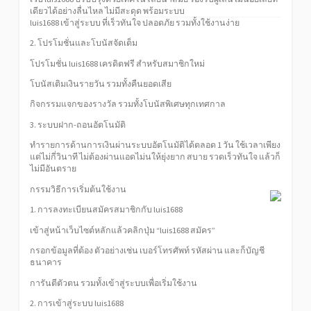
เดียวได้อย่างลื่นไหล ไม่มีสะดุด พร้อมระบบ
luis1688 เข้าสู่ระบบ
ที่เร็วทันใจ ปลอดภัย รวมทั้งใช้งานง่าย
2. โปรโมชั่นและโบนัสจัดเต็ม
โปรโมชั่น luis1688 เครดิตฟรี สำหรับสมาชิกใหม่
โบนัสเติมเงินรายวัน รวมทั้งคืนยอดเสีย
กิจกรรมแจกของรางวัล รวมทั้งโบนัสพิเศษทุกเทศกาล
3. ระบบฝาก-ถอนอัตโนมัติ
ทำรายการด้านการเงินผ่านระบบอัตโนมัติได้ตลอด 1 วัน ใช้เวลาเพียง
แต่ไม่กี่วินาที ไม่ต้องผ่านแอดไม่นให้ยุ่งยาก สบาย รวดเร็วทันใจ แล้วก็
ไม่มีอันตราย
กรรมวิธีการเริ่มต้นใช้งาน
1. การลงทะเบียนสมัครสมาชิกกับ
luis1688
เข้าสู่หน้าเว็บไซต์หลักแล้วคลิกปุ่ม “luis1688 สมัคร”
กรอกข้อมูลที่ต้อง ตัวอย่างเช่น เบอร์โทรศัพท์ รหัสผ่าน และก็บัญชี
ธนาคาร
การันตีตัวตน รวมทั้งเข้าสู่ระบบเพื่อเริ่มใช้งาน
2. การเข้าสู่ระบบ luis1688