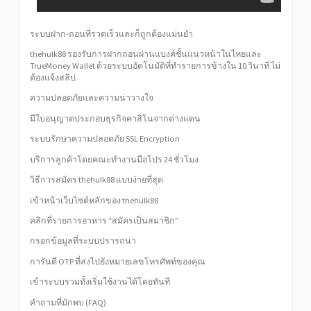
ระบบฝาก-ถอนที่รวดเร็วและก็ถูกต้องแม่นยำ
thehulk88 รองรับการฝากถอนผ่านแบงค์ชั้นแนวหน้าในไทยและ
TrueMoney Wallet ด้วยระบบอัตโนมัติที่ทำรายการข้างใน 10 วินาที ไม่
ต้องแจ้งสลิป
ความปลอดภัยและความน่าวางใจ
มีใบอนุญาตประกอบธุรกิจคาสิโนจากต่างแดน
ระบบรักษาความปลอดภัย SSL Encryption
บริการลูกค้าโดยคณะทำงานมือโปร 24 ชั่วโมง
วิธีการสมัคร thehulk88 แบบง่ายที่สุด
เข้าหน้าเว็บไซต์หลักของ thehulk88
คลิกที่รายการอาหาร “สมัครเป็นสมาชิก”
กรอกข้อมูลที่ระบบปรารถนา
การันตี OTP ที่ส่งไปยังหมายเลขโทรศัพท์ของคุณ
เข้าระบบรวมทั้งเริ่มใช้งานได้โดยทันที
คำถามที่มักพบ (FAQ)