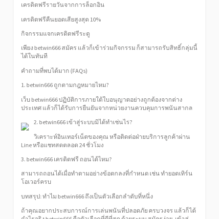
เครดิตฟรีรายวันจากการล็อกอิน
เครดิตฟรีคืนยอดเสียสูงสุด 10%
กิจกรรมแจกเครดิตฟรีระดู
เพียง betwin666 สมัคร แล้วก็เข้าร่วมกิจกรรม ก็สามารถรับสิทธิ์กลุ่มนี้
ได้ในทันที
คำถามที่พบได้มาก (FAQs)
1. betwin666 ถูกตามกฎหมายไหม?
เว็บ betwin666 ปฏิบัติการภายใต้ใบอนุญาตอย่างถูกต้องจากต่าง
ประเทศ แล้วก็ได้รับการยืนยันจากหน่วยงานควบคุมการพนันสากล
2. betwin666 เข้าสู่ระบบมิได้ทำเช่นไร?
วิเคราะห์อินเทอร์เน็ตของคุณ หรือติดต่อฝ่ายบริการลูกค้าผ่าน
Line หรือแชทสดตลอด 24 ชั่วโมง
3. betwin666 เครดิตฟรี ถอนได้ไหม?
สามารถถอนได้เมื่อทำตามอย่างข้อตกลงที่กำหนด เช่น ทำยอดเทิร์น
โอเวอร์ครบ
บทสรุป: ทำไม betwin666 ถึงเป็นตัวเลือกลำดับที่หนึ่ง
ถ้าคุณอยากประสบการณ์การเล่นพนันที่ปลอดภัย ครบวงจร แล้วก็ได้
กำไรจริง betwin666 คือตัวเลือกที่ดีที่สุด ด้วยระบบ สมัครง่าย, เข้าสู่