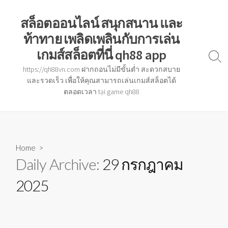
Skip
to
สล็อตออนไลน์ สนุกสนาน และ
content
ท้าทาย เพลิดเพลินกับการเล่น
เกมส์สล็อตที่นี่ qh88 app
Sear
https://qh88vn.com ฝากถอนไม่มีขั้นต่ำ สะดวกสบาย
Togg
และรวดเร็ว เพื่อให้คุณสามารถเล่นเกมส์สล็อตได้
ตลอดเวลา tại game qh88
Home
>
Daily Archive:
29 กรกฎาคม
2025