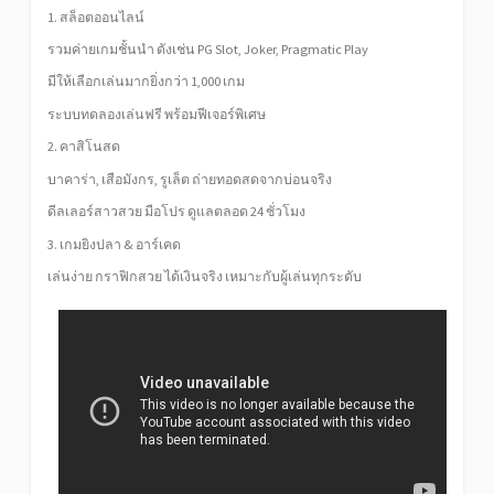
1. สล็อตออนไลน์
รวมค่ายเกมชั้นนำ ดังเช่น PG Slot, Joker, Pragmatic Play
มีให้เลือกเล่นมากยิ่งกว่า 1,000 เกม
ระบบทดลองเล่นฟรี พร้อมฟีเจอร์พิเศษ
2. คาสิโนสด
บาคาร่า, เสือมังกร, รูเล็ต ถ่ายทอดสดจากบ่อนจริง
ดีลเลอร์สาวสวย มือโปร ดูแลตลอด 24 ชั่วโมง
3. เกมยิงปลา & อาร์เคด
เล่นง่าย กราฟิกสวย ได้เงินจริง เหมาะกับผู้เล่นทุกระดับ