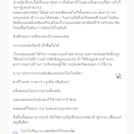
นำสมัย มีเกมให้เลือกนานัปการ ทั้งยังคาสิโนสด สล็อต เกมกีฬา แล้วก็
ฯลฯ ผู้เล่นสามารถ
betwin666
สมัคร ได้อย่างง่ายๆเพียงแต่ไม่กี่ขั้นตอน และยังสามารถ
betwin666 เข้าระบบ ได้ตลอด 1 วันผ่านมือถือหรือคอมพิวเตอร์ ไม่ต้อง
จัดตั้งแอปพลิเคชันเสริม พร้อมรับ betwin666 เครดิตฟรี สำหรับสมาชิก
ใหม่เพื่อเริ่มต้นการพนันได้ในทันที
ข้อดีของการเลือกเล่นกับ betwin666
ระบบปลอดภัยแล้วก็เชื่อถือได้
เว็บ betwin666 ได้รับการออกแบบด้วยมาตรฐานความปลอดภัยขั้นสูง
ใช้เทคโนโลยีการเข้ารหัสข้อมูลแบบ SSL ทำให้ข้อมูลส่วนตัวและ
ธุรกรรมทางด้านการเงินของผู้ใช้งานปลอดภัยตลอดการใช้งาน
นานาประการเกมเดิมพัน ครบจบในเว็บเดียว
คาสิโนสด: บาคาร่า, รูเล็ต, เสือมังกร
สล็อตออนไลน์จากค่ายชั้นหนึ่ง
แทงบอลออนไลน์และก็กีฬาหลากจำพวก
ลอตเตอรี่ไทย ลาว ฮานอย ครบทุกประเภท
ทั้งสิ้นนี้คุณสามารถเข้าถึงได้ผ่านบัญชี betwin666 เข้าสู่ระบบ เพียงแค่
บัญชีเดียว
โปรโมชั่นแรง แค่สมัครก็รับเครดิต