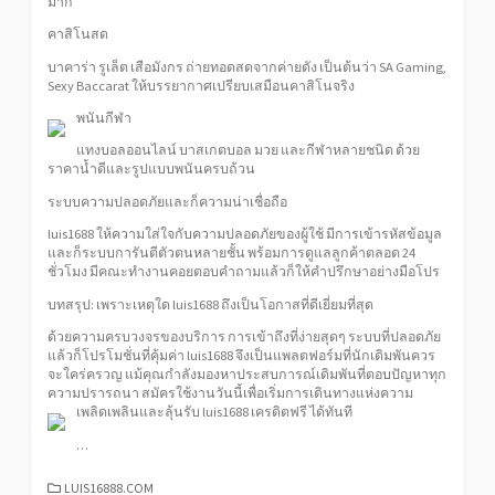
มาก
คาสิโนสด
บาคาร่า รูเล็ต เสือมังกร ถ่ายทอดสดจากค่ายดัง เป็นต้นว่า SA Gaming,
Sexy Baccarat ให้บรรยากาศเปรียบเสมือนคาสิโนจริง
พนันกีฬา
แทงบอลออนไลน์ บาสเกตบอล มวย และกีฬาหลายชนิด ด้วย
ราคาน้ำดีและรูปแบบพนันครบถ้วน
ระบบความปลอดภัยและก็ความน่าเชื่อถือ
luis1688 ให้ความใส่ใจกับความปลอดภัยของผู้ใช้ มีการเข้ารหัสข้อมูล
และก็ระบบการันตีตัวตนหลายชั้น พร้อมการดูแลลูกค้าตลอด 24
ชั่วโมง มีคณะทำงานคอยตอบคำถามแล้วก็ให้คำปรึกษาอย่างมือโปร
บทสรุป: เพราะเหตุใด luis1688 ถึงเป็นโอกาสที่ดีเยี่ยมที่สุด
ด้วยความครบวงจรของบริการ การเข้าถึงที่ง่ายสุดๆ ระบบที่ปลอดภัย
แล้วก็โปรโมชั่นที่คุ้มค่า luis1688 จึงเป็นแพลตฟอร์มที่นักเดิมพันควร
จะใคร่ครวญ แม้คุณกำลังมองหาประสบการณ์เดิมพันที่ตอบปัญหาทุก
ความปรารถนา สมัครใช้งานวันนี้เพื่อเริ่มการเดินทางแห่งความ
เพลิดเพลินและลุ้นรับ luis1688 เครดิตฟรี ได้ทันที
…
CATEGORIES
LUIS16888.COM