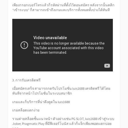
เพียงกรอกเบอร์โทรแล้วก็รหัสผ่านที่ตั้งไว้ตอนสมัคร หลังจากนั้นคลิก
“เข้าระบบ” ก็สามารถเข้าถึงเกมและบริการทั้งหมดทั้งปวงได้ทันที
3. การรับเครดิตฟรี
เมื่อสมัครเสร็จ สามารถกดรับโปรโมชั่น luis1688 เครดิตฟรี ได้โดย
ทันทีจากหน้าโปรโมชั่นในระบบสมาชิก
เกมและก็บริการที่น่าดึงดูดใน luis1688
เกมสล็อตแตกง่าย
รวมค่ายสล็อตชั้นแนวหน้า ตัวอย่างเช่น PG SLOT,
luis1688 เข้าสู่ระบบ
Joker, Pragmatic Play ที่มีฟีเจอร์โบนัส แล้วก็แจ็กเพียงพอตแตกบ่อย