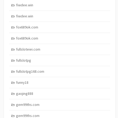
fiwdee.win
fiwdee.win
fox689ok.com
fox689ok.com
fullsloteiei.com
fullslotpg
fullslotpg168.com
funny18
gaojing888
gem99ths.com
gem99ths.com