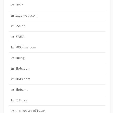
1xbit
1xgameth.com
55slot
77UFA
789pluss.com
888pg
8lots.com
8lots.com
8lots.me
918Kiss
918kiss ดาวน์โหลด