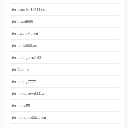
boonlert1688.com
brazil999
bwvip4.com
carlo999.net
cashgame168
Casino
chang7777
chinatown888.win
coke55
cupcake88x.com