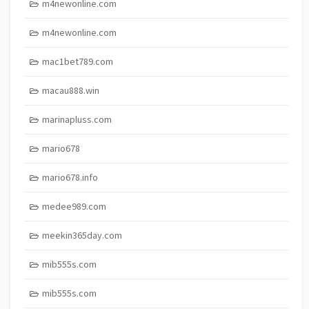
m4newonline.com
m4newonline.com
mac1bet789.com
macau888.win
marinapluss.com
mario678
mario678.info
medee989.com
meekin365day.com
mib555s.com
mib555s.com