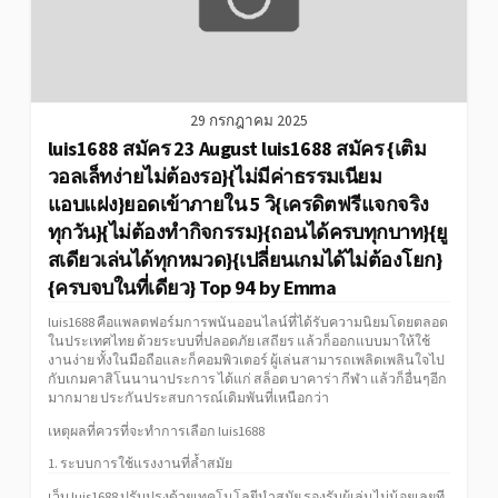
29 กรกฎาคม 2025
luis1688 สมัคร 23 August luis1688 สมัคร {เติม
วอลเล็ทง่ายไม่ต้องรอ}{ไม่มีค่าธรรมเนียม
แอบแฝง}ยอดเข้าภายใน 5 วิ{เครดิตฟรีแจกจริง
ทุกวัน}{ไม่ต้องทำกิจกรรม}{ถอนได้ครบทุกบาท}{ยู
สเดียวเล่นได้ทุกหมวด}{เปลี่ยนเกมได้ไม่ต้องโยก}
{ครบจบในที่เดียว} Top 94 by Emma
luis1688 คือแพลตฟอร์มการพนันออนไลน์ที่ได้รับความนิยมโดยตลอด
ในประเทศไทย ด้วยระบบที่ปลอดภัย เสถียร แล้วก็ออกแบบมาให้ใช้
งานง่าย ทั้งในมือถือและก็คอมพิวเตอร์ ผู้เล่นสามารถเพลิดเพลินใจไป
กับเกมคาสิโนนานาประการ ได้แก่ สล็อต บาคาร่า กีฬา แล้วก็อื่นๆอีก
มากมาย ประกันประสบการณ์เดิมพันที่เหนือกว่า
เหตุผลที่ควรที่จะทำการเลือก luis1688
1. ระบบการใช้แรงงานที่ล้ำสมัย
เว็บ luis1688 ปรับปรุงด้วยเทคโนโลยีนำสมัย รองรับผู้เล่นไม่น้อยเลยที