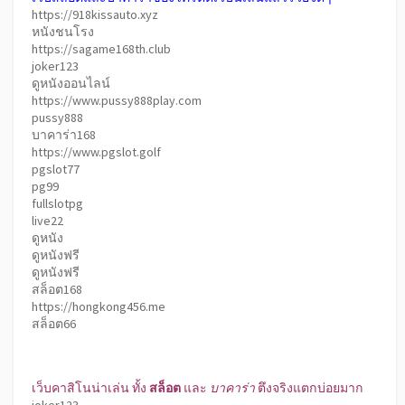
https://918kissauto.xyz
หนังชนโรง
https://sagame168th.club
joker123
ดูหนังออนไลน์
https://www.pussy888play.com
pussy888
บาคาร่า168
https://www.pgslot.golf
pgslot77
pg99
fullslotpg
live22
ดูหนัง
ดูหนังฟรี
ดูหนังฟรี
สล็อต168
https://hongkong456.me
สล็อต66
เว็บคาสิโนน่าเล่น ทั้ง
สล็อต
และ
บาคาร่า
ตึงจริงแตกบ่อยมาก
joker123