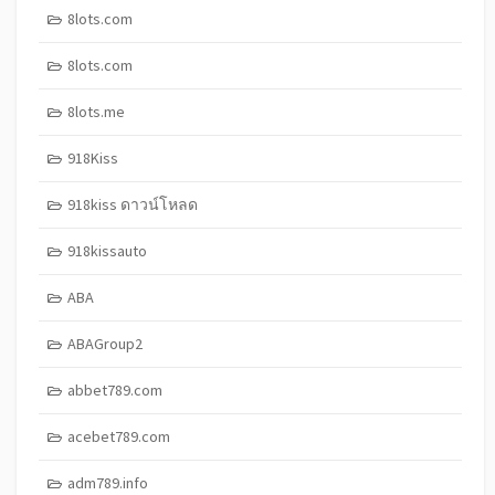
8lots.com
8lots.com
8lots.me
918Kiss
918kiss ดาวน์โหลด
918kissauto
ABA
ABAGroup2
abbet789.com
acebet789.com
adm789.info