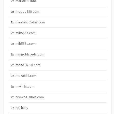
mario678.info
medee989.com
meekin365day.com
mib555s.com
mib555s.com
mmgoldsbets.com
mono16888.com
moza888.com
mwin9s.com
niseko168bet.com
no1huay