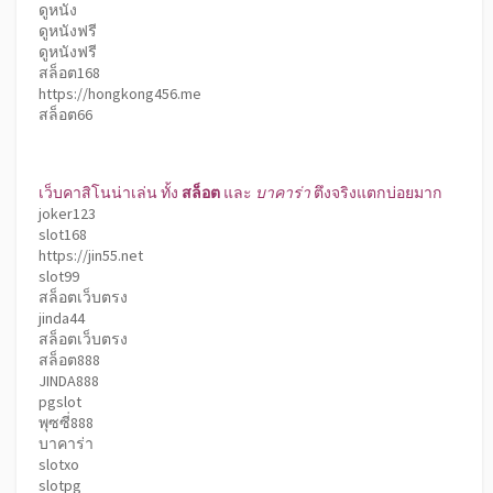
ดูหนัง
ดูหนังฟรี
ดูหนังฟรี
สล็อต168
https://hongkong456.me
สล็อต66
เว็บคาสิโนน่าเล่น ทั้ง
สล็อต
และ
บาคาร่า
ตึงจริงแตกบ่อยมาก
joker123
slot168
https://jin55.net
slot99
สล็อตเว็บตรง
jinda44
สล็อตเว็บตรง
สล็อต888
JINDA888
pgslot
พุซซี่888
บาคาร่า
slotxo
slotpg