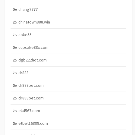
chang7777
chinatown888.win
coke55
cupcake88x.com
dgb222hot.com
dr888
dr888bet.com
dr888bet.com
ek4567.com
etbet16888.com