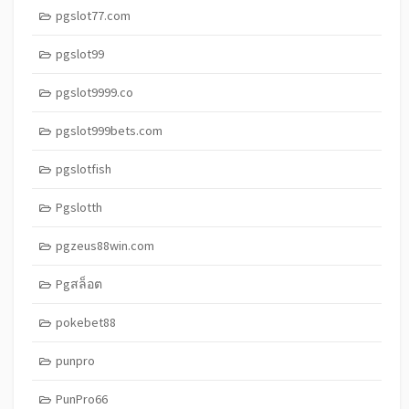
pgslot77.com
pgslot99
pgslot9999.co
pgslot999bets.com
pgslotfish
Pgslotth
pgzeus88win.com
Pgสล็อต
pokebet88
punpro
PunPro66