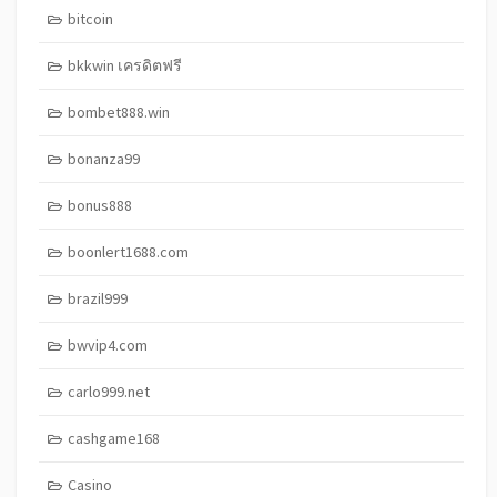
bitcoin
bkkwin เครดิตฟรี
bombet888.win
bonanza99
bonus888
boonlert1688.com
brazil999
bwvip4.com
carlo999.net
cashgame168
Casino