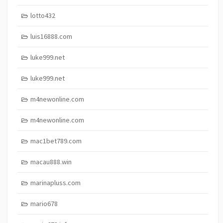
lotto432
luis16888.com
luke999.net
luke999.net
m4newonline.com
m4newonline.com
mac1bet789.com
macau888.win
marinapluss.com
mario678