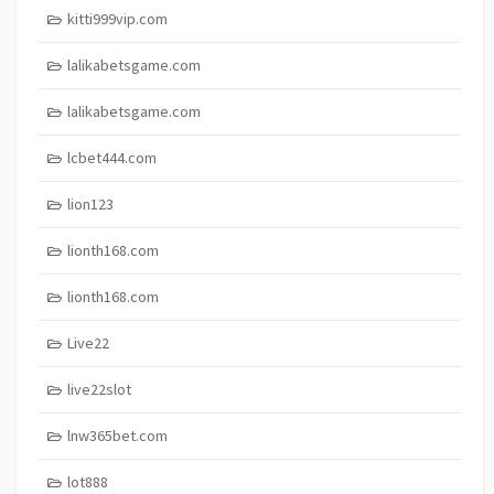
kitti999vip.com
lalikabetsgame.com
lalikabetsgame.com
lcbet444.com
lion123
lionth168.com
lionth168.com
Live22
live22slot
lnw365bet.com
lot888