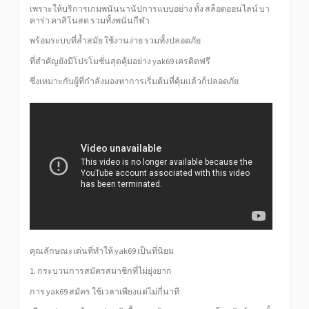
เพราะให้บริการเกมพนันนานัปการแบบอย่าง ทั้ง สล็อตออนไลน์ บา
คาร่า คาสิโนสด รวมทั้งพนันกีฬา
พร้อมระบบที่ล้ำสมัย ใช้งานง่าย รวมทั้งปลอดภัย
ที่สำคัญยังมีโปรโมชั่นสุดคุ้มอย่าง yak69 เครดิตฟรี
ซึ่งเหมาะกับผู้ที่กำลังมองหาการเริ่มต้นที่คุ้มแล้วก็ปลอดภัย
คุณลักษณะเด่นที่ทำให้ yak69 เป็นที่นิยม
1. กระบวนการสมัครสมาชิกที่ไม่ยุ่งยาก
การ yak69 สมัคร ใช้เวลาเพียงแต่ไม่กี่นาที