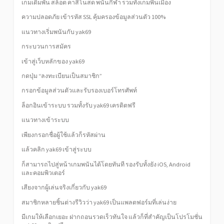
เกมเดิมพัน สล็อต คาสิโนสด พนันกีฬา รวมทั้งเกมพื้นเมือง
ความปลอดภัย เข้ารหัส SSL คุ้มครองข้อมูลส่วนตัว 100%
แนวทางเริ่มพนันกับ yak69
กระบวนการสมัคร
เข้าสู่เว็บหลักของ
yak69
กดปุ่ม “ลงทะเบียนเป็นสมาชิก”
กรอกข้อมูลส่วนตัวและรับรองเบอร์โทรศัพท์
ล็อกอินเข้าระบบ รวมทั้งรับ yak69 เครดิตฟรี
แนวทางเข้าระบบ
เพียงกรอกชื่อผู้ใช้แล้วก็รหัสผ่าน
แล้วคลิก yak69 เข้าสู่ระบบ
ก็สามารถไปสู่หน้าเกมพนันได้โดยทันที รองรับทั้งยัง iOS, Android
และคอมพิวเตอร์
เสียงจากผู้เล่นจริงเกี่ยวกับ yak69
สมาชิกหลายชิ้นต่างรีวิวว่า yak69 เป็นแพลตฟอร์มที่เล่นง่าย
มีเกมให้เลือกเยอะ ฝากถอนรวดเร็วทันใจ แล้วก็ที่สำคัญเป็นโปรโมชั่น