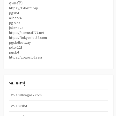
ดูหนังโป๊
https://1xbetth.vip
pgslot
allbet24
pg slot
joker 123
https://samurai777.net
https://tokyoslot88.com
pgslotbetway
joker123
pgslot
https://gogoslot.asia
หมวดหมู่
1688vegasx.com
168slot