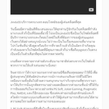
Jinda55 บริการครบวงจร ตอบโจทย์ของผู้เล่นสล็อตที่สุด
วันนี้ผมมีความยินดีที่จะเสนอแนะให้ทุกท่านรู้จักกับเว็บสล็อตที่กำลัง
มาแรงแล้วก็เป็นที่นิยมเดี๋ยวนี้ โน่นเป็น jinda55 ซึ่งเป็นเว็บไซต์สล็อตที่
มีบริการครบวงจรและก็ตอบโจทย์ในสิ่งที่ต้องการของผู้เล่นpgslot
เว็บตรงได้อย่างสมบูรณ์แบบ ไม่ว่าจะเป็นในเรื่องของเกมที่มากมาย
โปรโมชั่นที่น่าดึงดูด หรือบริการที่รวดเร็วแล้วก็เป็นมิตร ถ้าเกิดคุณ
กำลังมองหาเว็บไซต์สล็อตที่มีคุณภาพแล้วก็น่าเชื่อถือ pgslot เว็บตรง
เป็นหนึ่งในตัวเลือกที่คุณไม่ควรพลาดครับ
เกมที่หลากหลายจากค่ายดังระดับนานาชาติส่งตรงจากเว็บไซต์แท้
พวกเรารวมให้แล้วเล่นเหมาะนี่เลย !
จินดา55 เราได้รวบรวมเกมจากค่ายเกมมีชื่อเสียงสุดยอดมาไว้ที่นี่ เพื่อ
ผู้เล่นทุกคนได้สัมผัสประสบการณ์การเล่นเกมจินดา55ที่ไม่มีใคร
เหมือนรวมทั้งเต็มไปด้วยความสนุกสนานร่าเริง ทุกเกมที่พวกเราเอา
มาให้บริการนั้นถูกคัดสรรมาอย่างยอดเยี่ยมจากค่ายเกมชั้นนำที่ได้รับ
การยินยอมรับในแวดวง อย่างเช่น PG Soft, Joker Gaming, Pragmatic
Play, NetEnt, และก็อีกเยอะแยะ ซึ่งแต่ละค่ายเกมมีเอกลักษณ์และก็
สไตล์การออกแบบเกมที่แตกต่าง ทำให้ผู้เล่นสามารถเลือกเล่นได้ตาม
ความพอใจรวมทั้งความสามารถของตนเอง
1. PG Soft: ค่ายเกมที่ลือชื่อในเรื่องของกราฟิกที่งามแล้วก็เรื่องราวที่น่า