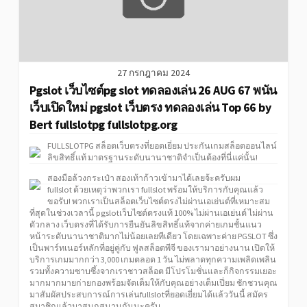
27 กรกฎาคม 2024
Pgslot เว็บไซต์pg slot ทดลองเล่น 26 AUG 67 พนัน
เว็บเปิดใหม่ pgslot เว็บตรง ทดลองเล่น Top 66 by
Bert fullslotpg fullslotpg.org
FULLSLOTPG สล็อตเว็บตรงที่ยอดเยี่ยม ประกันเกมสล็อตออนไลน์
ลิขสิทธิ์แท้ มาตรฐานระดับนานาชาติจำเป็นต้องที่นี่แค่นั้น!
สองมือล้วงกระเป๋า สองเท้าก้าวเข้ามาได้เลยจ้ะครับผม
fullslot
ด้วยเหตุว่าพวกเรา
fullslot
พร้อมให้บริการกับคุณแล้ว
ขอรับ! พวกเราเป็นสล็อตเว็บไซต์ตรงไม่ผ่านเอเย่นต์ที่เหมาะสม
ที่สุดในช่วงเวลานี้ pgslotเว็บไซต์ตรงแท้ 100% ไม่ผ่านเอเย่นต์ ไม่ผ่าน
ตัวกลาง เว็บตรงที่ได้รับการยืนยันลิขสิทธิ์แท้จากค่ายเกมชั้นแนว
หน้าระดับนานาชาติมากไม่น้อยเลยทีเดียว โดยเฉพาะค่าย PGSLOT ซึ่ง
เป็นพาร์ทเนอร์หลักที่อยู่คู่กับ ฟูลสล็อตพีจี ของเรามาอย่างนาน เปิดให้
บริการเกมมากกว่า 3,000 เกมตลอด 1 วัน ไม่พลาดทุกความเพลิดเพลิน
รวมทั้งความซาบซึ้งจากเราชาวสล็อต มีโปรโมชั่นและก็กิจกรรมเยอะ
มากมากมายก่ายกองพร้อมจัดเต็มให้กับคุณอย่างเต็มเปี่ยม ชักชวนคุณ
มาสัมผัสประสบการณ์การเล่นfullslotที่ยอดเยี่ยมได้แล้ววันนี้ สมัคร
สมาชิกแล้วมาสนุกสนานกันนะครับ