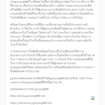
เกมgaojing888ในสล็อตเว็บที่ตรงนั้นมีคุณภาพสูง ไม่ว่าจะเป็นกราฟิก
ที่สวยงาม เสียงประกอบที่เหมือนจริง รวมทั้งการออกแบบเกมเครดิต
ฟรี 888ที่น่าสนใจ ทำให้ผู้เล่นสามารถสัมผัสกับประสบการณ์การเล่น
เกมเครดิตฟรี 888ที่บันเทิงใจรวมทั้งตื่นเต้น นอกเหนือจากนั้นยังมีเกม
โบนัสที่เพิ่มความสนุกรวมทั้งโอกาสในการชนะรางวัลใหญ่
สล็อตเว็บตรงมีทีมงานที่มีความเชี่ยวชาญรวมทั้งมีประสบการณ์
สำหรับการให้บริการ ทำให้ผู้เล่นเครดิตฟรี 888สามารถได้รับการช่วย
เหลือและก็แก้ไขปัญหาได้อย่างเร็ว ไม่ว่าจะเป็นการตอบคำถามเกี่ยว
กับเกมเกาจิ้ง888 การแก้ปัญหาสำหรับเพื่อการฝากเบิกเงิน หรือการ
ช่วยเหลือเกื้อกูลในเรื่องอื่นๆคณะทำงานจะรอให้บริการอย่างเต็มใจ
และก็เป็นมิตร
การเล่นเกมเกาจิ้ง888ในสล็อตเว็บตรงนั้นไม่เพียงแค่ให้ความ
สนุกสนานร่าเริงแล้วก็ตื่นเต้น แม้กระนั้นยังเป็นการลงทุนที่ได้โอกาส
ในการชนะรางวัลใหญ่ ด้วยความน่าวางใจแล้วก็ความปลอดภัยที่ได้
รับการรับรองมาตรฐานสากล ทำให้ผู้เล่นสามารถเล่น
เกมpgslot888ได้อย่างมั่นอกมั่นใจรวมทั้งเพลิดเพลินไปกับการเล่นเกา
จิ้ง888ของทางเว็บเราค่ะ
pg slot ทดลองเล่น เครดิตฟรี 888 gaojing888.bet 29 สิงหา 2567 Theo
casino online gaojing888ที่ฮิตที่สุด Top 59
ขอขอบคุณมาก Ref.
gaojing888
https://bit.ly/gaojing888-bet
https://rebrand.ly/gaojing888-bet