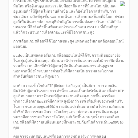
การเล่นเกมpgslotเป็นที่นิยมอย่างยิ่งในขณะนี้ ไม่ว่าจะเป็นผู้เล่น
มือใหม่หรือผู้เล่นpgslot99ระดับมืออาชีพ การที่มีเกมใหม่ๆอัปเดต
อยู่เสมอทำให้ผู้เล่นไม่ทราบสึกเบื่อ และก็ยังได้โอกาสสำหรับการ
ชนะเงินรางวัลที่สูงขึ้น นอกจากนั้นการเลือกเกมสล็อตที่มีโอกาสชนะ
สูงก็เป็นต้นสายปลายเหตุที่สำคัญในการเพิ่มช่องทางในการได้กำไร
บทความนี้จึงจัดทำขึ้นเพื่อแนะนำทางเข้าเล่น PGSLOT ที่เยี่ยมที่สุด
แล้วก็กระบวนการเลือกเกมpg99ที่มีโอกาสชนะสูง
การเลือกเกมสล็อตที่ได้โอกาสชนะสูง แพลตฟอร์มเกมสล็อตออนไลน์
ยอดนิยม
pgslot เป็นแพลตฟอร์มเกมสล็อตออนไลน์ที่ได้รับความนิยมอย่างยิ่ง
ในกลุ่มผู้เล่น ด้วยเหตุว่ามีเกมนานัปการต้นแบบรวมทั้งมีกราฟิกที่งาม
รวมทั้งระบบเสียงที่ทำให้ผู้เล่นรู้สึกตื่นเต้นตลอดการเล่นpgslot
นอกจากนี้ยังมีระบบการจ่ายเงินที่มีความเป็นธรรมและโอกาส
สำหรับเพื่อการชนะที่สูงมาก
มาทำความเข้าใจกับ RTP (Return to Player) เป็นอัตราการจ่ายเงิน
คืนให้กับผู้เล่นในระยะยาว ค่านี้จะแสดงเป็นเปอร์เซ็นต์ และยิ่งค่า RTP
สูง ก็หมายความว่าจังหวะที่ผู้เล่นจะชนะก็จะสูงมากขึ้น ควรที่จะ
ทำการเลือกเกมpg99ที่มีค่า RTP สูงยิ่งกว่า 98% เพื่อเพิ่มช่องทางสำหรับ
ในการชนะ เกมpgslot99มีความผันแปรที่แตกต่างกันไป ความผันผวน
ต่ำซึ่งก็คือการชนะเงินรางวัลเล็กๆแต่ว่าบ่อย ส่วนความผันผวนสูง
หมายคือการชนะเงินรางวัลใหญ่ แต่เกิดขึ้นนานๆครั้ง ควรจะเลือก
เกมสล็อตที่มีความเปลี่ยนแปลงที่เหมาะสมกับสไตล์การเล่นpg99ของ
คุณ
คุณควรจะทดสอบเล่นฟรีก่อนการลงพนันจริง การทดสอบ