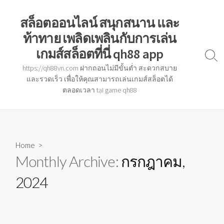
Skip
to
สล็อตออนไลน์ สนุกสนาน และ
content
ท้าทาย เพลิดเพลินกับการเล่น
เกมส์สล็อตที่นี่ qh88 app
Sear
https://qh88vn.com ฝากถอนไม่มีขั้นต่ำ สะดวกสบาย
Togg
และรวดเร็ว เพื่อให้คุณสามารถเล่นเกมส์สล็อตได้
ตลอดเวลา tại game qh88
Home
>
Monthly Archive:
กรกฎาคม,
2024