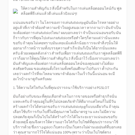
ให้ความสำคัญกับ 3 สิ่งนี้สำหรับในการเล่นสล็อตออนไลน์กับ ฟูล
สล็อตพีจี เล่นแล้วดี เล่นแล้วปังแน่ๆ!
แน่นอนขอรับว่า ในโลกของการเล่นfullslotpgมันมีอะไรหลายอย่าง
อยู่แล้วที่เราจำต้องทำความเข้าใจอยู่เสมอเวลา หากถามว่า มันจำเป็น
จะต้องต่อการเล่นfullslotไหม? ผมบอกเลยว่า จำเป็นแน่นอนขอรับ มัน
ก็ราวกับการที่คุณไปเล่นเกม
fullslot
หรือทำใดๆก็ตามแต่ว่านั่นแหละ
ขอรับ ถ้าคุณไม่เคยทราบมันเลยแม้แต่เล็กน้อย การจะทำสิ่งๆนั้นให้
ออกมาก้าวหน้ารวมทั้งบรรลุความสำเร็จ มันก็เป็นได้ยากนั่นแหละ
ครับ ด้วยเหตุผลดังกล่าว สำหรับเพื่อการเล่นfullslotกับเราฟูลสล็อตพีจี
เราก็อยากให้คุณให้ความสำคัญกับ 3 สิ่งนี้เอาไว้ เนื่องจากบอกเลยว่า
มันสำคัญและต้องต่อการเล่นสล็อตออนไลน์ของคุณอย่างไม่ต้อง
สงสัยครับผม ขอแค่คุณตั้งใจรวมทั้งพร้อมศึกษาไปกับเรา ค้ำประกัน
เลยว่า ผลกำไรที่จะไหลมาเทมาจำต้องมาในเร็ววันนี้แน่นอน จะมี
อะไรบ้าง มาดูกันครับผม
1. ให้ความใส่ใจกับเว็บที่คุณปรารถนาใช้บริการอย่าง PGSLOT
มันก็อย่างกับขณะที่คุณเลือกทำเลในการขายของหรือทำธุรกิจนั่น
แหละครับ ถ้าคุณอยู่ในที่ๆไม่ปลอดภัย ทำให้ดีมากแค่ไหนก็ไม่มีวัน
สร้างผลกำไรได้หรอกขอรับ การเล่นfullslotpgก็แบบเดียวกัน ถ้าคุณ
เลือกใช้บริการกับเว็บที่ไม่มีคุณภาพ ไม่มีมาตรฐาน และไม่มีความ
ปลอดภัย คุณก็เป็นไปไม่ได้สร้างกำไรได้ในระยะยาวแน่นอนขอรับ
ด้วยเหตุนี้ คุณจึงควรให้ความเอาใจใส่กับเว็บไซต์ที่คุณปรารถนาใช้
บริการด้วย ซึ่งเรา pgslot เว็บตรง เป็นเว็บตรงไม่ผ่านเอเย่นต์ที่บอกเลย
ว่า คุณสามารถไว้ใจได้แน่นอน 100% เพราะว่าเป็นเว็บไซต์ตรง