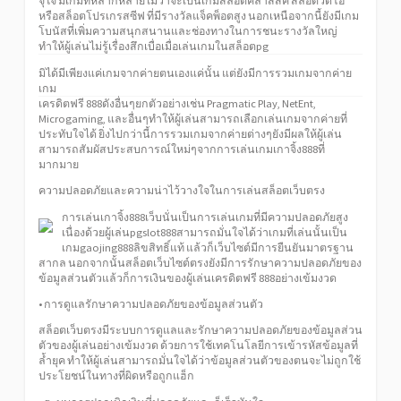
จุใจ มีเกมที่หลากหลายไม่ว่าจะเป็นเกมสล็อตคลาสสิค สล็อตวิดีโอ
หรือสล็อตโปรเกรสซีฟ ที่มีรางวัลแจ็คพ็อตสูง นอกเหนือจากนี้ยังมีเกม
โบนัสที่เพิ่มความสนุกสนานและช่องทางในการชนะรางวัลใหญ่
ทำให้ผู้เล่นไม่รู้เรื่องสึกเบื่อเมื่อเล่นเกมในสล็อตpg
มิได้มีเพียงแค่เกมจากค่ายตนเองแค่นั้น แต่ยังมีการรวมเกมจากค่าย
เกม
เครดิตฟรี 888
ดังอื่นๆยกตัวอย่างเช่น Pragmatic Play, NetEnt,
Microgaming, และอื่นๆทำให้ผู้เล่นสามารถเลือกเล่นเกมจากค่ายที่
ประทับใจได้ ยิ่งไปกว่านี้การรวมเกมจากค่ายต่างๆยังมีผลให้ผู้เล่น
สามารถสัมผัสประสบการณ์ใหม่ๆจากการเล่นเกมเกาจิ้ง888ที่
มากมาย
ความปลอดภัยและความน่าไว้วางใจในการเล่นสล็อตเว็บตรง
การเล่นเกาจิ้ง888เว็บนั่นเป็นการเล่นเกมที่มีความปลอดภัยสูง
เนื่องด้วยผู้เล่นpgslot888สามารถมั่นใจได้ว่าเกมที่เล่นนั้นเป็น
เกมgaojing888ลิขสิทธิ์แท้ แล้วก็เว็บไซต์มีการยืนยันมาตรฐาน
สากล นอกจากนั้นสล็อตเว็บไซต์ตรงยังมีการรักษาความปลอดภัยของ
ข้อมูลส่วนตัวแล้วก็การเงินของผู้เล่นเครดิตฟรี 888อย่างเข้มงวด
• การดูแลรักษาความปลอดภัยของข้อมูลส่วนตัว
สล็อตเว็บตรงมีระบบการดูแลและรักษาความปลอดภัยของข้อมูลส่วน
ตัวของผู้เล่นอย่างเข้มงวด ด้วยการใช้เทคโนโลยีการเข้ารหัสข้อมูลที่
ล้ำยุค ทำให้ผู้เล่นสามารถมั่นใจได้ว่าข้อมูลส่วนตัวของตนจะไม่ถูกใช้
ประโยชน์ในทางที่ผิดหรือถูกแฮ็ก