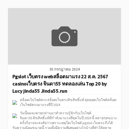
30 กรกฎาคม 2024
Pgslot เว็บตรง webสล็อตมาแรง 22 ส.ค. 2567
casinoเว็บตรง จินดา55 ทดลองเล่น Top 20 by
Lucy jinda55 Jinda55.run
สล็อตเว็บไซต์ตรง สล็อตเว็บตรงลิขสิทธิ์แท้ สุดยอดเว็บไซต์สล็อต
เว็บไซต์ตรงมาแรงที่ปี 2024
วันนี้ผมจะพาทุกท่านมาทำความรู้จักกับเว็บไซต์
จินดา55
ลิขสิทธิ์แท้ที่กำลังมาแรงที่สุดในปี 2024 นี้ หลายๆคนบาง
ครั้งก็อาจจะสงสัยว่าเพราะเหตุใดเว็บไซต์ pgslot เว็บตรง ถึงได้
รับความนิยมขนาดนี้ รวมทั้งมีความพิเศษอย่างไรบ้างที่ทำให้หลาย