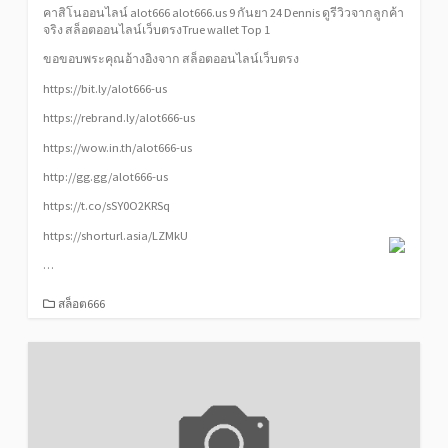
คาสิโนออนไลน์ alot666 alot666.us 9 กันยา 24 Dennis ดูรีวิวจากลูกค้า
จริง สล็อตออนไลน์เว็บตรงTrue wallet Top 1
ขอขอบพระคุณอ้างอิงจาก
สล็อตออนไลน์เว็บตรง
https://bit.ly/alot666-us
https://rebrand.ly/alot666-us
https://wow.in.th/alot666-us
http://gg.gg/alot666-us
https://t.co/sSY0O2KRSq
https://shorturl.asia/LZMkU
…
CATEGORIES
สล็อต666