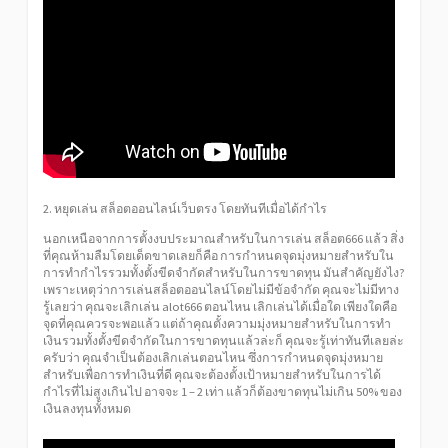
2. หยุดเล่น สล็อตออนไลน์เว็บตรง โดยทันทีเมื่อได้กำไร
นอกเหนือจากการตั้งงบประมาณสำหรับในการเล่น สล็อต666 แล้ว สิ่ง
ที่คุณห้ามลืมโดยเด็ดขาดเลยก็คือ การกำหนดจุดมุ่งหมายสำหรับใน
การทำกำไรรวมทั้งตั้งขีดจำกัดสำหรับในการขาดทุน มันสำคัญยังไง?
เพราะเหตุว่าการเล่นสล็อตออนไลน์โดยไม่มีข้อจำกัด คุณจะไม่มีทาง
รู้เลยว่า คุณจะเลิกเล่น alot666 ตอนไหน เลิกเล่นได้เมื่อใด เพียงใดคือ
จุดที่คุณควรจะพอแล้ว แต่ถ้าคุณตั้งความมุ่งหมายสำหรับในการทำ
เงินรวมทั้งตั้งขีดจำกัดในการขาดทุนแล้วล่ะก็ คุณจะรู้เท่าทันทีเลยล่ะ
ครับว่า คุณจำเป็นต้องเลิกเล่นตอนไหน ซึ่งการกำหนดจุดมุ่งหมาย
สำหรับเพื่อการทำเงินที่ดี คุณจะต้องตั้งเป้าหมายสำหรับในการได้
กำไรที่ไม่สูงเกินไป อาจจะ 1 – 2 เท่า แล้วก็ต้องขาดทุนไม่เกิน 50% ของ
เงินลงทุนทั้งหมด