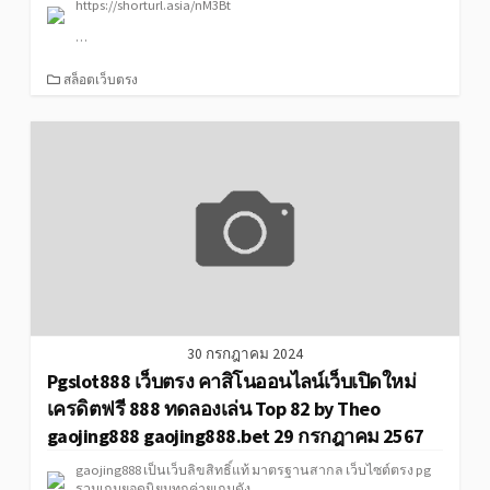
https://shorturl.asia/nM3Bt
…
CATEGORIES
สล็อตเว็บตรง
30 กรกฎาคม 2024
Pgslot888 เว็บตรง คาสิโนออนไลน์เว็บเปิดใหม่
เครดิตฟรี 888 ทดลองเล่น Top 82 by Theo
gaojing888 gaojing888.bet 29 กรกฎาคม 2567
gaojing888 เป็นเว็บลิขสิทธิ์แท้ มาตรฐานสากล เว็บไซต์ตรง pg
รวมเกมยอดนิยมทุกค่ายเกมดัง