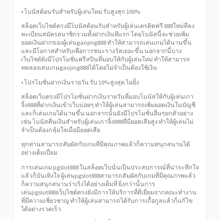
• โบนัสต้อนรับสำหรับผู้เล่นใหม่ รับสูงสุก 100%
สล็อตเว็บไซต์ตรงมีโบนัสต้อนรับสำหรับผู้เล่นเครดิตฟรี 888ใหม่ที่ลง
ทะเบียนสมัครสมาชิกรวมทั้งฝากเงินทีแรก โดยโบนัสนี้จะช่วยเพิ่ม
ยอดเงินฝากของผู้เล่นgaojing888 ทำให้สามารถเล่นเกมได้นานขึ้น
และมีโอกาสสำหรับเพื่อการชนะรางวัลเยอะขึ้น นอกจากนี้บาง
เว็บไซต์ยังมีโปรโมชั่นฟรีสปินที่มอบให้กับผู้เล่นใหม่ ทำให้สามารถ
ทดลองเล่นเกมgaojing888ได้โดยไม่จำเป็นต้องใช้เงิน
• โปรโมชั่นฝากเงินรายวัน รับ 10% สูงสุด ไม่ยั้ง
สล็อตเว็บตรงมีโปรโมชั่นฝากเงินรายวันที่มอบโบนัสให้กับผู้เล่นเกา
จิ้ง888ที่ฝากเงินเข้าเว็บบ่อยๆ ทำให้ผู้เล่นสามารถเพิ่มยอดเงินในบัญชี
และก็เล่นเกมได้นานขึ้น นอกจากนั้นยังมีโปรโมชั่นอื่นๆยกตัวอย่าง
เช่น โบนัสคืนเงินสำหรับผู้เล่นเกาจิ้ง888ที่มียอดเสียสูง ทำให้ผู้เล่นไม่
จำเป็นต้องกลุ้มใจเมื่อมียอดเสีย
ทุกท่านสามารถสัมผัสกับเกมที่มีคุณภาพแล้วก็ความสนุกสนานได้
อย่างเต็มเปี่ยม
การเล่นเกม pgslot888 ในสล็อตเว็บนั่นเป็นประสบการณ์ที่น่าระทึกใจ
แล้วก็บันเทิงใจ ผู้เล่นpgslot888สามารถสัมผัสกับเกมที่มีคุณภาพแล้ว
ก็ความสนุกสนานร่าเริงได้อย่างเต็มที่ ยิ่งกว่านั้นการ
เล่นpgslot888เว็บไซต์ตรงยังมีการให้บริการที่ดีเยี่ยมจากคณะทำงาน
ที่มีความเชี่ยวชาญ ทำให้ผู้เล่นสามารถได้รับการเกื้อกูลแล้วก็แก้ไข
ได้อย่างรวดเร็ว