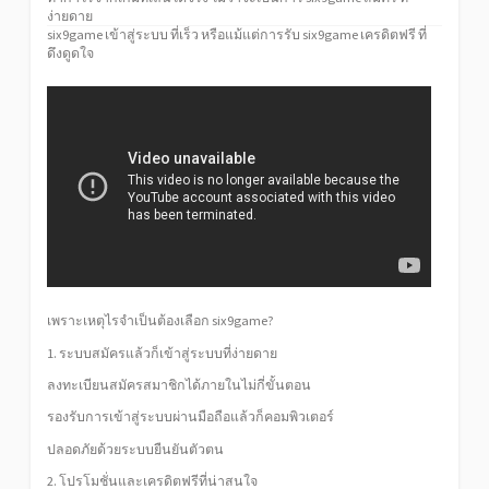
ง่ายดาย
six9game
เข้าสู่ระบบ ที่เร็ว หรือแม้แต่การรับ six9game เครดิตฟรี ที่
ดึงดูดใจ
เพราะเหตุไรจำเป็นต้องเลือก six9game?
1. ระบบสมัครแล้วก็เข้าสู่ระบบที่ง่ายดาย
ลงทะเบียนสมัครสมาชิกได้ภายในไม่กี่ขั้นตอน
รองรับการเข้าสู่ระบบผ่านมือถือแล้วก็คอมพิวเตอร์
ปลอดภัยด้วยระบบยืนยันตัวตน
2. โปรโมชั่นและเครดิตฟรีที่น่าสนใจ