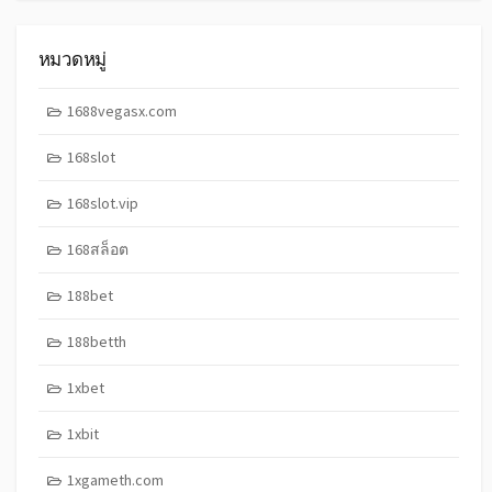
หมวดหมู่
1688vegasx.com
168slot
168slot.vip
168สล็อต
188bet
188betth
1xbet
1xbit
1xgameth.com