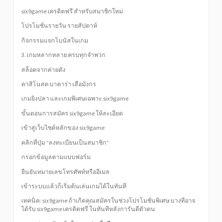
six9game เครดิตฟรี สำหรับสมาชิกใหม่
โปรโมชั่นรายวัน รายสัปดาห์
กิจกรรมแจกโบนัสในเกม
3. เกมหลากหลาย ครบทุกจำพวก
สล็อตจากค่ายดัง
คาสิโนสด บาคาร่า เสือมังกร
เกมยิงปลา และเกมพิเศษเฉพาะ six9game
ขั้นตอนการสมัคร six9game ให้ละเอียด
เข้าสู่เว็บไซต์หลักของ six9game
คลิกที่ปุ่ม “ลงทะเบียนเป็นสมาชิก”
กรอกข้อมูลตามแบบฟอร์ม
ยืนยันหมายเลขโทรศัพท์หรืออีเมล
เข้าระบบแล้วก็เริ่มต้นเล่นเกมได้ในทันที
เทคนิค:
six9game
ถ้าเกิดคุณสมัครในช่วงโปรโมชั่นพิเศษ บางทีอาจ
ได้รับ six9game เครดิตฟรี ในทันทีหลังการันตีตัวตน