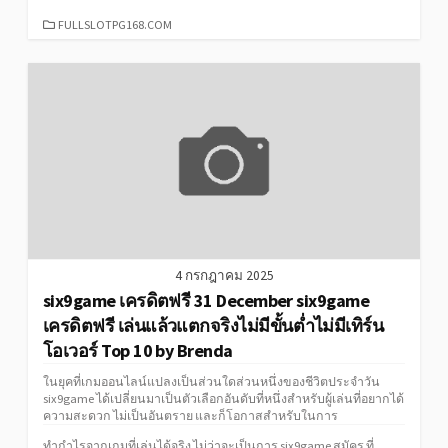
CATEGORIES
FULLSLOTPG168.COM
4 กรกฎาคม 2025
six9game เครดิตฟรี 31 December six9game
เครดิตฟรี เล่นแล้วแตกจริงไม่มีขั้นต่ำไม่มีเทิร์น
โอเวอร์ Top 10 by Brenda
ในยุคที่เกมออนไลน์แปลงเป็นส่วนใดส่วนหนึ่งของชีวิตประจำวัน
six9game ได้เปลี่ยนมาเป็นตัวเลือกอันดับที่หนึ่งสำหรับผู้เล่นที่อยากได้
ความสะดวก ไม่เป็นอันตราย และก็โอกาสสำหรับในการ
ทำกำไรจากเกมที่เล่นได้จริง ไม่ว่าจะเป็นการ six9game สมัคร ที่