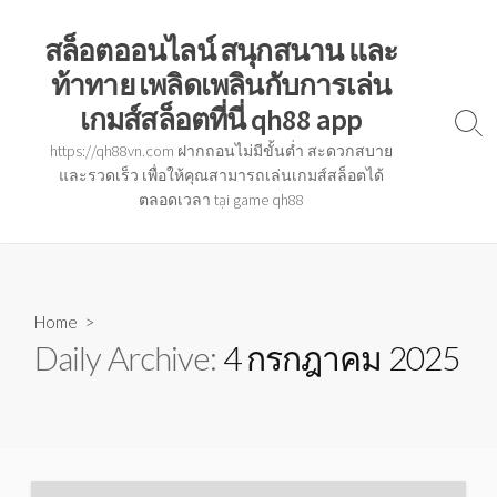
Skip
to
สล็อตออนไลน์ สนุกสนาน และ
content
ท้าทาย เพลิดเพลินกับการเล่น
เกมส์สล็อตที่นี่ qh88 app
Sear
https://qh88vn.com ฝากถอนไม่มีขั้นต่ำ สะดวกสบาย
Togg
และรวดเร็ว เพื่อให้คุณสามารถเล่นเกมส์สล็อตได้
ตลอดเวลา tại game qh88
Home
>
Daily Archive:
4 กรกฎาคม 2025