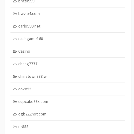
brazil999
bwvip4.com
carlo999.net
cashgame168
Casino
chang7777
chinatown888.win
coke55
cupcake88x.com
dgb222hot.com
dr888