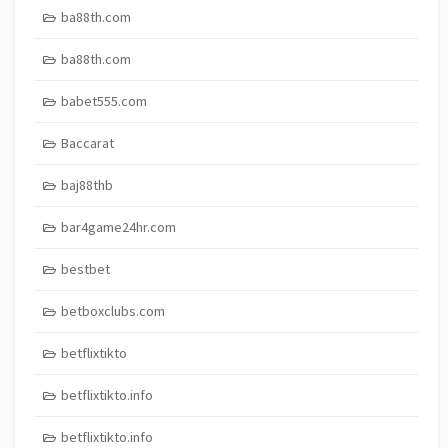
ba88th.com
ba88th.com
babet555.com
Baccarat
baj88thb
bar4game24hr.com
bestbet
betboxclubs.com
betflixtikto
betflixtikto.info
betflixtikto.info