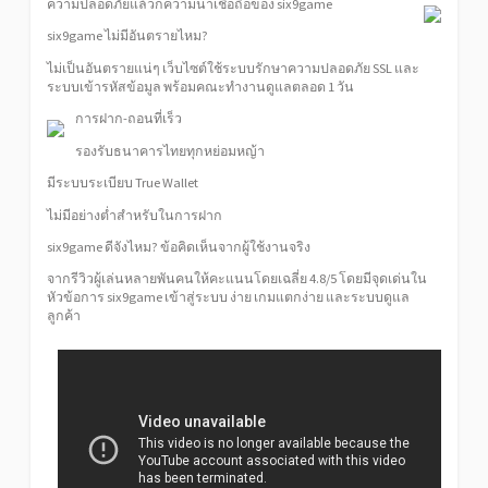
ความปลอดภัยแล้วก็ความน่าเชื่อถือของ six9game
six9game ไม่มีอันตรายไหม?
ไม่เป็นอันตรายแน่ๆ เว็บไซต์ใช้ระบบรักษาความปลอดภัย SSL และ
ระบบเข้ารหัสข้อมูล พร้อมคณะทำงานดูแลตลอด 1 วัน
การฝาก-ถอนที่เร็ว
รองรับธนาคารไทยทุกหย่อมหญ้า
มีระบบระเบียบ True Wallet
ไม่มีอย่างต่ำสำหรับในการฝาก
six9game ดีจังไหม? ข้อคิดเห็นจากผู้ใช้งานจริง
จากรีวิวผู้เล่นหลายพันคนให้คะแนนโดยเฉลี่ย 4.8/5 โดยมีจุดเด่นใน
หัวข้อการ six9game เข้าสู่ระบบ ง่าย เกมแตกง่าย และระบบดูแล
ลูกค้า