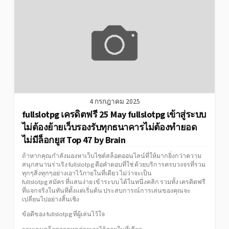
4 กรกฎาคม 2025
fullslotpg เครดิตฟรี 25 May fullslotpg เข้าสู่ระบบ
ไม่ต้องย้ายเว็บรองรับทุกธนาคารไม่ต้องทำยอด
ไม่มีล็อกยูส Top 47 by Brain
ถ้าหากคุณกำลังมองหาเว็บไซต์สล็อตออนไลน์ที่ให้มากยิ่งกว่าความ
สนุกสนานร่าเริง fullslotpg คือคำตอบที่ใช่ ด้วยบริการครบวงจรที่รวม
ทุกๆสิ่งทุกๆอย่างเอาไว้ภายในที่เดียว ไม่ว่าจะเป็น
fullslotpg
สมัคร ที่แสนง่าย เข้าระบบ ได้ในหนึ่งคลิก รวมทั้ง เครดิตฟรี
ที่แจกจริงในทันทีตั้งแต่เริ่มต้น ประสบการณ์การเล่นของคุณจะ
เปลี่ยนไปอย่างสิ้นเชิง
ข้อดีของ fullslotpg ที่ผู้เล่นไว้ใจ