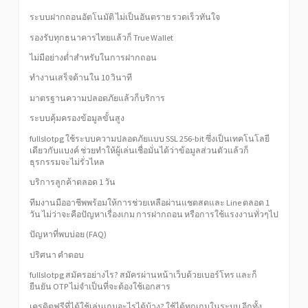
ระบบฝากถอนอัตโนมัติ ไม่เป็นอันตราย รวดเร็วทันใจ
รองรับทุกธนาคารไทยแล้วก็ True Wallet
ไม่มีอย่างต่ำสำหรับในการฝากถอน
ทำงานเสร็จด้านใน 10 วินาที
มาตรฐานความปลอดภัยแล้วก็บริการ
ระบบคุ้มครองข้อมูลขั้นสูง
fullslotpg ใช้ระบบความปลอดภัยแบบ SSL 256-bit ซึ่งเป็นเทคโนโลยี
เดียวกับแบงค์ ช่วยทำให้ผู้เล่นเชื่อมั่นได้ว่าข้อมูลส่วนตัวแล้วก็
ธุรกรรมจะไม่รั่วไหล
บริการลูกค้าตลอด 1 วัน
ทีมงานมืออาชีพพร้อมให้การช่วยเหลือผ่านแชตสดและ Line ตลอด 1
วัน ไม่ว่าจะคือปัญหาเรื่องเกม การฝากถอน หรือการใช้แรงงานทั่วๆไป
ปัญหาที่พบบ่อย (FAQ)
ปริศนา คำตอบ
fullslotpg สมัครอย่างไร? สมัครผ่านหน้าเว็บด้วยเบอร์โทร และก็
ยืนยัน OTP ไม่จำเป็นที่จะต้องใช้เอกสาร
เครดิตฟรีที่ได้ใช้เล่นเกมอะไรได้บ้าง? ใช้ได้ทุกเกมในระบบ อีกทั้ง