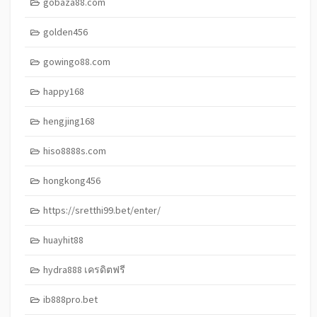
gobaza88.com
golden456
gowingo88.com
happy168
hengjing168
hiso8888s.com
hongkong456
https://sretthi99.bet/enter/
huayhit88
hydra888 เครดิตฟรี
ib888pro.bet