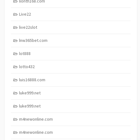
lionth168.com
Live22
live22slot
lnw365bet.com
lot888
lotto432
luis16888.com
luke999.net
luke999.net
m4newonline.com
m4newonline.com