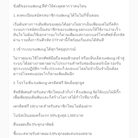
ข้อดีของ tia8king ที่ทำให้สะดุดตากว่าคนไหน
1. ลงทะเบียนสมัครสมาชิก tia8king ได้ในไม่กี่ขั้นตอน
เริ่มต้นทางการเดิมพันของคุณได้อย่างไม่ยากเย็นเพียงแค่ไม่กี่คลิก
ระบบการสมัครเป็นสมาชิกของ tia8king ออกแบบให้ใช้งานง่าย เร็ว
ทันใจ ไม่ต้องใช้เอกสารอะไรก็ตามเพียงแค่กรอกเบอร์โทรศัพท์ ตั้งรหัส
ผ่าน รวมทั้งการันตีรหัส OTP เท่านี้ก็พร้อมเริ่มเล่นได้ทันที
2. เข้าระบบ tia8king ได้ทุกวัสดุอุปกรณ์
ไม่ว่าคุณจะใช้โทรศัพท์มือถือ คอมพิวเตอร์ หรือแท็บเล็ต tia8king เข้าสู่
ระบบ ได้อย่างง่ายดายผ่านโปรแกรมสำหรับท่องอินเตอร์เน็ต รองรับ
ทุกระบบปฏิบัติการทั้ง iOS และก็ Android โดยไม่จำเป็นจำเป็นต้อง
ดาวน์โหลดแอปอะไรก็ตามเพิ่มเติมอีก
3. โปรโมชั่น tia8king เครดิตฟรี จัดเต็มทุกยูส
สิทธิพิเศษสำหรับสมาชิกใหม่แล้วก็เก่า ที่
tia8king
จัดให้แบบไม่มีกั๊ก
เพื่อเพิ่มทุนเดิมพันและก็สร้างโอกาสได้กำไรที่มากขึ้น
เครดิตฟรี 100 บาท สำหรับสมาชิกใหม่ ไม่ต้องฝาก
โบนัสเงินออมครั้งแรก 50% สูงสุด 1,000 บาท
คืนยอดเสีย 5% ทุกอาทิตย์
ชี้แนะสหายรับค่าคอม 0.8% ทุกยอดเล่นของสหาย