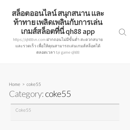
Skip
to
สล็อตออนไลน์ สนุกสนาน และ
content
ท้าทาย เพลิดเพลินกับการเล่น
เกมส์สล็อตที่นี่ qh88 app
Sear
https://qh88vn.com ฝากถอนไม่มีขั้นต่ำ สะดวกสบาย
Togg
และรวดเร็ว เพื่อให้คุณสามารถเล่นเกมส์สล็อตได้
ตลอดเวลา tại game qh88
Home
> coke55
Category:
coke55
Coke55