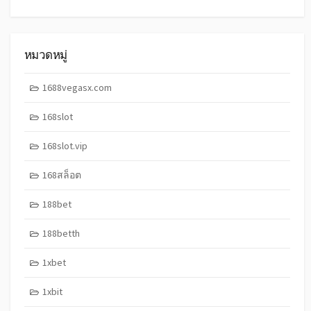
หมวดหมู่
1688vegasx.com
168slot
168slot.vip
168สล็อต
188bet
188betth
1xbet
1xbit