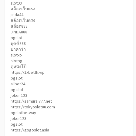
slot99
สล็อตเว็บตรง
jinda44
สล็อตเว็บตรง
สล็อต888
JINDA888
pgslot
พุซซี่888
บาคาร่า
slotxo
slotpg
ดูหนังโป๊
https://1xbetth.vip
pgslot
allbet24
pg slot
joker 123
https://samurai777.net
https://tokyoslot88.com
pgslotbetway
joker123
pgslot
https://gogoslot.asia