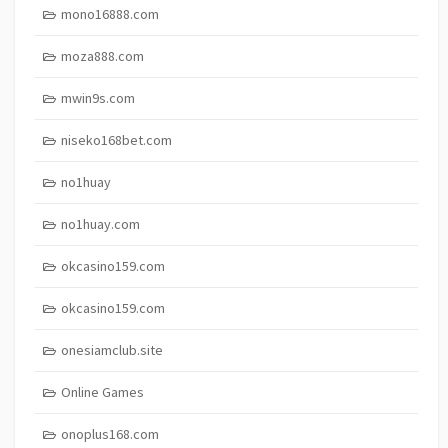
mono16888.com
moza888.com
mwin9s.com
niseko168bet.com
no1huay
no1huay.com
okcasino159.com
okcasino159.com
onesiamclub.site
Online Games
onoplus168.com