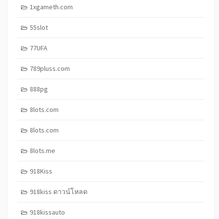
1xgameth.com
55slot
77UFA
789pluss.com
888pg
8lots.com
8lots.com
8lots.me
918Kiss
918kiss ดาวน์โหลด
918kissauto