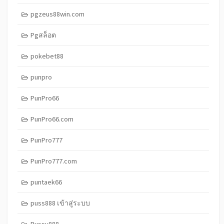
pgzeus88win.com
Pgสล็อต
pokebet88
punpro
PunPro66
PunPro66.com
PunPro777
PunPro777.com
puntaek66
puss888 เข้าสู่ระบบ
Pussy888