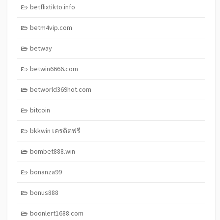
betflixtikto.info
betm4vip.com
betway
betwin6666.com
betworld369hot.com
bitcoin
bkkwin เครดิตฟรี
bombet888.win
bonanza99
bonus888
boonlert1688.com