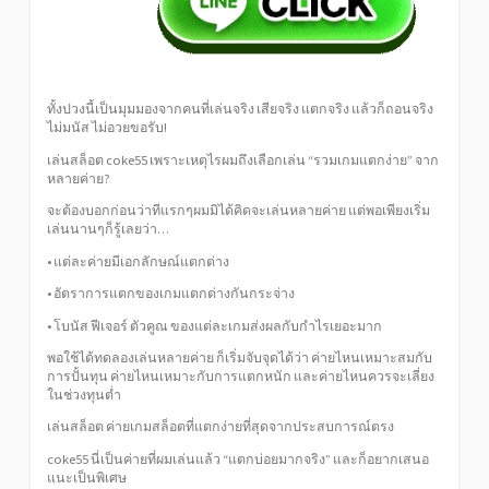
ทั้งปวงนี้เป็นมุมมองจากคนที่เล่นจริง เสียจริง แตกจริง แล้วก็ถอนจริง
ไม่มนัส ไม่อวยขอรับ!
เล่นสล็อต
coke55
เพราะเหตุไรผมถึงเลือกเล่น “รวมเกมแตกง่าย” จาก
หลายค่าย?
จะต้องบอกก่อนว่าทีแรกๆผมมิได้คิดจะเล่นหลายค่าย แต่พอเพียงเริ่ม
เล่นนานๆก็รู้เลยว่า…
• แต่ละค่ายมีเอกลักษณ์แตกต่าง
• อัตราการแตกของเกมแตกต่างกันกระจ่าง
• โบนัส ฟีเจอร์ ตัวคูณ ของแต่ละเกมส่งผลกับกำไรเยอะมาก
พอใช้ได้ทดลองเล่นหลายค่าย ก็เริ่มจับจุดได้ว่า ค่ายไหนเหมาะสมกับ
การปั้นทุน ค่ายไหนเหมาะกับการแตกหนัก และค่ายไหนควรจะเลี่ยง
ในช่วงทุนต่ำ
เล่นสล็อต ค่ายเกมสล็อตที่แตกง่ายที่สุดจากประสบการณ์ตรง
coke55 นี่เป็นค่ายที่ผมเล่นแล้ว “แตกบ่อยมากจริง” และก็อยากเสนอ
แนะเป็นพิเศษ