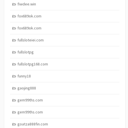
fiwdee.win
fox689ok.com
fox689ok.com
fullsloteiei.com
fullslotpg
fullslotpg168.com
funny18
gaojing888
gem99ths.com
gem99ths.com
goatza888fin.com