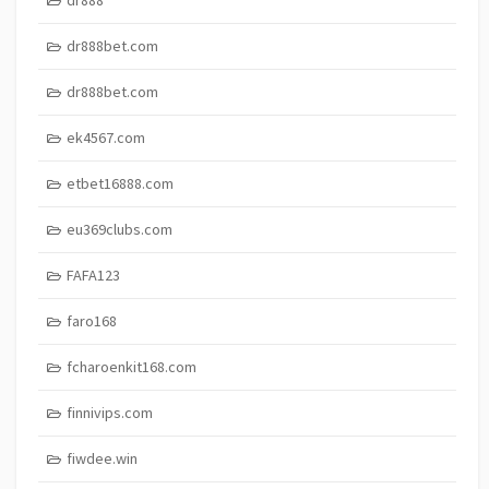
dr888bet.com
dr888bet.com
ek4567.com
etbet16888.com
eu369clubs.com
FAFA123
faro168
fcharoenkit168.com
finnivips.com
fiwdee.win