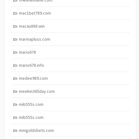
mac1bet789.com
macau888.win
marinapluss.com
mario678
mario678.info
medee989.com
meekin365day.com
mib555s.com
mib555s.com
mmgoldsbets.com