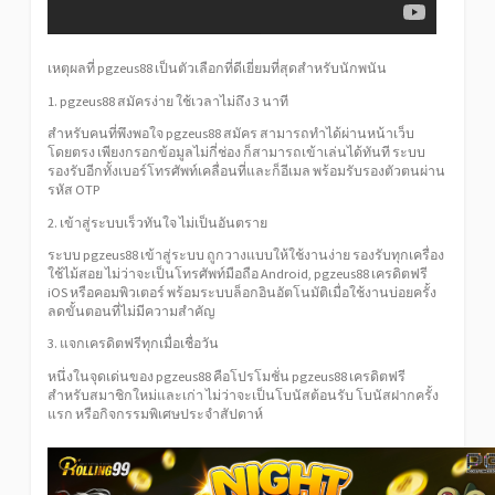
เหตุผลที่ pgzeus88 เป็นตัวเลือกที่ดีเยี่ยมที่สุดสำหรับนักพนัน
1. pgzeus88 สมัครง่าย ใช้เวลาไม่ถึง 3 นาที
สำหรับคนที่พึงพอใจ pgzeus88 สมัคร สามารถทำได้ผ่านหน้าเว็บ
โดยตรง เพียงกรอกข้อมูลไม่กี่ช่อง ก็สามารถเข้าเล่นได้ทันที ระบบ
รองรับอีกทั้งเบอร์โทรศัพท์เคลื่อนที่และก็อีเมล พร้อมรับรองตัวตนผ่าน
รหัส OTP
2. เข้าสู่ระบบเร็วทันใจ ไม่เป็นอันตราย
ระบบ pgzeus88 เข้าสู่ระบบ ถูกวางแบบให้ใช้งานง่าย รองรับทุกเครื่อง
ใช้ไม้สอย ไม่ว่าจะเป็นโทรศัพท์มือถือ Android,
pgzeus88 เครดิตฟรี
iOS หรือคอมพิวเตอร์ พร้อมระบบล็อกอินอัตโนมัติเมื่อใช้งานบ่อยครั้ง
ลดขั้นตอนที่ไม่มีความสำคัญ
3. แจกเครดิตฟรีทุกเมื่อเชื่อวัน
หนึ่งในจุดเด่นของ pgzeus88 คือโปรโมชั่น pgzeus88 เครดิตฟรี
สำหรับสมาชิกใหม่และเก่า ไม่ว่าจะเป็นโบนัสต้อนรับ โบนัสฝากครั้ง
แรก หรือกิจกรรมพิเศษประจำสัปดาห์