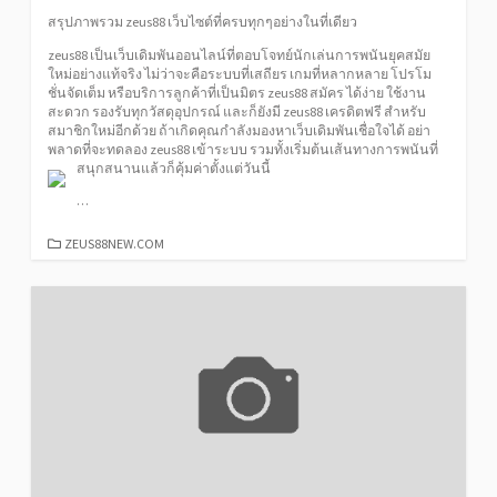
สรุปภาพรวม zeus88 เว็บไซต์ที่ครบทุกๆอย่างในที่เดียว
zeus88 เป็นเว็บเดิมพันออนไลน์ที่ตอบโจทย์นักเล่นการพนันยุคสมัย
ใหม่อย่างแท้จริง ไม่ว่าจะคือระบบที่เสถียร เกมที่หลากหลาย โปรโม
ชั่นจัดเต็ม หรือบริการลูกค้าที่เป็นมิตร zeus88 สมัคร ได้ง่าย ใช้งาน
สะดวก รองรับทุกวัสดุอุปกรณ์ และก็ยังมี zeus88 เครดิตฟรี สำหรับ
สมาชิกใหม่อีกด้วย ถ้าเกิดคุณกำลังมองหาเว็บเดิมพันเชื่อใจได้ อย่า
พลาดที่จะทดลอง zeus88 เข้าระบบ รวมทั้งเริ่มต้นเส้นทางการพนันที่
สนุกสนานแล้วก็คุ้มค่าตั้งแต่วันนี้
…
CATEGORIES
ZEUS88NEW.COM