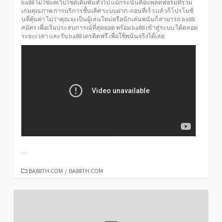
ba88 ไม่ใช่แค่เว็บไซต์เดิมพันทั่วไป แม้กระนั้นคือแพลตฟอร์มที่รวม
เกมคุณภาพ การบริการชั้นเลิศ ระบบฝาก-ถอนที่เร็ว แล้วก็โปรโมชั่
นที่คุ้มค่า ไม่ว่าคุณจะเป็นผู้เล่นใหม่หรือนักเล่นพนันก็สามารถ ba88
สมัคร เพื่อเริ่มประสบการณ์ที่สุดยอด พร้อม ba88 เข้าสู่ระบบ ได้ตลอด
ระยะเวลา และรับ ba88 เครดิตฟรี เพื่อใช้พนันจริงได้เลย
…
CATEGORIES
BA88TH.COM
/
BA88TH.COM