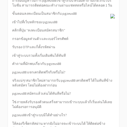
ถ้าเจอปัญหาในการ pgzeus88 เข้าสู่ระบบ หรือมีคำถามเกี่ยวกับโปร
โมชั่น สามารถติดต่อคณะทำงานผ่านแชทสดหรือไลน์ได้ตลอด 1 วัน
ขั้นตอนลงทะเบียนเป็นสมาชิกกับ pgzeus88
เข้าไปที่เว็บหลักของ pgzeus88
คลิกที่ปุ่ม “ลงทะเบียนสมัครสมาชิก”
กรอกข้อมูลส่วนตัว และเบอร์โทรศัพท์
รับรอง OTP และก็ตั้งรหัสผ่าน
เข้าสู่ระบบรวมทั้งเริ่มเดิมพันได้ทันที
คำถามที่มักพบเกี่ยวกับ pgzeus88
pgzeus88 แจกเครดิตฟรีจริงหรือไม่?
จริงแน่ๆ! สมาชิกใหม่สามารถรับ pgzeus88 เครดิตฟรี ได้ในทันทีข้าง
หลังสมัคร โดยไม่ต้องฝากก่อน
pgzeus88 สมัครแล้วเล่นได้ทันทีหรือไม่?
ใช่ ภายหลังรับรองตัวตนเสร็จสามารถเข้าระบบแล้วก็เริ่มเล่นได้เลย
ไม่ต้องรอการอนุมัติ
pgzeus88
เข้าสู่ระบบมิได้ทำอย่างไร?
ให้ลองรีเซ็ตรหัสผ่าน หากยังไม่อาจจะเข้าระบบได้ ให้ติดต่อข้าง