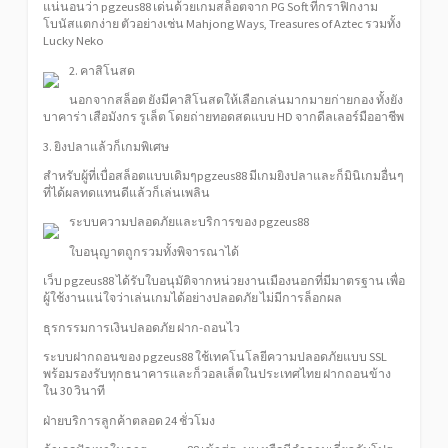
แน่นอนว่า pgzeus88 เด่นด้วยเกมสล็อตจาก PG Soft ที่กราฟิกงาม
โบนัสแตกง่าย ตัวอย่างเช่น Mahjong Ways, Treasures of Aztec รวมทั้ง
Lucky Neko
2. คาสิโนสด
นอกจากสล็อต ยังมีคาสิโนสดให้เลือกเล่นมากมายก่ายกอง ทั้งยัง
บาคาร่า เสือมังกร รูเล็ต โดยถ่ายทอดสดแบบ HD จากดีลเลอร์มืออาชีพ
3. ยิงปลาแล้วก็เกมพิเศษ
สำหรับผู้ที่เบื่อสล็อตแบบเดิมๆpgzeus88 มีเกมยิงปลาและก็มินิเกมอื่นๆ
ที่ได้ผลทดแทนดีแล้วก็เล่นเพลิน
ระบบความปลอดภัยและบริการของ pgzeus88
ใบอนุญาตถูกรวมทั้งพิจารณาได้
เว็บ pgzeus88 ได้รับใบอนุมัติจากหน่วยงานเมืองนอกที่มีมาตรฐาน เพื่อ
ผู้ใช้งานแน่ใจว่าเล่นเกมได้อย่างปลอดภัย ไม่มีการล็อกผล
ธุรกรรมการเงินปลอดภัย ฝาก-ถอนไว
ระบบฝากถอนของ pgzeus88 ใช้เทคโนโลยีความปลอดภัยแบบ SSL
พร้อมรองรับทุกธนาคารและก็วอลเล็ตในประเทศไทย ฝากถอนข้าง
ใน 30 วินาที
ฝ่ายบริการลูกค้าตลอด 24 ชั่วโมง