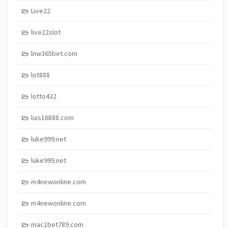
Live22
live22slot
lnw365bet.com
lot888
lotto432
luis16888.com
luke999.net
luke999.net
m4newonline.com
m4newonline.com
mac1bet789.com