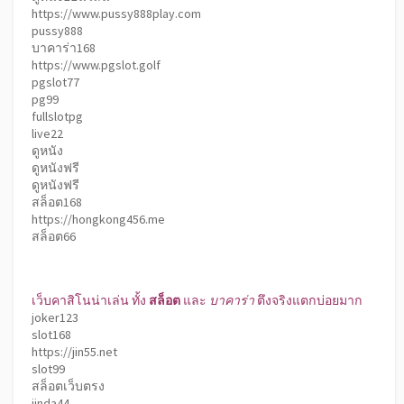
https://www.pussy888play.com
pussy888
บาคาร่า168
https://www.pgslot.golf
pgslot77
pg99
fullslotpg
live22
ดูหนัง
ดูหนังฟรี
ดูหนังฟรี
สล็อต168
https://hongkong456.me
สล็อต66
เว็บคาสิโนน่าเล่น ทั้ง
สล็อต
และ
บาคาร่า
ตึงจริงแตกบ่อยมาก
joker123
slot168
https://jin55.net
slot99
สล็อตเว็บตรง
jinda44