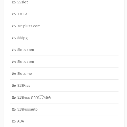
55slot
77UFA
789pluss.com
888pg
8lots.com
8lots.com
8lots.me
918Kiss
918kiss ดาวน์โหลด
918kissauto
ABA