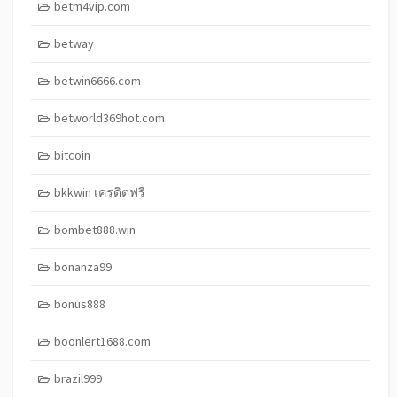
betm4vip.com
betway
betwin6666.com
betworld369hot.com
bitcoin
bkkwin เครดิตฟรี
bombet888.win
bonanza99
bonus888
boonlert1688.com
brazil999