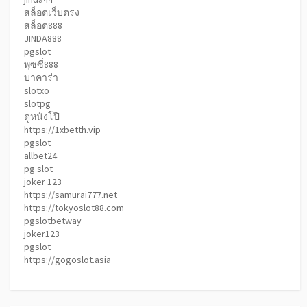
สล็อตเว็บตรง
สล็อต888
JINDA888
pgslot
พุซซี่888
บาคาร่า
slotxo
slotpg
ดูหนังโป๊
https://1xbetth.vip
pgslot
allbet24
pg slot
joker 123
https://samurai777.net
https://tokyoslot88.com
pgslotbetway
joker123
pgslot
https://gogoslot.asia