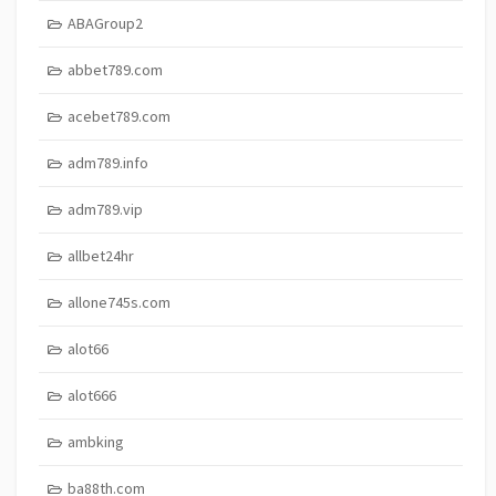
ABAGroup2
abbet789.com
acebet789.com
adm789.info
adm789.vip
allbet24hr
allone745s.com
alot66
alot666
ambking
ba88th.com