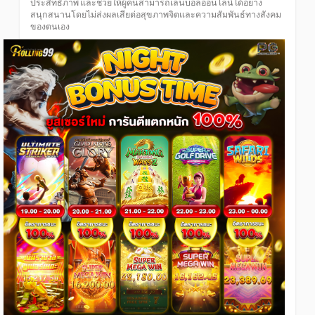
ประสิทธิภาพ และช่วยให้ผู้คนสามารถเล่นบอลออนไลน์ได้อย่าง
สนุกสนานโดยไม่ส่งผลเสียต่อสุขภาพจิตและความสัมพันธ์ทางสังคม
ของตนเอง