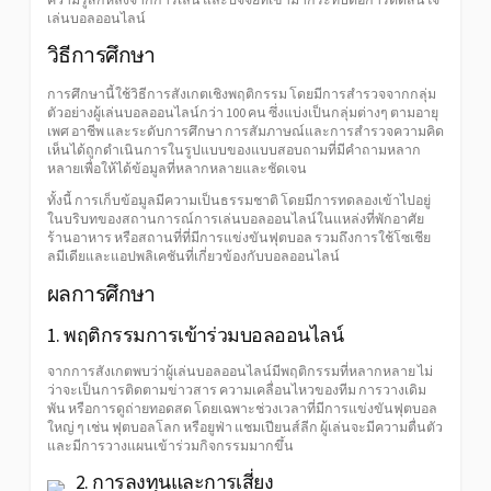
เล่นบอลออนไลน์
วิธีการศึกษา
การศึกษานี้ใช้วิธีการสังเกตเชิงพฤติกรรม โดยมีการสำรวจจากกลุ่ม
ตัวอย่างผู้เล่นบอลออนไลน์กว่า 100 คน ซึ่งแบ่งเป็นกลุ่มต่างๆ ตามอายุ
เพศ อาชีพ และระดับการศึกษา การสัมภาษณ์และการสำรวจความคิด
เห็นได้ถูกดำเนินการในรูปแบบของแบบสอบถามที่มีคำถามหลาก
หลายเพื่อให้ได้ข้อมูลที่หลากหลายและชัดเจน
ทั้งนี้ การเก็บข้อมูลมีความเป็นธรรมชาติ โดยมีการทดลองเข้าไปอยู่
ในบริบทของสถานการณ์การเล่นบอลออนไลน์ในแหล่งที่พักอาศัย
ร้านอาหาร หรือสถานที่ที่มีการแข่งขันฟุตบอล รวมถึงการใช้โซเชีย
ลมีเดียและแอปพลิเคชันที่เกี่ยวข้องกับบอลออนไลน์
ผลการศึกษา
1. พฤติกรรมการเข้าร่วมบอลออนไลน์
จากการสังเกตพบว่าผู้เล่นบอลออนไลน์มีพฤติกรรมที่หลากหลาย ไม่
ว่าจะเป็นการติดตามข่าวสาร ความเคลื่อนไหวของทีม การวางเดิม
พัน หรือการดูถ่ายทอดสด โดยเฉพาะช่วงเวลาที่มีการแข่งขันฟุตบอล
ใหญ่ ๆ เช่น ฟุตบอลโลก หรือยูฟ่า แชมเปียนส์ลีก ผู้เล่นจะมีความตื่นตัว
และมีการวางแผนเข้าร่วมกิจกรรมมากขึ้น
2. การลงทุนและการเสี่ยง