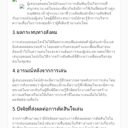
ผู้เล่นบอลออนไลน์มักมองว่าการเดิมพันเป็นกิจกรรมที่
สนุกสนาน แต่ในขณะเดียวกันยังมีการใช้เงินที่ค่อนข้างสูง
baj88thb เข้าสู่ระบบ
เวลาที่วางเดิมพันมักมีความสัมพันธ์
กับอารมณ์ของผู้เล่น โดยผู้ที่มีประสบการณ์มักจะรู้จักการบริหาร
ความเสี่ยงในการลงทุนดีกว่าผู้ที่เพิ่งเข้ามาเล่นใหม่
3. ผลกระทบทางสังคม
การเล่นบอลออนไลน์ไม่ได้มีผลกระทบเพียงแค่ต่อตัวผู้เล่นเท่านั้น แต่
ยังส่งผลต่อคนรอบข้าง โดยเฉพาะกับครอบครัวและเพื่อนซึ่งอาจจะ
ต้องเข้าใจในความสนใจและความต้องการของผู้เล่น หลายคนใช้การ
เล่นบอลออนไลน์เป็นวิธีการสร้างสัมพันธ์ที่ดีระหว่างเพื่อนหรือกลุ่ม
คนในชุมชน
4. อารมณ์หลังจากการเล่น
ผู้เล่นบอลออนไลน์มักจะมีความรู้สึกหลากหลายหลังจากการเล่น โดย
ผลการสังเกตพบว่าผู้เล่นที่ชนะมักจะมีความรู้สึกพึงพอใจและมีความ
สุข แต่ในทางกลับกันผู้ที่แพ้มีความรู้สึกผิดหวัง บางครั้งอาจสร้าง
ความเครียด หรือก่อให้เกิดการกระทำที่ไม่เหมาะสมเมื่อไม่ได้รับ
ผลลัพธ์ตามที่หวัง
5. ปัจจัยที่ส่งผลต่อการตัดสินใจเล่น
จากการศึกษา พบว่ามีปัจจัยหลายประการที่ส่งผลต่อการตัดสินใจใน
การเล่นบอลออนไลน์ เช่น ความชื่นชอบในกีฬา อ่านข่าวสารเกี่ยวกับ