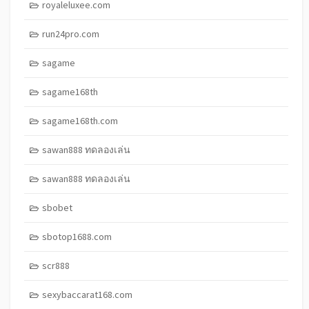
royaleluxee.com
run24pro.com
sagame
sagame168th
sagame168th.com
sawan888 ทดลองเล่น
sawan888 ทดลองเล่น
sbobet
sbotop1688.com
scr888
sexybaccarat168.com