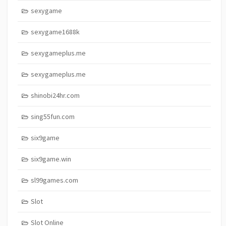
sexygame
sexygame1688k
sexygameplus.me
sexygameplus.me
shinobi24hr.com
sing55fun.com
six9game
six9game.win
sl99games.com
Slot
Slot Online