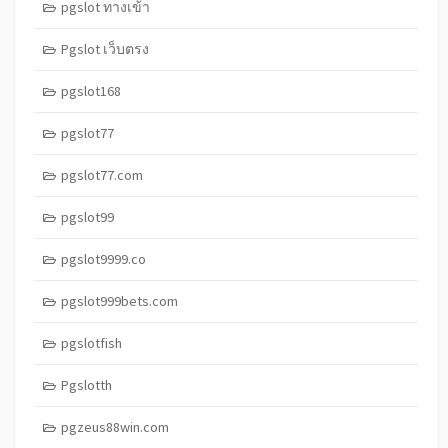
pgslot ทางเข้า
Pgslot เว็บตรง
pgslot168
pgslot77
pgslot77.com
pgslot99
pgslot9999.co
pgslot999bets.com
pgslotfish
Pgslotth
pgzeus88win.com