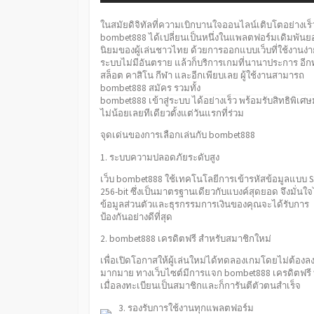
ในสมัยดิจิทัลที่ความเบิกบานใจออนไลน์เติบโตอย่างเร็
bombet888 ได้เปลี่ยนเป็นหนึ่งในแพลตฟอร์มเดิมพัน
นิยมของผู้เล่นชาวไทย ด้วยการออกแบบเว็บที่ใช้งานง่า
ระบบไม่มีอันตราย แล้วก็บริการเกมที่นานาประการ อีกทั
สล็อต คาสิโน กีฬา และอีกเพียบเลย ผู้ใช้งานสามารถ
bombet888 สมัคร รวมทั้ง
bombet888
เข้าสู่ระบบ ได้อย่างเร็ว พร้อมรับสิทธิพิเศ
ไม่น้อยเลยทีเดียวตั้งแต่วันแรกที่ร่วม
จุดเด่นของการเลือกเล่นกับ bombet888
1. ระบบความปลอดภัยระดับสูง
เว็บ bombet888 ใช้เทคโนโลยีการเข้ารหัสข้อมูลแบบ S
256-bit ซึ่งเป็นมาตรฐานเดียวกับแบงค์สุดยอด จึงมั่นใจไ
ข้อมูลส่วนตัวและธุรกรรมการเงินของคุณจะได้รับการ
ป้องกันอย่างดีที่สุด
2. bombet888 เครดิตฟรี สำหรับสมาชิกใหม่
เพื่อเปิดโอกาสให้ผู้เล่นใหม่ได้ทดลองเกมโดยไม่ต้องล
มากมาย ทางเว็บไซต์มีการแจก bombet888 เครดิตฟรี 
เมื่อลงทะเบียนเป็นสมาชิกและก็การันตีตัวตนสำเร็จ
3. รองรับการใช้งานทุกแพลตฟอร์ม