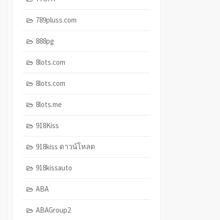
789pluss.com
888pg
8lots.com
8lots.com
8lots.me
918Kiss
918kiss ดาวน์โหลด
918kissauto
ABA
ABAGroup2