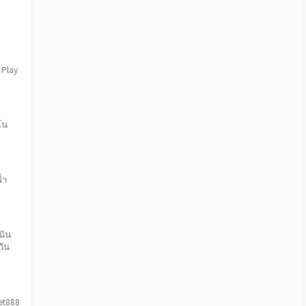
 Play
โน
้ำ
นัน
วัน
et888