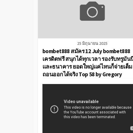
25 มิถุนายน 2025
bombet888 สมัคร 12 July bombet888
เครดิตฟรี สนุกได้ทุกเวลา รองรับทรูมันนี
และธนาคาร ยอดใหญ่แค่ไหนก็จ่ายเต็ม
ถอนออกได้จริง Top 58 by Gregory