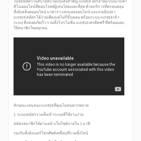
ในสมัยที่ความสบายสบายเป็นสิ่งสำคัญ rich818 ได้กลายมาเป็นเว็บคา
สิโนออนไลน์ที่ตอบโจทย์ผู้เล่นไทยเยอะที่สุด ด้วยบริการที่ครอบคลุม
ทั้งยังสล็อตออนไลน์ บาคาร่า แทงบอลออนไลน์ และเกมยิงปลา
rich818 สมัคร ได้ง่ายเพียงแค่ไม่กี่ขั้นตอน พร้อมระบบ rich818 เข้า
ระบบ ที่ปลอดภัยเร็ว รวมทั้งโปรโมชั่น rich818 เครดิตฟรี ที่พร้อมมอบ
ให้สมาชิกใหม่ทุกคน
ลักษณะเด่นของ rich818 ที่คุณไม่สมควรพลาด
1. ระบบสมัครรวมทั้งเข้าระบบที่ใช้งานง่าย
สมัครสมาชิกได้ผ่านหน้าเว็บไซต์ภายใน 1 นาที
รองรับทั้งยังเบอร์โทรศัพท์เคลื่อนที่รวมทั้งไลน์