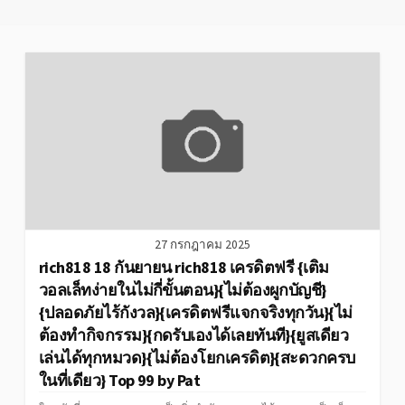
27 กรกฎาคม 2025
rich818 18 กันยายน rich818 เครดิตฟรี {เติม
วอลเล็ทง่ายในไม่กี่ขั้นตอน}{ไม่ต้องผูกบัญชี}
{ปลอดภัยไร้กังวล}{เครดิตฟรีแจกจริงทุกวัน}{ไม่
ต้องทำกิจกรรม}{กดรับเองได้เลยทันที}{ยูสเดียว
เล่นได้ทุกหมวด}{ไม่ต้องโยกเครดิต}{สะดวกครบ
ในที่เดียว} Top 99 by Pat