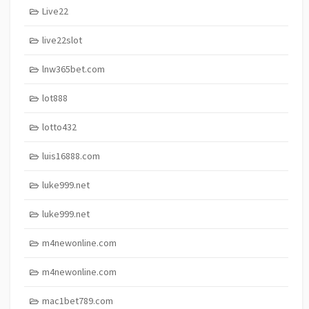
Live22
live22slot
lnw365bet.com
lot888
lotto432
luis16888.com
luke999.net
luke999.net
m4newonline.com
m4newonline.com
mac1bet789.com