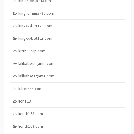
kimchibetbet.com
kingromans789.com
kingxxxbet123.com
kingxxxbet123.com
kitti999vip.com
lalikabetsgame.com
lalikabetsgame.com
lcbet444.com
lion123
lionth168.com
lionth168.com