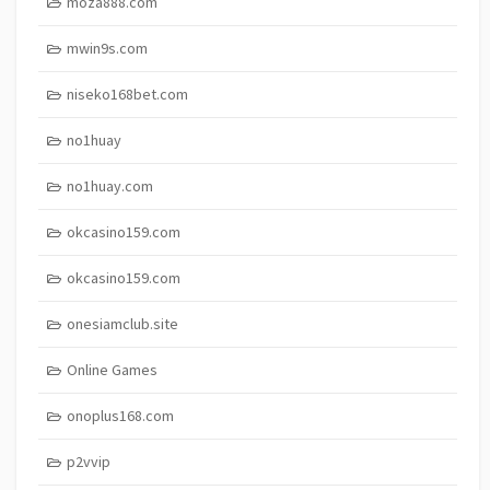
moza888.com
mwin9s.com
niseko168bet.com
no1huay
no1huay.com
okcasino159.com
okcasino159.com
onesiamclub.site
Online Games
onoplus168.com
p2vvip