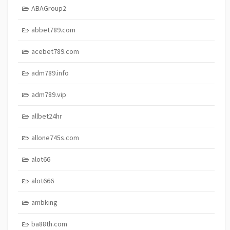
ABAGroup2
abbet789.com
acebet789.com
adm789.info
adm789.vip
allbet24hr
allone745s.com
alot66
alot666
ambking
ba88th.com