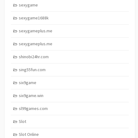
sexygame
sexygame1688k
sexygameplus.me
sexygameplus.me
shinobi24hr.com
sing55fun.com
six9game
six9game.win
sl99games.com
Slot
Slot Online