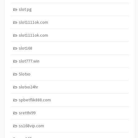
slot pg
slot1111ok.com
slot1111ok.com
slot168
slot777.win
Slotxo
slotxo24hr
spbetflik888.com
sretthi99
ss168vip.com