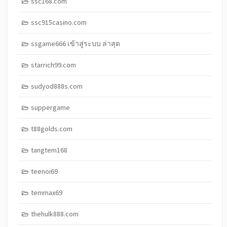
ssc168.com
ssc915casino.com
ssgame666 เข้าสู่ระบบ ล่าสุด
starrich99.com
sudyod888s.com
suppergame
t88golds.com
tangtem168
teenoi69
temmax69
thehulk888.com