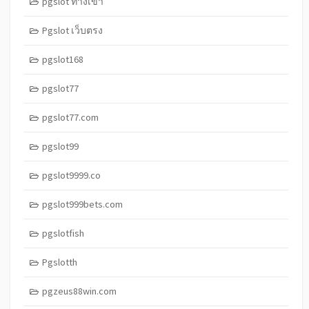
pgslot ทางเข้า
Pgslot เว็บตรง
pgslot168
pgslot77
pgslot77.com
pgslot99
pgslot9999.co
pgslot999bets.com
pgslotfish
Pgslotth
pgzeus88win.com