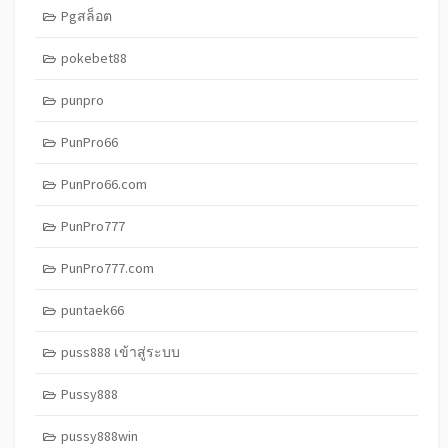
Pgสล็อต
pokebet88
punpro
PunPro66
PunPro66.com
PunPro777
PunPro777.com
puntaek66
puss888 เข้าสู่ระบบ
Pussy888
pussy888win