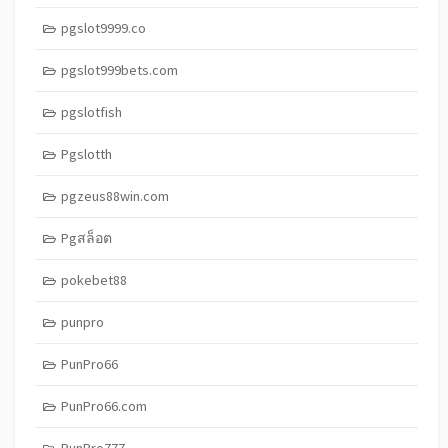
pgslot9999.co
pgslot999bets.com
pgslotfish
Pgslotth
pgzeus88win.com
Pgสล็อต
pokebet88
punpro
PunPro66
PunPro66.com