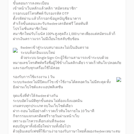
ขั้นตอนการลงทะเบียน
เข้าหน้าเว็บหลักแล้วคลิก “สมัครสมาชิก”
กรอกเบอร์โทรศัพท์ รับรองรหัส OTP
ตั้งรหัสผ่าน แล้วก็กรอกข้อมูลบัญชีธนาคาร
สำเร็จขั้นตอนและรับ fiwdee เครดิตฟรี โดยทันที
โปรโมชั่นสมาชิกใหม่
สมาชิกใหม่รับโบนัส 100% สูงสุดถึง 1,000 บาท เพียงแค่สมัครแล้วก็
ฝากเงินคราวแรก ไม่มีเงื่อนไขสลับซับซ้อน
fiwdee เข้าสู่ระบบสบายและไม่เป็นอันตราย
ระบบล็อกอินแบบใหม่
ด้วยระบบ Single Sign-On ผู้ใช้งานสามารถเข้าระบบด้วย
หมายเลขโทรศัพท์หรือชื่อผู้ใช้ข้างในคลิกเดียว รวดเร็วทันใจ ปลอดภัย
และรองรับทุกเครื่องใช้ไม้สอย
รองรับการใช้แรงงาน 1 วัน
ระบบ fiwdee ไม่มีปิดแก้ไข เข้าใช้งานได้ตลอดวัน ไม่มีสะดุด ทั้ง
ยังผ่านเว็บไซต์และแอปพลิเคชัน
จุดแข็งที่ทำให้ fiwdee ต่างกัน
ระบบอัตโนมัติทุกขั้นตอน ไม่ต้องแจ้งแอดมิน
เกมครบทุกประเภท จบในเว็บไซต์เดียว
ฝาก-ถอน ไม่มีอย่างต่ำ รวดเร็วทันใจภายใน 10 วินาที
กิจกรรมแจกเครดิตฟรีรายวันผ่านหน้าเว็บ
เพราะอะไรควรเลือกเล่นที่
fiwdee
ตอบปัญหาทั้งยังมือใหม่รวมทั้งมือโปร
ด้วยอินเตอร์เฟซที่ใช้งานง่าย รองรับภาษาไทยทั้งผอง fiwdee เหมาะสม