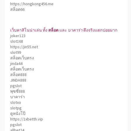
https://hongkong456.me
สล็อต66
เว็บคาสิโนน่าเล่น ทั้ง
สล็อต
และ
บาคาร่า
ตึงจริงแตกบ่อยมาก
joker123
slot168
https://jin55.net
slot99
สล็อตเว็บตรง
jinda44
สล็อตเว็บตรง
สล็อต888
JINDA888
pgslot
พุซซี่888
บาคาร่า
slotxo
slotpg
ดูหนังโป๊
https://1xbetth.vip
pgslot
allbet24