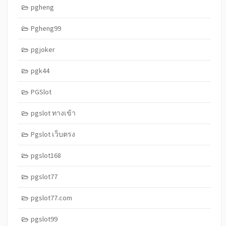
pgheng
Pgheng99
pgjoker
pgk44
PGSlot
pgslot ทางเข้า
Pgslot เว็บตรง
pgslot168
pgslot77
pgslot77.com
pgslot99