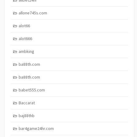
allbet24hr
allone745s.com
alot66
alot666
ambking
ba88th.com
ba88th.com
babet555.com
Baccarat
baj88thb
bar4game24hr.com