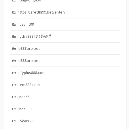
hongkong456
https://sretthi99.bet/enter/
huayhit88
hydra888 เครดิตฟรี
ib888pro.bet
ib888pro.bet
infyplus888.com
item388.com
jinda55
jinda888
Joker123