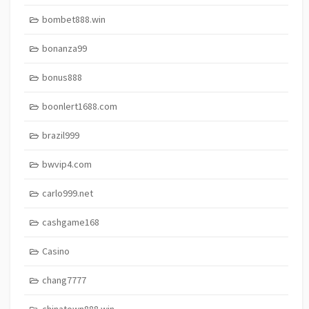
bombet888.win
bonanza99
bonus888
boonlert1688.com
brazil999
bwvip4.com
carlo999.net
cashgame168
Casino
chang7777