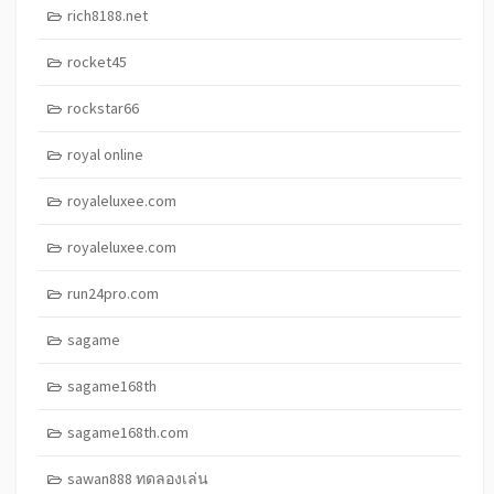
rich8188.net
rocket45
rockstar66
royal online
royaleluxee.com
royaleluxee.com
run24pro.com
sagame
sagame168th
sagame168th.com
sawan888 ทดลองเล่น