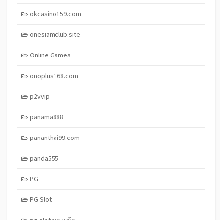
okcasino159.com
onesiamclub.site
Online Games
onoplus168.com
p2vvip
panama888
pananthai99.com
panda555
PG
PG Slot