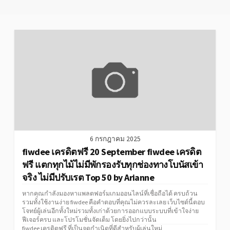
6 กรกฎาคม 2025
fiwdee เครดิตฟรี 20 September fiwdee เครดิต
ฟรี แตกทุกไม้ไม่มีพักรองรับทุกช่องทางโบนัสเข้า
จริง ไม่มีปรับเรต Top 50 by Arianne
หากคุณกำลังมองหาแพลตฟอร์มเกมออนไลน์ที่เชื่อถือได้ ครบถ้วน
รวมทั้งใช้งานง่าย fiwdee คือคำตอบที่คุณไม่ควรละเลย เว็บไซต์นี้ตอบ
โจทย์ผู้เล่นอีกทั้งใหม่รวมทั้งเก่าด้วยการออกแบบระบบที่เข้าใจง่าย
ฟีเจอร์ครบ และโปรโมชั่นจัดเต็ม โดยยิ่งไปกว่านั้น
fiwdee เครดิตฟรี
ที่เป็นจุดกำเนิดที่ดีสำหรับผู้เล่นใหม่