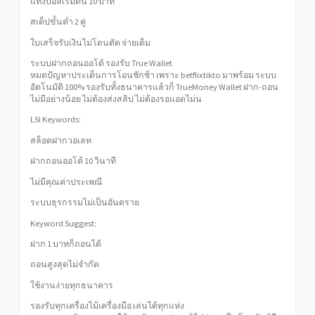
แทงบอลเริ่มต้น 10 บาท
สเต็ปขั้นต่ำ 2 คู่
ใบเสร็จรับเงินไม่โดนตัด จ่ายเต็ม
ระบบฝากถอนออโต้ รองรับ True Wallet
หมดปัญหาประเด็นการโอนชักช้า เพราะ betflixtikto มาพร้อม ระบบ
อัตโนมัติ 100% รองรับทั้งธนาคารแล้วก็ TrueMoney Wallet ฝาก-ถอน
ไม่มีอย่างน้อย ไม่ต้องส่งสลิป ไม่ต้องรอแอดไม่น
LSI Keywords:
สล็อตฝากวอเลท
ฝากถอนออโต้ 10 วินาที
ไม่มีคุณค่าประเพณี
ระบบธุรกรรมไม่เป็นอันตราย
Keyword Suggest:
ฝาก 1 บาทก็ถอนได้
ถอนสูงสุดไม่จำกัด
ใช้งานง่ายทุกธนาคาร
รองรับทุกเครื่องไม้เครื่องมือ เล่นได้ทุกแห่ง