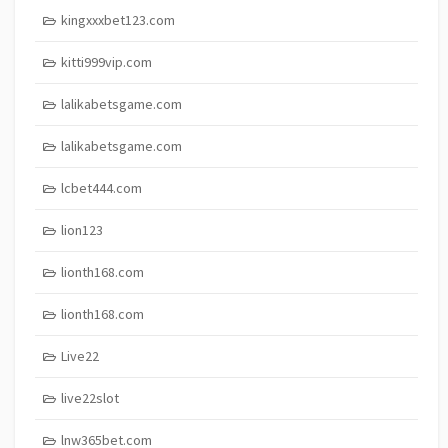
kingxxxbet123.com
kitti999vip.com
lalikabetsgame.com
lalikabetsgame.com
lcbet444.com
lion123
lionth168.com
lionth168.com
Live22
live22slot
lnw365bet.com