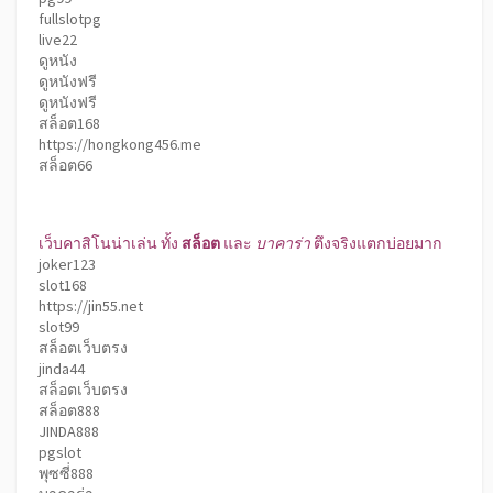
fullslotpg
live22
ดูหนัง
ดูหนังฟรี
ดูหนังฟรี
สล็อต168
https://hongkong456.me
สล็อต66
เว็บคาสิโนน่าเล่น ทั้ง
สล็อต
และ
บาคาร่า
ตึงจริงแตกบ่อยมาก
joker123
slot168
https://jin55.net
slot99
สล็อตเว็บตรง
jinda44
สล็อตเว็บตรง
สล็อต888
JINDA888
pgslot
พุซซี่888