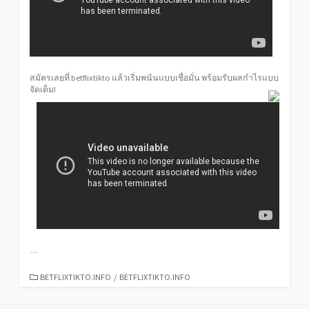
สมัครเลยที่ betflixtikto แล้วเริ่มพนันแบบเชื่อมั่น พร้อมรับผลกำไรแบบ
จัดเต็ม!
…
CATEGORIES
BETFLIXTIKTO.INFO
/
BETFLIXTIKTO.INFO