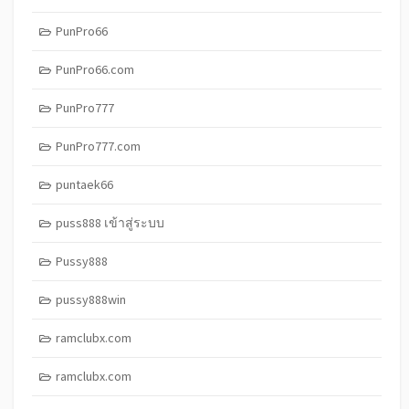
PunPro66
PunPro66.com
PunPro777
PunPro777.com
puntaek66
puss888 เข้าสู่ระบบ
Pussy888
pussy888win
ramclubx.com
ramclubx.com