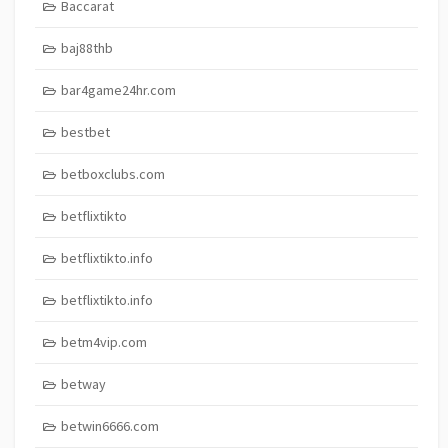
Baccarat
baj88thb
bar4game24hr.com
bestbet
betboxclubs.com
betflixtikto
betflixtikto.info
betflixtikto.info
betm4vip.com
betway
betwin6666.com