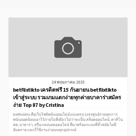
24 พฤษภาคม 2025
betflixtikto เครดิตฟรี 15 กันยายน betflixtikto
เข้าสู่ระบบ รวมเกมแตกง่ายทุกค่ายบาคาร่าสมัคร
ง่าย Top 87 by Cristina
betflixtikto คือเว็บไซต์พนันออนไลน์แบบครบวงจรศูนย์รวมทุกการ
พนันยอดนิยมเอาไว้ภายในที่เดียว ไม่ว่าจะเป็น สล็อตออนไลน์, คาสิโน
สด, บาคาร่า, หรือ แทงบอลออนไลน์ ที่มาพร้อมระบบที่ล้ำสมัย ไม่มี
อันตราย และก็ใช้งานง่ายบนทุกอุปกรณ์