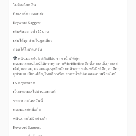
ไม่ต้องโยกเงิน
ดีลเลอร์ถ่ายทอดสด
Keyword Suggest:
เดิมพันอย่างต่ำ 10 บาท
เล่นได้ทุกค่ายในยูสเดียว
ถอนได้ไม่ติดเทิร์น
พนันบอลกับ betflixtikto ราคาน้ำดีที่สุด
แทงบอลออนไลน์ได้ครบทุกแบบที่ betflixtikto อีกทั้ง บอลเต็ง, บอลส
เต็ป, บอลสด, ครอบคลุมทุกลีกดัง ยกตัวอย่างเช่น พรีเมียร์ลีก, ลาลีกา,
ยูฟ่าแชมเปียนส์ลีก, ไทยลีก พร้อมราคาน้ำอัปเดตสดแบบเรียลไทม์
LSI Keywords:
เว็บแทงบอลไม่ผ่านเอเย่นต์
ราคาบอลไหลวันนี้
แทงบอลสดมือถือ
พนันบอลไม่มีอย่างต่ำ
Keyword Suggest: