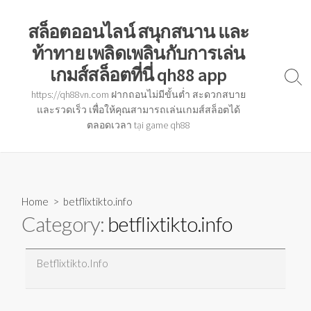
Skip
to
สล็อตออนไลน์ สนุกสนาน และ
content
ท้าทาย เพลิดเพลินกับการเล่น
เกมส์สล็อตที่นี่ qh88 app
Sear
https://qh88vn.com ฝากถอนไม่มีขั้นต่ำ สะดวกสบาย
Togg
และรวดเร็ว เพื่อให้คุณสามารถเล่นเกมส์สล็อตได้
ตลอดเวลา tại game qh88
Home
> betflixtikto.info
Category:
betflixtikto.info
Betflixtikto.info