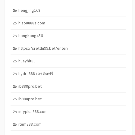
hengjing168
hiso8888s.com
hongkong456
https://sretthi99.bet/enter/
huayhit88
hydra888 เครดิตฟรี
ib888pro.bet
ib888pro.bet
infyplus888.com
item388.com