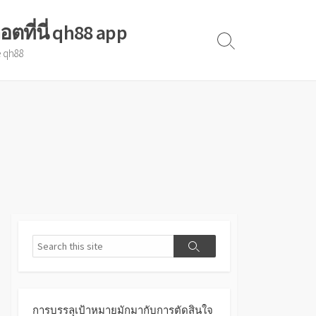
ที่นี่ qh88 app
Search
 qh88
Toggle
Search
Search
การบรรลุเป้าหมายมักมากับการตัดสินใจ