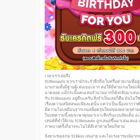
เวลาเราเอ่ยถึง
918kissauto
พวกเรามักจะรำลึกถึงเว็บหรือค่ายเกมที่อยู
นานรวมทั้งมีฐานผู้เล่นเยอะมาก ต่อให้มีค่ายเกมใหม่เพิ่
มาตลอด แม้กระนั้นคนเล่นจำนวนมากก็ยังกลับมาเล่น
กับ 918kissauto อยู่ดีนะครับ สิ่งจำเป็นเลยก็คือ มันไม่ใช
เรื่องความสนิทสนมเพียงแค่นั้น แต่ว่าเป็นเนื่องจากว่า
มีความไม่เหมือนจากเกมสล็อตรุ่นใหม่ของหลายๆค่าย
ในบทความนี้ ผมจะพาคุณมาเจาะลึกกันแบบจัดเต็ม อะ
เสน่ห์ที่ทำให้เกม 918kissauto ถูกเสนอขึ้นมาเล่นเสมอ 
ภาพบางครั้งก็อาจจะไม่ได้ดีเท่าค่ายใหม่ก็ตาม
จังหวะของเกม 918kiss เล่นง่าย และไม่เร่งอารมณ์มาก