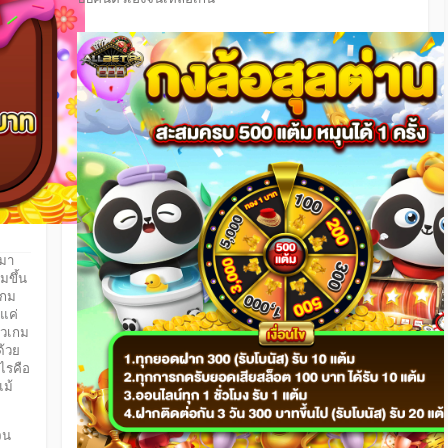
่มา
มขึ้น
เกม
่แค่
ตัวเกม
ด้วย
ไรคือ
แม้
จน