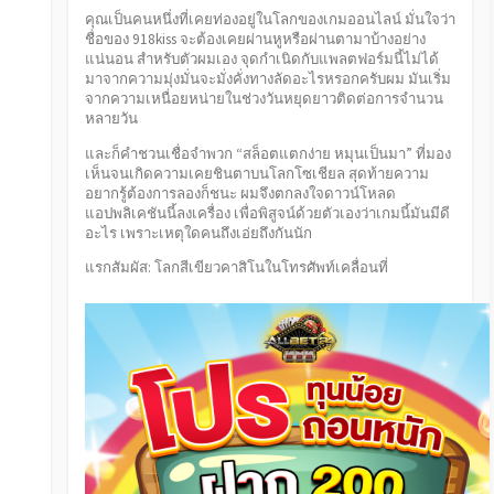
คุณเป็นคนหนึ่งที่เคยท่องอยู่ในโลกของเกมออนไลน์ มั่นใจว่า
ชื่อของ 918kiss จะต้องเคยผ่านหูหรือผ่านตามาบ้างอย่าง
แน่นอน สำหรับตัวผมเอง จุดกำเนิดกับแพลตฟอร์มนี้ไม่ได้
มาจากความมุ่งมั่นจะมั่งคั่งทางลัดอะไรหรอกครับผม มันเริ่ม
จากความเหนื่อยหน่ายในช่วงวันหยุดยาวติดต่อการจำนวน
หลายวัน
และก็คำชวนเชื่อจำพวก “สล็อตแตกง่าย หมุนเป็นมา” ที่มอง
เห็นจนเกิดความเคยชินตาบนโลกโซเชียล สุดท้ายความ
อยากรู้ต้องการลองก็ชนะ ผมจึงตกลงใจดาวน์โหลด
แอปพลิเคชันนี้ลงเครื่อง เพื่อพิสูจน์ด้วยตัวเองว่าเกมนี้มันมีดี
อะไร เพราะเหตุใดคนถึงเอ่ยถึงกันนัก
แรกสัมผัส: โลกสีเขียวคาสิโนในโทรศัพท์เคลื่อนที่