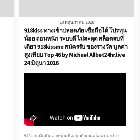
20 พฤษภาคม 2026
918kiss ทางเข้าปลอดภัย เชื่อถือได้ โปรทุน
น้อย ถอนหนัก ระบบดี ไม่สะดุด สล็อตจบที่
เดียว 918kissme สมัครรับ ของรางวัล มูลค่า
สูงเพียบ Top 46 by Michael Allbet24hr.live
24 มิถุนา 2026
918kiss เดิมพันและหมุนเพื่อสนุกกับเกมสล็อต แตกง่าย!!