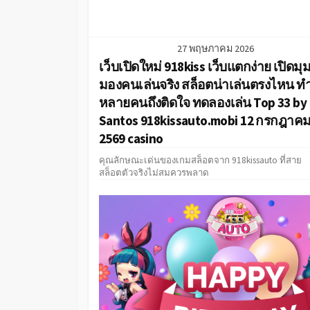
27 พฤษภาคม 2026
เว็บเปิดใหม่ 918kiss เว็บแตกง่าย เปิดมุ
มองคนเล่นจริง สล็อตน่าเล่นตรงไหน ท
หลายคนถึงติดใจ ทดลองเล่น Top 33 by
Santos 918kissauto.mobi 12 กรกฎาค
2569 casino
คุณลักษณะเด่นของเกมสล็อตจาก 918kissauto ที่สาย
สล็อตตัวจริงไม่สมควรพลาด