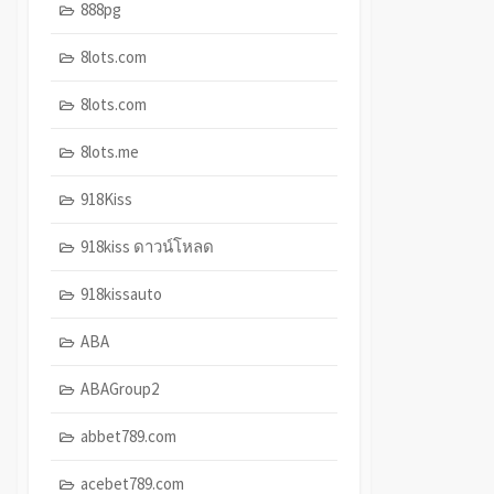
888pg
8lots.com
8lots.com
8lots.me
918Kiss
918kiss ดาวน์โหลด
918kissauto
ABA
ABAGroup2
abbet789.com
acebet789.com