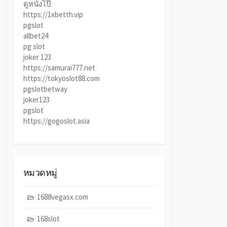
ดูหนังโป๊
https://1xbetth.vip
pgslot
allbet24
pg slot
joker 123
https://samurai777.net
https://tokyoslot88.com
pgslotbetway
joker123
pgslot
https://gogoslot.asia
หมวดหมู่
1688vegasx.com
168slot