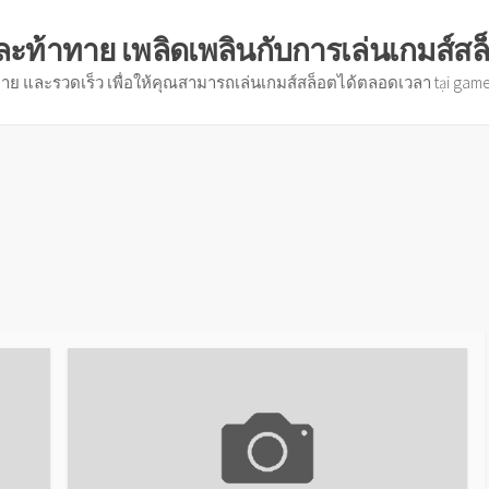
ท้าทาย เพลิดเพลินกับการเล่นเกมส์สล็อต
บาย และรวดเร็ว เพื่อให้คุณสามารถเล่นเกมส์สล็อตได้ตลอดเวลา tại game