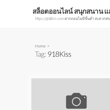
Skip
to
สล็อตออนไลน์ สนุกสนาน และ
content
https://qh88vn.com ฝากถอนไม่มีขั้นต่ำ สะดวกส
Home
>
Tag:
918Kiss