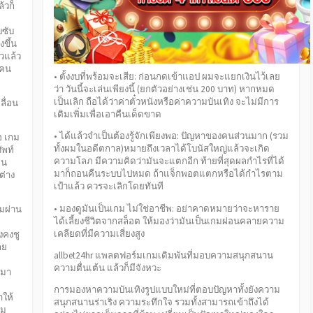
้วก็
บซับ
งขึ้น
วแล้ว
่คน
• ตั้งงบที่พร้อมจะเสีย: ก่อนกดเข้าแอป ผมจะแยกเงินไว้เลย
ว่า วันนี้จะเล่นเพียงนี้ (ยกตัวอย่างเช่น 200 บาท) หากหมด
เป็นเลิก ถือได้ว่าค่าตั๋วหนังหรือค่าความบันเทิง จะไม่มีการ
ลื่อน
เติมเพิ่มเพื่อเอาคืนเด็ดขาด
• ได้แล้วจำเป็นต้องรู้จักเพียงพอ: ปัญหาของคนส่วนมาก (รวม
ือ เกม
ทั้งผมในอดีตกาล)หมายถึงเวลาได้โบนัสใหญ่แล้วจะเกิด
ัพท์
ความโลภ มีความคิดว่ามันจะแตกอีก ท้ายที่สุดผลกำไรที่ได้
่น
มาก็ถอนคืนระบบไปหมด ถ้าแจ็กพอตแตกหรือได้กำไรตาม
ต่าง
เป้าแล้ว ควรจะเลิกโดยทันที
• มองดูมันเป็นเกม ไม่ใช่อาชีพ: อย่าคาดหมายว่าจะหาราย
มผ่าน
ได้เลี้ยงชีวิตจากสล็อต ให้มองว่ามันเป็นเกมผ่อนคลายความ
เคลียดที่มีความเสี่ยงสูง
งคงชู
ลย
allbet24hr แพลตฟอร์มเกมเดิมพันที่มอบความสนุกสนาน
ความตื่นเต้น แล้วก็มีจังหวะ
่มา
การมองหาความบันเทิงรูปแบบใหม่ที่ตอบปัญหาทั้งยังความ
ำให้
สนุกสนานร่าเริง ความระทึกใจ รวมทั้งสามารถเข้าถึงได้
่ม