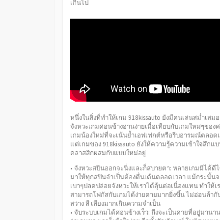
เกินไป
หนึ่งในสิ่งที่ทำให้เกม 918kissauto ยังมีคนเล่นสม่ำเสมอ
จังหวะเกมค่อนข้างอ่านง่ายเมื่อเทียบกับเกมใหม่ๆของค
เกมน้องใหม่ที่จะเน้นย้ำเอฟเฟกต์หรือรีบอารมณ์ตลอด
แต่เกมของ 918kissauto ยังให้ความรู้ความเข้าใจสึกแบ
คลาสสิกผสมกับแบบใหม่อยู่
• จังหวะสปินออกจะนิ่งและก็สบายตา: หลายเกมมิได้ดีไ
มาให้ทุกสปินจำเป็นต้องตื่นเต้นตลอดเวลา แม้กระนั้นจ
เบาๆปลดปล่อยจังหวะให้เราได้ลุ้นต่อเนื่องแทน ทำให้เ
สามารถโฟกัสกับเกมได้ง่ายดายมากยิ่งขึ้น ไม่อ่อนล้าก
สว่าง สี เสียงมากเกินความจำเป็น
• จับระบบเกมได้ค่อนข้างเร็ว: ถึงจะเป็นค่ายที่อยู่มานาน