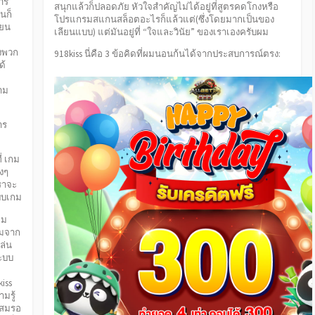
การ
สนุกแล้วก็ปลอดภัย หัวใจสำคัญไม่ได้อยู่ที่สูตรคดโกงหรือ
่นก็
โปรแกรมสแกนสล็อตอะไรก็แล้วแต่(ซึ่งโดยมากเป็นของ
ียน
เลียนแบบ) แต่มันอยู่ที่ “ใจและวินัย” ของเราเองครับผม
่งพวก
918kiss นี่คือ 3 ข้อคิดที่ผมนอนก้นได้จากประสบการณ์ตรง:
ด้
ตาม
าร
่ เกม
งๆ
ราจะ
ะบบเกม
กม
กมจาก
ล่น
ระบบ
iss
มรู้
ะสมรอ