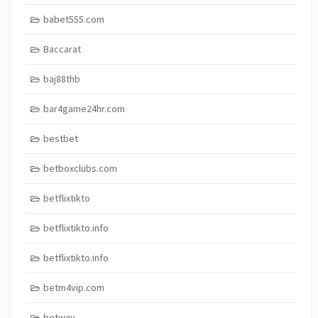
babet555.com
Baccarat
baj88thb
bar4game24hr.com
bestbet
betboxclubs.com
betflixtikto
betflixtikto.info
betflixtikto.info
betm4vip.com
betway