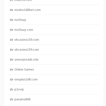
niseko168bet.com
no1huay
no1huay.com
okcasino159.com
okcasino159.com
onesiamclub.site
Online Games
onoplus168.com
p2vvip
panama888