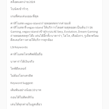
สล็อตแตกง่าย 2024
โบนัสเข้ารัวๆ
เกมที่คนเล่นเยอะที่สุด
คาสิโนสด vegas-island ถ่ายทอดสดจากค่ายแท้
คาสิโนสด ที่ vegas-island ให้บริการโดยค่ายสุดยอด เป็นต้นว่า SA
Gaming,
vegas-island เข้าสู่ระบบ
AE Sexy, Evolution, Dream Gaming
ถ่ายทอดสดทุกโต๊ะ เล่นได้อีกทั้ง บาคาร่า, ไฮโล, เสือมังกร, รูเล็ต พร้อม
ดีลเลอร์สาวสวยให้บริการทุกห้อง
LSI Keywords:
คาสิโนสดโทรศัพท์มือถือ
บาคาร่าได้เงินจริง
ไลฟ์ดีลเลอร์
ไม่ต้องโยกเครดิต
Keyword Suggest:
เดิมพันอย่างน้อย 10 บาท
ถอนได้ไม่ติดเทิร์น
เล่นได้ทุกค่ายในยูสเดียว