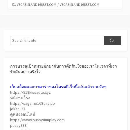
CATEGORIES
VEGASISLAND168BET.COM
/
VEGASISLAND168BET.COM
Search
Search
การบรรลุเป้าหมายมักมากับการตัดสินใจของเราในเวลาที่เรา
รับมันอย่างจริงใจ
เว็บสล็อตและบาคาร่าของโครตดีเว็บนี้เล่นแล้วรวยจัดๆ
https://918kissauto.xyz
หนังชนโรง
https://sagame168th.club
joker123
ดูหนังออนไลน์
https://www.pussy888play.com
pussy888