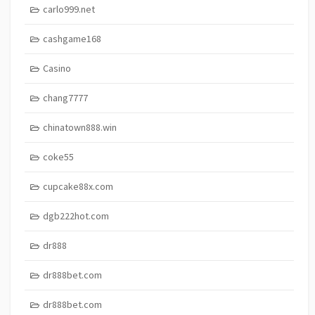
carlo999.net
cashgame168
Casino
chang7777
chinatown888.win
coke55
cupcake88x.com
dgb222hot.com
dr888
dr888bet.com
dr888bet.com