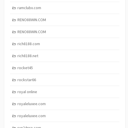
ramclubx.com
RENO88WIN.COM
RENO88WIN.COM
rich8188.com
rich8188.net
rocket45
rockstar66
royal online
royaleluxee.com
royaleluxee.com
run24pro.com