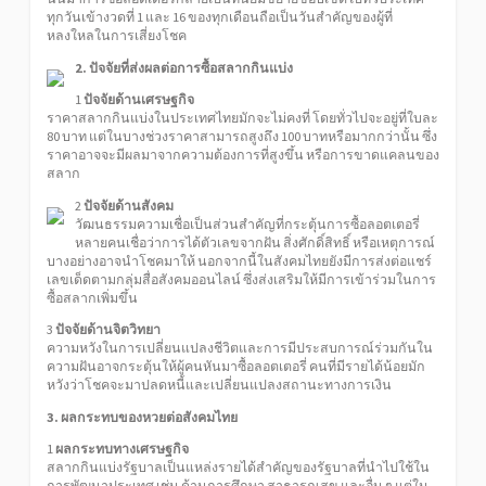
ทุกวันเข้างวดที่ 1 และ 16 ของทุกเดือนถือเป็นวันสำคัญของผู้ที่
หลงใหลในการเสี่ยงโชค
2. ปัจจัยที่ส่งผลต่อการซื้อสลากกินแบ่ง
1
ปัจจัยด้านเศรษฐกิจ
ราคาสลากกินแบ่งในประเทศไทยมักจะไม่คงที่ โดยทั่วไปจะอยู่ที่ใบละ
80 บาท แต่ในบางช่วงราคาสามารถสูงถึง 100 บาทหรือมากกว่านั้น ซึ่ง
ราคาอาจจะมีผลมาจากความต้องการที่สูงขึ้น หรือการขาดแคลนของ
สลาก
2
ปัจจัยด้านสังคม
วัฒนธรรมความเชื่อเป็นส่วนสำคัญที่กระตุ้นการซื้อลอตเตอรี่
หลายคนเชื่อว่าการได้ตัวเลขจากฝัน สิ่งศักดิ์สิทธิ์ หรือเหตุการณ์
บางอย่างอาจนำโชคมาให้ นอกจากนี้ในสังคมไทยยังมีการส่งต่อแชร์
เลขเด็ดตามกลุ่มสื่อสังคมออนไลน์ ซึ่งส่งเสริมให้มีการเข้าร่วมในการ
ซื้อสลากเพิ่มขึ้น
3
ปัจจัยด้านจิตวิทยา
ความหวังในการเปลี่ยนแปลงชีวิตและการมีประสบการณ์ร่วมกันใน
ความฝันอาจกระตุ้นให้ผู้คนหันมาซื้อลอตเตอรี่ คนที่มีรายได้น้อยมัก
หวังว่าโชคจะมาปลดหนี้และเปลี่ยนแปลงสถานะทางการเงิน
3. ผลกระทบของหวยต่อสังคมไทย
1
ผลกระทบทางเศรษฐกิจ
สลากกินแบ่งรัฐบาลเป็นแหล่งรายได้สำคัญของรัฐบาลที่นำไปใช้ใน
การพัฒนาประเทศ เช่น ด้านการศึกษา สาธารณสุข และอื่น ๆ แต่ใน