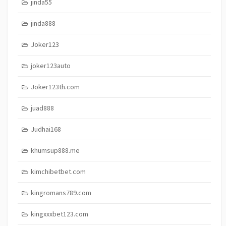
jinda55
jinda888
Joker123
joker123auto
Joker123th.com
juad888
Judhai168
khumsup888.me
kimchibetbet.com
kingromans789.com
kingxxxbet123.com