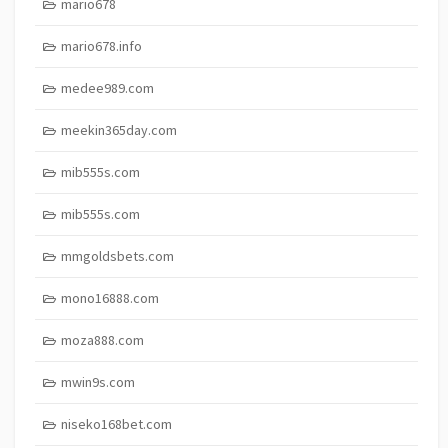
mario678
mario678.info
medee989.com
meekin365day.com
mib555s.com
mib555s.com
mmgoldsbets.com
mono16888.com
moza888.com
mwin9s.com
niseko168bet.com