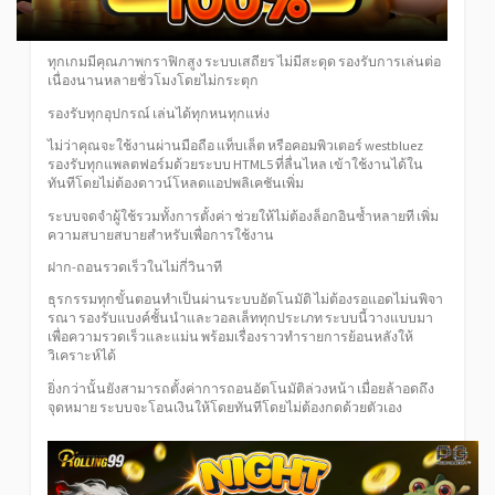
ทุกเกมมีคุณภาพกราฟิกสูง ระบบเสถียร ไม่มีสะดุด รองรับการเล่นต่อ
เนื่องนานหลายชั่วโมงโดยไม่กระตุก
รองรับทุกอุปกรณ์ เล่นได้ทุกหนทุกแห่ง
ไม่ว่าคุณจะใช้งานผ่านมือถือ แท็บเล็ต หรือคอมพิวเตอร์ westbluez
รองรับทุกแพลตฟอร์มด้วยระบบ HTML5 ที่ลื่นไหล เข้าใช้งานได้ใน
ทันทีโดยไม่ต้องดาวน์โหลดแอปพลิเคชันเพิ่ม
ระบบจดจำผู้ใช้รวมทั้งการตั้งค่า ช่วยให้ไม่ต้องล็อกอินซ้ำหลายที เพิ่ม
ความสบายสบายสำหรับเพื่อการใช้งาน
ฝาก-ถอนรวดเร็วในไม่กี่วินาที
ธุรกรรมทุกขั้นตอนทำเป็นผ่านระบบอัตโนมัติ ไม่ต้องรอแอดไม่นพิจา
รณา รองรับแบงค์ชั้นนำและวอลเล็ททุกประเภท ระบบนี้วางแบบมา
เพื่อความรวดเร็วและแม่น พร้อมเรื่องราวทำรายการย้อนหลังให้
วิเคราะห์ได้
ยิ่งกว่านั้นยังสามารถตั้งค่าการถอนอัตโนมัติล่วงหน้า เมื่อยล้าอดถึง
จุดหมาย ระบบจะโอนเงินให้โดยทันทีโดยไม่ต้องกดด้วยตัวเอง