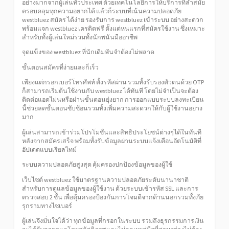
อย่างมากจากผู้เล่นทั่วประเทศ ด้วยเทคโนโลยีการให้บริการที่ล้ำสมัย
ครอบคลุมทุกความอยากได้ แล้วก็ระบบที่เน้นความปลอดภัย
westbluez สมัคร ได้ง่าย รองรับการ westbluez เข้าระบบ อย่างสะดวก
พร้อมแจก westbluez เครดิตฟรี ตั้งแต่หนแรกที่สมัครใช้งาน ซึ่งเหมาะ
สำหรับทั้งผู้เล่นใหม่รวมทั้งนักพนันมืออาชีพ
จุดแข็งของ
westbluez
ที่นักเดิมพันจำต้องไม่พลาด
ขั้นตอนสมัครที่ง่ายและก็เร็ว
เพียงแต่กรอกเบอร์โทรศัพท์ ตั้งรหัสผ่าน รวมทั้งรับรองตัวตนด้วย OTP
ก็สามารถเริ่มต้นใช้งานกับ westbluez ได้ทันที โดยไม่จำเป็นจะต้อง
ติดต่อแอดไม่นหรือผ่านขั้นตอนยุ่งยาก การออกแบบระบบลงทะเบียน
นี้ช่วยลดขั้นตอนซับซ้อนรวมทั้งเพิ่มความสะดวกให้กับผู้ใช้งานอย่าง
มาก
ผู้เล่นสามารถเข้าร่วมโปรโมชั่นและสิทธิประโยชน์ต่างๆได้ในทันที
หลังจากสมัครเสร็จ พร้อมทั้งรับข้อมูลผ่านระบบแจ้งเตือนอัตโนมัติที่
อัปเดตแบบเรียลไทม์
ระบบความปลอดภัยสูงสุด คุ้มครองปกป้องข้อมูลของผู้ใช้
เว็บไซต์ westbluez ใช้มาตรฐานความปลอดภัยระดับนานาชาติ
สำหรับการดูแลข้อมูลของผู้ใช้งาน ด้วยระบบเข้ารหัส SSL และการ
ตรวจสอบ 2 ชั้น เพื่อคุ้มครองป้องกันการโจมตีจากด้านนอกรวมทั้งภัย
รุกรามทางไซเบอร์
ผู้เล่นจึงมั่นใจได้ว่า ทุกข้อมูลที่กรอกในระบบ รวมถึงธุรกรรมการเงิน