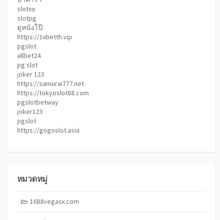
slotxo
slotpg
ดูหนังโป๊
https://1xbetth.vip
pgslot
allbet24
pg slot
joker 123
https://samurai777.net
https://tokyoslot88.com
pgslotbetway
joker123
pgslot
https://gogoslot.asia
หมวดหมู่
1688vegasx.com