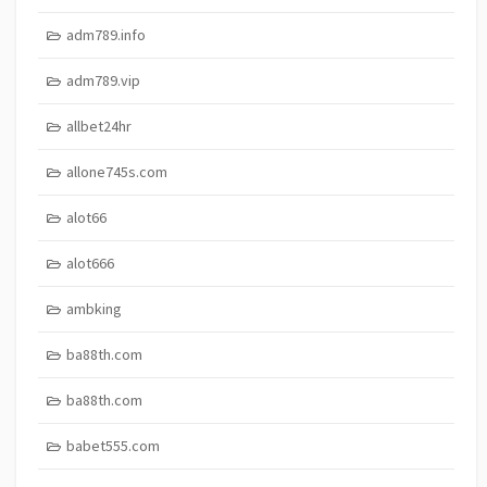
adm789.info
adm789.vip
allbet24hr
allone745s.com
alot66
alot666
ambking
ba88th.com
ba88th.com
babet555.com