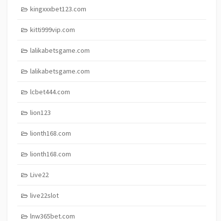
kingxxxbet123.com
kitti999vip.com
lalikabetsgame.com
lalikabetsgame.com
lcbet444.com
lion123
lionth168.com
lionth168.com
Live22
live22slot
lnw365bet.com