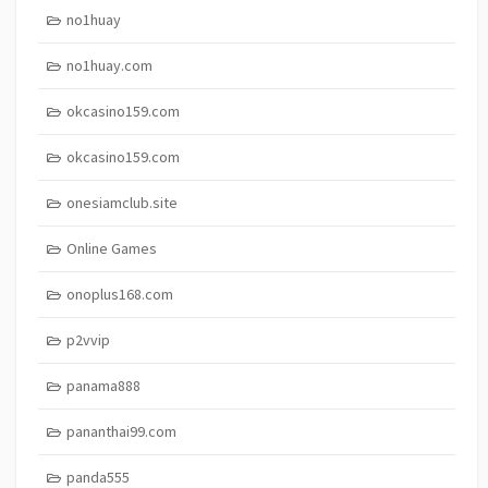
no1huay
no1huay.com
okcasino159.com
okcasino159.com
onesiamclub.site
Online Games
onoplus168.com
p2vvip
panama888
pananthai99.com
panda555