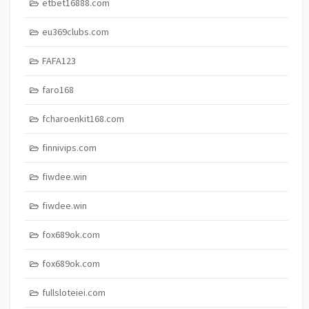
etbet16888.com
eu369clubs.com
FAFA123
faro168
fcharoenkit168.com
finnivips.com
fiwdee.win
fiwdee.win
fox689ok.com
fox689ok.com
fullsloteiei.com