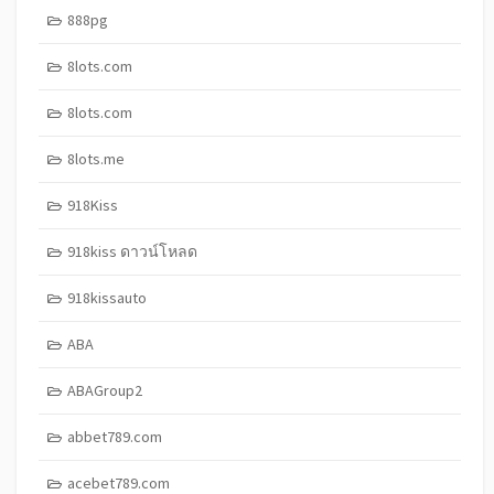
888pg
8lots.com
8lots.com
8lots.me
918Kiss
918kiss ดาวน์โหลด
918kissauto
ABA
ABAGroup2
abbet789.com
acebet789.com