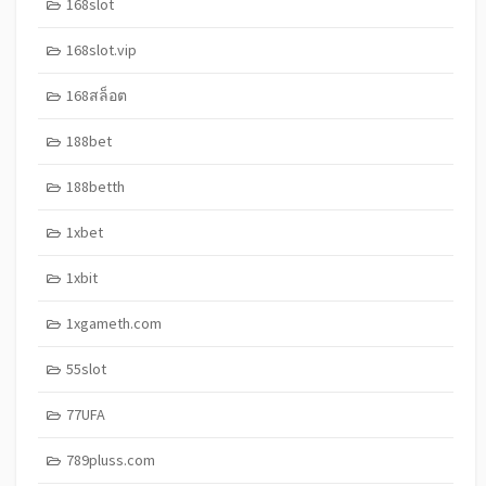
168slot
168slot.vip
168สล็อต
188bet
188betth
1xbet
1xbit
1xgameth.com
55slot
77UFA
789pluss.com