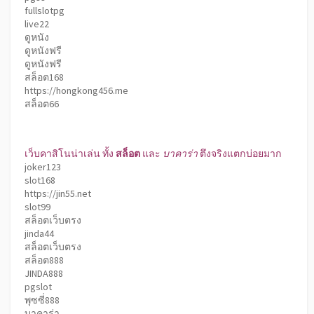
fullslotpg
live22
ดูหนัง
ดูหนังฟรี
ดูหนังฟรี
สล็อต168
https://hongkong456.me
สล็อต66
เว็บคาสิโนน่าเล่น ทั้ง
สล็อต
และ
บาคาร่า
ตึงจริงแตกบ่อยมาก
joker123
slot168
https://jin55.net
slot99
สล็อตเว็บตรง
jinda44
สล็อตเว็บตรง
สล็อต888
JINDA888
pgslot
พุซซี่888
บาคาร่า