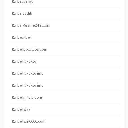
Baccarat
baj88thb
bar4game24hr.com
bestbet
betboxclubs.com
betflixtikto
betflixtikto.info
betflixtikto.info
betm4vip.com
betway
betwin6666.com