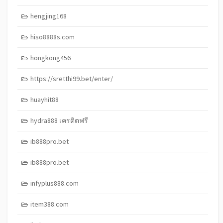
hengjing168
hiso8888s.com
hongkong456
https://sretthi99.bet/enter/
huayhit88
hydra888 เครดิตฟรี
ib888pro.bet
ib888pro.bet
infyplus888.com
item388.com