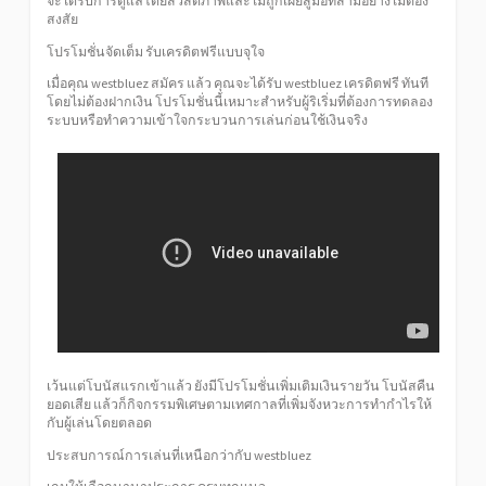
จะได้รับการดูแลโดยสวัสดิภาพและไม่ถูกเผยสู่มือที่สามอย่างไม่ต้อง
สงสัย
โปรโมชั่นจัดเต็ม รับเครดิตฟรีแบบจุใจ
เมื่อคุณ westbluez สมัคร แล้ว คุณจะได้รับ westbluez เครดิตฟรี ทันที
โดยไม่ต้องฝากเงิน โปรโมชั่นนี้เหมาะสำหรับผู้ริเริ่มที่ต้องการทดลอง
ระบบหรือทำความเข้าใจกระบวนการเล่นก่อนใช้เงินจริง
เว้นแต่โบนัสแรกเข้าแล้ว ยังมีโปรโมชั่นเพิ่มเติมเงินรายวัน โบนัสคืน
ยอดเสีย แล้วก็กิจกรรมพิเศษตามเทศกาลที่เพิ่มจังหวะการทำกำไรให้
กับผู้เล่นโดยตลอด
ประสบการณ์การเล่นที่เหนือกว่ากับ westbluez