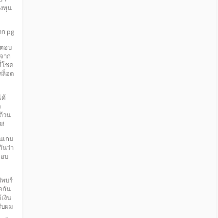
งทุน
าก pg
้ตอบ
์จาก
ี่โชค
สล็อต
ได้
อ
ถ้วน
ย!
็นเกม
กันว่า
กอบ
ีพบร์
อกัน
เงิน
รับผม