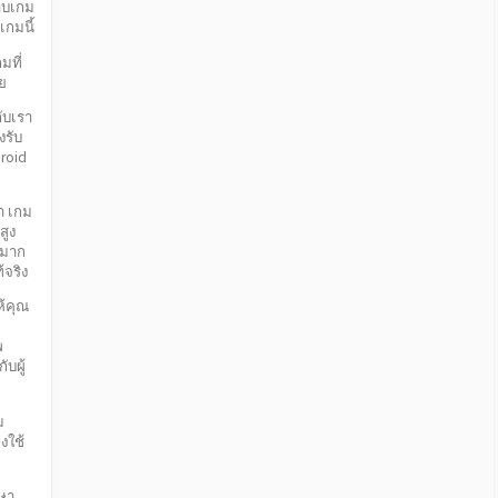
าบเกม
กมนี้
มที่
ย
ับเรา
งรับ
droid
่า เกม
สูง
ลมาก
้จริง
ห้คุณ
พ
บผู้
ม
งใช้
กษา