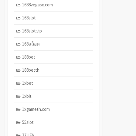
1688vegasx.com
168slot
168slot.vip
168สล็อต
188bet
188betth
1xbet
1xbit
1xgameth.com
55slot
77UFA