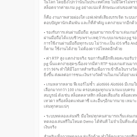
ในโลก โดยยิ่งไปกว่านั้นในประเทศไทย ไม่มีใครไม่ทร
สล็อตจากค่ายเกม pg อย่างแน่แท้ ลักษณะเด่นของค่ายเ
ก็คือ งานภาพสวยผ่องใส เอฟเฟกต์เสียงบรรเจิด ระบบเก
ตอบปัญหานักเดิมพัน และก็ที่สำคัญ แตกง่ายมากอีกด้ว
• รองรับการเล่นผ่านมือถือ: คุณสามารถเข้ามาเล่นเกมก
ผ่านมือถือได้แบบชิวๆเพราะเหตุว่าระบบเกมของ pg รอ
การใช้งานผ่านมือถือทุกระบบ ไม่ว่าจะเป็น iOS หรือ An
ก็ตาม ใช้งานได้ง่าย ไม่ต้องดาวน์โหลดอีกด้วย
• ค่า RTP สูง แตกง่ายจริง: ขอการันตีอีกทีเลยคะขอรับว
pg นั้นแตกง่ายสุดๆเนื่องจากมีค่า RTP ของเกมส่วนมาก
กว่า 96% ทำให้มีโอกาสสำหรับเพื่อการเข้าถึงเงินรางวั
ยิ่งขึ้น ส่งผลต่อการชนะเงินรางวัลด้านในเกมได้อย่างแท
• เกมหลากหลาย ฟีเจอร์ไม่ซ้ำ:
alot666
Alot666 มีเกมใ
เลือกมากกว่า 100 เกม ครอบคลุมทุกแนวเกมแบบครบ
สมบูรณ์ ดังเช่น สล็อตคลาสสิก สล็อตเสี่ยงภัย สล็อตเท
เทวดา หรือสล็อตแฟนตาซี และอื่นๆอีกมากมาย เหมาะกั
เล่นทุกคนแน่ๆ
• ระบบทดลองเล่นฟรี: มือใหม่ทุกคนสามารถเริ่มเล่นเก
ทดลองเล่นฟรีในโหมด Demo ได้ทันที ไม่จำเป็นที่จะต้อ
เงินจริง
สำหรับเพื่อการทดลองเล่นอีกด้วย ทำให้คุณสามารถศึ