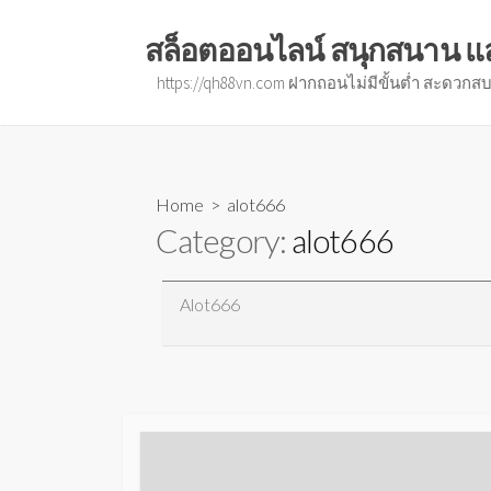
Skip
to
สล็อตออนไลน์ สนุกสนาน และ
content
https://qh88vn.com ฝากถอนไม่มีขั้นต่ำ สะดวกส
Home
> alot666
Category:
alot666
Alot666