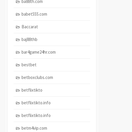
ba88th.com
babet555.com
Baccarat
baj88thb
bar4game24hr.com
bestbet
betboxclubs.com
betflixtikto
betflixtikto.info
betflixtikto.info
betm4vip.com