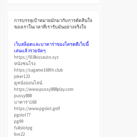
การบรรลุเป้าหมายมักมากับการตัดสินใจ
ของเราในเวลาที่เรารับมันอย่างจริงใจ
เว็บสล็อตและบาคาร่าของโครตดีเว็บนี้
เล่นแล้วรวยจัดๆ
https://918kissauto.xyz
หนังชนโรง
https://sagame168th.club
joker123
ดูหนังออนไลน์
https://www.pussy888play.com
pussy888
บาคาร่า168
https://www.pgslot.golf
pgslot77
pg99
fullslotpg
live22