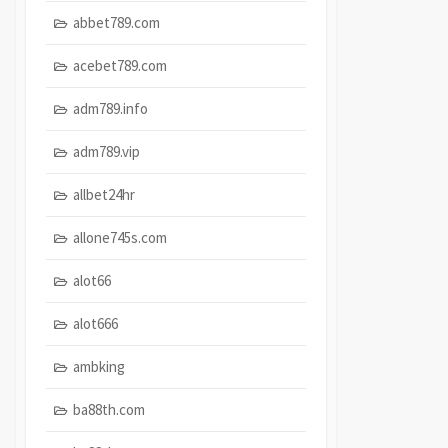
abbet789.com
acebet789.com
adm789.info
adm789.vip
allbet24hr
allone745s.com
alot66
alot666
ambking
ba88th.com