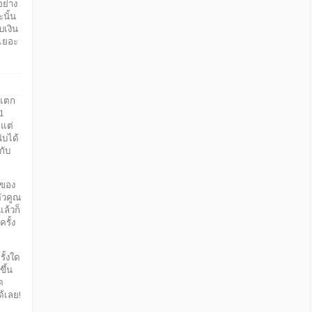
ย่าง
นั้น
บเงิน
นเยอะ
ตแตก
 1
 แต่
ับได้
กับ
จของ
ตัวคูณ
ล้วก็
รั้ง
ั้งใด
ึ้น
ด
้เลย!