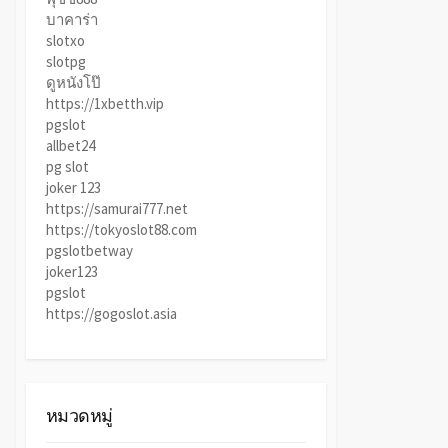
บาคาร่า
slotxo
slotpg
ดูหนังโป๊
https://1xbetth.vip
pgslot
allbet24
pg slot
joker 123
https://samurai777.net
https://tokyoslot88.com
pgslotbetway
joker123
pgslot
https://gogoslot.asia
หมวดหมู่