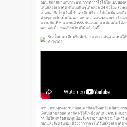
ถอน สนุกสนานกับกระบวนการทำกำไรได้ในแบบของค
เล่นสล็อตเครดิตฟรีแบบฟินๆได้ตลอด 24 ชั่วโมง ลงทะ
เป็นสมาชิกใหม่วันนี้ รับเครดิตฟรีจากโปรโมชั่นและกิ
ต่างๆแบบจัดเต็ม ไม่พลาดทุกความสนุกสนานร่าเริงแล
ความบันเทิงบน แพนด้า555 กันแน่นอน แม้คุณไม่ได้อ
พลาดล่ะก็ ลงทะเบียนใหม่ได้แล้ววันนี้!
รับสล็อตเครดิตฟรีหลักร้อย ควรจะเล่นเกมไหนให
กำไรได้?
มานะครับทุกคน! รับสล็อตเครดิตฟรีหลักร้อย ก็สามาร
เงินบนเกมสล็อตเครดิตฟรีได้เหมือนกันนะครับ ผมบอ
ว่า มือใหม่หรือสายทุนน้อยจึงควรอ่านบทความในพาร์ทน
ก่อนเลยจ๊ะครับผม เนื่องจากว่าการได้รับสล็อตเครดิตฟ