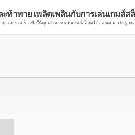
ท้าทาย เพลิดเพลินกับการเล่นเกมส์สล็อต
บาย และรวดเร็ว เพื่อให้คุณสามารถเล่นเกมส์สล็อตได้ตลอดเวลา tại game