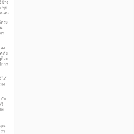
์ข้าง
 ทุก
น่นอน
ต์ตรง
ิน
มมา
ของ
อดภัย
ๆก็จะ
ีการ
 ได้
โมง
 กับ
รี
ลัก
 คุณ
เรา