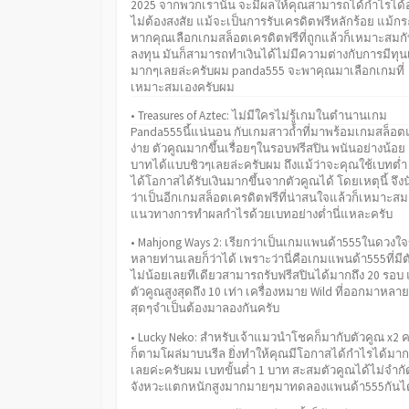
2025 จากพวกเรานั้น จะมีผลให้คุณสามารถได้กำไรได้อ
ไม่ต้องสงสัย แม้จะเป็นการรับเครดิตฟรีหลักร้อย แม้กระ
หากคุณเลือกเกมสล็อตเครดิตฟรีที่ถูกแล้วก็เหมาะสมกั
ลงทุน มันก็สามารถทำเงินได้ไม่มีความต่างกับการมีทุ
มากๆเลยล่ะครับผม panda555 จะพาคุณมาเลือกเกมที่
เหมาะสมเองครับผม
• Treasures of Aztec: ไม่มีใครไม่รู้เกมในตำนานเกม
Panda555
นี้แน่นอน กับเกมสาวถ้ำที่มาพร้อมเกมสล็อ
ง่าย ตัวคูณมากขึ้นเรื่อยๆในรอบฟรีสปิน พนันอย่างน้อย
บาทได้แบบชิวๆเลยล่ะครับผม ถึงแม้ว่าจะคุณใช้เบทต่ำ
ได้โอกาสได้รับเงินมากขึ้นจากตัวคูณได้ โดยเหตุนี้ จึงน
ว่าเป็นอีกเกมสล็อตเครดิตฟรีที่น่าสนใจแล้วก็เหมาะสม
แนวทางการทำผลกำไรด้วยเบทอย่างต่ำนี่แหละครับ
• Mahjong Ways 2: เรียกว่าเป็นเกมแพนด้า555ในดวงใ
หลายท่านเลยก็ว่าได้ เพราะว่านี่คือเกมแพนด้า555ที่มี
ไม่น้อยเลยทีเดียวสามารถรับฟรีสปินได้มากถึง 20 รอบ แ
ตัวคูณสูงสุดถึง 10 เท่า เครื่องหมาย Wild ที่ออกมาหลายค
สุดๆจำเป็นต้องมาลองกันครับ
• Lucky Neko: สำหรับเจ้าแมวนำโชคก็มากับตัวคูณ x2 คร
ก็ตามโผล่มาบนรีล ยิ่งทำให้คุณมีโอกาสได้กำไรได้มากข
เลยค่ะครับผม เบทขั้นต่ำ 1 บาท สะสมตัวคูณได้ไม่จำกั
จังหวะแตกหนักสูงมากมายๆมาทดลองแพนด้า555กันได