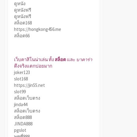
ดูหนัง
ดูหนังฟรี
ดูหนังฟรี
สล็อต168
https://hongkong456.me
สล็อต66
เว็บคาสิโนน่าเล่น ทั้ง
สล็อต
และ
บาคาร่า
ตึงจริงแตกบ่อยมาก
joker123
slot168
https://jin55.net
slot99
สล็อตเว็บตรง
jinda44
สล็อตเว็บตรง
สล็อต888
JINDA888
pgslot
พุซซี่888