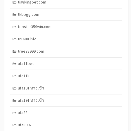
tia8kingbet.com
tkbpgg.com
topstar359win.com
tr1688.info
tree78999.com
ufa11bet
ufa11k
ufa191 ทางเข้า
ufa191 ทางเข้า
ufa88
ufa8997