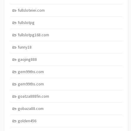
fullsloteiei.com
fullslotpg
fullslotpg168.com
funny18
gaojing888
gem99ths.com
gem99ths.com
goatza888fin.com
gobaza88.com
golden456