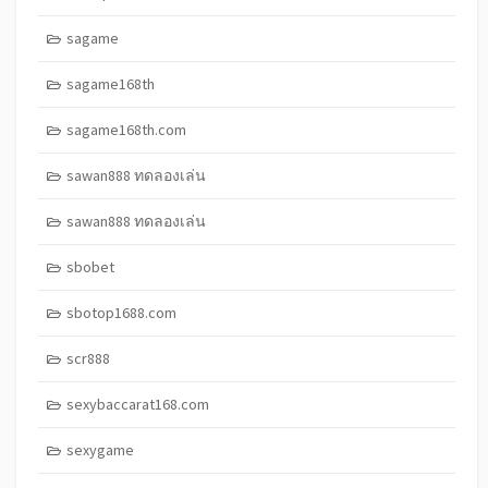
sagame
sagame168th
sagame168th.com
sawan888 ทดลองเล่น
sawan888 ทดลองเล่น
sbobet
sbotop1688.com
scr888
sexybaccarat168.com
sexygame