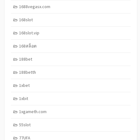
1688vegasx.com
168slot
168slot.vip
168สล็อต
188bet
188betth
1xbet
1xbit
1xgameth.com
55slot
77UFA