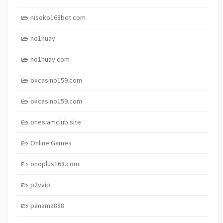
niseko168bet.com
no1huay
no1huay.com
okcasino159.com
okcasino159.com
onesiamclub.site
Online Games
onoplus168.com
p2vvip
panama888