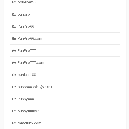
pokebet88
punpro
PunPro66
PunPro66.com
PunPro777
PunPro777.com
puntaek66
puss888 เข้าสู่ระบบ
Pussy888
pussy888win
ramclubx.com