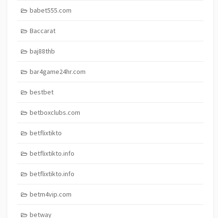
babet555.com
Baccarat
baj88thb
bar4game24hr.com
bestbet
betboxclubs.com
betflixtikto
betflixtikto.info
betflixtikto.info
betm4vip.com
betway