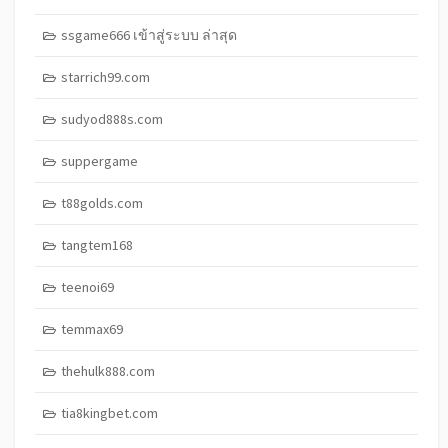
ssgame666 เข้าสู่ระบบ ล่าสุด
starrich99.com
sudyod888s.com
suppergame
t88golds.com
tangtem168
teenoi69
temmax69
thehulk888.com
tia8kingbet.com