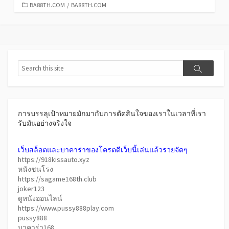
CATEGORIES
BA88TH.COM
/
BA88TH.COM
Search
Search
การบรรลุเป้าหมายมักมากับการตัดสินใจของเราในเวลาที่เรา
รับมันอย่างจริงใจ
เว็บสล็อตและบาคาร่าของโครตดีเว็บนี้เล่นแล้วรวยจัดๆ
https://918kissauto.xyz
หนังชนโรง
https://sagame168th.club
joker123
ดูหนังออนไลน์
https://www.pussy888play.com
pussy888
บาคาร่า168