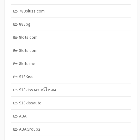
789pluss.com
888pg
8lots.com
8lots.com
8lots.me
918Kiss
918kiss ดาวน์โหลด
918kissauto
ABA
ABAGroup2