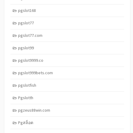
pgslot168
pgslot77
pgslot77.com
pgslot99
pgslot9999.co
pgslot999bets.com
pgslotfish
Pgslotth
pgzeus88win.com
Pgสล็อต