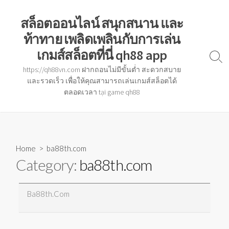
Skip
to
สล็อตออนไลน์ สนุกสนาน และ
content
ท้าทาย เพลิดเพลินกับการเล่น
เกมส์สล็อตที่นี่ qh88 app
Sear
https://qh88vn.com ฝากถอนไม่มีขั้นต่ำ สะดวกสบาย
Togg
และรวดเร็ว เพื่อให้คุณสามารถเล่นเกมส์สล็อตได้
ตลอดเวลา tại game qh88
Home
> ba88th.com
Category:
ba88th.com
Ba88th.com