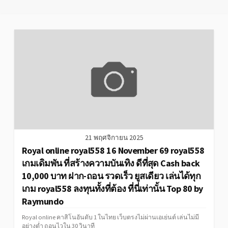
21 พฤศจิกายน 2025
Royal online royal558 16 November 69 royal558
เกมเดิมพัน ที่สร้างความบันเทิง ดีที่สุด Cash back
10,000 บาท ฝาก-ถอน รวดเร็ว ยูสเดียว เล่นได้ทุก
เกม royal558 ลงทุนทั้งที่ต้อง ที่นี่เท่านั้น Top 80 by
Raymundo
Royal online คาสิโนอันดับ 1 ในไทย เว็บตรงไม่ผ่านเอเย่นต์ เล่นไม่มี
อย่างต่ำ ถอนไวใน 30 วินาที