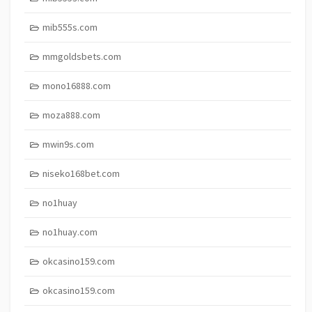
mib555s.com
mmgoldsbets.com
mono16888.com
moza888.com
mwin9s.com
niseko168bet.com
no1huay
no1huay.com
okcasino159.com
okcasino159.com