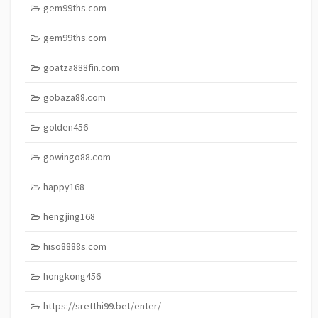
gem99ths.com
gem99ths.com
goatza888fin.com
gobaza88.com
golden456
gowingo88.com
happy168
hengjing168
hiso8888s.com
hongkong456
https://sretthi99.bet/enter/