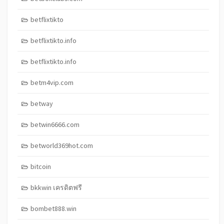
betflixtikto
betflixtikto.info
betflixtikto.info
betm4vip.com
betway
betwin6666.com
betworld369hot.com
bitcoin
bkkwin เครดิตฟรี
bombet888.win