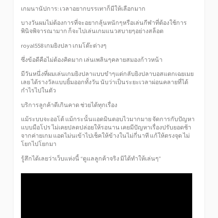
เกมนานัปการ: เวลาอยากบรรเทาก็มีให้เลือกมาก
บางวันผมไม่ต้องการที่จะอยากลุ้นหนักๆหรือเล่นกีฬาที่ต้องใช้การ
พินิจพิจารณามาก ก็จะไปเล่นเกมแนวสบายๆอย่างสล็อต
royal558 เกมยิงปลา เกมโต๊ะต่างๆ
ซึ่งข้อดีคือไม่ต้องคิดมาก เล่นเพลินๆคลายสมองก้าวหน้า
มีวันหนึ่งที่ผมเล่นเกมยิงปลาแบบขำๆแต่กลับยิงปลาบอสแตกเฉยเมย
เลย ได้รางวัลแบบยิ้มออกทั้งวัน นับว่าเป็นระยะเวลาผ่อนคลายที่ได้
กำไรไปในตัว
บริการลูกค้าดีเกินคาด ช่วยได้ทุกเรื่อง
แม้ระบบจะออโต้ แม้กระนั้นแอดมินตอบไวมากมาย จัดการกับปัญหา
แบบมือโปร ไม่เคยปลดปล่อยให้รอนาน เคยมีปัญหาเรื่องปรับยอดช้า
จากค่ายเกม แอดไม่นเข้าไปเช็คให้ข้างในไม่กี่นาที แก้ให้ตรงจุด ไม่
โยกไปโยกมา
รู้สึกได้เลยว่าเว็บแห่งนี้ “ดูแลลูกค้าจริง มิได้ทำให้เล่นๆ”