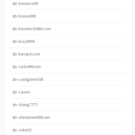
bonanza99
bonus888
boonlert1688.com
brazil999
bwvip4.com
carlo999.net
cashgame168
Casino
chang7777
chinatown888.win
coke55