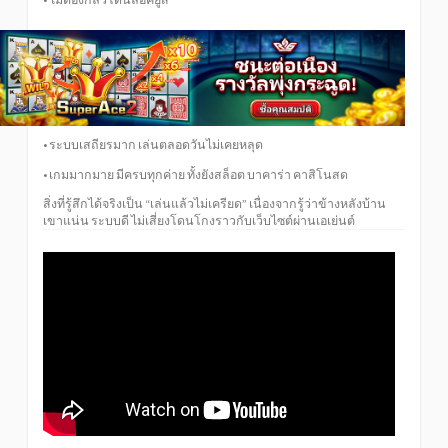
• ระบบเสถียรมาก เล่นตลอดวันไม่เคยหลุด
• เกมมากมาย มีครบทุกค่าย ทั้งยังสล็อต บาคาร่า คาสิโนสด
สิ่งที่รู้สึกได้จริงเป็น “เล่นแล้วไม่เครียด” เนื่องจากรู้ว่าข้างหลังบ้าน
เขาแน่น ระบบดี ไม่เสี่ยงโดนโกงราวกับเว็บไซต์ผ่านเอเย่นต์