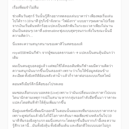
เรื่องที่ผมจำไม่ลืม
ช่วงคืนวันศุกร์ วันนั้นรู้สึกอยากทดลองเล่นบาคาร่า เพียงพอเริ่มเล่น
ไปได้ราว 10 นาที จู่ๆก็เข้าจังหวะ “ไพ่มังกร” แบบยาวๆผมตามไปเรื่อย
จากเงินเริ่มต้นหลักร้อย แปลงเป็นหลักพันในระยะเวลาเพียงไม่นาน
มันเป็นตอนๆเวลาที่ adrenaline พุ่งแบบสุดๆจนกระทั่งในขณะนั้นมี
ความคิดว่า…
นี่แหละความสนุกสนานของคาสิโนสดของแท้
royal558 พนันกีฬา: จากผู้ชมบอลธรรมดา → แปลงเป็นคนลุ้นมันกว่า
เดิม
ผมเป็นคนดูบอลอยู่แล้ว แต่พอใช้ได้ลองเดิมพันกีฬา ผมมีความคิดว่า
ความสนุกมันมากขึ้นเป็นสองเท่า เพราะว่าเว็บให้ข้อมูลค่อนข้าง
ละเอียด ทั้งยังสถิติย้อนหลัง ค่าน้ำ แล้วก็ราคาต่อรองแบบเรียลไทม์
ตอนพรีเมียร์ลีกนี่คือของโปรดเลย
ผมชอบเลือกแบบ บอลสด (Live) เพราะว่ามันเปลี่ยนแปลงราคาไปแบบ
ไดนามิกตามเหตุการณ์ในสนาม หากกลุ่มรองกำลังฮึดขึ้นมา ราคาจะ
แปลงโดยทันที ทำให้ลุ้นเพิ่มมากขึ้น
มีอยู่แมตช์หนึ่งที่ผมนึกออกดี ในตอนนั้นผมแทงทีมรองแบบราคากลาง
เพราะดูฟอร์มแล้วยังไงก็มีโอกาสกลับมา พอเพียงช่วงหลังเริ่มไป 10
นาที ทีมรองยิงลูกแรก ผมนี่แทบกระโดดลุกขึ้นยืนจากเก้าอี้เลย ความ
รู้สึกเวลานี้…มันทั้งยังลุ้น ทั้งยังตื่นเต้น และดีอกดีใจแบบบอกไม่ถูก