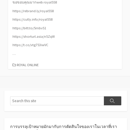
ขอขอบคุณมากweb
royal558
https://rebrand.ly/royal558
https://cutly.info/royal558
https://bitt.to/5mbv51
https://shorturl.asia/n5ZqW
https://t.co/vtg753iwVC
…
CATEGORIES
ROYAL ONLINE
Search
Search
การบรรลุเป้าหมายมักมากับการตัดสินใจของเราในเวลาที่เรา