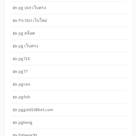
pg slot เว็บตรง
PG Slot เว็บใหม่
pg สล็อต
pg เว็บตรง
pg718
pg77
pgceo
pgfish
pggold168bet.com
pgheng
Pgheng99