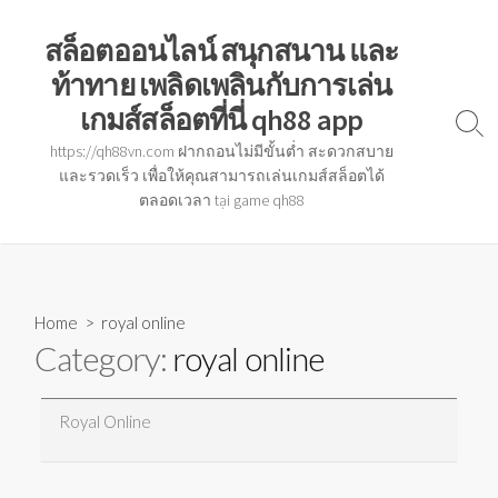
Skip
to
สล็อตออนไลน์ สนุกสนาน และ
content
ท้าทาย เพลิดเพลินกับการเล่น
เกมส์สล็อตที่นี่ qh88 app
Sear
https://qh88vn.com ฝากถอนไม่มีขั้นต่ำ สะดวกสบาย
Togg
และรวดเร็ว เพื่อให้คุณสามารถเล่นเกมส์สล็อตได้
ตลอดเวลา tại game qh88
Home
> royal online
Category:
royal online
Royal Online