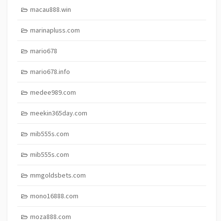
macau888.win
marinapluss.com
mario678
mario678.info
medee989.com
meekin365day.com
mib555s.com
mib555s.com
mmgoldsbets.com
mono16888.com
moza888.com