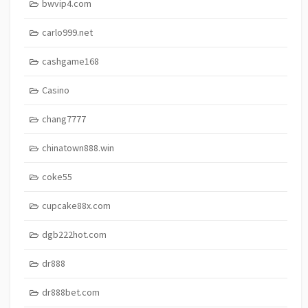
bwvip4.com
carlo999.net
cashgame168
Casino
chang7777
chinatown888.win
coke55
cupcake88x.com
dgb222hot.com
dr888
dr888bet.com