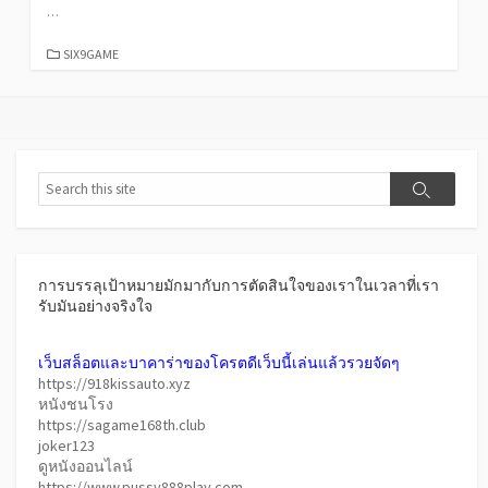
…
CATEGORIES
SIX9GAME
Search
Search
การบรรลุเป้าหมายมักมากับการตัดสินใจของเราในเวลาที่เรา
รับมันอย่างจริงใจ
เว็บสล็อตและบาคาร่าของโครตดีเว็บนี้เล่นแล้วรวยจัดๆ
https://918kissauto.xyz
หนังชนโรง
https://sagame168th.club
joker123
ดูหนังออนไลน์
https://www.pussy888play.com