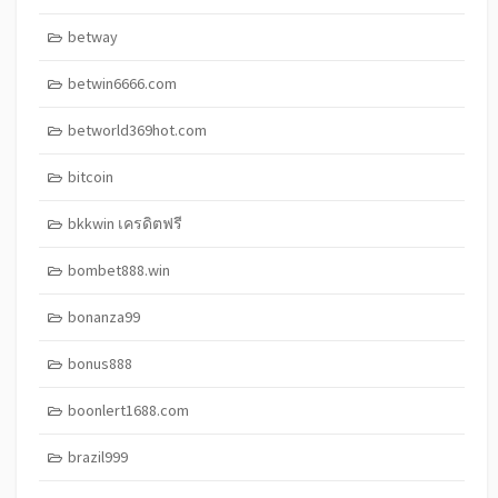
betway
betwin6666.com
betworld369hot.com
bitcoin
bkkwin เครดิตฟรี
bombet888.win
bonanza99
bonus888
boonlert1688.com
brazil999