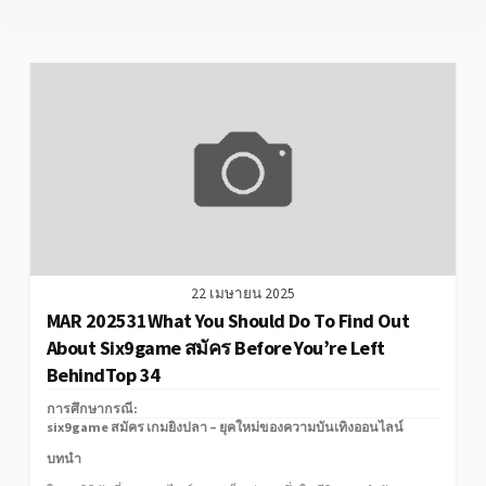
22 เมษายน 2025
MAR 202531What You Should Do To Find Out
About Six9game สมัคร Before You’re Left
BehindTop 34
การศึกษากรณี:
six9game สมัคร
เกมยิงปลา – ยุคใหม่ของความบันเทิงออนไลน์
บทนำ