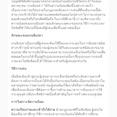
ในยุคดิจิทัลที่เกมออนไลน์กลายเป็นส่วนหนึ่งในชีวิตประจำวันของ
หลายๆ คน “เกมยิงปลา” ได้รับความนิยมเพิ่มขึ้นอย่างรวดเร็ว
เนื่องจากความเรียบง่ายในกฎเกณฑ์และการเล่นที่ตื่นเต้น เกมนี้ยัง
สามารถเข้าถึงได้ง่ายผ่านแพลตฟอร์มออนไลน์ต่างๆ ไม่ว่าจะเล่นผ่าน
คอมพิวเตอร์หรือโทรศัพท์มือถือ ในกรณีศึกษานี้ เราจะพิจารณาถึง
ความนิยมของเกมยิงปลา คุณลักษณะเฉพาะของเกม วิธีการเล่น และ
ปัจจัยที่ทำให้เกมนี้ยังคงมีผู้เล่นเพิ่มขึ้นอย่างต่อเนื่อง
ลักษณะของเกมยิงปลา
เกมยิงปลาเป็นเกมที่ผู้เล่นจะต้องใช้ปืนและกระสุนในการยิงปลาชนิด
ต่างๆ ที่ว่ายน้ำผ่านหน้าจอ ผู้เล่นจะได้รับคะแนนตามชนิดและขนาด
ของปลาที่สามารถยิงได้ คะแนนสามารถแปลงเป็นเงินหรือใช้งานเพื่อ
ต่อยอดในเกมได้ ขึ้นอยู่กับรูปแบบของเกมนั้นๆ ซึ่งรูปแบบการเล่นที่
ง่ายและไม่ซับซ้อนนี้ ทำให้เหมาะสำหรับผู้เล่นทุกช่วงวัย
วิธีการเล่น
เมื่อล็อกอินเข้าสู่เกม ผู้เล่นสามารถเลือกห้องหรือระดับความยากที่
ต้องการ หลังจากนั้นจะได้รับปืนกับกระสุนเริ่มต้น เมื่อเกมเริ่ม ปลาใน
มหาสมุทรจะว่ายผ่านหน้าจอ ผู้เล่นต้องใช้เมาส์หรือการสัมผัสหน้าจอ
เพื่อเล็งและยิงปลาที่ต้องการ ซึ่งการคำนวณเวลาการยิงและการใช้
กระสุนอย่างมีประสิทธิภาพเป็นสิ่งสำคัญในการสร้างคะแนนสูงสุด
การวิเคราะห์ความนิยม
ความเรียบง่ายและเข้าถึงได้ง่าย
: ด้วยกฎเกณฑ์ที่ไม่ซับซ้อน ผู้เล่นไม่
ต้องเสียเวลาศึกษาวิธีการและสามารถเริ่มเล่นได้ทันที การที่เกม