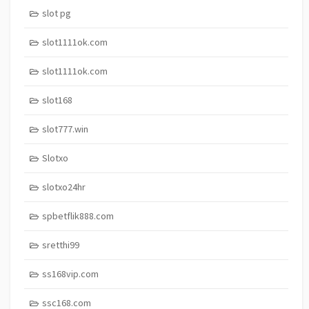
slot pg
slot1111ok.com
slot1111ok.com
slot168
slot777.win
Slotxo
slotxo24hr
spbetflik888.com
sretthi99
ss168vip.com
ssc168.com