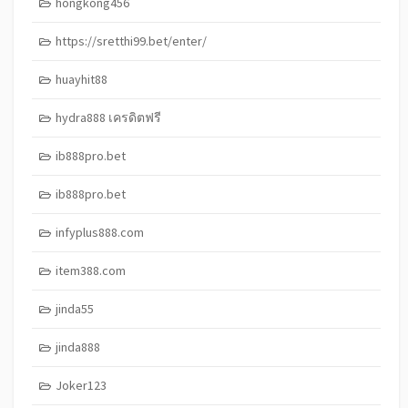
hongkong456
https://sretthi99.bet/enter/
huayhit88
hydra888 เครดิตฟรี
ib888pro.bet
ib888pro.bet
infyplus888.com
item388.com
jinda55
jinda888
Joker123