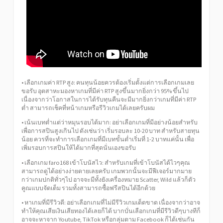
• เลือกเกมค่า RTP สูง: คนทุนน้อยควรต้องเริ่มตั้งแต่การเลือกเกมเลย
ขอรับ อุตสาหะมองหาเกมที่มีค่า RTP สูงขึ้นมากยิ่งกว่า 95% ขึ้นไป
เนื่องจากว่าโอกาสในการได้รับทุนคืนจะมีมากยิ่งกว่าเกมที่มีค่า RTP
ต่ำ สามารถเช็คที่หน้าเกมหรือรีวิวเกมได้เลยครับผม
• เน้นเบทต่ำแต่ว่าหมุนรอบได้มาก: อย่าเลือกเกมที่มีอย่างน้อยสำหรับ
เพื่อการสปินสูงเกินไป ดังเช่นว่า เริ่มรอบละ 10-20 บาท สำหรับสายทุน
น้อย ควรที่จะทำการเลือกเกมที่มีเบทขั้นต่ำเริ่มที่ 1-2 บาทแค่นั้น เพื่อ
เพิ่มรอบการสปินให้ได้มากที่สุดนั่นเองขอรับ
• เลือกเกม faro168 เข้าโบนัสไว: สำหรับเกมที่เข้าโบนัสได้ไวๆคุณ
สามารถดูได้อย่างง่ายดายเลยครับ เกมพวกนั้นจะมีฟีเจอร์มากมาย
กว่าเกมปกติทั่วๆไป อาจจะมีทั้งยังเครื่องหมาย Scatter, Wild แล้วก็ตัว
คูณแบบจัดเต็ม รวมทั้งสามารถซื้อฟรีสปินได้อีกด้วย
• หาเกมที่มีรีวิวดี: อย่าเลือกเกมที่ไม่มีรีวิวเกมเด็ดขาด เนื่องจากว่าอาจ
ทำให้คุณเสียเงินเสียทองได้เลยก็ได้ บากบั่นเลือกเกมที่มีรีวิวดีๆบางทีก็
อาจจะหาจาก Youtube, TikTok หรือกลุ่มตาม Facebook ก็ได้เช่นกัน