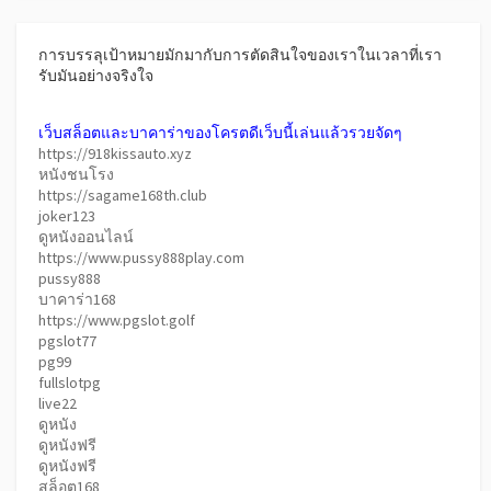
การบรรลุเป้าหมายมักมากับการตัดสินใจของเราในเวลาที่เรา
รับมันอย่างจริงใจ
เว็บสล็อตและบาคาร่าของโครตดีเว็บนี้เล่นแล้วรวยจัดๆ
https://918kissauto.xyz
หนังชนโรง
https://sagame168th.club
joker123
ดูหนังออนไลน์
https://www.pussy888play.com
pussy888
บาคาร่า168
https://www.pgslot.golf
pgslot77
pg99
fullslotpg
live22
ดูหนัง
ดูหนังฟรี
ดูหนังฟรี
สล็อต168