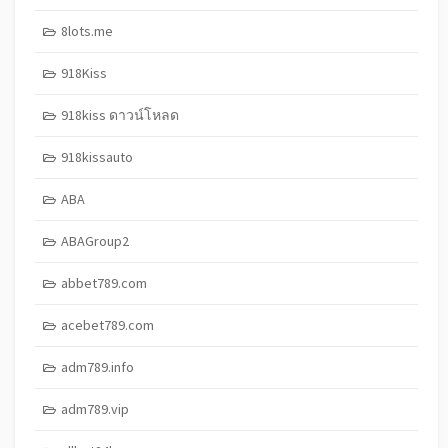
8lots.me
918Kiss
918kiss ดาวน์โหลด
918kissauto
ABA
ABAGroup2
abbet789.com
acebet789.com
adm789.info
adm789.vip