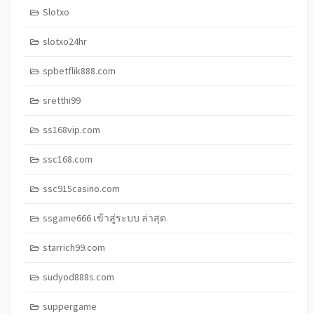
Slotxo
slotxo24hr
spbetflik888.com
sretthi99
ss168vip.com
ssc168.com
ssc915casino.com
ssgame666 เข้าสู่ระบบ ล่าสุด
starrich99.com
sudyod888s.com
suppergame