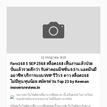
22 กรกฎาคม 2025
Faro168 5 SEP 2568 สล็อต168 เห็นงานแล้วป่วย
ปั่นแล้วรวยดีกว่า รับค่าคอมมิชชั่น 0.5% แอดมินมื
ออาชีพ บริการแบบ VVIP รีวิว 5 ดาว สล็อต168
ไม่มีทุน ทุนน้อย สมัครด่วน Top 23 by Keenan
moversreview.in
faro168
เว็บไซต์ตรงที่มาแรงที่สุดเวลานี้ สล็อต168 โอกาสใหม่
ของนักพนัน ฝากถอนง่าย ไม่มีอันตราย 100%
สล็อตเว็บไซต์ตรงที่มาแรงที่สุดตอนนี้
faro168
เว็บไซต์ตรงไม่ผ่าน