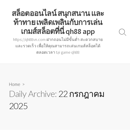
Skip
to
สล็อตออนไลน์ สนุกสนาน และ
content
ท้าทาย เพลิดเพลินกับการเล่น
เกมส์สล็อตที่นี่ qh88 app
Sear
https://qh88vn.com ฝากถอนไม่มีขั้นต่ำ สะดวกสบาย
Togg
และรวดเร็ว เพื่อให้คุณสามารถเล่นเกมส์สล็อตได้
ตลอดเวลา tại game qh88
Home
>
Daily Archive:
22 กรกฎาคม
2025