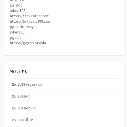
pg slot
joker 123
https://samurai777.net
https://tokyoslot88.com
pgslotbetway
joker123
pgslot
https://gogoslot.asia
หมวดหมู่
1688vegasx.com
168slot
168slot.vip
168สล็อต