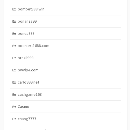
bombet888.win
bonanza99
bonus888
boonlert1688.com
brazil999
bwvip4.com
carlo999.net
cashgame168
Casino
chang7777