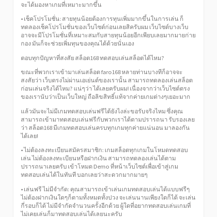
จะได้มองหาเกมที่เหมาะมากขึ้น
• เช็คโปรโมชั่น: สายทุนน้อยต้องการทุนเพิ่มมากขึ้นในการเล่น ก็
ทดลองเช็คโปรโมชั่นของเว็บไซต์ก่อนเลยสิครับผม เว็บไซต์บางเว็บ
อาจจะมีโปรโมชั่นที่เหมาะสมกับสายทุนน้อยอีกเพียบเลยมากมายก่าย
กอง มันก็จะช่วยเพิ่มทุนของคุณได้ด้วยนั่นเอง
ตอบทุกปัญหาที่สงสัย สล็อต168 ทดสอบเล่นสล็อตได้ไหม?
ขณะที่พวกเราเข้ามาเล่นสล็อต faro168 หลายท่านบางทีก็อาจจะ
สงสัยว่า เว็บตรงไม่ผ่านเอเย่นต์ของเรานั้น สามารถทดลองเล่นสล็อต
ก่อนเล่นจริงได้ไหม? แน่ๆว่า ได้เลยครับผม! เนื่องจากว่าเว็บไซต์ตรง
ของเรานับว่าเป็นเว็บใหญ่ ถือลิขสิทธิ์แท้จากค่ายเกมต่างๆเยอะมาก
แล้วมันจะไม่มีเกมทดสอบเล่นฟรีได้ยังไงล่ะขอรับจริงไหม ซึ่งคุณ
สามารถเข้ามาทดสอบเล่นฟรีกับพวกเราได้ตามปรารถนา รับรองเลย
ว่า สล็อต168 มีเกมทดสอบเล่นครบทุกเกมทุกค่ายแน่นอน มาลองกัน
ได้เลย!
• ไม่ต้องลงทะเบียนสมัครสมาชิก: เกมสล็อตทุกเกมในโหมดทดสอบ
เล่น ไม่ต้องลงทะเบียนหรือฝากเงิน สามารถทดลองเล่นได้ตาม
ปรารถนาเลยครับ เข้าโหมด Demo ที่หน้าเว็บไซต์เพื่อเข้าสู่เกม
ทดสอบเล่นได้ในทันที บอกเลยว่าสะดวกมากมายๆ
• เล่นฟรี ไม่มีจำกัด: คุณสามารถเข้าเล่นเกมทดสอบเล่นได้แบบฟรีๆ
ไม่ต้องฝากเงินใดๆก็ตามทั้งหมดทั้งปวง จะเล่นนานเพียงใดก็ได้ จะเล่น
กี่รอบก็ได้ ไม่มีจำกัดจำนวนครั้งอีกด้วย ผู้ใดที่อยากทดสอบเล่นเกมที่
ไม่เคยเล่นก็มาทดสอบเล่นได้เลยนะครับ