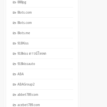
888pg
8lots.com
8lots.com
8lots.me
918Kiss
918kiss ดาวน์โหลด
918kissauto
ABA
ABAGroup2
abbet789.com
acebet789.com