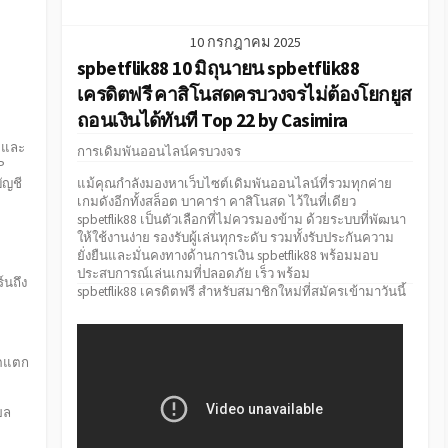
10 กรกฎาคม 2025
spbetflik88 10 มิถุนายน spbetflik88
เครดิตฟรี คาสิโนสดครบวงจรไม่ต้องโยกยูส
ถอนเงินได้ทันที Top 22 by Casimira
ี่และ
การเดิมพันออนไลน์ครบวงจร
P
แม้คุณกำลังมองหาเว็บไซต์เดิมพันออนไลน์ที่รวมทุกค่าย
ัญชี
เกมดังอีกทั้งสล็อต บาคาร่า คาสิโนสด ไว้ในที่เดียว
spbetflik88 เป็นตัวเลือกที่ไม่ควรมองข้าม ด้วยระบบที่พัฒนา
ให้ใช้งานง่าย รองรับผู้เล่นทุกระดับ รวมทั้งรับประกันความ
ยั่งยืนและมั่นคงทางด้านการเงิน spbetflik88 พร้อมมอบ
ี
ประสบการณ์เล่นเกมที่ปลอดภัย เร็ว พร้อม
์นถึง
spbetflik88
เครดิตฟรี สำหรับสมาชิกใหม่ที่สมัครเข้ามาวันนี้
อตแตก
ยล