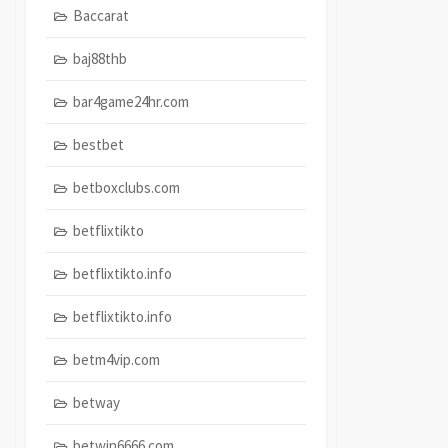
Baccarat
baj88thb
bar4game24hr.com
bestbet
betboxclubs.com
betflixtikto
betflixtikto.info
betflixtikto.info
betm4vip.com
betway
betwin6666.com