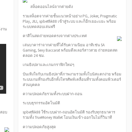
สล็อตออนไลน์จากค่ายดัง
รวมสล็อตจากค่ายชั้นแนวหน้าอย่าง PG, Joker, Pragmatic
Play, JILI,
spbetflik88 เข้าสู่ระบบ
และก็อีกเยอะแยะ พร้อม
ระบบทดสอบเล่นฟรี
้งาน
คาสิโนสดถ่ายทอดตรงจากต่างประเทศ
เล่นบาคาร่าจากค่ายที่ได้รับความนิยม อาทิเช่น SA
Gaming, Sexy Baccarat พร้อมดีลเลอร์สาวสวย ถ่ายทอดสด
ตลอด 24 ชม.
เกมยิงปลาและเกมกราฟิกใหม่ๆ
บันเทิงใจกับเกมยิงปลาที่ภาพงามรวมทั้งโบนัสแตกง่าย พร้อม
ระบบเกมที่รองรับอีกทั้งโทรศัพท์เคลื่อนที่รวมทั้งคอมพิวเตอร์
ส่วนบุคคล
ความปลอดภัยรวมทั้งระบบฝาก-ถอน
ระบบธุรกรรมอัตโนมัติ
จสอบ
spbetflik88 ใช้ระบบฝาก-ถอนอัตโนมัติ รองรับทุกธนาคาร
รวมทั้ง TrueMoney Wallet โอนเงินเข้า-ออกในไม่กี่วินาที
ความปลอดภัยสูงสุด