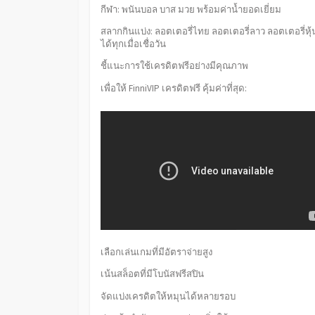
กีฬา: พนันบอล บาส มวย พร้อมค่าน้ำยอดเยี่ยม
สลากกินแบ่ง: ลอตเตอรี่ไทย ลอตเตอรี่ลาว ลอตเตอรี่หุ้น
ได้ทุกเมื่อเชื่อวัน
ชี้แนะการใช้เครดิตฟรีอย่างมีคุณภาพ
เพื่อให้ FinniVIP เครดิตฟรี คุ้มค่าที่สุด:
เลือกเล่นเกมที่มีอัตราจ่ายสูง
เน้นสล็อตที่มีโบนัสฟรีสปิน
จัดแบ่งเครดิตให้หมุนได้หลายรอบ