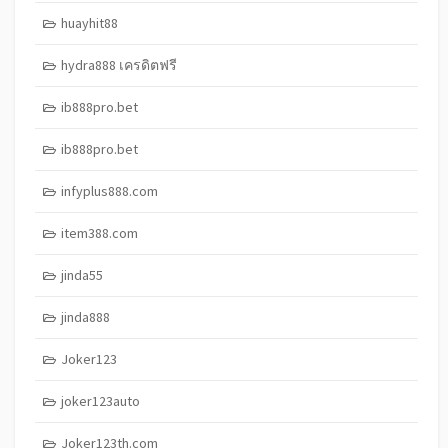
huayhit88
hydra888 เครดิตฟรี
ib888pro.bet
ib888pro.bet
infyplus888.com
item388.com
jinda55
jinda888
Joker123
joker123auto
Joker123th.com