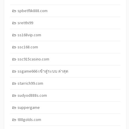
spbetflik888.com
sretthi99
ss168vip.com
ssc168.com
ssc915casino.com
ssgame666 เข้าสู่ระบบ ล่าสุด
starrich99.com
sudyod888s.com
suppergame
t88golds.com