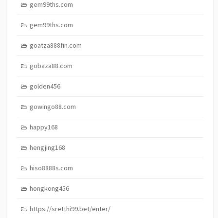
gem99ths.com
gem99ths.com
goatza888fin.com
gobaza88.com
golden456
gowingo88.com
happy168
hengjing168
hiso8888s.com
hongkong456
https://sretthi99.bet/enter/