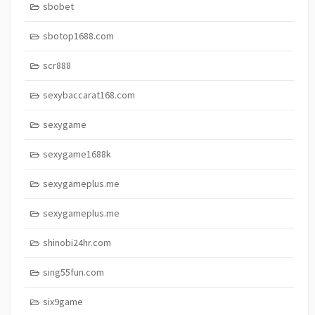
sbobet
sbotop1688.com
scr888
sexybaccarat168.com
sexygame
sexygame1688k
sexygameplus.me
sexygameplus.me
shinobi24hr.com
sing55fun.com
six9game