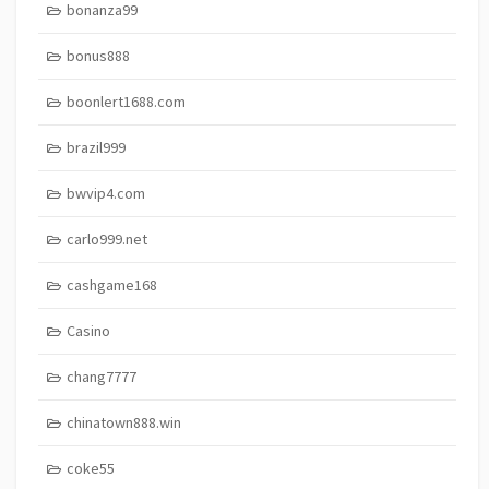
bonanza99
bonus888
boonlert1688.com
brazil999
bwvip4.com
carlo999.net
cashgame168
Casino
chang7777
chinatown888.win
coke55