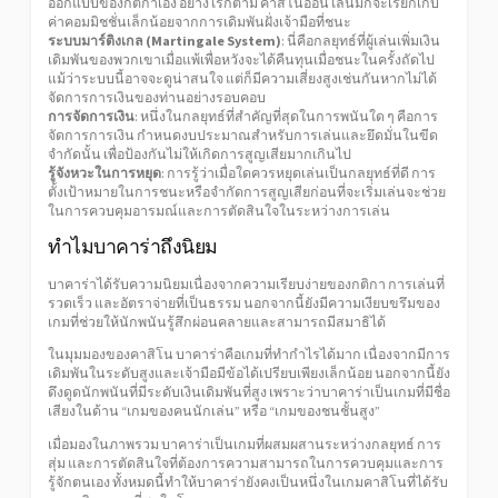
ออกแบบของกติกาเอง อย่างไรก็ตาม คาสิโนออนไลน์มักจะเรียกเก็บ
ค่าคอมมิชชั่นเล็กน้อยจากการเดิมพันฝั่งเจ้ามือที่ชนะ
ระบบมาร์ติงเกล (Martingale System)
: นี่คือกลยุทธ์ที่ผู้เล่นเพิ่มเงิน
เดิมพันของพวกเขาเมื่อแพ้เพื่อหวังจะได้คืนทุนเมื่อชนะในครั้งถัดไป
แม้ว่าระบบนี้อาจจะดูน่าสนใจ แต่ก็มีความเสี่ยงสูงเช่นกันหากไม่ได้
จัดการการเงินของท่านอย่างรอบคอบ
การจัดการเงิน
: หนึ่งในกลยุทธ์ที่สำคัญที่สุดในการพนันใด ๆ คือการ
จัดการการเงิน กำหนดงบประมาณสำหรับการเล่นและยึดมั่นในขีด
จำกัดนั้น เพื่อป้องกันไม่ให้เกิดการสูญเสียมากเกินไป
รู้จังหวะในการหยุด
: การรู้ว่าเมื่อใดควรหยุดเล่นเป็นกลยุทธ์ที่ดี การ
ตั้งเป้าหมายในการชนะหรือจำกัดการสูญเสียก่อนที่จะเริ่มเล่นจะช่วย
ในการควบคุมอารมณ์และการตัดสินใจในระหว่างการเล่น
ทำไมบาคาร่าถึงนิยม
บาคาร่าได้รับความนิยมเนื่องจากความเรียบง่ายของกติกา การเล่นที่
รวดเร็ว และอัตราจ่ายที่เป็นธรรม นอกจากนี้ยังมีความเงียบขรึมของ
เกมที่ช่วยให้นักพนันรู้สึกผ่อนคลายและสามารถมีสมาธิได้
ในมุมมองของคาสิโน บาคาร่าคือเกมที่ทำกำไรได้มาก เนื่องจากมีการ
เดิมพันในระดับสูงและเจ้ามือมีข้อได้เปรียบเพียงเล็กน้อย นอกจากนี้ยัง
ดึงดูดนักพนันที่มีระดับเงินเดิมพันที่สูง เพราะว่าบาคาร่าเป็นเกมที่มีชื่อ
เสียงในด้าน “เกมของคนนักเล่น” หรือ “เกมของชนชั้นสูง”
เมื่อมองในภาพรวม บาคาร่าเป็นเกมที่ผสมผสานระหว่างกลยุทธ์ การ
สุ่ม และการตัดสินใจที่ต้องการความสามารถในการควบคุมและการ
รู้จักตนเอง ทั้งหมดนี้ทำให้บาคาร่ายังคงเป็นหนึ่งในเกมคาสิโนที่ได้รับ