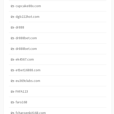
cupcake88x.com
dgb222hot.com
dr888
dr888bet.com
dr888bet.com
ek4567.com
etbet16888.com
eu369clubs.com
FAFA123
faro168
fcharoenkit168.com