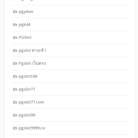
pgjoker
pgk44
PGSlot
pgslot ทางเข้า
Pgslot เว็บตรง
pgslot168
pgslot77
pgslot77.com
pgslot99
pgslot9999.co