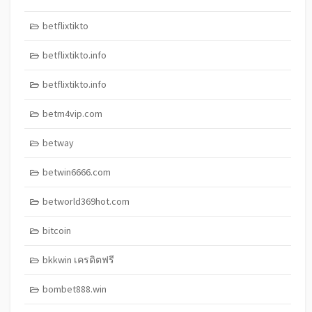
betflixtikto
betflixtikto.info
betflixtikto.info
betm4vip.com
betway
betwin6666.com
betworld369hot.com
bitcoin
bkkwin เครดิตฟรี
bombet888.win