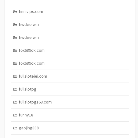
finnivips.com
fiwdee.win
fiwdee.win
fox689ok.com
fox689ok.com
fullsloteiei.com
fullslotpg
fullslotpg168.com
funny18
gaojing888