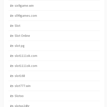
six9game.win
sl99games.com
Slot
Slot Online
slot pg
slot1111ok.com
slot1111ok.com
slot168
slot777.win
Slotxo
slotxo24hr