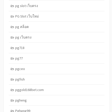
pg slot เว็บตรง
PG Slot เว็บใหม่
pg สล็อต
pg เว็บตรง
pg718
pg77
pgceo
pgfish
pggold168bet.com
pgheng
Pgheng99