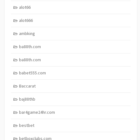
alot66
alot666
ambking
ba88th.com
ba88th.com
babet555.com
Baccarat
baj88thb
bar4game24hr.com
bestbet
betboxclubs.com