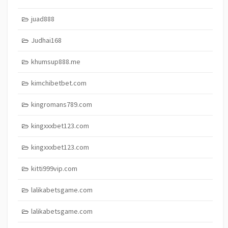
juad888
Judhai168
khumsup888.me
kimchibetbet.com
kingromans789.com
kingxxxbet123.com
kingxxxbet123.com
kitti999vip.com
lalikabetsgame.com
lalikabetsgame.com