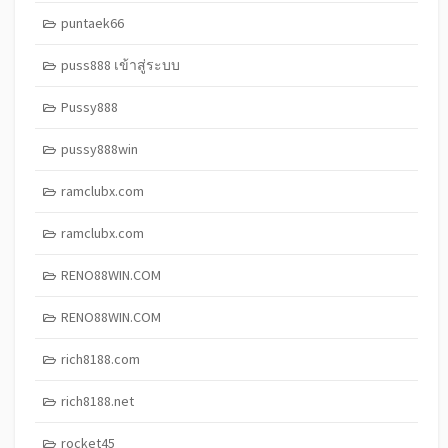
puntaek66
puss888 เข้าสู่ระบบ
Pussy888
pussy888win
ramclubx.com
ramclubx.com
RENO88WIN.COM
RENO88WIN.COM
rich8188.com
rich8188.net
rocket45