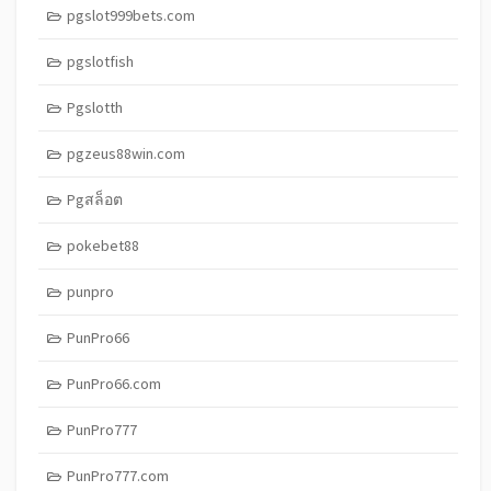
pgslot999bets.com
pgslotfish
Pgslotth
pgzeus88win.com
Pgสล็อต
pokebet88
punpro
PunPro66
PunPro66.com
PunPro777
PunPro777.com