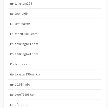
tangtem168
teenoi69
temmax69
thehulk888.com
tia8kingbet.com
tia8kingbet.com
tkbpgg.com
topstar359win.com
tr1688.info
tree78999.com
ufa11bet