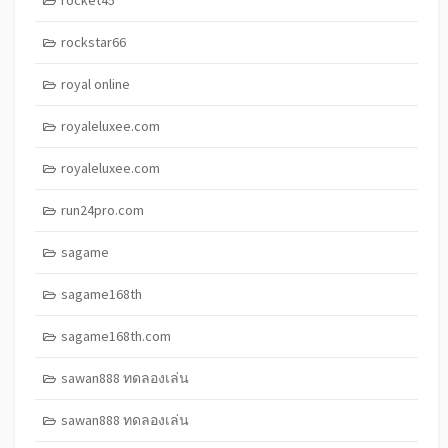
rocket45
rockstar66
royal online
royaleluxee.com
royaleluxee.com
run24pro.com
sagame
sagame168th
sagame168th.com
sawan888 ทดลองเล่น
sawan888 ทดลองเล่น