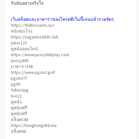
รับมันอย่างจริงใจ
เว็บสล็อตและบาคาร่าของโครตดีเว็บนี้เล่นแล้วรวยจัดๆ
https://918kissauto.xyz
หนังชนโรง
https://sagame168th.club
joker123
ดูหนังออนไลน์
https://www.pussy888play.com
pussy888
บาคาร่า168
https://www.pgslot.golf
pgslot77
pg99
fullslotpg
live22
ดูหนัง
ดูหนังฟรี
ดูหนังฟรี
สล็อต168
https://hongkong456.me
สล็อต66