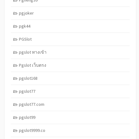
Pgheng99
pgjoker
pgk44
PGSlot
pgslot ทางเข้า
Pgslot เว็บตรง
pgslot168
pgslot77
pgslot77.com
pgslot99
pgslot9999.co