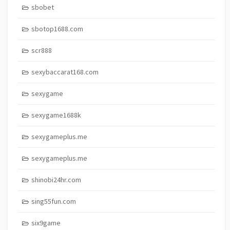
sbobet
sbotop1688.com
scr888
sexybaccarat168.com
sexygame
sexygame1688k
sexygameplus.me
sexygameplus.me
shinobi24hr.com
sing55fun.com
six9game