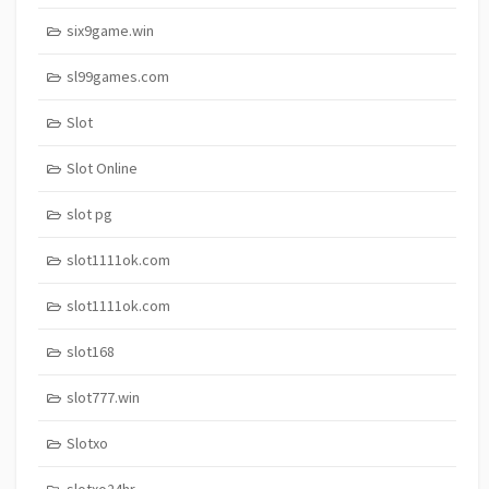
six9game.win
sl99games.com
Slot
Slot Online
slot pg
slot1111ok.com
slot1111ok.com
slot168
slot777.win
Slotxo