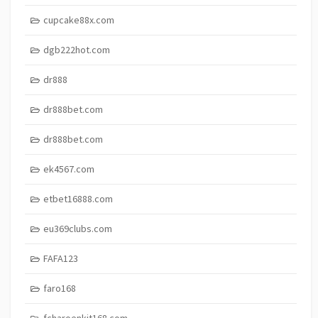
cupcake88x.com
dgb222hot.com
dr888
dr888bet.com
dr888bet.com
ek4567.com
etbet16888.com
eu369clubs.com
FAFA123
faro168