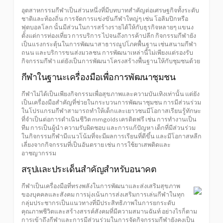
อุตสาหกรรมกีฬาเป็นส่วนหนึ่งที่มีบทบาทสำคัญต่อเศรษฐกิจทั้งระดับ
ชาติและท้องถิ่น การจัดการแข่งขันกีฬาใหญ่ๆ เช่น โอลิมปิกหรือ
ฟุตบอลโลก นั้นมีส่วนในการสร้างรายได้ให้กับธุรกิจหลายๆ แขนง
ตั้งแต่การท่องเที่ยว การบริการ ไปจนถึงการค้าปลีก กิจกรรมกีฬายัง
เป็นแรงกระตุ้นในการพัฒนาสาธารณูปโภคพื้นฐาน เช่นสนามกีฬา
ถนน และบริการขนส่งมวลชน การพัฒนาเหล่านี้ไม่เพียงแต่รองรับ
กิจกรรมกีฬา แต่ยังเป็นการพัฒนาโครงสร้างพื้นฐานให้กับชุมชนด้วย
กีฬาในฐานะเครื่องมือเพื่อการพัฒนาชุมชน
กีฬาไม่ได้เป็นเพียงกิจกรรมเพื่อสุขภาพและความบันเทิงเท่านั้น แต่ยัง
เป็นเครื่องมือสำคัญที่ช่วยในกระบวนการพัฒนาชุมชน การมีส่วนร่วม
ในโปรแกรมกีฬาสามารถทำให้เด็กและเยาวชนมีโอกาสเรียนรู้ทักษะ
ที่จำเป็นต่อการดำเนินชีวิต
mmgolds เครดิตฟรี
เช่น การทำงานเป็น
ทีม การเป็นผู้นำ ความรับผิดชอบ และการแก้ปัญหา เด็กที่มีส่วนร่วม
ในกิจกรรมกีฬามีแนวโน้มที่จะมีผลการเรียนที่ดีขึ้น และมีโอกาสหลีก
เลี่ยงจากกิจกรรมที่เป็นอันตราย เช่น การใช้ยาเสพติดและ
อาชญากรรม
สรุปและประเด็นสำคัญสำหรับอนาคต
กีฬาเป็นเครื่องมือที่ทรงพลังในการพัฒนาและส่งเสริมสุขภาพ
ของบุคคลและสังคม การมุ่งเน้นการส่งเสริมการเล่นกีฬาในทุก
กลุ่มประชากรเป็นแนวทางที่มีประสิทธิภาพในการยกระดับ
คุณภาพชีวิตและสร้างสรรค์สังคมที่มีความสมานฉันท์ อย่างไรก็ตาม
การเข้าถึงกีฬาและการมีส่วนร่วมในการจัดกิจกรรมกีฬายังคงเป็น