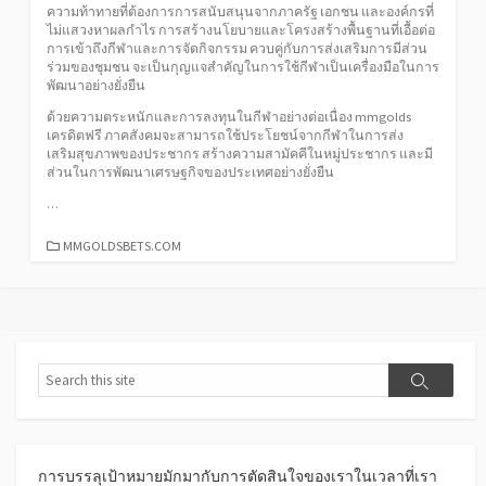
ความท้าทายที่ต้องการการสนับสนุนจากภาครัฐ เอกชน และองค์กรที่
ไม่แสวงหาผลกำไร การสร้างนโยบายและโครงสร้างพื้นฐานที่เอื้อต่อ
การเข้าถึงกีฬาและการจัดกิจกรรม ควบคู่กับการส่งเสริมการมีส่วน
ร่วมของชุมชน จะเป็นกุญแจสำคัญในการใช้กีฬาเป็นเครื่องมือในการ
พัฒนาอย่างยั่งยืน
ด้วยความตระหนักและการลงทุนในกีฬาอย่างต่อเนื่อง
mmgolds
เครดิตฟรี
ภาคสังคมจะสามารถใช้ประโยชน์จากกีฬาในการส่ง
เสริมสุขภาพของประชากร สร้างความสามัคคีในหมู่ประชากร และมี
ส่วนในการพัฒนาเศรษฐกิจของประเทศอย่างยั่งยืน
…
CATEGORIES
MMGOLDSBETS.COM
Search
Search
การบรรลุเป้าหมายมักมากับการตัดสินใจของเราในเวลาที่เรา