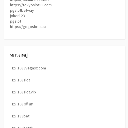
https://tokyoslot88.com
pgslotbetway
joker123
pgslot
https://gogoslot.asia
หมวดหมู่
1688vegasx.com
168slot
168slot.vip
168สล็อต
188bet