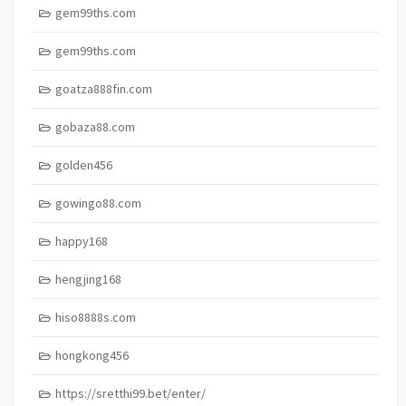
gem99ths.com
gem99ths.com
goatza888fin.com
gobaza88.com
golden456
gowingo88.com
happy168
hengjing168
hiso8888s.com
hongkong456
https://sretthi99.bet/enter/