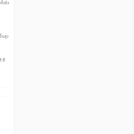
ั้งยัง
้นสูง
 ที่