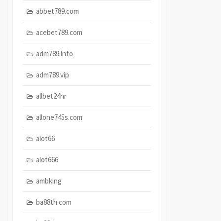
abbet789.com
acebet789.com
adm789.info
adm789.vip
allbet24hr
allone745s.com
alot66
alot666
ambking
ba88th.com