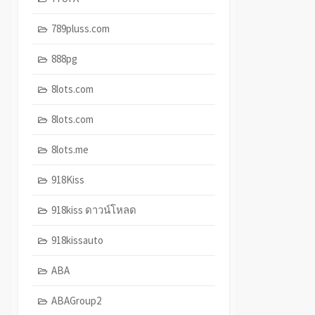
789pluss.com
888pg
8lots.com
8lots.com
8lots.me
918Kiss
918kiss ดาวน์โหลด
918kissauto
ABA
ABAGroup2