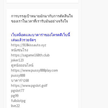
การบรรลุเป้าหมายมักมากับการตัดสินใจ
ของเราในเวลาที่เรารับมันอย่างจริงใจ
เว็บสล็อตและบาคาร่าของโครตดีเว็บนี้
เล่นแล้วรวยจัดๆ
https://918kissauto.xyz
หนังชนโรง
https://sagame168th.club
joker123
ดูหนังออนไลน์
https://www.pussy888play.com
pussy888
บาคาร่า168
https://www.pgslot.golf
pgslot77
pg99
fullslotpg
live22