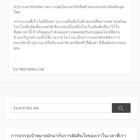
สรุป:
tree789 สมัคร
เพราะเหตุใด tree789 คือคำตอบของนักเดิมพันยุค
ใหม่
จากระบบที่เร็ว ไม่มีอันตราย รวมทั้งเต็มไปด้วยเกมที่หลากหลาย พร้อม
โปรโมชั่นจัดเต็ม tree789 จึงแปลงเป็นหนึ่งในเว็บเดิมพันที่น่าไว้ใจ
ที่สุดเวลานี้ ถ้าเกิดคุณกำลังมองหาแพลตฟอร์มเกมออนไลน์ที่ครบ
ถ้วนบริบูรณ์รวมทั้งใช้งานง่าย ไม่ว่าจะเป็นการ
tree789 สมัคร
การ
tree789 เข้าสู่ระบบ หรือรับ tree789 เครดิตฟรี ที่คุ้มค่า นี่คือช่องทางของ
คุณ
…
CATEGORIES
TREE78999.COM
Search
Search
การบรรลุเป้าหมายมักมากับการตัดสินใจของเราในเวลาที่เรา