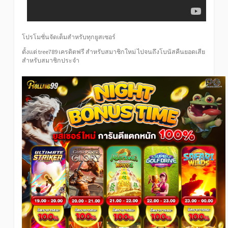
โปรโมชั่นจัดเต็มสำหรับทุกยูสเซอร์
ตั้งแต่ tree789 เครดิตฟรี สำหรับสมาชิกใหม่ ไปจนถึงโบนัสคืนยอดเสีย
สำหรับสมาชิกประจำ