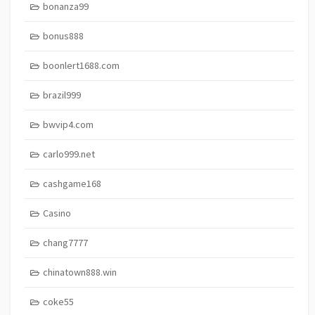
bonanza99
bonus888
boonlert1688.com
brazil999
bwvip4.com
carlo999.net
cashgame168
Casino
chang7777
chinatown888.win
coke55