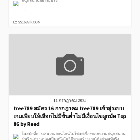
สนุกสนานอย่างมั่นใจ
…
CATEGORIES
SS168VIP.COM
11 กรกฎาคม 2025
tree789 สมัคร 16 กรกฎาคม tree789 เข้าสู่ระบบ
เกมเพียบให้เลือกไม่มีขั้นต่ำไม่มีเงื่อนไขผูกมัด Top
86 by Reed
ในสมัยที่การเล่นเกมออนไลน์ไม่ใช่แค่เรื่องของความสนุกสนาน
ร่าเริงแต่ว่าแปลงเป็นหนึ่งในวิถีทางสร้างรายได้อย่างแท้จริง