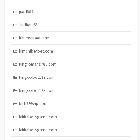
juad888
Judhai168
khumsup888.me
kimchibetbet.com
kingromans789.com
kingxxxbet123.com
kingxxxbet123.com
kitti999vip.com
lalikabetsgame.com
lalikabetsgame.com