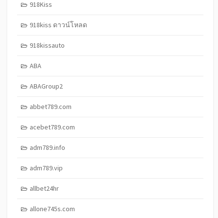
918Kiss
918kiss ดาวน์โหลด
918kissauto
ABA
ABAGroup2
abbet789.com
acebet789.com
adm789.info
adm789.vip
allbet24hr
allone745s.com