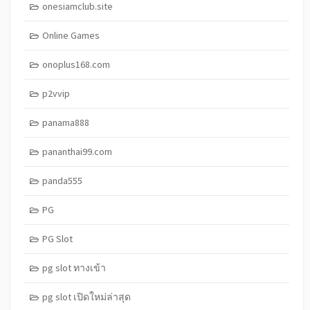
onesiamclub.site
Online Games
onoplus168.com
p2vvip
panama888
pananthai99.com
panda555
PG
PG Slot
pg slot ทางเข้า
pg slot เปิดใหม่ล่าสุด