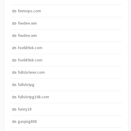
finnivips.com
fiwdee.win
fiwdee.win
fox689ok.com
fox689ok.com
fullsloteiei.com
fullslotpg
fullslotpg168.com
funny18
gaojing888