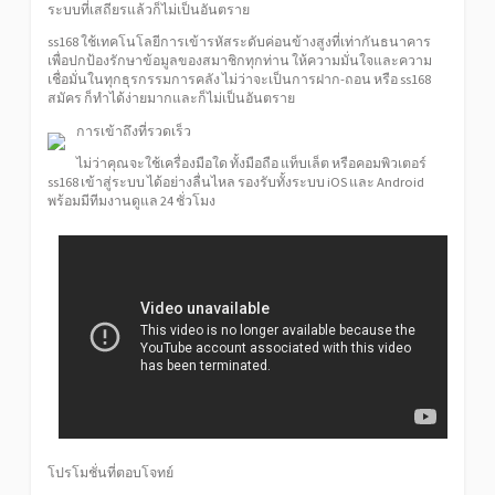
ระบบที่เสถียรแล้วก็ไม่เป็นอันตราย
ss168 ใช้เทคโนโลยีการเข้ารหัสระดับค่อนข้างสูงที่เท่ากันธนาคาร
เพื่อปกป้องรักษาข้อมูลของสมาชิกทุกท่าน ให้ความมั่นใจและความ
เชื่อมั่นในทุกธุรกรรมการคลัง ไม่ว่าจะเป็นการฝาก-ถอน หรือ ss168
สมัคร ก็ทำได้ง่ายมากและก็ไม่เป็นอันตราย
การเข้าถึงที่รวดเร็ว
ไม่ว่าคุณจะใช้เครื่องมือใด ทั้งมือถือ แท็บเล็ต หรือคอมพิวเตอร์
ss168 เข้าสู่ระบบ ได้อย่างลื่นไหล รองรับทั้งระบบ iOS และ Android
พร้อมมีทีมงานดูแล 24 ชั่วโมง
โปรโมชั่นที่ตอบโจทย์