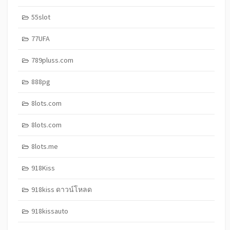
55slot
77UFA
789pluss.com
888pg
8lots.com
8lots.com
8lots.me
918Kiss
918kiss ดาวน์โหลด
918kissauto