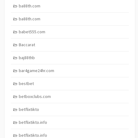
ba88th.com
ba88th.com
babet555.com
Baccarat
baj88thb
bar4game24hr.com
bestbet
betboxclubs.com
betflixtikto
betflixtikto.info
betflixtikto.info