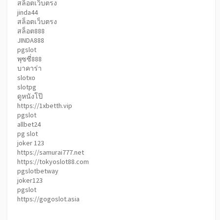
สล็อตเว็บตรง
jinda44
สล็อตเว็บตรง
สล็อต888
JINDA888
pgslot
พุซซี่888
บาคาร่า
slotxo
slotpg
ดูหนังโป๊
https://1xbetth.vip
pgslot
allbet24
pg slot
joker 123
https://samurai777.net
https://tokyoslot88.com
pgslotbetway
joker123
pgslot
https://gogoslot.asia