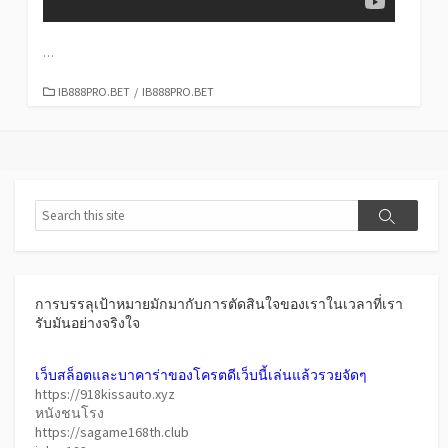
…
CATEGORIES
IB888PRO.BET
/
IB888PRO.BET
Search
Search
การบรรลุเป้าหมายมักมากับการตัดสินใจของเราในเวลาที่เรา
รับมันอย่างจริงใจ
เว็บสล็อตและบาคาร่าของโครตดีเว็บนี้เล่นแล้วรวยจัดๆ
https://918kissauto.xyz
หนังชนโรง
https://sagame168th.club