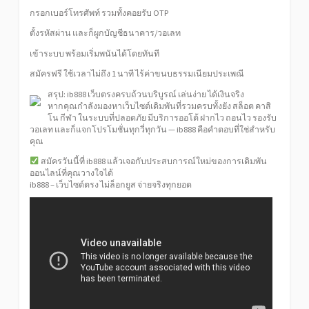
กรอกเบอร์โทรศัพท์ รวมทั้งคอยรับ OTP
ตั้งรหัสผ่าน และก็ผูกบัญชีธนาคาร/วอเลท
เข้าระบบ พร้อมเริ่มพนันได้โดยทันที
สมัครฟรี ใช้เวลาไม่ถึง 1 นาที ไร้ค่าขนบธรรมเนียมประเพณี
สรุป: ib888 เว็บตรงครบถ้วนบริบูรณ์ เล่นง่าย ได้เงินจริง
หากคุณกำลังมองหาเว็บไซต์เดิมพันที่รวมครบทั้งยัง สล็อต คาสิ
โน กีฬา ในระบบที่ปลอดภัย มีบริการออโต้ ฝากไว ถอนไว รองรับ
วอเลท และก็แจกโปรโมชั่นทุกวี่ทุกวัน — ib888 คือคำตอบที่ใช่สำหรับ
คุณ
สมัครวันนี้ที่ ib888 แล้วเจอกับประสบการณ์ใหม่ของการเดิมพัน
ออนไลน์ที่คุณวางใจได้
ib888 – เว็บไซต์ตรง ไม่ล็อกยูส จ่ายจริงทุกยอด