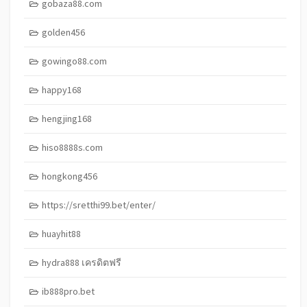
gobaza88.com
golden456
gowingo88.com
happy168
hengjing168
hiso8888s.com
hongkong456
https://sretthi99.bet/enter/
huayhit88
hydra888 เครดิตฟรี
ib888pro.bet