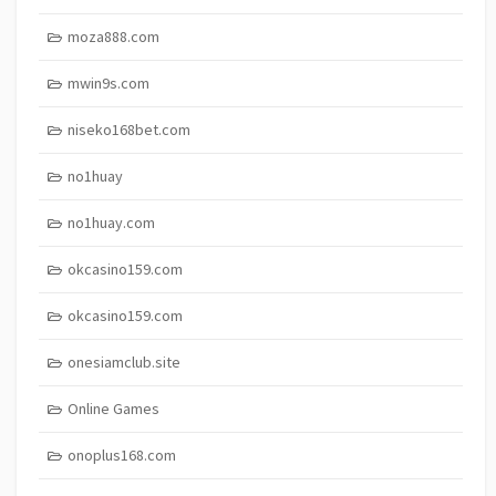
moza888.com
mwin9s.com
niseko168bet.com
no1huay
no1huay.com
okcasino159.com
okcasino159.com
onesiamclub.site
Online Games
onoplus168.com