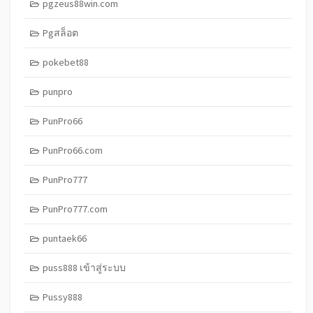
pgzeus88win.com
Pgสล็อต
pokebet88
punpro
PunPro66
PunPro66.com
PunPro777
PunPro777.com
puntaek66
puss888 เข้าสู่ระบบ
Pussy888