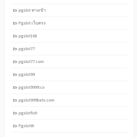
pgslot ทางเข้า
Pgslot เว็บตรง
pgslot168
pgslot77
pgslot77.com
pgslot99
pgslot9999.co
pgslot999bets.com
pgslotfish
Pgslotth