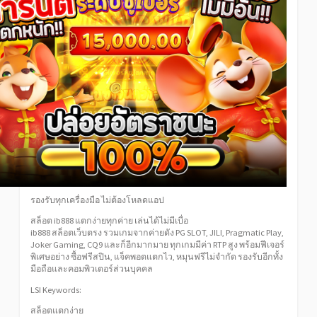
รองรับทุกเครื่องมือ ไม่ต้องโหลดแอป
สล็อต ib888 แตกง่ายทุกค่าย เล่นได้ไม่มีเบื่อ
ib888 สล็อตเว็บตรง รวมเกมจากค่ายดัง PG SLOT, JILI, Pragmatic Play,
Joker Gaming, CQ9 และก็อีกมากมาย ทุกเกมมีค่า RTP สูง พร้อมฟีเจอร์
พิเศษอย่าง ซื้อฟรีสปิน, แจ็คพอตแตกไว, หมุนฟรีไม่จำกัด รองรับอีกทั้ง
มือถือและคอมพิวเตอร์ส่วนบุคคล
LSI Keywords:
สล็อตแตกง่าย