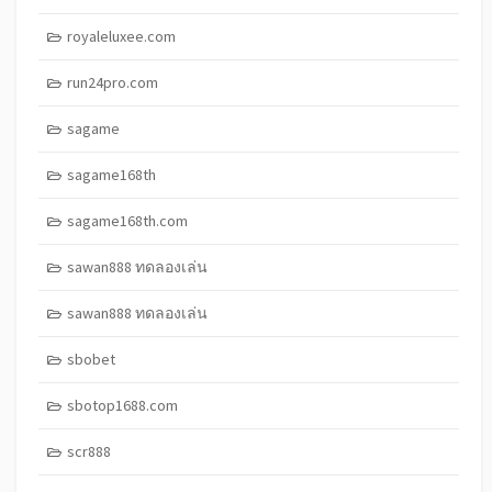
royaleluxee.com
run24pro.com
sagame
sagame168th
sagame168th.com
sawan888 ทดลองเล่น
sawan888 ทดลองเล่น
sbobet
sbotop1688.com
scr888