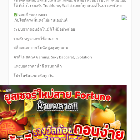
โทรศัพท์เคลื่อนที่ แท็บเล็ต แล้วก็คอมพิวเตอร์ พร้อมระบบ ฝาก-ถอนออ
โต้ ที่เร็วไว รองรับ TrueMoney Wallet และก็ทุกแบงค์ในประเทศไทย
จุดแข็งของ ib888
เว็บไซต์ตรง มั่นคง ไม่ผ่านเอเย่นต์
ระบบฝากถอนอัตโนมัติ ไม่มีอย่างน้อย
รองรับทรูวอเลท ใช้งานง่าย
สล็อตแตกง่าย โบนัสสูงสุดทุกเกม
คาสิโนสด SA Gaming, Sexy Baccarat, Evolution
แทงบอลราคาน้ำดี ครบทุกลีก
โปรโมชั่นแจกจริงทุกวัน