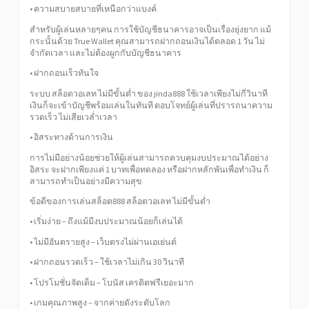
• ความสบายสบายที่เหนือกว่าแบงค์
สำหรับผู้เล่นหลายๆคน การใช้บัญชีธนาคารอาจเป็นเรื่องยุ่งยาก แม้
กระนั้นด้วย True Wallet คุณสามารถฝากถอนเงินได้ตลอด 1 วัน ไม่
จำกัดเวลา และไม่ต้องผูกกับบัญชีธนาคาร
• ฝากถอนเร็วทันใจ
ระบบ สล็อตวอเลท ไม่มีขั้นต่ำ ของ jinda888 ใช้เวลาเพียงไม่กี่วินาที
เงินก็จะเข้าบัญชีพร้อมเล่นในทันที ตอบโจทย์ผู้เล่นที่ปรารถนาความ
รวดเร็ว ไม่เสียเวล่ำเวลา
• อิสระทางด้านการเงิน
การไม่มีอย่างน้อยช่วยให้ผู้เล่นสามารถควบคุมงบประมาณได้อย่าง
อิสระ จะฝากเพียงแค่ 1 บาทเพื่อทดลอง หรือฝากหลักพันเพื่อทำเงิน ก็
สามารถทำเป็นอย่างมีความสุข
ข้อดีของการเล่นสล็อต888 สล็อตวอเลท ไม่มีขั้นต่ำ
• เริ่มง่าย – ถึงแม้มีงบประมาณน้อยก็เล่นได้
• ไม่มีอันตรายสูง – เว็บตรงไม่ผ่านเอเย่นต์
• ฝากถอนรวดเร็ว – ใช้เวลาไม่เกิน 30 วินาที
• โปรโมชั่นจัดเต็ม – โบนัส เครดิตฟรีเยอะมาก
• เกมคุณภาพสูง – จากค่ายดังระดับโลก