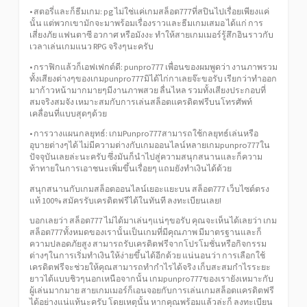
• สตอรี่และก็ธีมเกม: pg ไม่ใช่แค่เกมสล็อต777ที่สปินไปเรื่อยเพียงแค่
นั้น แต่พวกเขามักจะมาพร้อมเรื่องราวและธีมเกมเสมอ ได้แก่ การ
เสี่ยงภัย แฟนตาซี อวกาศ หรือมังงะ ทำให้สายเกมเมอร์รู้สึกอินราวกับ
เวลาเล่นเกมแนว RPG จริงๆนะครับ
• กราฟิกแล้วก็เอฟเฟกต์ดี:
punpro777
เพื่อนของผมพูดว่า งานภาพรวม
ทั้งเสียงต่างๆของเกมpunpro777มิได้ไก่กาเลยจ๊ะขอรับ เรียกว่าทำออก
มาก้าวหน้ามากมายๆมีงานภาพสวย ลื่นไหล รวมทั้งเสียงประกอบที่
สมจริงสมจัง เหมาะสมกับการเล่นสล็อตเเครดิตฟรีบนโทรศัพท์
เคลื่อนที่แบบสุดๆด้วย
• การวางแผนกลยุทธ์: เกมPunpro777สามารถใช้กลยุทธ์เล่นหรือ
อุบายต่างๆได้ ไม่มีความต่างกับเกมออนไลน์หลายเกมpunpro777ใน
ปัจจุบันเลยล่ะนะครับ ซึ่งมันก็นำไปสู่ความสนุกสนานและก็ความ
ท้าทายในการเอาชนะเพิ่มขึ้นเรื่อยๆ แถมยังทำเงินได้ด้วย
สนุกสนานกับเกมสล็อตออนไลน์เยอะแยะบน สล็อต777 เว็บไซต์ตรง
แท้ 100% สมัครรับเครดิตฟรีได้ในทันที ลงทะเบียนเลย!
บอกเลยว่า สล็อต777 ไม่ได้มาเล่นๆแน่ๆขอรับ คุณจะเห็นได้เลยว่า เกม
สล็อต777ทั้งหมดของเรานั้นเป็นเกมที่มีคุณภาพ มีมาตรฐานและก็
ความปลอดภัยสูง สามารถรับเครดิตฟรีจากโปรโมชั่นหรือกิจกรรม
ต่างๆในการเริ่มทำเงินให้ง่ายขึ้นได้อีกด้วย แน่นอนว่า การเลือกใช้
เครดิตฟรีจะช่วยให้คุณสามารถทำกำไรได้จริง เก็บสะสมกำไรระยะ
ยาวได้แบบชิวๆนอกเหนือจากนั้น เกมpunpro777ของเรายังเหมาะกับ
ผู้เล่นมากมาย สายเกมเมอร์ก็เอนจอยกับการเล่นเกมสล็อตเเครดิตฟรี
ได้อย่างแน่แท้นะครับ โดยเหตุนั้น หากคุณพร้อมแล้วล่ะก็ ลงทะเบียน