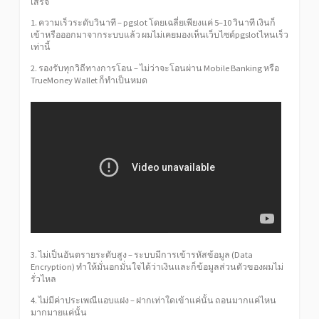
เสร็จ
1. ความเร็วระดับวินาที –
pgslot
โดยเฉลี่ยเพียงแค่ 5–10 วินาที เงินก็
เข้าหรือออกมาจากระบบแล้ว ผมไม่เคยมองเห็นเว็บไซต์pgslotไหนเร็ว
เท่านี้
2. รองรับทุกวิถีทางการโอน – ไม่ว่าจะโอนผ่าน Mobile Banking หรือ
TrueMoney Wallet ก็ทำเป็นหมด
3. ไม่เป็นอันตรายระดับสูง – ระบบมีการเข้ารหัสข้อมูล (Data
Encryption) ทำให้มั่นอกมั่นใจได้ว่าเงินและก็ข้อมูลส่วนตัวของผมไม่
รั่วไหล
4. ไม่มีค่าประเพณีแอบแฝง – ฝากเท่าใดเข้าแค่นั้น ถอนมากแค่ไหน
มากมายแค่นั้น