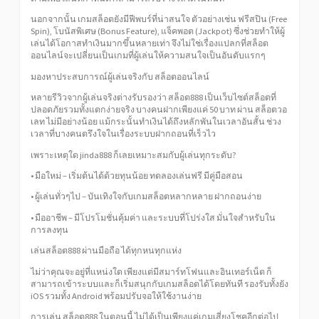
นอกจากนั้น เกมสล็อตยังมีฟีพบร์ที่น่าสนใจ ตัวอย่างเช่น ฟรีสปิน (Free
Spin), โบนัสพิเศษ (Bonus Feature), แจ็คพอต (Jackpot) ซึ่งช่วยทำให้ผู้
เล่นได้โอกาสทำเงินมากขึ้นหลายเท่า จึงไม่ใช่เรื่องแปลกที่สล็อต
ออนไลน์จะเปลี่ยนเป็นเกมที่ผู้เล่นให้ความสนใจเป็นอันดับแรกๆ
มองหาประสบการณ์ผู้เล่นจริงกับ สล็อตออนไลน์
หลายรีวิวจากผู้เล่นจริงต่างรับรองว่า สล็อต888 เป็นเว็บไซต์สล็อตที่
ปลอดภัยรวมทั้งแตกง่ายจริง บางคนฝากเพียงแค่ 50 บาท ผ่าน สล็อตวอ
เลท ไม่มีอย่างน้อย แม้กระนั้นทำเงินได้ถึงหลักพันในเวลาอันสั้น ช่วง
เวลาที่บางคนตรึงใจในเรื่องระบบฝากถอนที่เร็วไว
เพราะเหตุใด jinda888 ก็เลยเหมาะสมกับผู้เล่นทุกระดับ?
• มือใหม่ – เริ่มต้นได้ด้วยทุนน้อย ทดลองเล่นฟรี มีคู่มือสอน
• ผู้เล่นทั่วๆไป – บันเทิงใจกับเกมสล็อตหลากหลาย ฝากถอนง่าย
• มืออาชีพ – มีโปรโมชั่นคุ้มค่า และระบบที่โปร่งใส มั่นใจสำหรับใน
การลงทุน
เล่นสล็อต888 ผ่านมือถือ ได้ทุกหนทุกแห่ง
ไม่ว่าคุณจะอยู่ที่แหน่งใด เพียงแต่มีสมาร์ทโฟนและอินเทอร์เน็ต ก็
สามารถเข้าระบบและก็เริ่มสนุกกับเกมสล็อตได้โดยทันที รองรับทั้งยัง
iOS รวมทั้ง Android พร้อมปรับจอให้ใช้งานง่าย
การเล่น สล็อต888 ในตอนนี้ ไม่ได้เป็นเพียงแค่เกมเสี่ยงโชคอีกต่อไป