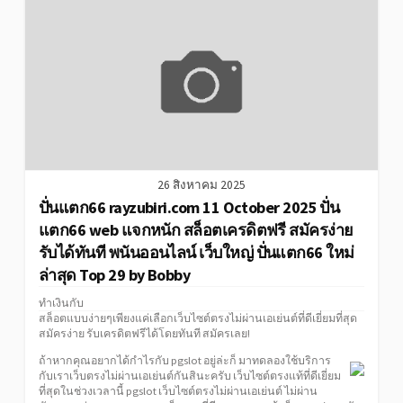
26 สิงหาคม 2025
ปั่นแตก66 rayzubiri.com 11 October 2025 ปั่น
แตก66 web แจกหนัก สล็อตเครดิตฟรี สมัครง่าย
รับได้ทันที พนันออนไลน์ เว็บใหญ่ ปั่นแตก66 ใหม่
ล่าสุด Top 29 by Bobby
ทำเงินกับ
สล็อต
แบบง่ายๆเพียงแค่เลือกเว็บไซต์ตรงไม่ผ่านเอเย่นต์ที่ดีเยี่ยมที่สุด
สมัครง่าย รับเครดิตฟรีได้โดยทันที สมัครเลย!
ถ้าหากคุณอยากได้กำไรกับ pgslot อยู่ล่ะก็ มาทดลองใช้บริการ
กับเราเว็บตรงไม่ผ่านเอเย่นต์กันสินะครับ เว็บไซต์ตรงแท้ที่ดีเยี่ยม
ที่สุดในช่วงเวลานี้ pgslot เว็บไซต์ตรงไม่ผ่านเอเย่นต์ ไม่ผ่าน