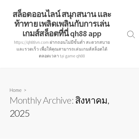
Skip
to
สล็อตออนไลน์ สนุกสนาน และ
content
ท้าทาย เพลิดเพลินกับการเล่น
เกมส์สล็อตที่นี่ qh88 app
Sear
https://qh88vn.com ฝากถอนไม่มีขั้นต่ำ สะดวกสบาย
Togg
และรวดเร็ว เพื่อให้คุณสามารถเล่นเกมส์สล็อตได้
ตลอดเวลา tại game qh88
Home
>
Monthly Archive:
สิงหาคม,
2025