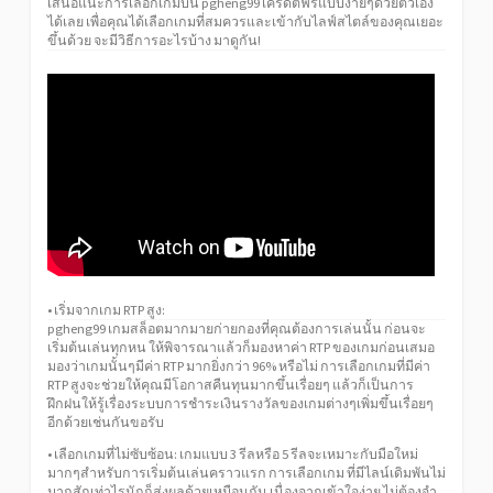
เสนอแนะการเลือกเกมบน pgheng99 เครดิตฟรีแบบง่ายๆด้วยตัวเอง
ได้เลย เพื่อคุณได้เลือกเกมที่สมควรและเข้ากับไลฟ์สไตล์ของคุณเยอะ
ขึ้นด้วย จะมีวิธีการอะไรบ้าง มาดูกัน!
• เริ่มจากเกม RTP สูง:
pgheng99
เกมสล็อตมากมายก่ายกองที่คุณต้องการเล่นนั้น ก่อนจะ
เริ่มต้นเล่นทุกหน ให้พิจารณาแล้วก็มองหาค่า RTP ของเกมก่อนเสมอ
มองว่าเกมนั้นๆมีค่า RTP มากยิ่งกว่า 96% หรือไม่ การเลือกเกมที่มีค่า
RTP สูงจะช่วยให้คุณมีโอกาสคืนทุนมากขึ้นเรื่อยๆ แล้วก็เป็นการ
ฝึกฝนให้รู้เรื่องระบบการชำระเงินรางวัลของเกมต่างๆเพิ่มขึ้นเรื่อยๆ
อีกด้วยเช่นกันขอรับ
• เลือกเกมที่ไม่ซับซ้อน: เกมแบบ 3 รีลหรือ 5 รีลจะเหมาะกับมือใหม่
มากๆสำหรับการเริ่มต้นเล่นคราวแรก การเลือกเกม ที่มีไลน์เดิมพันไม่
มากสักเท่าไรนักก็ส่งผลด้วยเหมือนกัน เนื่องจากเข้าใจง่าย ไม่ต้องจำ