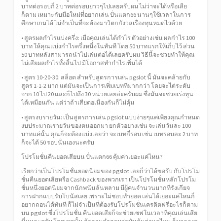
บาทต่อรอบก็ 2 บาทต่อรอบยาวๆไปเลยครับผม ไม่ว่าจะได้หรือเสีย
ก็ตาม เหมาะกับมือใหม่ที่อยากเล่น ปั่นแตก66 นานๆใช้เวลาในการ
ศึกษาเกมได้ ไม่จำเป็นที่จะต้องมาวิตกกังวลเรื่องทุนหมดไวด้วย
• สูตรผลกำไรแบ่งครึ่ง: เมื่อคุณเล่นได้กำไร ตัวอย่างเช่น ผลกำไร 100
บาท ให้คุณแบ่งกำไรครึ่งหนึ่งในทันที โดย 50 บาทแรกให้เก็บไว้ ส่วน
50 บาทหลังสามารถนำไปเล่นต่อได้เลยครับผม วิธีนี้จะช่วยทำให้คุณ
ไม่เสียผลกำไรทั้งสิ้นไป มีโอกาสทำกำไรเพิ่มได้
• สูตร 10-20-30:
สล็อต
สำหรับสูตรการเล่น pgslot นี้ มันจะคล้ายกับ
สูตร 1-1-2 มาก แต่มันจะเป็นการเพิ่มเบทที่มากกว่า โดยจะไต่ระดับ
จาก 10 ไป 20 และก็ไปถึง 30 หน่วยเลยล่ะครับผม ซึ่งมันจะช่วยเร่งทุน
ได้เหมือนกัน แต่ว่าถ้าเสียต่อเนื่องกันก็ไม่คุ้ม
• สูตรงบรายวัน: เป็นสูตรการเล่น pgslot แบบง่ายๆแค่เพียงคุณกำหนด
งบประมาณรายวันของตนออกมา ยกตัวอย่างเช่น จะเล่นวันละ 100
บาทแค่นั้น คุณก็จะต้องแบ่งเลยว่า จะเบทกี่รอบ เช่น เบทรอบละ 2 บาท
ก็จะได้ 50 รอบนั่นเองนะครับ
โปรโมชั่นคืนยอดเสียบน ปั่นแตก66 คุ้มค่าเยอะแค่ไหน?
เรียกว่าเป็นโปรโมชั่นยอดนิยมของ pgslot เลยก็ว่าได้ขอรับ กับโปรโม
ชั่นคืนยอดเสียหรือ Cashback ของพวกเรา เป็นโปรโมชั่นหลักโปรโม
ชั่นหนึ่งยอดนิยมจากนักพนันล้นหลาม มีผู้คนจำนวนมากที่รังเกียจ
การฝากแบบรับโบนัสเลย เพราะไม่ชอบทำยอด เล่นได้เยอะแค่ไหนก็
อยากถอนได้ทันที ก็ไม่จำเป็นที่ต้องรับโปรโมชั่นเครดิตฟรีอะไรก็ตาม
บน pgslot ซึ่งโปรโมชั่น คืนยอดเสียก็จะช่วยเซฟในเวลาที่คุณเล่นเสีย