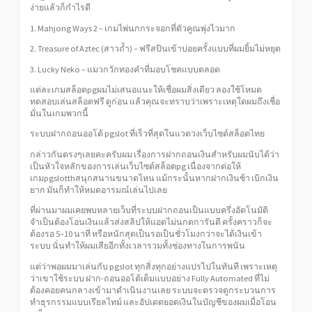
ง่ายแล้วก็กำไรดี
1. Mahjong Ways 2 – เกมไพ่นกกระจอกที่ตัวคูณพุ่งไวมาก
2. Treasure of Aztec (สาวถ้ำ) – ฟรีสปินเข้าบ่อยครั้งแบบที่ผมยิ้มไม่หยุด
3. Lucky Neko – แมวกวักทองคำที่มอบโชคแบบตลอด
แต่ละเกมสล็อตpgผมไม่เสนอแนะให้เชื่อผมสิ่งเดียว ลองใช้โหมด
ทดสอบเล่นสล็อตฟรี ดูก่อน แล้วคุณจะทราบว่าเพราะเหตุใดผมถึงเชื่อ
มั่นในเกมพวกนี้
ระบบฝากถอนออโต้ pgslot ที่เร็วที่สุดในแวดวงเว็บไซต์สล็อตไทย
กล่าวกันตรงๆเลยคะครับผม เรื่องการฝากถอนเงินสำหรับผมนับได้ว่า
เป็นหัวใจหลักของการเล่นเว็บไซต์สล็อตpg เนื่องจากต่อให้
เกมpgslotthสนุกสนานขนาดไหน แม้กระนั้นหากฝากเงินช้า เบิกเงิน
ยาก มันก็ทำให้หมดอารมณ์เล่นไปเลย
ที่ผ่านมาผมเคยพบหลายเว็บที่ระบบฝากถอนเป็นแบบครึ่งอัตโนมัติ
จำเป็นต้องโอนเงินแล้วส่งสลิปให้แอดไม่นกดการันตี ครั้งคราวก็จะ
ต้องรอ 5–10 นาที หรือหนักสุดเป็นรอเป็นชั่วโมงกว่าจะได้เงินเข้า
ระบบ นั่นทำให้ผมเสียอีกทั้งเวลารวมทั้งช่องทางในการพนัน
แต่ว่าพอผมมาเล่นกับ pgslot ทุกสิ่งทุกอย่างแปรไปในทันที เพราะเหตุ
ว่าเขาใช้ระบบ ฝาก-ถอนออโต้เต็มแบบอย่าง Fully Automated ที่ไม่
ต้องคอยคนกลางเข้ามาดำเนินงานเลย ระบบจะตรวจดูกระบวนการ
ทำธุรกรรมแบบเรียลไทม์ และอัปเดตยอดเงินในบัญชีของผมเมื่อโอน