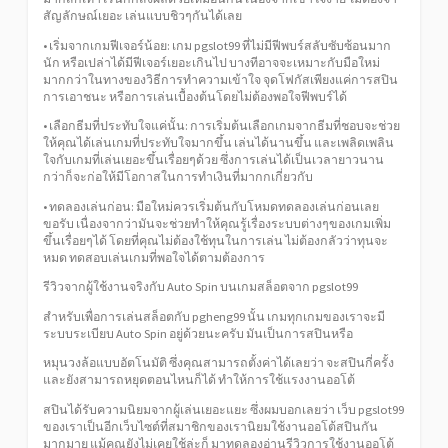
สัญลักษณ์เยอะ เล่นแบบชิวๆกันได้เลย
• เริ่มจากเกมฟีเจอร์น้อย: เกม pgslot99 ที่ไม่มีฟีพบร์สลับซับซ้อนมาก
นัก หรือเปล่าได้มีฟีเจอร์เยอะเกินไป บางทีอาจจะเหมาะกับมือใหม่
มากกว่าในทางของวิธีการทำความเข้าใจ จุดโฟกัสเพียงแค่การสปิน
การเอาชนะ หรือการเล่นเบื้องต้นโดยไม่ต้องพอใจฟีพบร์ได้
• เลือกธีมที่ประทับใจแค่นั้น: การเริ่มต้นเลือกเกมจากธีมที่ชอบจะช่วย
ให้คุณได้เล่นเกมที่ประทับใจมากขึ้น เล่นได้นานขึ้น และเพลิดเพลิน
ใจกับเกมที่เล่นเยอะขึ้นเรื่อยๆด้วย ซึ่งการเล่นได้เป็นเวลายาวนาน
กว่าก็จะก่อให้มีโอกาสในการทำเงินที่มากกเกี่ยวกับ
• ทดลองเล่นก่อน: มือใหม่ควรเริ่มต้นกับโหมดทดลองเล่นก่อนเลย
ขอรับ เนื่องจากว่ามันจะช่วยทำให้คุณรู้เรื่องระบบต่างๆของเกมเพิ่ม
ขึ้นเรื่อยๆได้ โดยที่คุณไม่ต้องใช้ทุนในการเล่น ไม่ต้องกลัวว่าทุนจะ
หมด ทดสอบเล่นเกมที่พอใจได้ตามต้องการ
รีวิวจากผู้ใช้งานจริงกับ Auto Spin บนเกมสล็อตจาก pgslot99
สำหรับเพื่อการเล่นสล็อตกับ pgheng99 นั้น เกมทุกเกมของเราจะมี
ระบบระเบียบ Auto Spin อยู่ด้วยนะครับ มันเป็นการสปินหรือ
หมุนวงล้อแบบอัตโนมัติ ซึ่งคุณสามารถตั้งค่าได้เลยว่า จะสปินกี่ครั้ง
และยังสามารถหยุดตอนไหนก็ได้ ทำให้การใช้แรงงานออโต้
สปินได้รับความนิยมจากผู้เล่นเยอะแยะ ซึ่งผมบอกเลยว่า เว็บ pgslot99
ของเราเป็นอีกเว็บไซต์ที่สมาชิกของเรานิยมใช้งานออโต้สปินกัน
มากมาย แม้คุณยังไม่เคยใช้ล่ะก็ มาทดลองอ่านรีวิวการใช้งานออโต้