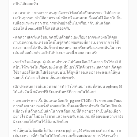
สปินได้เลยครับ
• สะดวกสบาย: หลายๆคนถูกใจการใช้ออโต้สปินเพราะว่าไม่ต้องกด
เองในทุกรอบ ทำให้สามารถนั่งพัก หรือเล่นแบบกึ่งออโต้ได้เลย ไม่สิ้น
เปลืองแรง สะดวก สามารถทำอย่างอื่นไปพร้อมๆกับเล่นสล็อต
ออนไลน์ pgslot99 ได้เลยนั่นเองครับ
• ลดความเคร่งเครียด: กดสปินด้วยตัวเองเรื่อยๆอาจจะส่งผลให้คุณ
กำเนิดความตึงเครียดโดยไม่รู้สึกตัว พอเพียงมีการเบรกจากการใช้
แรงงานออโต้สปิน มันก็จะช่วยลดความเครียดหรือแรงกดดันในการ
เล่นสล็อตด้วยตัวเองไปได้ประมาณหนึ่งเลยล่ะนะครับ
• ระวังเรื่องเงินทุน: ผู้เล่นคนจำนวนไม่น้อยเตือนไว้เลยว่า ถ้าใช้ออโต้
สปิน ให้ระวังในเรื่องของเงินทุนที่มีเอาไว้ให้ดี เพราะเหตุว่าถ้าเกิดคุณ
ใช้งานออโต้สปินไปเรื่อยๆแบบไม่ได้ดูหน้าจอเลย อาจจะส่งผลให้ทุน
หมดเร็วได้อย่างไม่ยากเย็นเลยล่ะขอรับ
เปิดประสบการณ์แนวทางการทำกำไรที่เหมาะสมที่สุดบน pgheng99
ได้แล้ววันนี้ สมัครฟรี! รับเครดิตฟรีที่อยากกันได้เลย!
บอกเลยว่า การเริ่มต้นเล่นสล็อตกับ pgslot มิได้มีอะไรยากเลยครับผม
การเลือกเกมบางครั้งก็อาจจะเป็นขั้นตอนที่ยากสำหรับมือใหม่ฝึกเล่น
แม้กระนั้นถ้าคุณมีหลักในการเลือกเกมที่ดี ทราบว่าจำเป็นต้องเลือก
อย่างไร มันก็ไม่มีอะไรยากแล้วล่ะขอรับ แถมเกมสล็อตของพวกเรายัง
มีระบบออโต้สปินให้ใช้งานอีกด้วย
ทำให้คุณไม่ต้องฝักใฝ่กับการเล่น
pgheng99
เพียงอย่างเดียว สามารถ
เล่นระหว่างที่ทำอันอื่นได้อีกด้วย รวมทั้งจุดเด่นของการใช้งานเว็บ