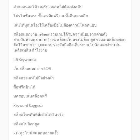
ฝากถอนออโต้ รองรับวอเลท ไม่ต้องส่งสลิป
โปรโมชั่นครบ ทั้งเครดิตฟรีรวมทั้งคืนยอดเสีย
เล่นได้ทุกเครื่องไม้เครื่องมือ ไม่ต้องดาวน์โหลดแอป
สล็อตแตกง่าย m4new รวมเกมได้รับความนิยมจากค่ายดัง
สายปั่นห้ามพลาด! m4new สล็อตเว็บตรงไม่ล็อกยูส รวมเกมสล็อตยอด
ฮิตไว้มากกว่า 1,000 เกม รองรับมือถือเต็มระบบ โบนัสแตกง่าย เล่น
เพลิดเพลิน กำไรงาม
LSI Keywords:
เว็บสล็อตแตกง่าย 2025
สล็อตวอเลทไม่มีอย่างต่ำ
ซื้อฟรีสปินได้
ทดสอบเล่นสล็อตฟรี
Keyword Suggest:
สล็อตโทรศัพท์มือถือได้เงินจริง
สล็อตไม่ล็อกยูส
RTP สูง โบนัสแตกหลายครั้ง