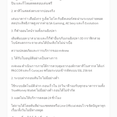
ปิน และก็โหมดทดสอบเล่นฟรี
2. คาสิโนสดส่งตรงจากบ่อนจริง
เล่นบาคาร่า เสือมังกร รูเล็ต ไฮโล กับดีลเลอร์สด ผ่านระบบถ่ายทอด
สดประสิทธิภาพสูงจากค่าย SA Gaming, AE Sexy และก็ Evolution
3. กีฬาออนไลน์รวมทั้งเกมยิงปลา
เดิมพันบอล บาส มวย และก็กีฬาอื่นๆกับเกมยิงปลา 3D กราฟิกสวย
โบนัสแตกกระจาย เล่นได้บันเทิงใจไม่น่าเบื่อ
ความปลอดภัยและการบริการของ m4new
1. ได้รับใบอนุมัติอย่างเป็นทางการ
m4new ดำเนินการภายใต้การควบคุมจากองค์กรคาสิโนสากล ได้แก่
PAGCOR และก็ Curaçao พร้อมระบบเข้ารหัสแบบ SSL 256-bit
2. ระบบฝากถอนทันใจ ไม่มีอย่างต่ำ
ใช้ระบบอัตโนมัติ ฝาก-ถอนเร็วใน 10 วินาที รองรับทุกธนาคารรวมทั้ง
TrueMoney Wallet ไม่มีอย่างต่ำ ถอนได้ไม่จำกัด
3. แอดไม่นให้บริการตลอด 24 ชั่วโมง
ไต่ถามได้โดยทันทีผ่านแชทสดหรือ Line Official ตอบไว ขจัดปัญหาทุก
เรื่อง ทั้งวันไม่มีทางหยุด