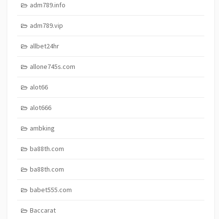
adm789.info
adm789.vip
allbet24hr
allone745s.com
alot66
alot666
ambking
ba88th.com
ba88th.com
babet555.com
Baccarat