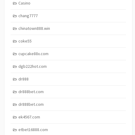
Casino
chang7777
chinatown888.win
coke55
cupcake88x.com
dgb222hot.com
dr888
dr888bet.com
dr888bet.com
ek4567.com
etbet16888.com