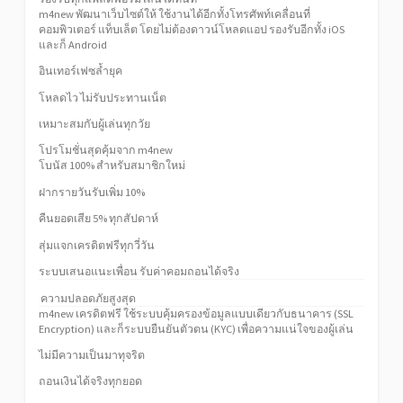
m4new พัฒนาเว็บไซต์ให้ ใช้งานได้อีกทั้งโทรศัพท์เคลื่อนที่
คอมพิวเตอร์ แท็บเล็ต โดยไม่ต้องดาวน์โหลดแอป รองรับอีกทั้ง iOS
และก็ Android
อินเทอร์เฟซล้ำยุค
โหลดไว ไม่รับประทานเน็ต
เหมาะสมกับผู้เล่นทุกวัย
โปรโมชั่นสุดคุ้มจาก m4new
โบนัส 100% สำหรับสมาชิกใหม่
ฝากรายวันรับเพิ่ม 10%
คืนยอดเสีย 5% ทุกสัปดาห์
สุ่มแจกเครดิตฟรีทุกวี่วัน
ระบบเสนอแนะเพื่อน รับค่าคอมถอนได้จริง
️ ความปลอดภัยสูงสุด
m4new เครดิตฟรี
ใช้ระบบคุ้มครองข้อมูลแบบเดียวกับธนาคาร (SSL
Encryption) และก็ระบบยืนยันตัวตน (KYC) เพื่อความแน่ใจของผู้เล่น
ไม่มีความเป็นมาทุจริต
ถอนเงินได้จริงทุกยอด