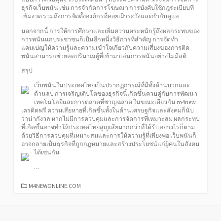
ธุรกิจเว็บพนัน เช่น การจำกัดการโฆษณา การบังคับใช้กฎระเบียบที่
เข้มงวด รวมถึงการจัดตั้งองค์กรที่คอยเฝ้าระวังและกำกับดูแล
นอกจากนี้ การให้การศึกษาและเพิ่มความตระหนักรู้ถึงผลกระทบของ
การพนันแก่ประชาชนก็เป็นอีกหนึ่งวิธีการที่สำคัญ การจัดทำ
แคมเปญให้ความรู้และความเข้าใจเกี่ยวกับความเสี่ยงของการติด
พนันสามารถช่วยลดปริมาณผู้ที่เข้ามาเล่นการพนันอย่างไม่มีสติ
สรุป
เว็บพนันในประเทศไทยเป็นปรากฏการณ์ที่มีทั้งด้านบวกและ
ด้านลบ การเจริญเติบโตของธุรกิจนี้เกิดขึ้นควบคู่กับการพัฒนา
เทคโนโลยีและการตลาดที่ชาญฉลาด ในขณะเดียวกัน
m4new
เครดิตฟรี
ความเสียหายที่เกิดขึ้นทั้งในด้านเศรษฐกิจและสังคมก็นับ
ว่าน่ากังวล หากไม่มีการควบคุมและการจัดการที่เหมาะสม ผลกระทบ
ที่เกิดขึ้นอาจทำให้ประเทศไทยสูญเสียมากกว่าที่ได้รับ อย่างไรก็ตาม
ด้วยวิธีการควบคุมที่เหมาะสมและการให้ความรู้ที่เพียงพอ เว็บพนันก็
อาจกลายเป็นธุรกิจที่ถูกกฎหมายและสร้างประโยชน์แก่ผู้คนในสังคม
ได้เช่นกัน
…
CATEGORIES
M4NEWONLINE.COM