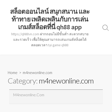
Skip
to
สล็อตออนไลน์ สนุกสนาน และ
content
ท้าทาย เพลิดเพลินกับการเล่น
เกมส์สล็อตที่นี่ qh88 app
Sear
https://qh88vn.com ฝากถอนไม่มีขั้นต่ำ สะดวกสบาย
Togg
และรวดเร็ว เพื่อให้คุณสามารถเล่นเกมส์สล็อตได้
ตลอดเวลา tại game qh88
Home
> m4newonline.com
Category:
m4newonline.com
M4newonline.com