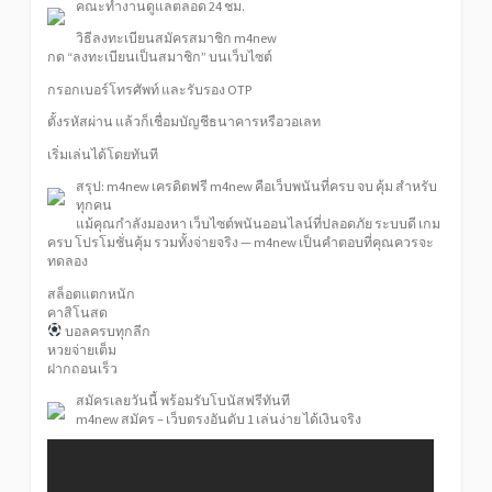
คณะทำงานดูแลตลอด 24 ชม.
วิธีลงทะเบียนสมัครสมาชิก m4new
กด “ลงทะเบียนเป็นสมาชิก” บนเว็บไซต์
กรอกเบอร์โทรศัพท์ และรับรอง OTP
ตั้งรหัสผ่าน แล้วก็เชื่อมบัญชีธนาคารหรือวอเลท
เริ่มเล่นได้โดยทันที
สรุป:
m4new เครดิตฟรี
m4new คือเว็บพนันที่ครบ จบ คุ้ม สำหรับ
ทุกคน
แม้คุณกำลังมองหา เว็บไซต์พนันออนไลน์ที่ปลอดภัย ระบบดี เกม
ครบ โปรโมชั่นคุ้ม รวมทั้งจ่ายจริง — m4new เป็นคำตอบที่คุณควรจะ
ทดลอง
สล็อตแตกหนัก
คาสิโนสด
บอลครบทุกลีก
หวยจ่ายเต็ม
ฝากถอนเร็ว
สมัครเลยวันนี้ พร้อมรับโบนัสฟรีทันที
m4new สมัคร
– เว็บตรงอันดับ 1 เล่นง่าย ได้เงินจริง