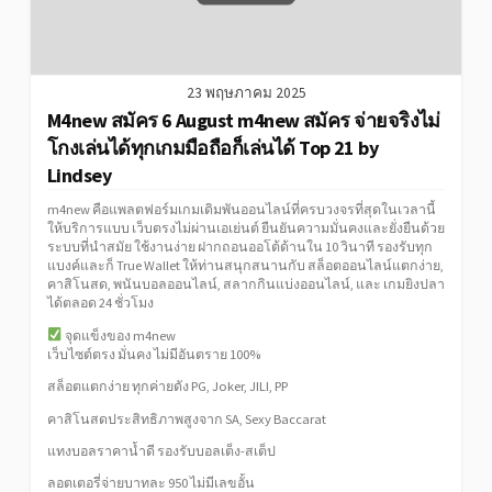
23 พฤษภาคม 2025
M4new สมัคร 6 August m4new สมัคร จ่ายจริงไม่
โกงเล่นได้ทุกเกมมือถือก็เล่นได้ Top 21 by
Lindsey
m4new คือแพลตฟอร์มเกมเดิมพันออนไลน์ที่ครบวงจรที่สุดในเวลานี้
ให้บริการแบบ เว็บตรงไม่ผ่านเอเย่นต์ ยืนยันความมั่นคงและยั่งยืนด้วย
ระบบที่นำสมัย ใช้งานง่าย ฝากถอนออโต้ด้านใน 10 วินาที รองรับทุก
แบงค์และก็ True Wallet ให้ท่านสนุกสนานกับ สล็อตออนไลน์แตกง่าย,
คาสิโนสด, พนันบอลออนไลน์, สลากกินแบ่งออนไลน์, และ เกมยิงปลา
ได้ตลอด 24 ชั่วโมง
จุดแข็งของ m4new
เว็บไซต์ตรง มั่นคง ไม่มีอันตราย 100%
สล็อตแตกง่าย ทุกค่ายดัง PG, Joker, JILI, PP
คาสิโนสดประสิทธิภาพสูงจาก SA, Sexy Baccarat
แทงบอลราคาน้ำดี รองรับบอลเต็ง-สเต็ป
ลอตเตอรี่จ่ายบาทละ 950 ไม่มีเลขอั้น