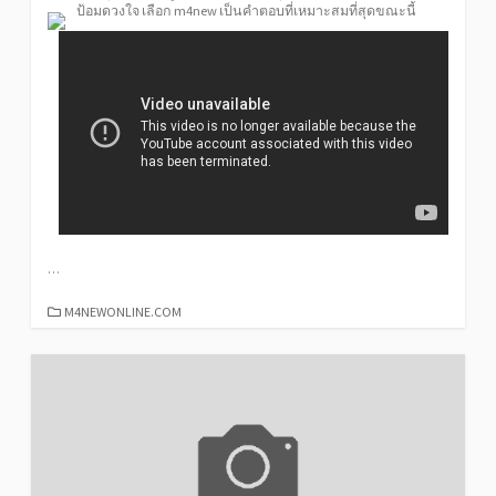
ป้อมดวงใจ เลือก m4new เป็นคำตอบที่เหมาะสมที่สุดขณะนี้
…
CATEGORIES
M4NEWONLINE.COM