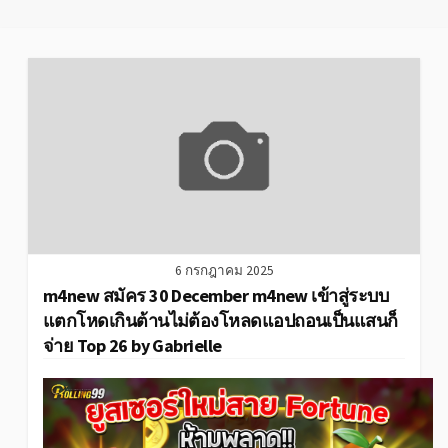
6 กรกฎาคม 2025
m4new สมัคร 30 December m4new เข้าสู่ระบบ
แตกโหดเกินต้านไม่ต้องโหลดแอปถอนเป็นแสนก็
จ่าย Top 26 by Gabrielle