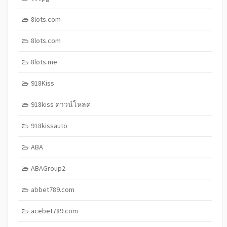
8lots.com
8lots.com
8lots.me
918Kiss
918kiss ดาวน์โหลด
918kissauto
ABA
ABAGroup2
abbet789.com
acebet789.com