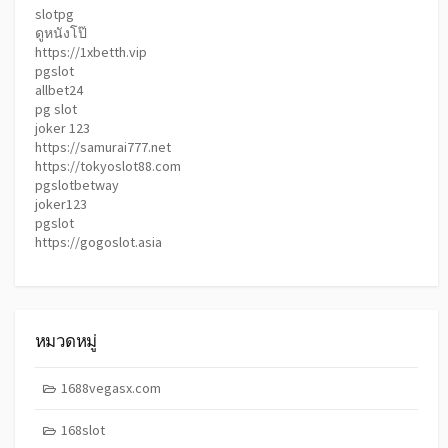
slotpg
ดูหนังโป๊
https://1xbetth.vip
pgslot
allbet24
pg slot
joker 123
https://samurai777.net
https://tokyoslot88.com
pgslotbetway
joker123
pgslot
https://gogoslot.asia
หมวดหมู่
1688vegasx.com
168slot