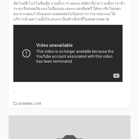
อัตโนมัติ โปรโมชั่นคุ้ม รวมทั้งการ
ufamn
สมัคร ที่ง่าย รวมทั้งการ เข้า
ระบบ ที่ปลอดภัย และไม่ลืมมอบ ufamn เครดิตฟรี ให้สมาชิกใหม่ทุก
คน หากคุณกำลังมองหาแพลตฟอร์มป้อมปราการอาจจะและให้
บริการด้วยความตั้งใจ ufamn เป็นตัวเลือกที่ไม่สมควรพลาด
…
CATEGORIES
UFAMNN.COM