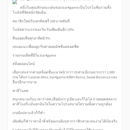
หนึ่งในคุณลักษณะเด่นของ bar4game เป็นโปรโมชั่นรวมทั้ง
โบนัสที่จัดหนักจัดเต็ม:
สมาชิกใหม่รับเครดิตฟรี 100 บาททันที
โบนัสฝากแรกของวัน รับเพิ่มเติมอีก 20%
คืนยอดเสียทุกอาทิตย์ 5%
เสนอแนะเพื่อนฝูง รับค่าคอมมิชชั่นตลอดชีพ
รวมเกมเด็ดที่มีใน bar4game
สล็อตออนไลน์
เลือกเล่นจากค่ายสล็อตชั้นแนวหน้ากว่า 30 ค่าย มีเกมมากกว่า 1,000
เกม ได้แก่ Caishen Wins,
bar4game สมัคร
Roma, Sweet Bonanza และ
อื่นๆอีกมากมาย
คาสิโนสด
สนุกสนานกับบาคาร่าสด เสือมังกร รูเล็ต และก็ไฮโล ถ่ายทอดสดจาก
คาสิโนจริง มั่นอกมั่นใจในความโปร่งสบายใสรวมทั้งความถูกต้อง
เกมยิงปลาแล้วก็กีฬา
เดิมพันกีฬาราคาน้ำดี พร้อมเกมยิงปลากราฟิกสวย เล่นง่าย ได้เงินจริง
bar4game ไม่มีอันตราย มั่นอกมั่นใจได้ในทุกการใช้แรงงาน