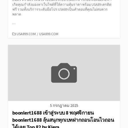
เกิดคุณกำลังมองหาเว็บไซต์ที่ให้ความคุ้มราคา พร้อม USA89 เครดิต
ฟรี รวมทั้งบริการระดับมือโปร USA89 เป็นคำตอบที่คุณไม่สมควร
พลาด
…
CATEGORIES
USA899.COM
/
USA899.COM
5 กรกฎาคม 2025
boonlert1688 เข้าสู่ระบบ 8 พฤศจิกายน
boonlert1688 ลุ้นสนุกทุกเบทฝากถอนโอนไวถอน
ได้เลย Top 82 by Kiera