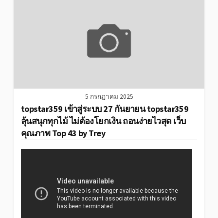
5 กรกฎาคม 2025
topstar359 เข้าสู่ระบบ 27 กันยายน topstar359
ลุ้นสนุกทุกไม้ ไม่ต้องโยกเงิน ถอนง่ายไวสุด เว็บ
คุณภาพ Top 43 by Trey