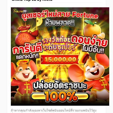
ถ้าหากคุณกำลังมองหาเว็บไซต์พนันออนไลน์ที่รวมเกมพนันไว้สูง