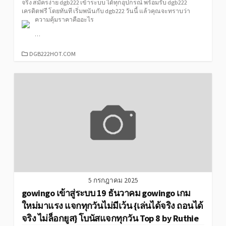
จริง สมัครง่าย dgb222 เข้าระบบ ได้ทุกอุปกรณ์ พร้อมรับ dgb222
เครดิตฟรี โดยทันที เริ่มพนันกับ dgb222 วันนี้ แล้วคุณจะทราบว่า
ความคุ้มราคาคืออะไร
…
CATEGORIES
DGB222HOT.COM
5 กรกฎาคม 2025
gowingo เข้าสู่ระบบ 19 ธันวาคม gowingo เกม
ใหม่มาแรง แจกทุกวันไม่มีเว้น {เล่นได้จริง ถอนได้
จริง ไม่ล็อกยูส} โบนัสแจกทุกวัน Top 8 by Ruthie