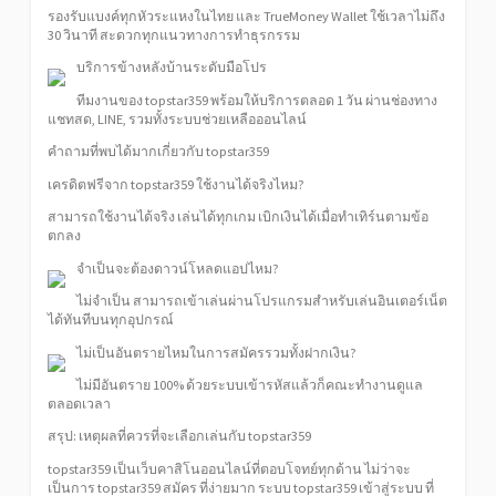
รองรับแบงค์ทุกหัวระแหงในไทย และ TrueMoney Wallet ใช้เวลาไม่ถึง
30 วินาที สะดวกทุกแนวทางการทำธุรกรรม
บริการข้างหลังบ้านระดับมือโปร
ทีมงานของ topstar359 พร้อมให้บริการตลอด 1 วัน ผ่านช่องทาง
แชทสด, LINE, รวมทั้งระบบช่วยเหลือออนไลน์
คำถามที่พบได้มากเกี่ยวกับ topstar359
เครดิตฟรีจาก topstar359 ใช้งานได้จริงไหม?
สามารถใช้งานได้จริง เล่นได้ทุกเกม เบิกเงินได้เมื่อทำเทิร์นตามข้อ
ตกลง
จำเป็นจะต้องดาวน์โหลดแอปไหม?
ไม่จำเป็น สามารถเข้าเล่นผ่านโปรแกรมสำหรับเล่นอินเตอร์เน็ต
ได้ทันทีบนทุกอุปกรณ์
ไม่เป็นอันตรายไหมในการสมัครรวมทั้งฝากเงิน?
ไม่มีอันตราย 100% ด้วยระบบเข้ารหัสแล้วก็คณะทำงานดูแล
ตลอดเวลา
สรุป: เหตุผลที่ควรที่จะเลือกเล่นกับ topstar359
topstar359 เป็นเว็บคาสิโนออนไลน์ที่ตอบโจทย์ทุกด้าน ไม่ว่าจะ
เป็นการ topstar359 สมัคร ที่ง่ายมาก ระบบ topstar359 เข้าสู่ระบบ ที่