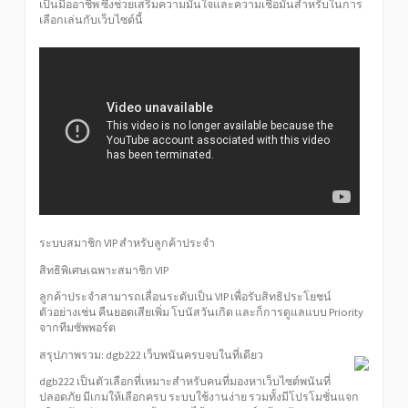
เป็นมืออาชีพ ซึ่งช่วยเสริมความมั่นใจและความเชื่อมั่นสำหรับในการ
เลือกเล่นกับเว็บไซต์นี้
ระบบสมาชิก VIP สำหรับลูกค้าประจำ
สิทธิพิเศษเฉพาะสมาชิก VIP
ลูกค้าประจำสามารถเลื่อนระดับเป็น VIP เพื่อรับสิทธิประโยชน์
ตัวอย่างเช่น คืนยอดเสียเพิ่ม โบนัสวันเกิด และก็การดูแลแบบ Priority
จากทีมซัพพอร์ต
สรุปภาพรวม: dgb222 เว็บพนันครบจบในที่เดียว
dgb222
เป็นตัวเลือกที่เหมาะสำหรับคนที่มองหาเว็บไซต์พนันที่
ปลอดภัย มีเกมให้เลือกครบ ระบบใช้งานง่าย รวมทั้งมีโปรโมชั่นแจก