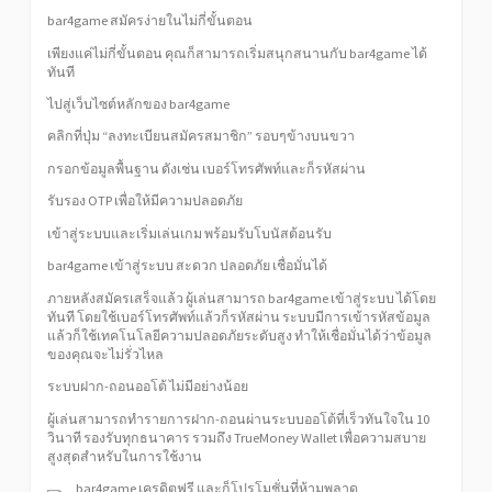
bar4game สมัครง่ายในไม่กี่ขั้นตอน
เพียงแค่ไม่กี่ขั้นตอน คุณก็สามารถเริ่มสนุกสนานกับ bar4game ได้
ทันที
ไปสู่เว็บไซต์หลักของ bar4game
คลิกที่ปุ่ม “ลงทะเบียนสมัครสมาชิก” รอบๆข้างบนขวา
กรอกข้อมูลพื้นฐาน ดังเช่น เบอร์โทรศัพท์และก็รหัสผ่าน
รับรอง OTP เพื่อให้มีความปลอดภัย
เข้าสู่ระบบและเริ่มเล่นเกม พร้อมรับโบนัสต้อนรับ
bar4game เข้าสู่ระบบ สะดวก ปลอดภัย เชื่อมั่นได้
ภายหลังสมัครเสร็จแล้ว ผู้เล่นสามารถ bar4game เข้าสู่ระบบ ได้โดย
ทันที โดยใช้เบอร์โทรศัพท์แล้วก็รหัสผ่าน ระบบมีการเข้ารหัสข้อมูล
แล้วก็ใช้เทคโนโลยีความปลอดภัยระดับสูง ทำให้เชื่อมั่นได้ว่าข้อมูล
ของคุณจะไม่รั่วไหล
ระบบฝาก-ถอนออโต้ ไม่มีอย่างน้อย
ผู้เล่นสามารถทำรายการฝาก-ถอนผ่านระบบออโต้ที่เร็วทันใจใน 10
วินาที รองรับทุกธนาคาร รวมถึง TrueMoney Wallet เพื่อความสบาย
สูงสุดสำหรับในการใช้งาน
bar4game
เครดิตฟรี และก็โปรโมชั่นที่ห้ามพลาด