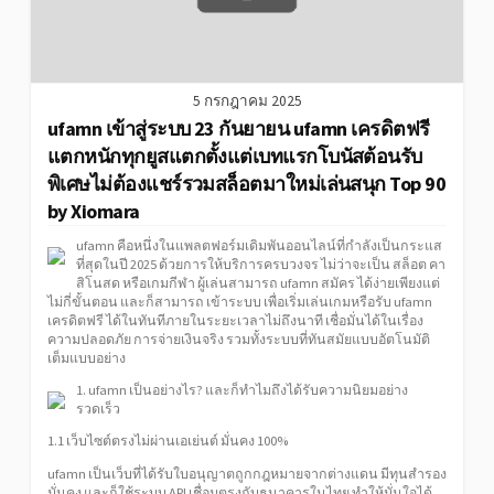
5 กรกฎาคม 2025
ufamn เข้าสู่ระบบ 23 กันยายน ufamn เครดิตฟรี
แตกหนักทุกยูสแตกตั้งแต่เบทแรกโบนัสต้อนรับ
พิเศษไม่ต้องแชร์รวมสล็อตมาใหม่เล่นสนุก Top 90
by Xiomara
ufamn คือหนึ่งในแพลตฟอร์มเดิมพันออนไลน์ที่กำลังเป็นกระแส
ที่สุดในปี 2025 ด้วยการให้บริการครบวงจร ไม่ว่าจะเป็น สล็อต คา
สิโนสด หรือเกมกีฬา ผู้เล่นสามารถ ufamn สมัคร ได้ง่ายเพียงแต่
ไม่กี่ขั้นตอน และก็สามารถ เข้าระบบ เพื่อเริ่มเล่นเกมหรือรับ ufamn
เครดิตฟรี ได้ในทันทีภายในระยะเวลาไม่ถึงนาที เชื่อมั่นได้ในเรื่อง
ความปลอดภัย การจ่ายเงินจริง รวมทั้งระบบที่ทันสมัยแบบอัตโนมัติ
เต็มแบบอย่าง
1. ufamn เป็นอย่างไร? และก็ทำไมถึงได้รับความนิยมอย่าง
รวดเร็ว
1.1 เว็บไซต์ตรงไม่ผ่านเอเย่นต์ มั่นคง 100%
ufamn เป็นเว็บที่ได้รับใบอนุญาตถูกกฎหมายจากต่างแดน มีทุนสำรอง
มั่นคง และก็ใช้ระบบ API เชื่อมตรงกับธนาคารในไทย ทำให้มั่นใจได้