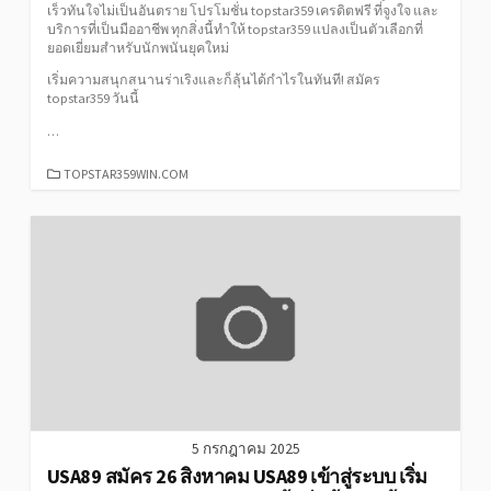
เร็วทันใจไม่เป็นอันตราย โปรโมชั่น topstar359 เครดิตฟรี ที่จูงใจ และ
บริการที่เป็นมืออาชีพ ทุกสิ่งนี้ทำให้ topstar359 แปลงเป็นตัวเลือกที่
ยอดเยี่ยมสำหรับนักพนันยุคใหม่
เริ่มความสนุกสนานร่าเริงและก็ลุ้นได้กำไรในทันที! สมัคร
topstar359 วันนี้
…
CATEGORIES
TOPSTAR359WIN.COM
5 กรกฎาคม 2025
USA89 สมัคร 26 สิงหาคม USA89 เข้าสู่ระบบ เริ่ม