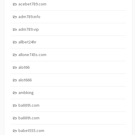
acebet789.com
adm789.info
adm789.vip
allbet24hr
allone745s.com
alot66
alot666
ambking
ba88th.com
ba88th.com
babet555.com