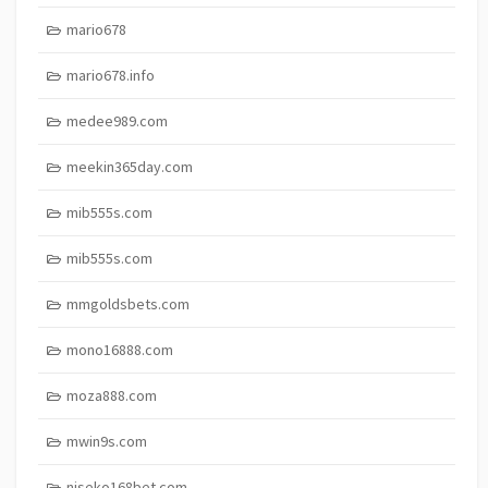
mario678
mario678.info
medee989.com
meekin365day.com
mib555s.com
mib555s.com
mmgoldsbets.com
mono16888.com
moza888.com
mwin9s.com
niseko168bet.com