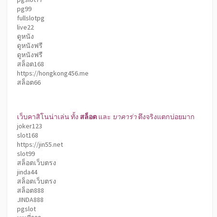
pg99
fullslotpg
live22
ดูหนัง
ดูหนังฟรี
ดูหนังฟรี
สล็อต168
https://hongkong456.me
สล็อต66
เว็บคาสิโนน่าเล่น ทั้ง
สล็อต
และ
บาคาร่า
ตึงจริงแตกบ่อยมาก
joker123
slot168
https://jin55.net
slot99
สล็อตเว็บตรง
jinda44
สล็อตเว็บตรง
สล็อต888
JINDA888
pgslot