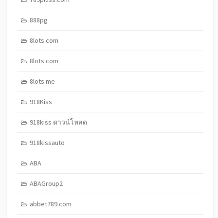
888pg
8lots.com
8lots.com
8lots.me
918Kiss
918kiss ดาวน์โหลด
918kissauto
ABA
ABAGroup2
abbet789.com