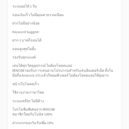
ระบบออโต้ 1 วัน
ถอนเงินเร็ว ไม่มีคุณค่าธรรมเนียม
ฝากไม่มีอย่างน้อย
Keyword Suggest:
ฝาก 1 บาทก็ถอนได้
ถอนสูงสุดไม่ยั้ง
รองรับทุกแบงค์
เล่นได้ทุกวัสดุอุปกรณ์ ไม่ต้องโหลดแอป
RENO88 รองรับการเล่นผ่านโปรแกรมสำหรับเล่นอินเตอร์เน็ต ทั้งใน
มือถือ Android, iOS แล้วก็คอมพิวเตอร์ ไม่ต้องโหลดแอปให้ยุ่งยาก
หน้าเว็บโหลดเร็ว
ใช้งานง่าย ภาษาไทย
ระบบเสถียร ไม่มีค้าง
โปรโมชั่นพิเศษจาก RENO88
สมาชิกใหม่รับโบนัส 100%
ฝากแรกของวันรับเพิ่ม 10%