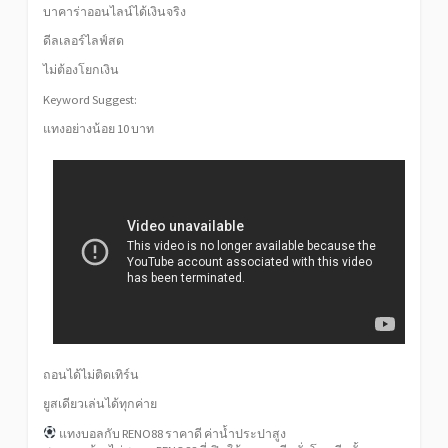
บาคาร่าออนไลน์ได้เงินจริง
ดีลเลอร์ไลฟ์สด
ไม่ต้องโยกเงิน
Keyword Suggest:
แทงอย่างน้อย 10 บาท
ถอนได้ไม่ติดเทิร์น
ยูสเดียวเล่นได้ทุกค่าย
แทงบอลกับ RENO88 ราคาดี ค่าน้ำประปาสูง