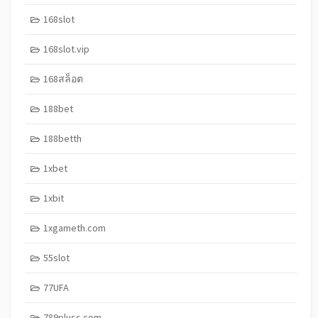
168slot
168slot.vip
168สล็อต
188bet
188betth
1xbet
1xbit
1xgameth.com
55slot
77UFA
789pluss.com