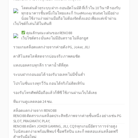
โดดเด่นด้วยระบบ ฝาก-ถอนอัตโนมัติ ที่เร็วใน 10 วินาที รองรับ
ทุกธนาคารชั้นหนึ่งในไทยและก็ TrueMoney Wallet ไม่มีอย่าง
น้อย ใช้งานง่ายผ่านมือถือ ไม่ต้องจัดตั้งแอป เพียงแค่เข้าผ่าน
เว็บไซต์ก็เล่นได้ในทันที
คุณลักษณะเด่นของ RENO88
เว็บไซต์ตรง มั่นคง ไม่มีอันตราย ไม่ล็อกยูส
รวมเกมสล็อตแตกง่ายจากค่ายดัง PG, Joker, JILI
คาสิโนสดไลฟ์สดจากบ่อนจริง ภาพคมชัด
แทงบอลครบทุกลีก ราคาน้ำดีที่สุด
ระบบฝากถอนออโต้ รองรับวอเลท ไม่มีขั้นต่ำ
โปรโมชั่นแรงทุกวี่วัน ถอนได้จริงไม่ติดเทิร์น
รองรับโทรศัพท์มือถือแล้วก็พีซี ใช้งานผ่านเว็บได้เลย
ทีมงานดูแลตลอด 24 ชม.
สล็อตแตกง่ายจาก RENO88
RENO88 คัดสรรเกมสล็อตประสิทธิภาพจากค่ายชั้นหนึ่ง อย่างเช่น PG
SLOT, PRAGMATIC PLAY,
RENO88 สมัคร
JOKER GAMING, JILI, CQ9 ทุกเกมมีอัตราการจ่ายสูง
โบนัสแตกง่าย พร้อมฟีพบร์ ซื้อฟรีสปิน และก็ ทดสอบเล่นสล็อตฟรี
สำหรับมือใหม่