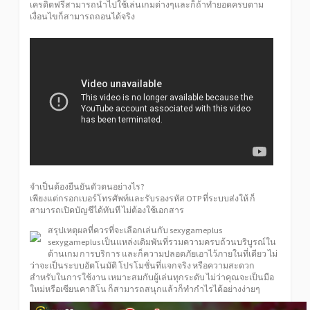
เครดิตฟรีสามารถนำไปใช้เล่นเกมต่างๆและก็ถ้าทำยอดครบตาม
เงื่อนไขก็สามารถถอนได้จริง
จำเป็นต้องยืนยันตัวตนอย่างไร?
เพียงแต่กรอกเบอร์โทรศัพท์และรับรองรหัส OTP ที่ระบบส่งให้ ก็
สามารถเปิดบัญชีได้ทันที ไม่ต้องใช้เอกสาร
สรุปเหตุผลที่ควรที่จะเลือกเล่นกับ
sexygameplus
sexygameplus เป็นแหล่งเดิมพันที่รวมความครบถ้วนบริบูรณ์ใน
ด้านเกม การบริการ และก็ความปลอดภัยเอาไว้ภายในที่เดียว ไม่
ว่าจะเป็นระบบอัตโนมัติ โปรโมชั่นที่แจกจริง หรือความสะดวก
สำหรับในการใช้งาน เหมาะสมกับผู้เล่นทุกระดับ ไม่ว่าคุณจะเป็นมือ
ใหม่หรือเซียนคาสิโน ก็สามารถสนุกแล้วก็ทำกำไรได้อย่างง่ายๆ