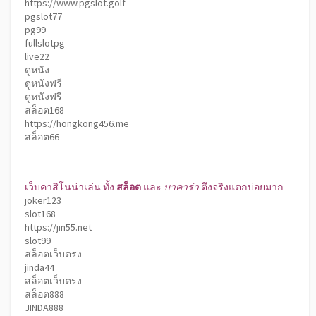
https://www.pgslot.golf
pgslot77
pg99
fullslotpg
live22
ดูหนัง
ดูหนังฟรี
ดูหนังฟรี
สล็อต168
https://hongkong456.me
สล็อต66
เว็บคาสิโนน่าเล่น ทั้ง
สล็อต
และ
บาคาร่า
ตึงจริงแตกบ่อยมาก
joker123
slot168
https://jin55.net
slot99
สล็อตเว็บตรง
jinda44
สล็อตเว็บตรง
สล็อต888
JINDA888