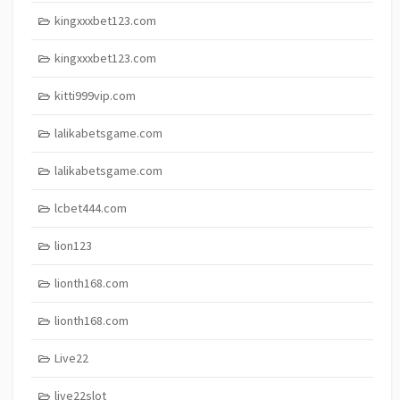
kingxxxbet123.com
kingxxxbet123.com
kitti999vip.com
lalikabetsgame.com
lalikabetsgame.com
lcbet444.com
lion123
lionth168.com
lionth168.com
Live22
live22slot