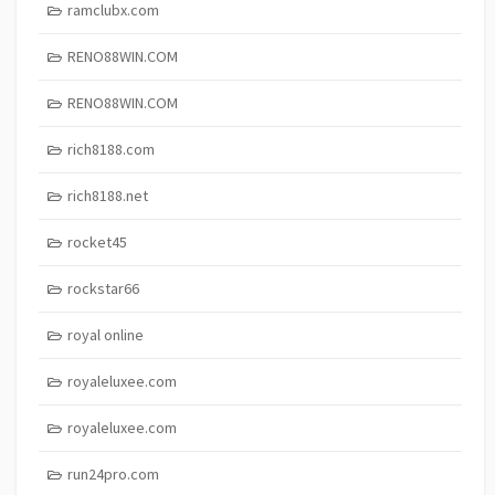
ramclubx.com
RENO88WIN.COM
RENO88WIN.COM
rich8188.com
rich8188.net
rocket45
rockstar66
royal online
royaleluxee.com
royaleluxee.com
run24pro.com