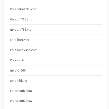
acebet789.com
adm789.info
adm789.vip
allbet24hr
allone745s.com
alot66
alot666
ambking
ba88th.com
ba88th.com