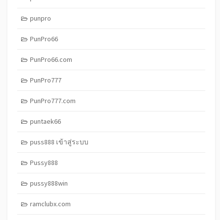
punpro
PunPro66
PunPro66.com
PunPro777
PunPro777.com
puntaek66
puss888 เข้าสู่ระบบ
Pussy888
pussy888win
ramclubx.com