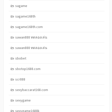
sagame
sagame168th
sagame168th.com
sawan888 ทดลองเล่น
sawan888 ทดลองเล่น
sbobet
sbotop1688.com
scr888
sexybaccarat168.com
sexygame
sexygame1688k