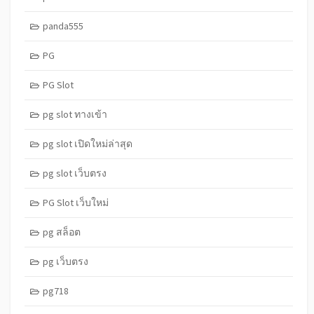
panda555
PG
PG Slot
pg slot ทางเข้า
pg slot เปิดใหม่ล่าสุด
pg slot เว็บตรง
PG Slot เว็บใหม่
pg สล็อต
pg เว็บตรง
pg718