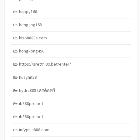
happy168
hengjing168
hiso8888s.com
hongkong456
https://sretthi99.bet/enter/
huayhit88
hydra888 เครดิตฟรี
ib888pro.bet
ib888pro.bet
infyplus888.com