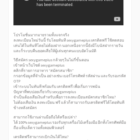
โปรโมชั่นมากมายรวมทั้งแจกจริง
ลงทะเบียนใหม่วันนี้ รับโดยทันที
sexygameplus เครดิตฟรี
ใช้ทดสอบ
เล่นได้ในทันทีโดยไม่ต้องฝาก นอกเหนือจากนี้ยังมีโบนัสฝากรายวัน
และก็ระบบคืนยอดเสียให้ผู้เล่นทุกคนแบบอัตโนมัติ
วิธีสมัคร sexygameplus กล้วยๆในไม่กี่ขั้นตอน
เข้าหน้าเว็บไซต์ sexygameplus
คลิกที่รายการอาหาร “สมัครสมาชิก”
กรอกข้อมูลที่จำเป็น อย่างเช่น เบอร์โทรศัพท์ รหัสผ่าน และรับรองรหัส
OTP
เข้าระบบในทันที พร้อมรับ เครดิตฟรี เพื่อเริ่มการพนัน
ปัญหาที่พบบ่อยเกี่ยวกับ sexygameplus
จำเป็นต้องเสียเงินสำหรับเพื่อการลงทะเบียนสมัครสมาชิกไหม?
ไม่ต้องเสียเงิน ลงทะเบียน ฟรี แล้วก็สามารถรับเครดิตฟรีได้โดยทันที
ข้างหลังสมัคร
สามารถใช้งานผ่านมือถือได้หรือเปล่า?
ได้ 100% sexygameplus รองรับทุกเครื่องไม้เครื่องมือ อีกทั้งโทรศัพท์มือ
ถือ แท็บเล็ต รวมทั้งคอมพิวเตอร์
เครดิตฟรีสามารถเบิกเงินได้ไหม?