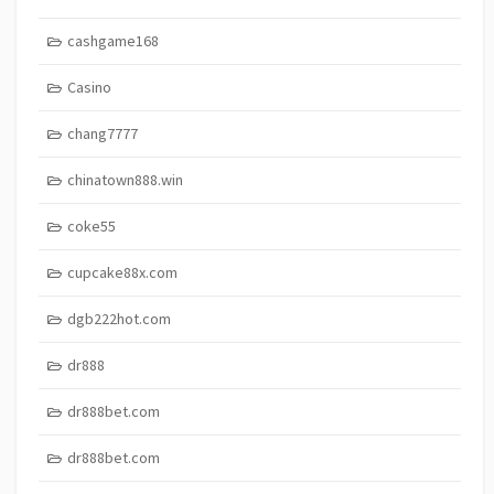
cashgame168
Casino
chang7777
chinatown888.win
coke55
cupcake88x.com
dgb222hot.com
dr888
dr888bet.com
dr888bet.com