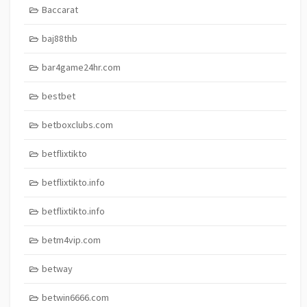
Baccarat
baj88thb
bar4game24hr.com
bestbet
betboxclubs.com
betflixtikto
betflixtikto.info
betflixtikto.info
betm4vip.com
betway
betwin6666.com