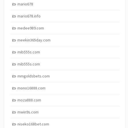
mario678
mario678.info
medee989.com
meekin365day.com
mib555s.com
mib555s.com
mmgoldsbets.com
mono16888.com
moza888.com
mwin9s.com
niseko168bet.com