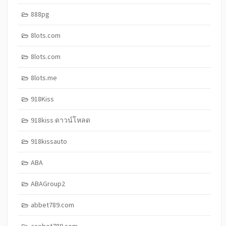
888pg
8lots.com
8lots.com
8lots.me
918Kiss
918kiss ดาวน์โหลด
918kissauto
ABA
ABAGroup2
abbet789.com
acebet789.com