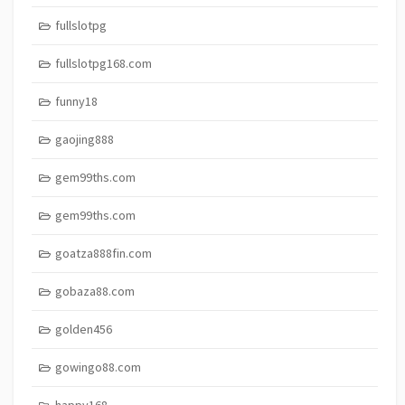
fullslotpg
fullslotpg168.com
funny18
gaojing888
gem99ths.com
gem99ths.com
goatza888fin.com
gobaza88.com
golden456
gowingo88.com
happy168