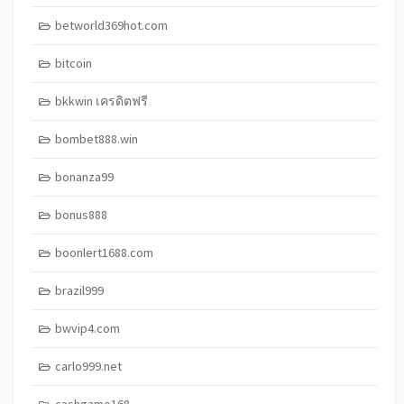
betworld369hot.com
bitcoin
bkkwin เครดิตฟรี
bombet888.win
bonanza99
bonus888
boonlert1688.com
brazil999
bwvip4.com
carlo999.net
cashgame168