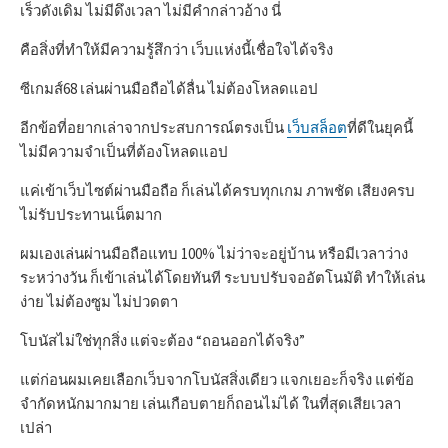
เร็วดังเดิม ไม่มีดึงเวลา ไม่มีคำกล่าวอ้าง นี่
คือสิ่งที่ทำให้มีความรู้สึกว่า เว็บแห่งนี้เชื่อใจได้จริง
ซีเกมส์68 เล่นผ่านมือถือได้ลื่น ไม่ต้องโหลดแอป
อีกข้อที่อยากเล่าจากประสบการณ์ตรงเป็น
เว็บสล็อต
ที่ดีในยุคนี้
ไม่มีความจำเป็นที่ต้องโหลดแอป
แค่เข้าเว็บไซต์ผ่านมือถือ ก็เล่นได้ครบทุกเกม ภาพชัด เสียงครบ
ไม่รับประทานเน็ตมาก
ผมเองเล่นผ่านมือถือแทบ 100% ไม่ว่าจะอยู่บ้าน หรือมีเวลาว่าง
ระหว่างวัน ก็เข้าเล่นได้โดยทันที ระบบปรับจออัตโนมัติ ทำให้เล่น
ง่าย ไม่ต้องซูม ไม่ปวดตา
โบนัสไม่ใช่ทุกสิ่ง แต่จะต้อง “ถอนออกได้จริง”
แต่ก่อนผมเคยเลือกเว็บจากโบนัสสิ่งเดียว แจกเยอะก็จริง แต่ข้อ
จำกัดหนักมากมาย เล่นเกือบตายก็ถอนไม่ได้ ในที่สุดเสียเวลา
เปล่า