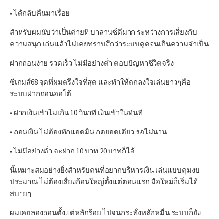
• ได้กลับคืนมาเรื่อย
สำหรับผมนับว่าเป็นค่ายที่ บาลานซ์ดีมาก ระหว่างการเสี่ยงกับ
ความสนุก เล่นแล้วไม่เคยทราบสึกว่าระบบดูดจนเกินความจำเป็น
ฝากถอนง่าย รวดเร็ว ไม่มีอย่างต่ำ ตอบปัญหาชีวิตจริง
ซีเกมส์68 จุดที่ผมตรึงใจที่สุด และทำให้ตกลงใจเล่นยาวๆคือ
ระบบฝากถอนออโต้
• ฝากเงินเข้าไม่เกิน 10 วินาที เงินเข้าในทันที
• ถอนเงิน ไม่ต้องทักแอดมิน กดยอดเดียว รอไม่นาน
• ไม่มีอย่างต่ำ จะฝาก 10 บาท 20 บาทก็ได้
นี้เหมาะสมอย่างยิ่งสำหรับคนที่อยากบริหารเงิน เล่นแบบคุมงบ
ประมาณ ไม่ต้องเสี่ยงก้อนใหญ่ตั้งแต่ตอนแรก มือใหม่ก็เริ่มได้
สบายๆ
ผมเคยลองถอนตั้งแต่หลักร้อย ไปจนกระทั่งหลักหมื่น ระบบก็ยัง