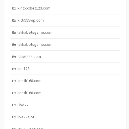
kingxxxbet123.com
kitti999vip.com
lalikabetsgame.com
lalikabetsgame.com
lcbet444.com
lion123
lionth168.com
lionth168.com
Live22
live22slot
lnw365bet.com