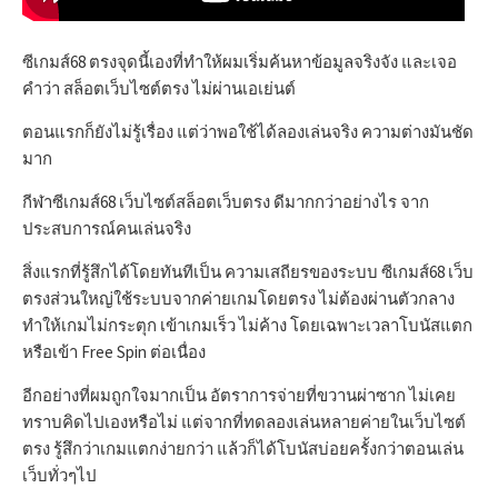
ซีเกมส์68 ตรงจุดนี้เองที่ทำให้ผมเริ่มค้นหาข้อมูลจริงจัง และเจอ
คำว่า สล็อตเว็บไซต์ตรง ไม่ผ่านเอเย่นต์
ตอนแรกก็ยังไม่รู้เรื่อง แต่ว่าพอใช้ได้ลองเล่นจริง ความต่างมันชัด
มาก
กีฬาซีเกมส์68 เว็บไซต์สล็อตเว็บตรง ดีมากกว่าอย่างไร จาก
ประสบการณ์คนเล่นจริง
สิ่งแรกที่รู้สึกได้โดยทันทีเป็น ความเสถียรของระบบ ซีเกมส์68 เว็บ
ตรงส่วนใหญ่ใช้ระบบจากค่ายเกมโดยตรง ไม่ต้องผ่านตัวกลาง
ทำให้เกมไม่กระตุก เข้าเกมเร็ว ไม่ค้าง โดยเฉพาะเวลาโบนัสแตก
หรือเข้า Free Spin ต่อเนื่อง
อีกอย่างที่ผมถูกใจมากเป็น อัตราการจ่ายที่ขวานผ่าซาก ไม่เคย
ทราบคิดไปเองหรือไม่ แต่จากที่ทดลองเล่นหลายค่ายในเว็บไซต์
ตรง รู้สึกว่าเกมแตกง่ายกว่า แล้วก็ได้โบนัสบ่อยครั้งกว่าตอนเล่น
เว็บทั่วๆไป