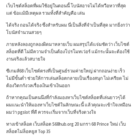
เว็บไซต์สล็อตที่ผมใช้อยู่ในตอนนี้ โบนัสอาจไม่ได้หวือหวาที่สุด
แต่ ข้อแม้มีเหตุผล รวมทั้งที่สำคัญคือ เล่น
ได้จริง ถอนได้จริง ซึ่งสำหรับผม นี่เป็นสิ่งที่จำเป็นที่สุด มากยิ่งกว่า
โบนัสจำนวนสวยๆ
ภายหลังลองถูกลองผิดมาหลายเว็บ ผมสรุปได้แจ่มชัดว่า เว็บไซต์
สล็อตที่ดี ไม่มีความจำเป็นต้องโปรโมทเว่อร์ แม้กระนั้นจะต้องใช้
งานจริงแล้วสบายใจ
ซีเกมส์68 เว็บไซต์ตรงที่เป็นศูนย์รวมค่ายใหญ่ ฝากถอนง่าย เร็ว
ไม่มีขั้นต่ำ ช่วยให้การเล่นสล็อตกลายเป็นเรื่องสนุก ไม่เครียด ไม่
ต้องวิตกกังวลเรื่องเงินเข้าเงินออก
ถ้าหากคุณเป็นคนนึงที่กำลังมองหาเว็บไซต์สล็อตที่เล่นยาวๆได้
ผมแนะนำให้มองหาเว็บไซต์ในลักษณะนี้ แล้วคุณจะเข้าใจเหมือน
ผมว่า pgslot ที่ดี ควรจะเริ่มจากเว็บที่จริงดวงใจ
ทางเข้าสล็อต เว็บสล็อต S68hub.org 20 มกรา 68 Prince ใหม่ เว็บ
สล็อตไม่ล็อคยูส Top 35