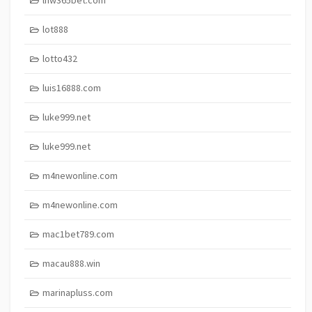
lot888
lotto432
luis16888.com
luke999.net
luke999.net
m4newonline.com
m4newonline.com
mac1bet789.com
macau888.win
marinapluss.com