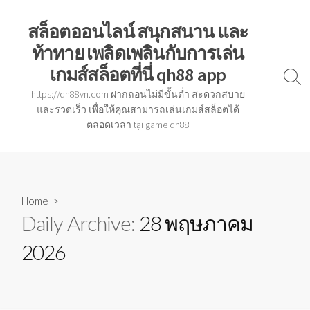
Skip
to
สล็อตออนไลน์ สนุกสนาน และ
content
ท้าทาย เพลิดเพลินกับการเล่น
เกมส์สล็อตที่นี่ qh88 app
Sear
https://qh88vn.com ฝากถอนไม่มีขั้นต่ำ สะดวกสบาย
Togg
และรวดเร็ว เพื่อให้คุณสามารถเล่นเกมส์สล็อตได้
ตลอดเวลา tại game qh88
Home
>
Daily Archive:
28 พฤษภาคม
2026