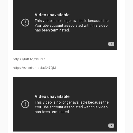
https://bitt.to/dsur77
https://shorturl.asia/347QM