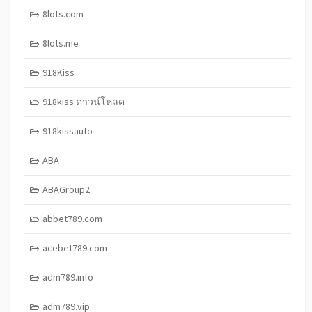
8lots.com
8lots.me
918Kiss
918kiss ดาวน์โหลด
918kissauto
ABA
ABAGroup2
abbet789.com
acebet789.com
adm789.info
adm789.vip