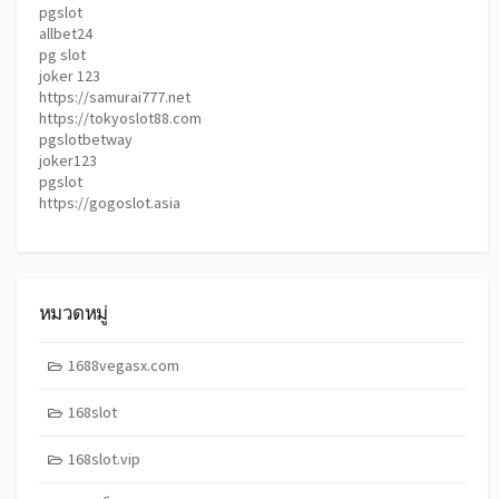
pgslot
allbet24
pg slot
joker 123
https://samurai777.net
https://tokyoslot88.com
pgslotbetway
joker123
pgslot
https://gogoslot.asia
หมวดหมู่
1688vegasx.com
168slot
168slot.vip