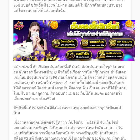
Soft แบบลิขสิทธิ์แท้ 100% ไม่ผ่านเอเย่นต์ ไม่มีการดัดแปลงปรับปรุง
แก้ไขระบบอะไรก็แล้วแต่ทั้งนั้น!
สมัย 2026 นี้ ถ้าเกิดจะเล่นสล็อตทั้งที มันจำต้องเล่นแบบล้ำๆอัปเดตเท
รนด์ไวเวอร์ ซึ่ง ทางเข้าpg เค้าลือชื่อเรื่องการเป็น “ผู้นำเทรนด์” อัปเดต
เกมใหม่ปัจจุบันจากค่าย PG ก่อนใครกันแน่ในจักรวาล! ค่ายหลักปล่อย
เกมไหนปุบปับ หน้าเว็บไซต์เราเข้าระบบปั๊บ ไม่ต้องนั่งคอยเป็นต้นตย์
ให้เสียอารมณ์ ใครกันแน่อยากสัมผัสความฟิน เป็นคนแรกที่ได้ปั่นเกม
ใหม่ รีบตามมาดูความเริ่ดฉบับตัวแม่ของเว็บนี้กันเลยคะ บอกเลยว่า
เด็ดจนจะต้องขอร้องชีวิต!
ลิขสิทธิ์แท้ PG Soft มันดียังไง? เพราะเหตุไรจะต้อง funny18 เพียงแค่
นั้น!
เชื่อว่าหลายๆคนคงเคยรับรู้คำว่า เว็บไซต์funny18 แท้ กับ เว็บไซต์
เอเย่นต์ จนกระทั่งหูชาใช่ไหมค่ะ? แต่ว่าทราบไหมว่ามันแตกต่างกัน
แบบฟ้ากับเหว! การที่คุณเลือกพนันกับ ทางเข้าpg ซึ่งเป็นเว็บตรง
สล็อต PG แท้ ส่งสัญญาณตรงจากเซิร์ฟเวอร์หลักของค่ายเกม มีจุดเด่น