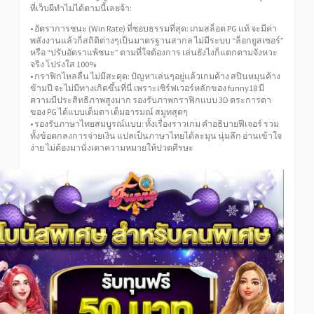
ที่เว็บผีทำไม่ได้ตามนี้เลยจ้า:
• อัตราการชนะ (Win Rate) ที่ชอบธรรมที่สุด: เกมสล็อต PG แท้ จะมีค่า
พลังงานแล้วก็สถิติต่างๆเป็นมาตรฐานสากล ไม่มีระบบ “ล็อกยูสเซอร์”
หรือ “ปรับอัตราแพ้ชนะ” ตามที่ใจต้องการ เล่นยังไงก็แตกตามจังหวะ
จริง โปร่งใส 100%
• กราฟิกไหลลื่น ไม่มีสะดุด: ปัญหาเล่นๆอยู่แล้วเกมค้าง สปินหมุนค้าง
ข้ามปี จะไม่มีทางเกิดขึ้นที่นี่ เพราะเซิร์ฟเวอร์หลักของ funny18 มี
ความมีประสิทธิภาพสูงมาก รองรับภาพกราฟิกแบบ 3D ตระการตา
ของ PG ได้แบบเต็มตา เต็มอารมณ์ สมูทสุดๆ
• รองรับภาษาไทยสมบูรณ์แบบ: ทั้งเรื่องราวเกม คำอธิบายฟีเจอร์ รวม
ทั้งข้อตกลงการจ่ายเงิน แปลเป็นภาษาไทยได้ละมุน นุ่มลึก อ่านเข้าใจ
ง่าย ไม่ต้องมานั่งเดาความหมายให้ปวดศีรษะ