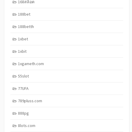
168สล็อต
188bet
188betth
1xbet
1xbit
1xgameth.com
55slot
77UFA
789pluss.com
888pg
8lots.com