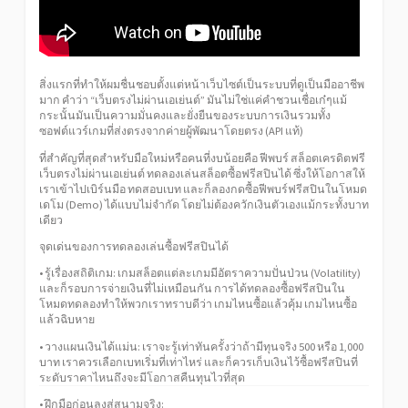
สิ่งแรกที่ทำให้ผมชื่นชอบตั้งแต่หน้าเว็บไซต์เป็นระบบที่ดูเป็นมืออาชีพ
มาก คำว่า “เว็บตรงไม่ผ่านเอเย่นต์” มันไม่ใช่แค่คำชวนเชื่อเก๋ๆแม้
กระนั้นมันเป็นความมั่นคงและยั่งยืนของระบบการเงินรวมทั้ง
ซอฟต์แวร์เกมที่ส่งตรงจากค่ายผู้พัฒนาโดยตรง (API แท้)
ที่สำคัญที่สุดสำหรับมือใหม่หรือคนที่งบน้อยคือ ฟีพบร์ สล็อตเครดิตฟรี
เว็บตรงไม่ผ่านเอเย่นต์ ทดลองเล่นสล็อตซื้อฟรีสปินได้ ซึ่งให้โอกาสให้
เราเข้าไปเบิร์นมือ ทดสอบเบท และก็ลองกดซื้อฟีพบร์ฟรีสปินในโหมด
เดโม (Demo) ได้แบบไม่จำกัด โดยไม่ต้องควักเงินตัวเองแม้กระทั้งบาท
เดียว
จุดเด่นของการทดลองเล่นซื้อฟรีสปินได้
• รู้เรื่องสถิติเกม: เกมสล็อตแต่ละเกมมีอัตราความปั่นป่วน (Volatility)
และก็รอบการจ่ายเงินที่ไม่เหมือนกัน การได้ทดลองซื้อฟรีสปินใน
โหมดทดลองทำให้พวกเราทราบดีว่า เกมไหนซื้อแล้วคุ้ม เกมไหนซื้อ
แล้วฉิบหาย
• วางแผนเงินได้แม่น: เราจะรู้เท่าทันครั้งว่าถ้ามีทุนจริง 500 หรือ 1,000
บาท เราควรเลือกเบทเริ่มที่เท่าไหร่ และก็ควรเก็บเงินไว้ซื้อฟรีสปินที่
ระดับราคาไหนถึงจะมีโอกาสคืนทุนไวที่สุด
• ฝึกมือก่อนลงสู่สนามจริง: