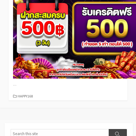
…
CATEGORIES
HAPPY168
Search