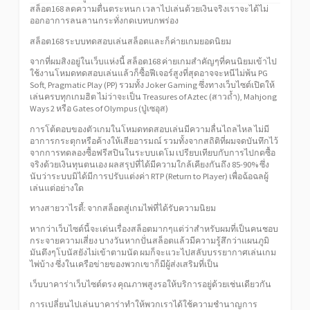
สล็อต168
ลดความตื่นตระหนก เวลาไปเล่นด้วยเงินจริงเราจะได้ไม่
ออกอาการลนลานกระทั่งกดเบทบกพร่อง
สล็อต168 ระบบทดสอบเล่นสล็อตและก็ค่ายเกมยอดนิยม
จากที่ผมสิงอยู่ในเว็บแห่งนี้ สล็อต168 ค่ายเกมสำคัญๆที่คนนิยมเข้าไป
ใช้งานโหมดทดสอบเล่นแล้วก็ซื้อฟีเจอร์สูงที่สุดอาจจะหนีไม่พ้น PG
Soft, Pragmatic Play (PP) รวมทั้ง Joker Gaming ซึ่งทางเว็บไซต์เปิดให้
เล่นครบทุกเกมฮิต ไม่ว่าจะเป็น Treasures of Aztec (สาวถ้ำ), Mahjong
Ways 2 หรือ Gates of Olympus (ปู่เซอุส)
การโต้ตอบของตัวเกมในโหมดทดสอบเล่นมีความลื่นไถลไหล ไม่มี
อาการกระตุกหรือค้างให้เสียอารมณ์ รวมทั้งจากสถิติที่ผมจดบันทึกไว้
จากการทดลองซื้อฟรีสปินในระบบเดโม เปรียบเทียบกับการไปกดซื้อ
จริงด้วยเงินทุนตนเอง ผลสรุปที่ได้มีความใกล้เคียงกันถึง 85-90% ซึ่ง
นับว่าระบบมิได้มีการปรับแต่งค่า RTP (Return to Player) เพื่อฉ้อฉลผู้
เล่นแต่อย่างใด
ทางสายวาไรตี้: จากสล็อตสู่เกมไพ่ที่ได้รับความนิยม
หากว่าเว็บไซต์นี้จะเด่นเรื่องสล็อตมากๆแต่ว่าสำหรับผมที่เป็นคนชอบ
กระจายความเสี่ยง บางวันหากปั่นสล็อตแล้วมีความรู้สึกว่าแผนภูมิ
มันตึงๆโบนัสยังไม่เข้าตามนัด ผมก็จะแวะไปสลับบรรยากาศเล่นเกม
ไพ่บ้าง ซึ่งในเครือข่ายของพวกเขาก็มีผู้ส่งเสริมที่เป็น
เว็บบาคาร่าเว็บไซต์ตรง คุณภาพสูงรอให้บริการอยู่ด้วยเช่นเดียวกัน
การเปลี่ยนไปเล่นบาคาร่าทำให้พวกเราได้ใช้ความชำนาญการ