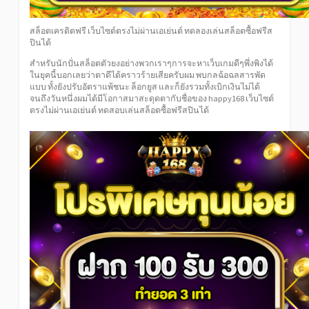
สล็อตเครดิตฟรี เว็บไซต์ตรงไม่ผ่านเอเย่นต์ ทดลองเล่นสล็อตซื้อฟรีส
ปินได้
สำหรับนักปั่นสล็อตตัวยงอย่างพวกเราๆการจะหาเว็บเกมดีๆพึ่งพิงได้
ในยุคนี้บอกเลยว่าตาดีได้คราวร้ายเสียครับผม พบกลฉ้อฉลสารพัด
แบบ ทั้งยังปรับอัตราแพ้ชนะ ล็อกยูส และก็ยังรวมทั้งเบิกเงินไม่ได้
จนถึงวันหนึ่งผมได้มีโอกาสมาสะดุดตากับชื่อของ happy168 เว็บไซต์
ตรงไม่ผ่านเอเย่นต์ ทดสอบเล่นสล็อตซื้อฟรีสปินได้