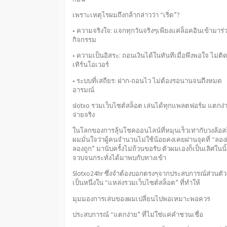
เพราะเหตุไรผมถึงกล้ากล่าวว่า “เริ่ด”?
• ความจริงใจ: แจกทุกวันจริงๆเพียงแค่ล็อคอินเข้ามาร่
กิจกรรม
• ความเป็นอิสระ: ถอนเงินได้ในทันทีเมื่อพึงพอใจ ไม่ติ
เทิร์นโอเวอร์
• ระบบที่เสถียร: ฝาก-ถอนไว ไม่ต้องรอนานจนถึงหมด
อารมณ์
slotxo รวมเว็บไซต์สล็อต เล่นได้ทุกแพลตฟอร์ม แตกง่
จ่ายจริง
ในโลกของการลุ้นโชคออนไลน์ที่หมุนเร็วเท่ากับวงล้อส
ผมมั่นใจว่าผู้คนจำนวนไม่ใช้น้อยคงเคยผ่านจุดที่ “ลอง
ลองถูก” มานับครั้งไม่ถ้วนขอรับ ตัวผมเองก็เป็นเลิศในนั
จวบจนกระทั่งได้มาพบกับทางเข้า
Slotxo24hr ซึ่งจำต้องบอกตรงๆจากประสบการณ์ส่วนตัวว่
เป็นหนึ่งใน “แหล่งรวมเว็บไซต์สล็อต” ที่ทำให้
มุมมองการเล่นของผมเปลี่ยนไปพอเหมาะพอควร
ประสบการณ์ “แตกง่าย” ที่ไม่ใช่แค่คำชวนเชื่อ