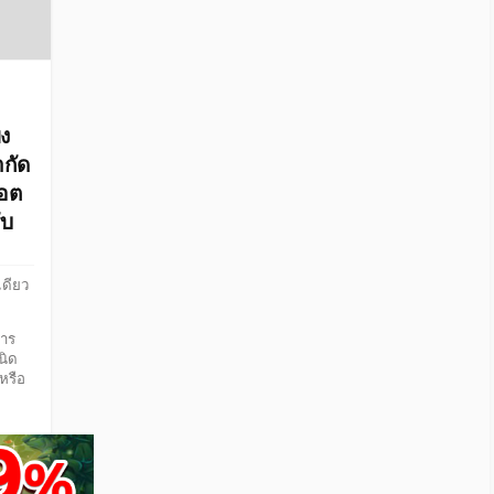
ิง
ำกัด
็อต
ับ
เดียว
การ
นิด
 หรือ