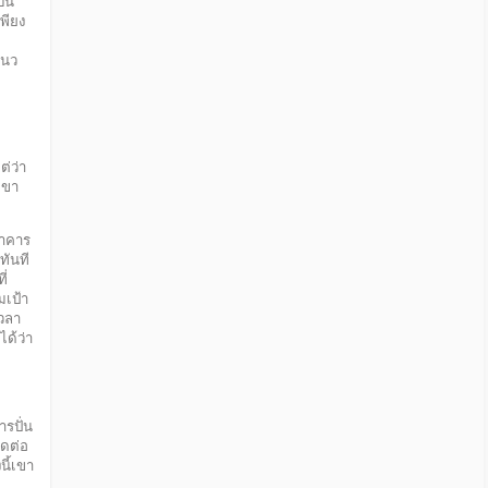
้บน
พียง
แนว
ต่ว่า
เขา
นาคาร
ทันที
ี่
มเป้า
เวลา
ได้ว่า
ารปั่น
ิดต่อ
นี้เขา