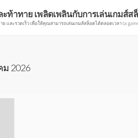
ท้าทาย เพลิดเพลินกับการเล่นเกมส์สล็อต
บาย และรวดเร็ว เพื่อให้คุณสามารถเล่นเกมส์สล็อตได้ตลอดเวลา tại game
คม 2026