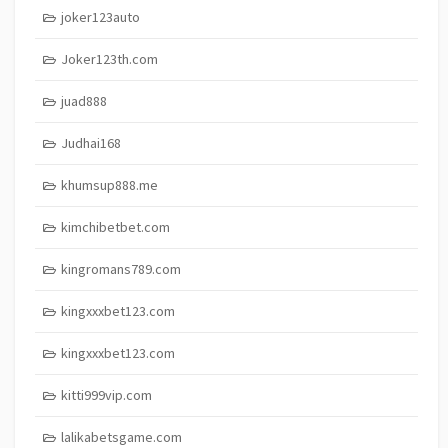
joker123auto
Joker123th.com
juad888
Judhai168
khumsup888.me
kimchibetbet.com
kingromans789.com
kingxxxbet123.com
kingxxxbet123.com
kitti999vip.com
lalikabetsgame.com