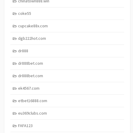
chinatown888.win
coke55
cupcake88x.com
dgb222hot.com
dr888
dr888bet.com
dr888bet.com
ek4567.com
etbet16888.com
eu369clubs.com
FAFA123