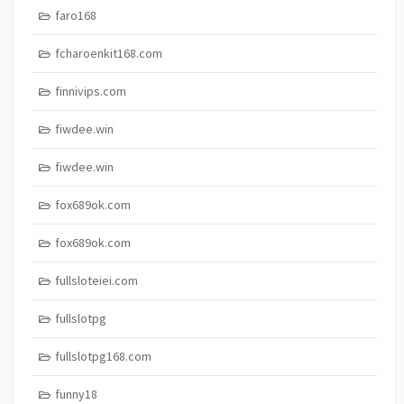
faro168
fcharoenkit168.com
finnivips.com
fiwdee.win
fiwdee.win
fox689ok.com
fox689ok.com
fullsloteiei.com
fullslotpg
fullslotpg168.com
funny18