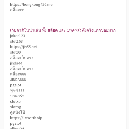
https://hongkong456.me
สล็อต66
เว็บคาสิโนน่าเล่น ทั้ง
สล็อต
และ
บาคาร่า
ตึงจริงแตกบ่อยมาก
joker123
slot168
https://jin55.net
slot99
สล็อตเว็บตรง
jinda44
สล็อตเว็บตรง
สล็อต888
JINDA888
pgslot
พุซซี่888
บาคาร่า
slotxo
slotpg
ดูหนังโป๊
https://1xbetth.vip
pgslot
allbet24