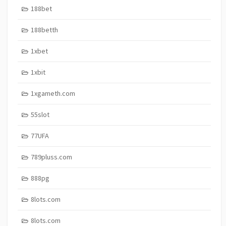
188bet
188betth
1xbet
1xbit
1xgameth.com
55slot
77UFA
789pluss.com
888pg
8lots.com
8lots.com