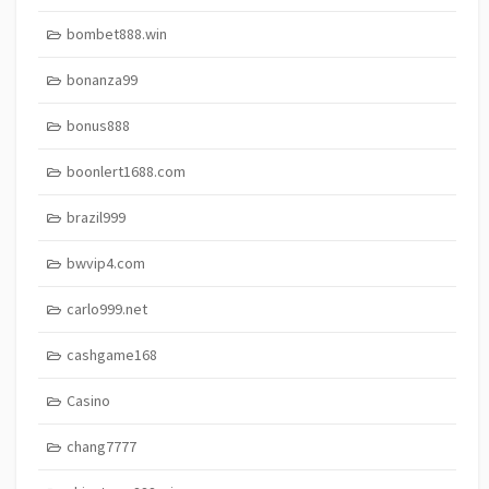
bombet888.win
bonanza99
bonus888
boonlert1688.com
brazil999
bwvip4.com
carlo999.net
cashgame168
Casino
chang7777