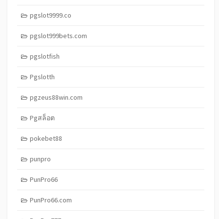
pgslot9999.co
pgslot999bets.com
pgslotfish
Pgslotth
pgzeus88win.com
Pgสล็อต
pokebet88
punpro
PunPro66
PunPro66.com