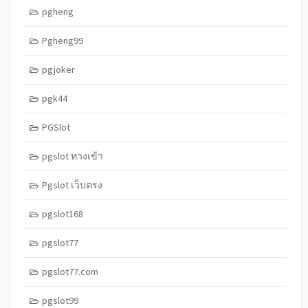
pgheng
Pgheng99
pgjoker
pgk44
PGSlot
pgslot ทางเข้า
Pgslot เว็บตรง
pgslot168
pgslot77
pgslot77.com
pgslot99