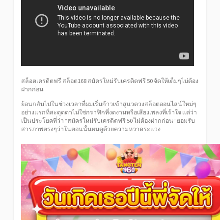
สล็อตเครดิตฟรี
สล็อต168 สมัครใหม่รับเครดิตฟรี 50 จัดให้เต็มๆไม่ต้อง
ฝากก่อน
ย้อนกลับไปในช่วงเวลาที่ผมเริ่มก้าวเข้าสู่แวดวงสล็อตออนไลน์ใหม่ๆ
อย่างแรกที่สะดุดตาไม่ใช่กราฟิกที่งดงามหรือเสียงเพลงที่เร้าใจ แต่ว่า
เป็นประโยคที่ว่า “สมัครใหม่รับเครดิตฟรี 50 ไม่ต้องฝากก่อน” ยอมรับ
สารภาพตรงๆว่าในตอนนั้นผมดูด้วยความหวาดระแวง