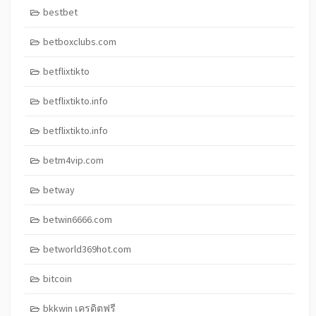
bestbet
betboxclubs.com
betflixtikto
betflixtikto.info
betflixtikto.info
betm4vip.com
betway
betwin6666.com
betworld369hot.com
bitcoin
bkkwin เครดิตฟรี