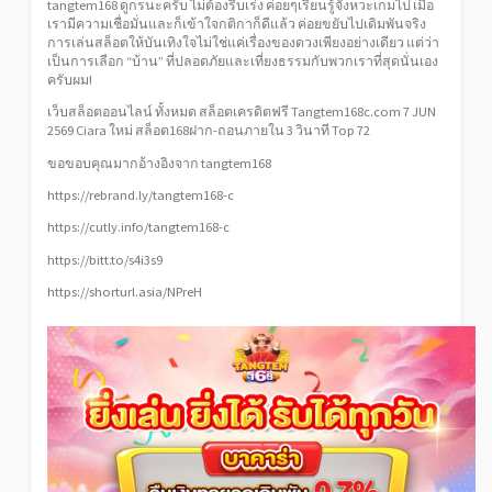
tangtem168 ดูกรนะครับ ไม่ต้องรีบเร่ง ค่อยๆเรียนรู้จังหวะเกมไป เมื่อ
เรามีความเชื่อมั่นและก็เข้าใจกติกาก็ดีแล้ว ค่อยขยับไปเดิมพันจริง
การเล่นสล็อตให้บันเทิงใจไม่ใช่แค่เรื่องของดวงเพียงอย่างเดียว แต่ว่า
เป็นการเลือก “บ้าน” ที่ปลอดภัยและเที่ยงธรรมกับพวกเราที่สุดนั่นเอง
ครับผม!
เว็บสล็อตออนไลน์ ทั้งหมด สล็อตเครดิตฟรี Tangtem168c.com 7 JUN
2569 Ciara ใหม่ สล็อต168ฝาก-ถอนภายใน 3 วินาที Top 72
ขอขอบคุณมากอ้างอิงจาก
tangtem168
https://rebrand.ly/tangtem168-c
https://cutly.info/tangtem168-c
https://bitt.to/s4i3s9
https://shorturl.asia/NPreH