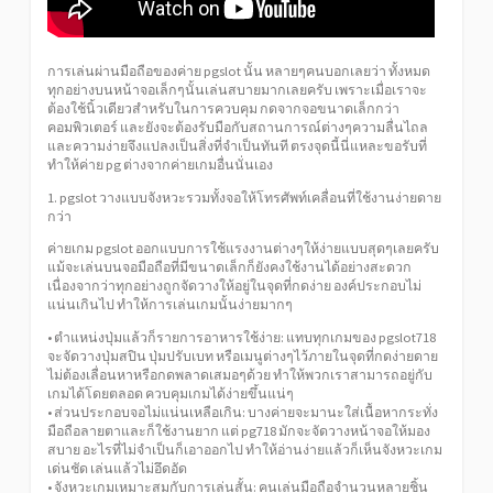
การเล่นผ่านมือถือของค่าย pgslot นั้น หลายๆคนบอกเลยว่า ทั้งหมด
ทุกอย่างบนหน้าจอเล็กๆนั้นเล่นสบายมากเลยครับ เพราะเมื่อเราจะ
ต้องใช้นิ้วเดียวสำหรับในการควบคุม กดจากจอขนาดเล็กกว่า
คอมพิวเตอร์ และยังจะต้องรับมือกับสถานการณ์ต่างๆความลื่นไถล
และความง่ายจึงแปลงเป็นสิ่งที่จำเป็นทันที ตรงจุดนี้นี่แหละขอรับที่
ทำให้ค่าย pg ต่างจากค่ายเกมอื่นนั่นเอง
1. pgslot วางแบบจังหวะรวมทั้งจอให้โทรศัพท์เคลื่อนที่ใช้งานง่ายดาย
กว่า
ค่ายเกม pgslot ออกแบบการใช้แรงงานต่างๆให้ง่ายแบบสุดๆเลยครับ
แม้จะเล่นบนจอมือถือที่มีขนาดเล็กก็ยังคงใช้งานได้อย่างสะดวก
เนื่องจากว่าทุกอย่างถูกจัดวางให้อยู่ในจุดที่กดง่าย องค์ประกอบไม่
แน่นเกินไป ทำให้การเล่นเกมนั้นง่ายมากๆ
• ตำแหน่งปุ่มแล้วก็รายการอาหารใช้ง่าย: แทบทุกเกมของ pgslot718
จะจัดวางปุ่มสปิน ปุ่มปรับเบท หรือเมนูต่างๆไว้ภายในจุดที่กดง่ายดาย
ไม่ต้องเลื่อนหาหรือกดพลาดเสมอๆด้วย ทำให้พวกเราสามารถอยู่กับ
เกมได้โดยตลอด ควบคุมเกมได้ง่ายขึ้นแน่ๆ
• ส่วนประกอบจอไม่แน่นเหลือเกิน: บางค่ายจะมานะใส่เนื้อหากระทั่ง
มือถือลายตาและก็ใช้งานยาก แต่ pg718 มักจะจัดวางหน้าจอให้มอง
สบาย อะไรที่ไม่จำเป็นก็เอาออกไป ทำให้อ่านง่ายแล้วก็เห็นจังหวะเกม
เด่นชัด เล่นแล้วไม่อึดอัด
• จังหวะเกมเหมาะสมกับการเล่นสั้น: คนเล่นมือถือจำนวนหลายชิ้น