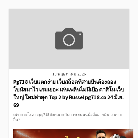
19 พฤษภาคม 2026
Pg718 เว็บแตกง่าย เว็บสล็อตที่สายปั่นต้องลอง
โบนัสมาไว เกมเยอะ เล่นเพลินไม่มีเบื่อ คาสิโน เว็บ
ใหญ่ ใหม่ล่าสุด Top 2 by Russel pg718.co 24 มิ.ย.
69
เพราะอะไรค่าย pg718 ถึงเหมาะกับการเล่นบนมือถือมากยิ่งกว่าค่าย
อื่น?