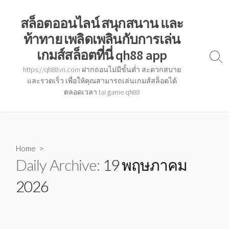
Skip
to
สล็อตออนไลน์ สนุกสนาน และ
content
ท้าทาย เพลิดเพลินกับการเล่น
เกมส์สล็อตที่นี่ qh88 app
Sear
https://qh88vn.com ฝากถอนไม่มีขั้นต่ำ สะดวกสบาย
Togg
และรวดเร็ว เพื่อให้คุณสามารถเล่นเกมส์สล็อตได้
ตลอดเวลา tại game qh88
Home
>
Daily Archive:
19 พฤษภาคม
2026