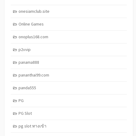
onesiamclub.site
Online Games
onoplus168.com
p2vvip
panama888
pananthai99.com
panda555
PG
PG Slot
pg slot ทางเข้า