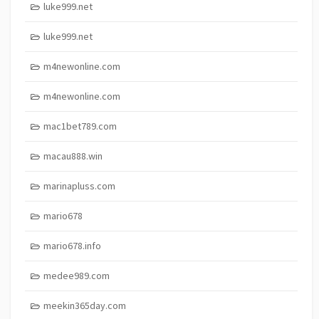
luke999.net
luke999.net
m4newonline.com
m4newonline.com
mac1bet789.com
macau888.win
marinapluss.com
mario678
mario678.info
medee989.com
meekin365day.com