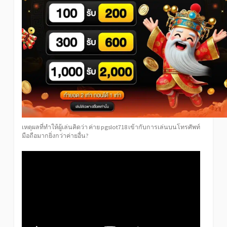
เหตุผลที่ทำให้ผู้เล่นคิดว่า ค่าย pgslot718 เข้ากับการเล่นบนโทรศัพท์
มือถือมากยิ่งกว่าค่ายอื่น?