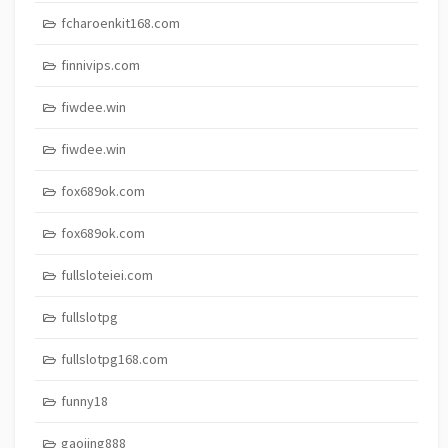
fcharoenkit168.com
finnivips.com
fiwdee.win
fiwdee.win
fox689ok.com
fox689ok.com
fullsloteiei.com
fullslotpg
fullslotpg168.com
funny18
gaojing888