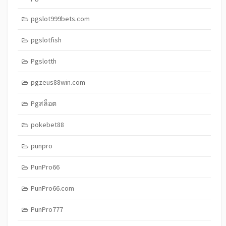
pgslot999bets.com
pgslotfish
Pgslotth
pgzeus88win.com
Pgสล็อต
pokebet88
punpro
PunPro66
PunPro66.com
PunPro777