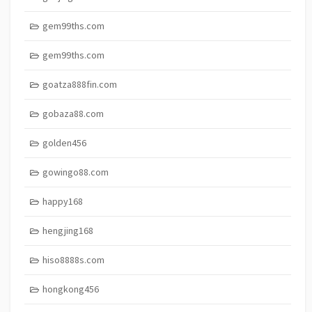
gem99ths.com
gem99ths.com
goatza888fin.com
gobaza88.com
golden456
gowingo88.com
happy168
hengjing168
hiso8888s.com
hongkong456