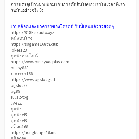
การบรรลุเป้าหมายมักมากับการตัดสินใจของเราในเวลาที่เรา
รับมันอย่างจริงใจ
เว็บสล็อตและบาคาร่าของโครตดีเว็บนี้เล่นแล้วรวยจัดๆ
https://918kissauto.xyz
หนังชนโรง
https://sagame168th.club
joker123
ดูหนังออนไลน์
https://www.pussy888play.com
pussy888
บาคาร่า168
https://www.pgslot.golf
pgslot77
pg99
fullslotpg
live22
ดูหนัง
ดูหนังฟรี
ดูหนังฟรี
สล็อต168
https://hongkong456.me
สล็อต66