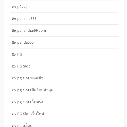
p2vvip
panama888
pananthai99.com
panda555
PG
PG Slot
pg slot ทางเข้า
pg slot เปิดใหม่ล่าสุด
pg slot เว็บตรง
PG Slot เว็บใหม่
pg สล็อต