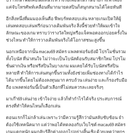
แค่จับโทรศัพท์เคลื่อนที่มากมายดสปินก็สนุกสนานได้โดยทันที
อีกสิ่งหนึ่งที่ผมมองเห็นคือ ฟีพบร์ทดสอบเล่น หลายเกมเปิดให้ผู้
เล่นทดสอบเล่นฟรีก่อนวางเดิมพันจริง สิ่งนี้ช่วยทำให้ผมเข้าใจ
ลักษณะของเกม ทราบว่ารางวัลใหญ่หรือแจ็คพอตออกบ่อยครั้งใน
ช่วงไหน ทำให้การวางเดิมพันจริงได้โอกาสชนะสูงขึ้น
นอกเหนือจากนั้น macau69 สมัคร แพลตฟอร์มยังมี โปรโมชั่นรวม
ทั้งโบนัส ที่น่าสนใจ ไม่ว่าจะเป็นโบนัสต้อนรับสมาชิกใหม่ โปรโม
ชั่นฝากเงิน หรือฟรีสปินในบางเกม ผมเคยได้รับโบนัสฟรีสปิน
หลายที ทำให้การเล่นสนุกขึ้นรวมทั้งยังช่วยเพิ่มช่องทางได้กำไร
ได้มากขึ้นโดยไม่ต้องลงทุนมาก ครบถ้วน เล่นง่าย และก็รองรับมือ
ถือ แพลตฟอร์มนี้เป็นตัวเลือกที่ไม่สมควรละเลยจริงๆ
มาเก๊า69 เล่นง่าย เข้าใจง่าย แล้วก็ทำกำไรได้จริง ประสบการณ์
ตรงที่ทำให้คนไหนก็เลือกเล่น
ตอนแรกก็ไม่กล้าเล่น เพราะว่ามีความรู้สึกว่ามันสลับซับซ้อน จำ
ต้องใช้เทคนิคมาก แต่ว่าพอได้ทดลองกับเว็บไซต์ macau69 สมัคร
เกมแตกหนัก ผมกลับรู้สึกต่างออกไปอย่างสิ้นเชิง ด้วยเหตุว่าทุกๆ