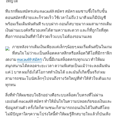
ใหญ่ได้
ทีแรกที่ผมสมัครเล่น macau69 สมัคร สมัคร ผมซาบซึ้งใจกับขั้น
ตอนสมัครที่ง่ายและก็รวดเร็ว ใช้เวลาไม่ถึง 3 นาที ผมก็มีบัญชี
พร้อมเริ่มเดิมพันทันที ระบบฝาก-ถอนก็สบายมาก ผมสามารถเติม
เงินผ่านแบงค์หรือวอเลทได้ตามความสะดวก และก็ที่ถูกใจที่สุด
คือการถอนเงินที่ทำได้รวดเร็วแบบไม่ต้องรอนานเลย
ภายหลังจากเติมเงินเพียงแค่เล็กๆน้อยๆ ผมเริ่มต้นสปินในเกม
ที่สนใจ ไม่ว่าจะเป็นสล็อตคลาสสิกหรือสล็อตวิดีโอที่มีกราฟิก
งดงาม
macau69 สมัคร
เว็บนี้มีเกมสล็อตครบทุกแนว ทำให้ผม
สนุกสนานได้ตลอดระยะเวลา ความพิเศษเป็นแม้ว่าจะลงเดิมพัน
แค่ 1 บาท ผมก็ยังได้โอกาสทำเงินได้ และมันก็เกิดขึ้นจริง! ผม
สามารถชนะโบนัสเล็กๆไปจนถึงรางวัลใหญ่ที่ทำให้หัวใจเต้นแรง
ทุกหน
สิ่งที่ทำให้ผมชอบใจอีกอย่างคือระบบสล็อตเว็บตรงที่ไม่ผ่าน
เอเย่นต์ macau69 สมัคร ทำให้มั่นใจในความปลอดภัยของเงินและ
ข้อมูลส่วนตัว ครั้งใดก็ตามชนะก็สามารถถอนเงินได้ในทันทีโดย
ไม่มีปัญหาใดๆความโปร่งใสนี้ทำให้ผมรู้สึกสบายใจแล้วก็บันเทิง