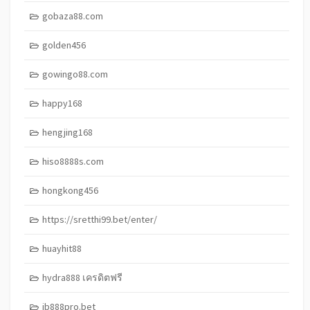
gobaza88.com
golden456
gowingo88.com
happy168
hengjing168
hiso8888s.com
hongkong456
https://sretthi99.bet/enter/
huayhit88
hydra888 เครดิตฟรี
ib888pro.bet