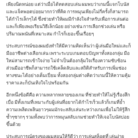
เพียงนิดหน่อย แต่ว่าเมื่อได้ทดสอบเล่น ผมพบว่าเกมนี้แจกโบนัส
และแจ็คพอตบ่อยมากกว่าที่คิด การหมุนเพียงไม่กี่ครั้งก็สามารถ
ได้กำไรเล็กๆได้ ซึ่งช่วยทำให้ผมมีกำลังใจสำหรับเพื่อการเล่นต่อ
และก็เพียงพอเรียนวิธีเล็กน้อย อย่างเช่น การเลือกช่วงเล่น หรือ
ปริมาณพนันที่เหมาะสม กำไรก็เยอะขึ้นเรื่อยๆ
ประสบการณ์ของผมยังทำให้มีความคิดเห็นว่า ผู้เล่นมือใหม่และก็
มืออาชีพต่างเลือกเล่น เพราะระบบเกมตอบปัญหาทั้งสองกลุ่ม มือ
ใหม่สามารถเข้าใจง่าย ไม่จำเป็นต้องกลุ้มใจเรื่องความซับซ้อน
ส่วนมืออาชีพก็สามารถใช้เคล็ดลับและสถิติสำหรับการเพิ่มช่อง
ทางชนะได้อย่างเต็มเปี่ยม ทั้งสองกลุ่มต่างคิดว่าเกมนี้ให้ความคุ้ม
ราคาและก็บันเทิงใจไปพร้อมกัน
อีกหนึ่งข้อดีคือ ความหลากหลายของเกม ที่ช่วยทำให้ไม่รู้เรื่องสึก
เบื่อ มีทั้งเกมที่เหมาะกับผู้เล่นที่อยากได้กำไรเร็วแล้วก็เกมที่ย้ำ
ความเพลิดเพลินยาวๆผมมักจะสลับเล่นระหว่างเกมเพื่อไม่ให้รู้สึก
ซ้ำๆซากๆ รวมทั้งพบว่าการหมุนสลับเกมช่วยทำให้เจอโบนัสบ่อย
ขึ้นด้วย
ประสบการณ์ตรงของผมสอนให้รู้ดีว่า การเล่นสล็อตที่ เล่นง่าย