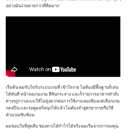
อย่างมันง่ายดายกว่าที่คิดมาก
เริ่มต้น ผมจับใจกับระบบเกมที่ เข้าใจง่าย ไม่ต้องมีพื้นฐานก็เล่น
ได้ทันที หน้าจอเกมงาม สีสันกระจ่าง และก็รายการอาหารคำสั่ง
ต่างๆถูกวางแบบให้ไม่ยุ่งยากต่อการใช้งาน ผมเพียงแค่เลือกเกม
กดสปิน และรอดูผลก็สนุกได้แล้ว ไม่ต้องจำสูตรยากๆหรือวิธี
คำนวณซับซ้อน
ผมชอบใจที่สุดคือ ช่องทางได้กำไรได้จริง ผมเริ่มจากการลงทุน