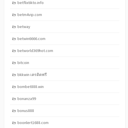
betflixtikto.info
betm4vip.com
betway
betwin6666.com
betworld369hot.com
bitcoin
bkkwin เครดิตฟรี
bombet888.win
bonanza99
bonus888
boonlert1688.com