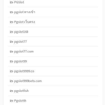
PGSlot
pgslot ทางเข้า
Pgslot เว็บตรง
pgslot168
pgslot77
pgslot77.com
pgslot99
pgslot9999.co
pgslot999bets.com
pgslotfish
Pgslotth