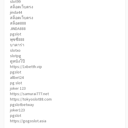
slot99
สล็อตเว็บตรง
jinda44
สล็อตเว็บตรง
สล็อต888
JINDA888
pgslot
พุซซี่888
บาคาร่า
slotxo
slotpg
ดูหนังโป๊
https://1xbetth.vip
pgslot
allbet24
pg slot
joker 123
https://samurai777.net
https://tokyoslot88.com
pgslotbetway
joker123
pgslot
https://gogoslot.asia