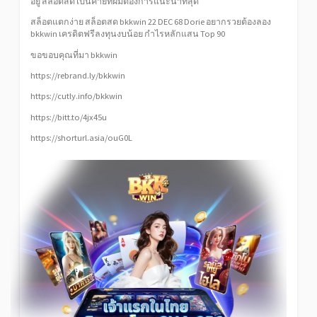
อยู่ สล็อตสด เป็นค่ายที่ผมต้องการแนะนำที่สุด
สล็อตแตกง่าย สล็อตสด bkkwin 22 DEC 68 Dorie อยากรวยต้องลอง
bkkwin เครดิตฟรีลงทุนงบน้อย กำไรหลักแสน Top 90
ขอขอบคุณที่มา
bkkwin
https://rebrand.ly/bkkwin
https://cutly.info/bkkwin
https://bitt.to/4jx45u
https://shorturl.asia/ouG0L