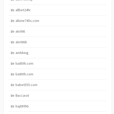
allbet24hr
allone745s.com
alot66
alot666
ambking
ba88th.com
ba88th.com
babet555.com
Baccarat
baj88thb