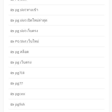
pg slot ทางเข้า
pg slot เปิดใหม่ล่าสุด
pg slot เว็บตรง
PG Slot เว็บใหม่
pg สล็อต
pg เว็บตรง
pg718
pg77
pgceo
pgfish