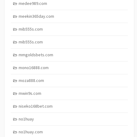
medee989.com
meekin365day.com
mib555s.com
mib555s.com
mmgoldsbets.com
mono16888.com
moza888.com
mwin9s.com
niseko168bet.com
no1huay
no1huay.com