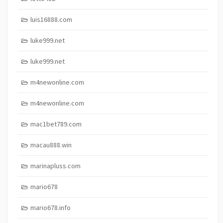
luis16888.com
luke999.net
luke999.net
m4newonline.com
m4newonline.com
mac1bet789.com
macau888.win
marinapluss.com
mario678
mario678.info