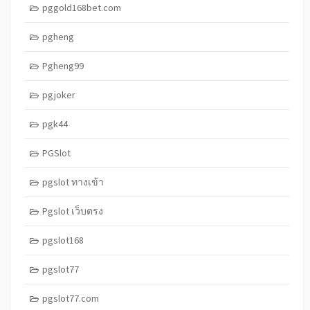
pggold168bet.com
pgheng
Pgheng99
pgjoker
pgk44
PGSlot
pgslot ทางเข้า
Pgslot เว็บตรง
pgslot168
pgslot77
pgslot77.com