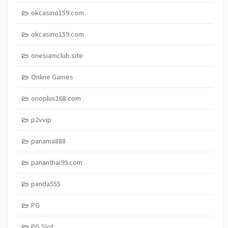
okcasino159.com
okcasino159.com
onesiamclub.site
Online Games
onoplus168.com
p2vvip
panama888
pananthai99.com
panda555
PG
PG Slot