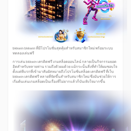
bkkwin
bkkwin ที่มีโปรโมชั่นสุดคุ้มสำหรับสมาชิกใหม่ พร้อมระบบ
ทดลองเล่นฟรี
การเล่น bkkwin เครดิตฟรี เกมสล็อตออนไลน์ กลายเป็นกิจกรรมยอด
ฮิตสำหรับหลายท่าน รวมถึงตัวผมด้วย แม้กระนั้นสิ่งที่ทำให้ผมชอบใจ
ตั้งแต่ทีแรกที่เข้ามาสัมผัสหมายถึงโปรโมชั่นสล็อต เครดิตฟรี ที่เว็บ
bkkwin เครดิตฟรี หลายที่จัดขึ้นสำหรับสมาชิกใหม่ ซึ่งมันช่วยให้การ
เริ่มต้นเล่นเกมสล็อตเป็นเรื่องที่ไม่ยากแล้วก็บันเทิงใจมากขึ้น