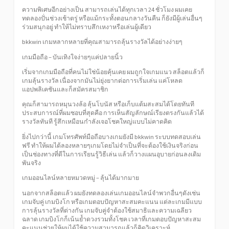
ความพิเศษอีกอย่างเป็น สามารถเล่นได้ทุกเวลา 24 ชั่วโมง ผมเคย
ทดลองปั่นช่วงเช้าตรู่ หรือแม้กระทั้งตอนกลางวันคืน ก็ยังมีผู้เล่นอื่นๆ
ร่วมสนุกอยู่ ทำให้ไม่ทราบสึกเหงาหรือเล่นผู้เดียว
bkkwin เกมหลากหลายที่คุณสามารถลุ้นรางวัลได้อย่างง่ายๆ
เกมมือถือ – บันเทิงใจง่ายๆแค่ปลายนิ้ว
เริ่มจากเกมมือถือที่คนไม่ใช่น้อยคุ้นเคย ผมถูกใจเกมแนว สล็อตแล้วก็
เกมลุ้นรางวัล เนื่องจากมันไม่ยุ่งยากต่อการเริ่มเล่น แค่โหลด
แอปพลิเคชันและก็สมัครสมาชิก
คุณก็สามารถหมุนวงล้อ ลุ้นโบนัส หรือเก็บแต้มสะสมได้โดยทันที
ประสบการณ์ที่ผมชอบที่สุดคือ การเห็นสัญลักษณ์เรียงตรงกันแล้วได้
รางวัลทันที รู้สึกเหมือนกำลังเจอโชคใหญ่แบบไม่คาดคิด
ยิ่งไปกว่านี้ เกมโทรศัพท์มือถือบางเกมยังมี bkkwin ระบบทดสอบเล่น
ฟรี ทำให้ผมได้ลองหลายๆเกมโดยไม่จำเป็นที่จะต้องใช้เงินจริงก่อน
เป็นช่องทางที่ดีในการเรียนรู้วิธีเล่น แล้วก็วางแผนอุบายก่อนลงเดิม
พันจริง
เกมออนไลน์หลายหมวดหมู่ – ลุ้นได้มากมาย
นอกจากสล็อตแล้ว ผมยังทดลองเล่นเกมออนไลน์จำพวกอื่นๆดังเช่น
เกมจับคู่ เกมบิงโก หรือเกมตอบปัญหาสะสมคะแนน แต่ละเกมมีแบบ
การลุ้นรางวัลที่ต่างกัน เกมจับคู่จำต้องใช้สมาธิและความเฉลียว
ฉลาด เกมบิงโกก็เน้นย้ำดวงรวมทั้งโชค เวลาที่เกมตอบปัญหาสะสม
คะแนนช่วยให้ผมได้ใช้ความสามารถแล้วก็คิดวิเคราะห์