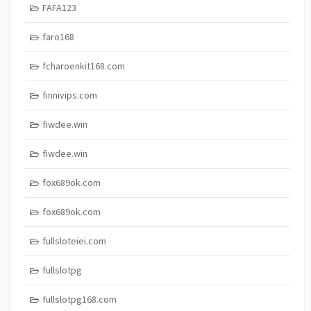
FAFA123
faro168
fcharoenkit168.com
finnivips.com
fiwdee.win
fiwdee.win
fox689ok.com
fox689ok.com
fullsloteiei.com
fullslotpg
fullslotpg168.com