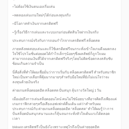
• ไม่ต้องใช้เงินตนเองเริ่มเล่น
• ทดลองเล่นเกมใหม่ๆได้ก่อนลงทุนจริง
• มีโอกาสทำเงินจากเครดิตฟรี
• รู้เรื่องวิธีการเล่นและระบบเกมก่อนตัดสินใจฝากเงินจริง
ประสบการณ์จริงกับการถอนกำไรจากเครดิตฟรี สล็อตสด
ภายหลังทดสอบเล่นและก็ใช้เครดิตฟรีจนกระทั่งเข้าใจเกมดี ผมตกลง
ใจใช้โปรโมชั่นต่อยอดได้กำไรเล็กๆน้อยๆซึ่งผลลัพธ์ก็ถูกใจ ผม
สามารถถอนเงินที่ได้จากเครดิตฟรีจริงๆโดยไม่ติดข้อตกลงสลับซับ
ซ้อนเกินความจำเป็น
นี่คือสิ่งที่ทำให้ผมเชื่อมั่นว่าการเริ่มกับ สล็อตเครดิตฟรี สำหรับสมาชิก
ใหม่ เป็นทางเลือกที่คุ้มมากมายๆสำหรับมือใหม่ที่ยังไม่แน่ใจว่าจะ
ลงทุนด้วยเงินจริง
ค่ายเกมสล็อตยอดฮิต สล็อตสด ปั่นสนุก ลุ้นรางวัลใหญ่ 1 วัน
เมื่อเอ่ยถึงการเล่นสล็อตออนไลน์ คนไม่ใช่น้อยบางทีอาจคิดถึงเพียงแค่
เกมกราฟิกสวยๆหรือเสียงเอฟเฟกต์ตื่นเต้น แต่ว่าสำหรับผม
ประสบการณ์กับ ค่ายเกมสล็อตยอดฮิต “สล็อตสด” ทำให้ผมรู้ว่า การ
ปั่นสล็อตมันสนุกสนานและก็ลุ้นจนกระทั่งหัวใจเต้นแรงได้ตลอด
เวลา
bkkwin เครดิตฟรี เป็นยังไง เพราะเหตุไรถึงเป็นค่ายยอดฮิต