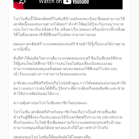
โปรโมชั่นนี้ให้เครดิตฟรีในทันทีข้างหลังลงทะเบียน ซึ่งผมสามารถใช้
เครดิตนี้ลองเล่นเกมต่างๆได้สุดกำลัง ทำให้ผมได้รู้จะกับเกมมากมาย
แบบ ไม่ว่าจะเป็น สล็อต 3 รีล, สล็อต 5 รีล,
bkkwin
หรือแม้กระทั้ง สล็อต
วิดีโอธีมแฟนตาซี ที่มีฟีเจอร์โบนัสมากมายก่ายกอง
bkkwin เครดิตฟรี ระบบทดสอบเล่นฟรี ช่วยทำให้รู้เรื่องเกมได้ง่ายดาย
มากยิ่งขึ้น
สิ่งที่ทำให้ผมติดใจมากๆคือ ระบบทดสอบเล่นฟรี ซึ่งเป็นฟีเจอร์ที่ช่วย
ให้ผู้เล่นใหม่ได้ศึกษาวิธีการเล่นโดยไม่ต้องเสี่ยงเงินตนเอง ผม
สามารถทดสอบหมุนสล็อตหลายรอบ ทดลองใช้ฟีเจอร์โบนัส และ
เข้าใจแบบอย่างการจ่ายรางวัลของแต่ละเกม
อาทิเช่น เกมที่มีฟรีสปินหรือโบนัสตัวคูณ การได้ทดสอบเล่นก่อนทำให้
ผมวางแผนการเล่นได้ดีขึ้น รู้จังหวะที่ควรเพิ่มหรือลดเดิมพัน และช่วย
ทำให้ประหยัดเงินทุนได้มาก
ความคุ้มค่าของโปรโมชั่นสมาชิกใหม่ bkkwin
โปรโมชั่น เครดิตฟรีสำหรับสมาชิกใหม่ ถือว่าเป็นตัวช่วยชั้นเลิศ
สำหรับผู้ที่พึ่งจะเริ่มเล่น ผมเองได้รับเครดิตฟรีประมาณ 100-300 บาท
ขึ้นกับแต่ละเว็บไซต์ ซึ่งเพียงพอรวมกับระบบทดสอบเล่นฟรีแล้ว ผม
สามารถหมุนสล็อตได้หลายรอบแล้วก็มีโอกาสทำกำไรจริง
จุดเด่นของโปรโมชั่นนี้ที่ผมสัมผัสได้โดยตรงคือ: