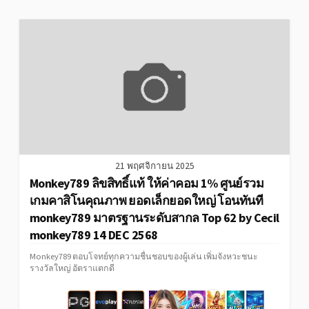
21 พฤศจิกายน 2025
Monkey789 ลิขสิทธิ์แท้ ให้ค่าคอม 1% ศูนย์รวม
เกมคาสิโนคุณภาพ ยอดเล็กยอดใหญ่ โอนทันที
monkey789 มาตรฐานระดับสากล Top 62 by Cecil
monkey789 14 DEC 2568
Monkey789 ตอบโจทย์ทุกความชื่นชอบของผู้เล่น เพิ่มจังหวะชนะ
รางวัลใหญ่ อัตราแตกดี