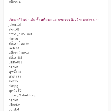
สล็อต66
เว็บคาสิโนน่าเล่น ทั้ง
สล็อต
และ
บาคาร่า
ตึงจริงแตกบ่อยมาก
joker123
slot168
https://jin55.net
slot99
สล็อตเว็บตรง
jinda44
สล็อตเว็บตรง
สล็อต888
JINDA888
pgslot
พุซซี่888
บาคาร่า
slotxo
slotpg
ดูหนังโป๊
https://1xbetth.vip
pgslot
allbet24
pg slot