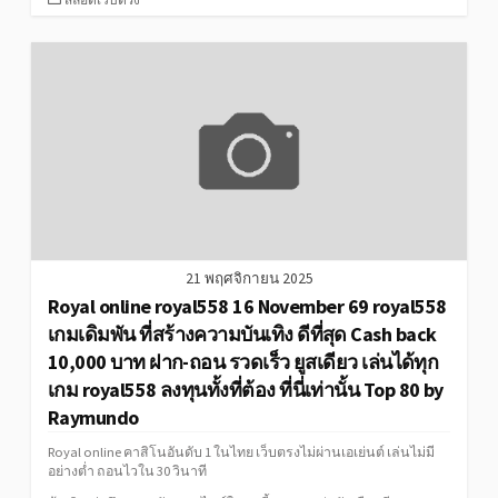
21 พฤศจิกายน 2025
Royal online royal558 16 November 69 royal558
เกมเดิมพัน ที่สร้างความบันเทิง ดีที่สุด Cash back
10,000 บาท ฝาก-ถอน รวดเร็ว ยูสเดียว เล่นได้ทุก
เกม royal558 ลงทุนทั้งที่ต้อง ที่นี่เท่านั้น Top 80 by
Raymundo
Royal online คาสิโนอันดับ 1 ในไทย เว็บตรงไม่ผ่านเอเย่นต์ เล่นไม่มี
อย่างต่ำ ถอนไวใน 30 วินาที