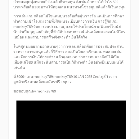
กำหนดจุดมุ่งหมายกำไรแล้วก็ขาดทุน ดังเช่น ถ้าหากได้กำไร 500
บาท หรือเสีย 300 บาท ให้หยุดเล่น แนวทางนี้ช่วยคุมสติแล้วก็เงินลงทุน
การเล่น เกมสล็อต ไม่ใช่แค่หมุนวงล้อเพื่อลุ้นรางวัล แต่เป็นการศึกษา
ทำความเข้าใจเกม รวมทั้งฝึกฝนระเบียบทางการเงิน การรู้จักเกม,
monkey789
จัดการงบประมาณ, และใช้ประโยชน์จากฟีเจอร์โบนัส
นับว่าเป็นกุญแจสำคัญที่ทำให้ประสบการณ์เล่นสล็อตของผมไม่มีใคร
เหมือน และสามารถสร้างจังหวะทำเงินได้จริง
ในที่สุด ผมอยากบอกสหายๆว่า การเล่นสล็อตคือการประสมประสาน
ระหว่างความสนุกแล้วก็วิธีการ ลองเปิดใจเล่าเรียนเกม ทดสอบเล่น
และจัดการเงินให้กระจ่าง แล้วคุณจะพบว่าการหมุนวงล้อมิได้เป็น
เพียงแค่โชค แม้กระนั้นสามารถเป็นวิถีทางทำเงินอย่างมีแบบแผนได้
เช่นกัน
มี 5000+ เกม monkey789 monkey789 10 JAN 2025 Cecil ดูรีวิวจาก
ลูกค้าจริง เกมสล็อตสมัครฟรี Top 17
ขอขอบคุณby
monkey789