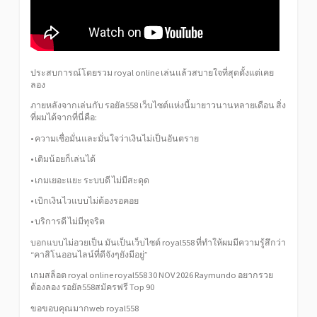
ประสบการณ์โดยรวม royal online เล่นแล้วสบายใจที่สุดตั้งแต่เคย
ลอง
ภายหลังจากเล่นกับ รอยัล558 เว็บไซต์แห่งนี้มายาวนานหลายเดือน สิ่ง
ที่ผมได้จากที่นี่คือ:
• ความเชื่อมั่นและมั่นใจว่าเงินไม่เป็นอันตราย
• เติมน้อยก็เล่นได้
• เกมเยอะแยะ ระบบดี ไม่มีสะดุด
• เบิกเงินไวแบบไม่ต้องรอคอย
• บริการดี ไม่มีทุจริต
บอกแบบไม่อวยเป็น มันเป็นเว็บไซต์ royal558 ที่ทำให้ผมมีความรู้สึกว่า
“คาสิโนออนไลน์ที่ดีจังๆยังมีอยู่”
เกมสล็อต royal online royal558 30 NOV 2026 Raymundo อยากรวย
ต้องลอง รอยัล558สมัครฟรี Top 90
ขอขอบคุณมากweb
royal558