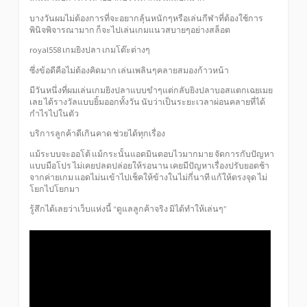
บางวันผมไม่ต้องการที่จะอยากลุ้นหนักๆหรือเล่นกีฬาที่ต้องใช้การ
พินิจพิจารณามาก ก็จะไปเล่นเกมแนวสบายๆอย่างสล็อต
royal558 เกมยิงปลา เกมโต๊ะต่างๆ
ซึ่งข้อดีคือไม่ต้องคิดมาก เล่นเพลินๆคลายสมองก้าวหน้า
มีวันหนึ่งที่ผมเล่นเกมยิงปลาแบบขำๆแต่กลับยิงปลาบอสแตกเฉยเมย
เลย ได้รางวัลแบบยิ้มออกทั้งวัน นับว่าเป็นระยะเวลาผ่อนคลายที่ได้
กำไรไปในตัว
บริการลูกค้าดีเกินคาด ช่วยได้ทุกเรื่อง
แม้ระบบจะออโต้ แม้กระนั้นแอดมินตอบไวมากมาย จัดการกับปัญหา
แบบมือโปร ไม่เคยปลดปล่อยให้รอนาน เคยมีปัญหาเรื่องปรับยอดช้า
จากค่ายเกม แอดไม่นเข้าไปเช็คให้ข้างในไม่กี่นาที แก้ให้ตรงจุด ไม่
โยกไปโยกมา
รู้สึกได้เลยว่าเว็บแห่งนี้ “ดูแลลูกค้าจริง มิได้ทำให้เล่นๆ”