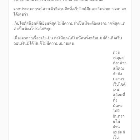
จากประสบการณ์ส่วนตัวที่ผ่านอีกทั้งเว็บไซต์ดีและเว็บห่วยมา ผมบอก
ได้เลยว่า
เว็บไซต์สล็อตที่ดีเยี่ยมที่สุด ไม่มีความจำเป็นที่จะต้องแจกมากที่สุด แต่
จำเป็นต้องโปร่งใสที่สุด
เนื่องจากว่าเรื่องจริงเป็น ต่อให้คุณได้โบนัสพรั่งพร้อม แต่ถ้าเกิดเว็บ
ถอนเงินมิได้ มันก็ไม่มีความหมายเลย
ด้วย
เหตุผล
ดังกล่าว
แม้คุณ
กำลัง
มองหา
เว็บไซต์
เล่น
สล็อตที่
ทั้ง
มั่นคง
ไม่มี
อันตรา
ย ไม่
ผ่าน
เอเย่นต์
เว็บ