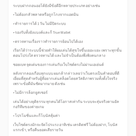
ระบบฝากถอนออโต้ยังมีข้อดีอีกหลายประเภท อย่างเช่น
• ไม่ต้องกลัวพลาดหรือถูกโกงจากแอดมิน
• ทำรายการได้ 1 วัน ไม่มีปิดระบบ
• รองรับทั้งยังแบงค์และก็ True Wallet
• ตรวจทานเรื่องราวทำรายการย้อนไปได้เอง
เรียกได้ว่าระบบนี้ช่วยทำให้ผมเล่นได้สุขใจขึ้นเยอะแยะ เพราะทุกขั้น
ตอนโปร่งใส ตรวจทานได้ และไม่จำเป็นต้องพึ่งพิงคนกลาง
ซอยเบท จุดเด่นของการเล่นกับเว็บไซต์ตรงไม่ผ่านเอเย่นต์
หลังจากลองเกือบทุกแบบ ผมกล้ากล่าวเลยว่าเว็บตรงเป็นคำตอบที่ดี
เยี่ยมที่สุดสำหรับผู้ที่อยากเล่นสล็อตโดยสวัสดิภาพรวมทั้งตั้งใจจริง
เพราะข้อดีมันชัดมากมาย ดังเช่น
• ไม่มีการล็อกยูสเซอร์
เล่นได้อย่างยุติธรรม ทุกคนได้โอกาสเท่ากัน ระบบจะสุ่มจริงตามอัล
กอริทึมของค่ายเกม
• โปรโมชั่นและก็โบนัสคุ้มค่า
เว็บไซต์ตรงมักจะจัดโปรแรง อาทิเช่น เครดิตฟรี ไม่ต้องฝาก, โบนัส
แรกเข้า, หรือคืนยอดเสียรายวัน