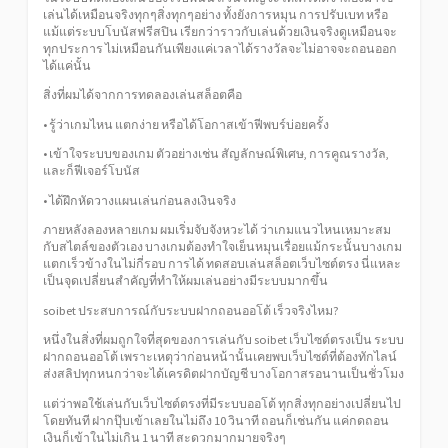
เล่นได้เหมือนจริงทุกๆสิ่งทุกๆอย่าง ทั้งยังการหมุน การปรับเบท หรือ
แม้แต่ระบบโบนัสฟรีสปิน เรียกว่าราวกับเล่นด้วยเงินจริงดูเหมือนจะ
ทุกประการ ไม่เหมือนกันเพียงแค่เวลาได้รางวัลจะไม่อาจจะถอนออก
ได้แค่นั้น
สิ่งที่ผมได้จากการทดลองเล่นสล็อตคือ
• รู้ว่าเกมไหน แตกง่าย หรือได้โอกาสเข้าฟีพบร์บ่อยครั้ง
• เข้าใจระบบของเกม ตัวอย่างเช่น สัญลักษณ์พิเศษ, การคูณรางวัล,
และก็ฟีเจอร์โบนัส
• ได้ฝึกหัดวางแผนเล่นก่อนลงเงินจริง
ภายหลังลองหลายเกม ผมเริ่มจับจังหวะได้ ว่าเกมแนวไหนเหมาะสม
กับสไตล์ของตัวเอง บางเกมต้องทำใจเย็นหมุนเรื่อยแม้กระนั้นบางเกม
แตกเร็วข้างในไม่กี่รอบ การได้ ทดสอบเล่นสล็อตเว็บไซต์ตรง นี่แหละ
เป็นจุดเปลี่ยนสำคัญที่ทำให้ผมเล่นอย่างมีระบบมากขึ้น
soibet ประสบการณ์กับระบบฝากถอนออโต้ เร็วจริงไหม?
หนึ่งในสิ่งที่ผมถูกใจที่สุดของการเล่นกับ soibet เว็บไซต์ตรงเป็น ระบบ
ฝากถอนออโต้ เพราะเหตุว่าก่อนหน้านั้นเคยพบเว็บไซต์ที่ต้องทักไลน์
ส่งสลิปทุกหนกว่าจะได้เครดิตฝากบัญชี บางโอกาสรอนานเป็นชั่วโมง
แต่ว่าพอใช้เล่นกับเว็บไซต์ตรงที่มีระบบออโต้ ทุกสิ่งทุกอย่างเปลี่ยนไป
โดยทันที ฝากปุ๊บเข้าเลยในไม่ถึง 10 วินาที ถอนก็เช่นกัน แค่กดถอน
เงินก็เข้าในไม่เกิน 1 นาที สะดวกมากมายจริงๆ