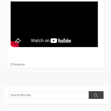
…
CATEGORIES
ซอยเบท
Search
Search