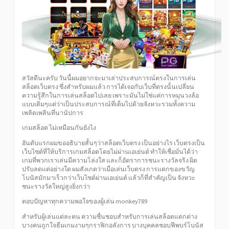
สวัสดีนะครับ วันนี้ผมอยากจะมาเล่าประสบการณ์ตรงในการเล่น
สล็อตเว็บตรง ซึ่งสำหรับผมแล้ว การได้เจอกับเว็บที่ตรงนั้นเปลี่ยน
ความรู้สึกในการเล่นสล็อตไปเลย เพราะมันไม่ใช่แค่การหมุนวงล้อ
แบบเดิมๆแต่ว่าเป็นประสบการณ์ที่เต็มไปด้วยจังหวะรวมทั้งความ
เพลิดเพลินที่นานัปการ
เกมสล็อต ไม่เหมือนกันยังไง
อันดับแรกผมขออธิบายสั้นๆว่าสล็อตเว็บตรง เป็นอย่างไร เว็บตรงเป็น
เว็บไซต์ที่ให้บริการเกมสล็อตโดยไม่ผ่านเอเย่นต์ ทำให้เชื่อมั่นได้ว่า
เกมที่พวกเราเล่นมีความโล่งใส และก็อัตราการชนะรางวัลจริง ผิด
ปรับลดแต่อย่างใด ผมสังเกตว่าเมื่อเล่นเว็บตรง การแตกของขวัญ
โบนัสมักมาเร็วกว่าเว็บไซต์ผ่านเอเย่นต์ แล้วก็ที่สำคัญเป็น จังหวะ
ชนะรางวัลใหญ่สูงยิ่งกว่า
ตอบปัญหาทุกความพอใจของผู้เล่น monkey789
สำหรับผู้เล่นแต่ละคน ความชื่นชอบสำหรับการเล่นสล็อตแตกต่าง
บางคนถูกใจธีมเกมงามๆกราฟิกอลังการ บางบุคคลชอบฟีพบร์โบนัส