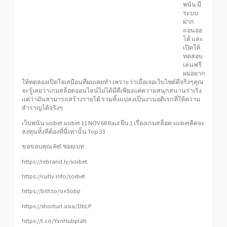
พนัน มี
ระบบ
ฝาก
ถอนออ
โต้ และ
เปิดให้
ทดสอบ
เล่นฟรี
ผมอยาก
ให้ทดลองเปิดใจเสมือนที่ผมเคยทำ เพราะว่าเมื่อเจอเว็บไซต์ดีจริงๆคุณ
จะรู้เลยว่าเกมสล็อตออนไลน์ไม่ได้มีดีเพียงแค่ความสนุกสนานร่าเริง
แต่ว่ามันสามารถสร้างรายได้ รวมทั้งแปลงเป็นงานอดิเรกที่ให้ความ
สำราญได้จริงๆ
เว็บพนัน soibet soibet 11 NOV 68 Raul ยืน 1 เรื่องเกมสล็อต soibetคิดจะ
ลงทุนทั้งทีต้องที่นี่เท่านั้น Top 33
ขอขอบคุณ Ref.
ซอยเบท
https://rebrand.ly/soibet
https://cutly.info/soibet
https://bitt.to/ox5obp
https://shorturl.asia/1IbLP
https://t.co/YxnHubpIah