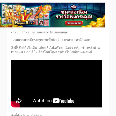
• ระบบเสถียรมาก เล่นตลอดวันไม่เคยหลุด
• เกมมากมาย มีครบทุกค่าย ทั้งยังสล็อต บาคาร่า คาสิโนสด
สิ่งที่รู้สึกได้จริงเป็น “เล่นแล้วไม่เครียด” เนื่องจากรู้ว่าข้างหลังบ้าน
เขาแน่น ระบบดี ไม่เสี่ยงโดนโกงราวกับเว็บไซต์ผ่านเอเย่นต์
สิ่งที่ประทับดวงใจที่สุด: