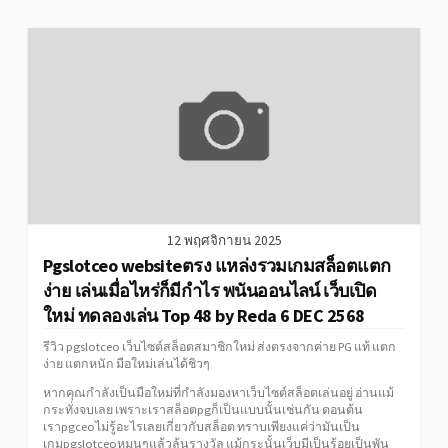
12 พฤศจิกายน 2025
Pgslotceo websiteตรง แหล่งรวมเกมสล็อตแตก
ง่าย เล่นเมื่อไหร่ก็มีกำไร พนันออนไลน์ เว็บเปิด
ใหม่ ทดลองเล่น Top 48 by Reda 6 DEC 2568
รีวิว pgslotceo เว็บไซต์สล็อตสมาชิกใหม่ ส่งตรงจากค่าย PG แท้ แตก
ง่าย แตกหนัก มือใหม่เล่นได้ชิวๆ
หากคุณกำลังเป็นมือใหม่ที่กำลังมองหาเว็บไซต์สล็อตเล่นอยู่ อ่านแม้
กระทั่งจบเลย เพราะเราสล็อตpgก็เป็นแบบนั้นเช่นกัน ตอนต้น
เราpgceoไม่รู้อะไรเลยเกี่ยวกับสล็อต ทราบเพียงแค่ว่ามันเป็น
เกมpgslotceoหมุนๆแล้วลุ้นรางวัล แม้กระนั้นเว็บมีเป็นร้อยเป็นพัน