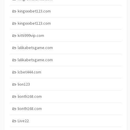
kingxxxbet123.com
kingxxxbet123.com
kitti999vip.com
lalikabetsgame.com
lalikabetsgame.com
lcbet444.com
lion123
lionth168.com
lionth168.com
Live22