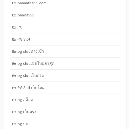
pananthai99.com
panda555
PG
PG Slot
pg slot ทางเข้า
pg slot เปิดใหม่ล่าสุด
pg slot เว็บตรง
PG Slot เว็บใหม่
pg สล็อต
pg เว็บตรง
pg718