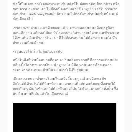
ข้อนี้เป็นเด็ดมาก! โดยเฉพาะคนรุ่นหลังที่ไม่ค่อยพกบัญชีธนาคาร หรือ
ชอบความสะดวกแบบไม่ต้องเปิดแอปหลายอัน pgceo รองรับการฝาก
ถอนผ่าน TrueMoney Wallet เต็มระบบ ไม่ต้องโอนผ่านบัญชีเหมือนแต่
ก่อนอีกต่อไป
เราลองฝากผ่านวอเลทด้วยยอดแค่ 50 บาท ทดลองเล่นสล็อตpgชิลๆ
ตอนเลิกงาน แล้วพอได้ผลกำไรจะถอน ก็สามารถเลือกถอนเข้าวอเลท
ได้เช่นกัน เงินเข้าภายใน 5 นาที ไม่ต้องรอนาน ไม่ต้องทวง แถมไม่หัก
ค่าธรรมเนียมด้วยนะ
• ระบบออโต้ เร็ว ไม่ต้องแปะสลิป
หนึ่งในสิ่งที่น่าเบื่อหน่ายที่สุดของเว็บสล็อตหลายที่ คือการจะต้องแปะ
สลิปเมื่อใดก็ตามฝากเงิน แต่ pgceo ไม่มีปัญหานั้นเลย ด้วยเหตุว่า
ระบบฝากถอนของเค้าเป็นระบบออโต้เต็มรูปแบบ
เพียงพอพวกเราทำการโอนเงินเสร็จสิ้นสมบูรณ์ เครดิตจะเข้า
อัตโนมัติด้านในไม่กี่วินาที ส่วนเวลาถอนก็แค่กดแจ้งยอดที่อยากได้
คอยสักครู่ เงินก็เข้าเลย ไม่ต้องทักแอดไม่น ไม่ต้องแนบอะไรทั้งนั้น ซึ่ง
มัน ลื่น แบบที่เล่นแล้วไม่เสียอารมณ์