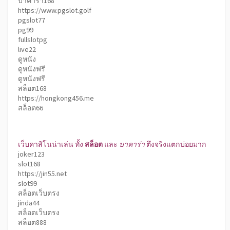
บาคาร่า168
https://www.pgslot.golf
pgslot77
pg99
fullslotpg
live22
ดูหนัง
ดูหนังฟรี
ดูหนังฟรี
สล็อต168
https://hongkong456.me
สล็อต66
เว็บคาสิโนน่าเล่น ทั้ง
สล็อต
และ
บาคาร่า
ตึงจริงแตกบ่อยมาก
joker123
slot168
https://jin55.net
slot99
สล็อตเว็บตรง
jinda44
สล็อตเว็บตรง
สล็อต888