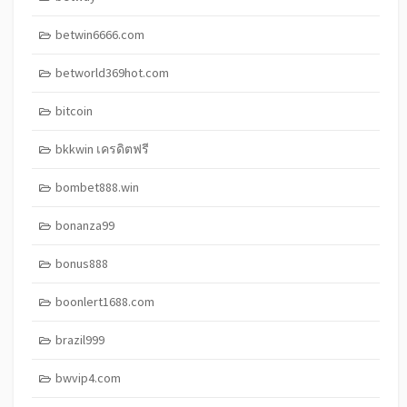
betwin6666.com
betworld369hot.com
bitcoin
bkkwin เครดิตฟรี
bombet888.win
bonanza99
bonus888
boonlert1688.com
brazil999
bwvip4.com