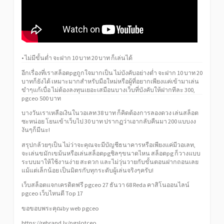
• ไม่มีขั้นต่ำ จะฝาก 10 บาท 20 บาท ก็เล่นได้
อีกเรื่องที่เราสล็อตpgถูกใจมากเป็น ไม่บังคับอย่างต่ำ จะฝาก 10 บาท 20
บาทก็ยังได้ เหมาะมากสำหรับมือใหม่หรือผู้ที่อยากเพียงแค่เข้ามาเล่น
ขำๆแก้เบื่อ ไม่ต้องลงทุนเยอะเสมือนบางเว็บที่บังคับให้ฝากทีละ 300,
pgceo
500 บาท
บางวันเราเหลือเงินในวอเลท 38 บาท ก็คิดต้องการลองดวง เล่นสล็อต
ซะหน่อย โยนเข้าเว็บไป 30 บาท ปรากฏว่าเอากลับคืนมา 200 แบบงง
งันๆก็มีนะ!
สรุปกล้วยๆเป็น ไม่ว่าจะคุณจะมีบัญชีธนาคารหรือเพียงแค่มีวอเลท,
จะเล่นขมักเขม้นหรือเล่นสล็อตpgชิลๆขนาดไหน สล็อตpg ก็วางแบบ
ระบบมาให้ใช้งานง่าย สะดวก และไม่วุ่นวายกับขั้นตอนฝากถอนเลย
แม้แต่เล็กน้อย เป็นมิตรกับทุกระดับผู้เล่นจริงๆครับ!
เว็บสล็อตแจกเครดิตฟรี
pgceo
27 ธันวา 68 Reda คาสิโนออนไลน์
pgceo เว็บไหนดี Top 17
ขอขอบพระคุณby web
pgceo
https://rebrand.ly/pgslotceo