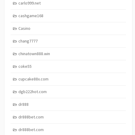
carlo999.net
cashgame168
Casino
chang7777
chinatown888.win
coke55
cupcake88x.com
dgb222hot.com
dr888
dr888bet.com
dr888bet.com