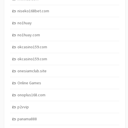
niseko168bet.com
no1huay
no1huay.com
okcasino159.com
okcasino159.com
onesiamclub.site
Online Games
onoplus168.com
p2vvip
panama888