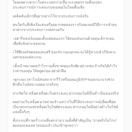
โดยเฉพาะพวก เว็บตรง แตกง่าย ที่มาแรงสุดๆรวมทั้งแปลง
ประสบการณ์การเล่นเกมของผมไปโดยสิ้นเชิง
เคล็ดลับเล็กๆที่อยากฝากไว้จากประสบการณ์จริง
คนใดกันที่เพิ่งเริ่มเล่นหรืออยากทดลองราวกับผม ผมมีวิธีการกล้วยๆ
มาฝากจากประสบการณ์ตรงครับ
• อย่ารีบลงเงินเยอะตั้งแต่ตอนแรก ให้ลองเล่นเกมด้วยทุนเล็กๆก่อน
เพื่อจับจังหวะของเกม
• ใช้ฟีเจอร์ทดลองเล่นฟรี ของ PG ก่อนทุกหน จะได้รู้ทางแล้วก็จังหวะ
แตกของแต่ละเกม
• ตั้งเป้าหมายผลกำไรรวมทั้งขาดทุนแจ้งชัด อย่างเช่น ถ้าเกิดได้กำไร
3 เท่าของทุน ให้หยุดก่อน อย่าฝ่าฝืน
• ดูระยะเวลาโบนัสแตก จากรีวิวหรือแผนภูมิ RTP ของเกม (บางช่วง
ดึกดื่นโบนัสมาบ่อยมากจริงๆ)
จากจิตใจ:
สล็อต
สล็อต เว็บตรง Auto ฝากถอนไม่มีขั้นต่ำ เป็นของจริง!
ผมผ่านเว็บ สล็อต มาหลายเจ้า แต่ว่าเว็บที่ให้ประสบการณ์เยี่ยมที่สุด
เป็น temmax69 สล็อตเว็บไซต์ตรง Auto ฝากถอนไม่มีอย่างต่ำ เว็บไซต์
แห่งนี้จริงๆ
ทั้งระบบที่รวดเร็ว เกมที่แตกง่าย รวมทั้งที่สำคัญเป็น “จ่ายจริงไม่โกง”
ผมลองถอนหลายรอบแล้ว เงินเข้าทุกคราว