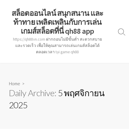
Skip
to
สล็อตออนไลน์ สนุกสนาน และ
content
ท้าทาย เพลิดเพลินกับการเล่น
เกมส์สล็อตที่นี่ qh88 app
Sear
https://qh88vn.com ฝากถอนไม่มีขั้นต่ำ สะดวกสบาย
Togg
และรวดเร็ว เพื่อให้คุณสามารถเล่นเกมส์สล็อตได้
ตลอดเวลา tại game qh88
Home
>
Daily Archive:
5 พฤศจิกายน
2025