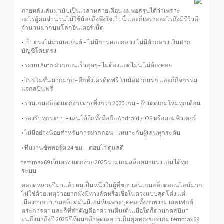
ภายหลังเล่นมานับเป็นเวลาหลายเดือน ผมพอสรุปได้ว่าเพราะ
อะไรผู้คนจำนวนไม่ใช้น้อยถึงพึงใจเว็บนี้ และก็เพราะอะไรถึงมีรีวิวดี
จำนวนมากบนโลกอินเตอร์เน็ต
• เว็บตรงไม่ผ่านเอเย่นต์ – ไม่มีการหลอกลวง ไม่มีตัวกลาง เงินฝาก
บัญชีโดยตรง
• ระบบ Auto ฝากถอนเร็วสุดๆ– ไม่ต้องแอดไม่น ไม่ต้องคอย
• โปรโมชั่นมากมาย – อีกทั้งเครดิตฟรี โบนัสฝากแรก และก็กิจกรรม
แจกสปินฟรี
• รวมเกมสล็อตแตกง่ายดายยิ่งกว่า 2000 เกม – อัปเดตเกมใหม่ทุกเดือน
• รองรับทุกระบบ – เล่นได้อีกทั้งมือถือ Android / iOS หรือคอมพิวเตอร์
• ไม่มีอย่างน้อยสำหรับการฝากถอน – เหมาะกับผู้เล่นทุกระดับ
• ทีมงานซัพพอร์ต 24 ชม. – ตอบไว ดูแลดี
temmax69 เว็บตรง แตกง่าย 2025 รวมเกมสล็อตมาแรง เล่นได้ทุก
ระบบ
ตลอดหลายปีมาแล้ว ผมเป็นหนึ่งในผู้ที่ชอบเล่นเกมสล็อตออนไลน์มาก
ไม่ใช่ด้วยเหตุว่าอยากมั่งมีทางลัดหรือเชื่อในดวงแบบสุดโต่ง แต่
เนื่องจากว่าเกมสล็อตมันมีเสน่ห์เฉพาะบุคคล ทั้งภาพงาม เอฟเฟกต์
ตระการตา และก็ที่สำคัญคือ “ความตื่นเต้นเมื่อใดก็ตามกดสปิน”
จนถึงมาถึงปี 2025 ปีที่ผมกล้าพูดเลยว่าเป็นยุคทองของเกม temmax69