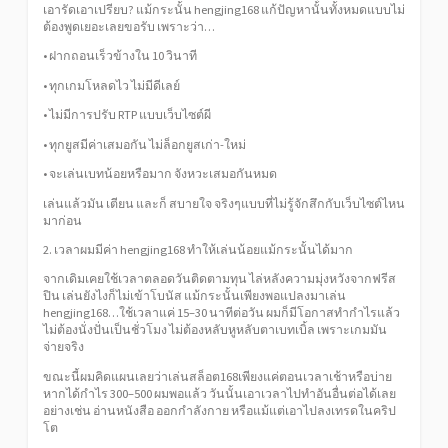
เอารัดเอาเปรียบ? แม้กระนั้น hengjing168 แก้ปัญหานั้นทั้งหมดแบบไม่
ต้องพูดเยอะเลยขอรับ เพราะว่า…
• ฝากถอนเร็วข้างใน 10 วินาที
• ทุกเกมโหลดไว ไม่มีดีเลย์
• ไม่มีการปรับ RTP แบบเว็บไซต์ผี
• ทุกยูสมีค่าเสมอกัน ไม่ล็อกยูสเก่า-ใหม่
• จะเล่นเบทน้อยหรือมาก จังหวะเสมอกันหมด
เล่นแล้วมัน เตียน และก็ สบายใจ จริงๆแบบที่ไม่รู้จักสึกกับเว็บไซต์ไหน
มาก่อน
2. เวลาผมมีค่า hengjing168 ทำให้เล่นน้อยแม้กระนั้นได้มาก
จากเดิมเคยใช้เวลาตลอดวันติดตามทุน ไล่หลังความมุ่งหวังจากฟรีส
ปิน เล่นยังไงก็ไม่เข้าโบนัส แม้กระนั้นเพียงพอแปลงมาเล่น
hengjing168…ใช้เวลาแค่ 15–30 นาทีต่อวัน ผมก็มีโอกาสทำกำไรแล้ว
ไม่ต้องนั่งปั่นเป็นชั่วโมง ไม่ต้องหลับหูหลับตาเบทเบิ้ล เพราะเกมมัน
จ่ายจริง
ขณะนี้ผมคิดแผนเลยว่าเล่นสล็อต168เพียงแค่ตอนเวลาเช้าหรือบ่าย
หากได้กำไร 300–500 ผมพอแล้ว วันนั้นเอาเวลาไปทำอันอื่นต่อได้เลย
อย่างเช่น อ่านหนังสือ ออกกำลังกาย หรือแม้แต่เอาไปลงเทรดในคริป
โต