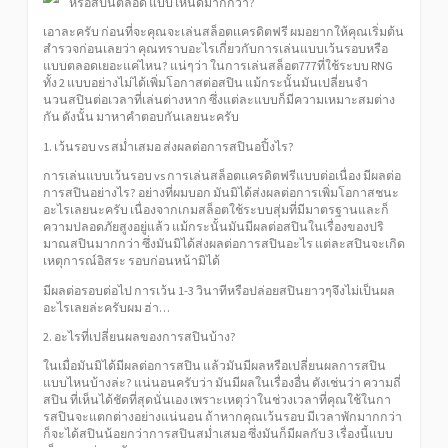
หรือสปินตลอด แบบไหนดีมากกว่า?
เอาละครับ ก่อนที่จะคุณจะเล่นสล็อตเเครดิตฟรี ผมอยากให้คุณเริ่มต้น
สำรวจก่อนเลยว่า คุณทราบอะไรเกี่ยวกับการเล่นแบบเว้นรอบหรือ
แบบตลอดเยอะแค่ไหน? แน่ๆว่า ในการเล่นสล็อต777ที่ใช้ระบบ RNG
ทั้ง 2 แบบอย่างไม่ได้เพิ่มโอกาสต่อสปิน แม้กระนั้นมันเปลี่ยนจำ
นวนสปินต่อเวลาที่เล่นต่างหาก ซึ่งแต่ละแบบก็มีความเหมาะสมต่าง
กัน ดังนั้น มาหาคำตอบกันเลยนะครับ
1. เว้นรอบ vs สม่ำเสมอ ส่งผลต่อการสปินอปิ้งไร?
การเล่นแบบเว้นรอบ vs การเล่นสล็อตเเครดิตฟรีแบบต่อเนื่อง มีผลต่อ
การสปินอย่างไร? อย่างที่ผมบอก มันมิได้ส่งผลต่อการเพิ่มโอกาสชนะ
อะไรเลยนะครับ เนื่องจากเกมสล็อตใช้ระบบสุ่มที่มีมาตรฐานและก็
ความปลอดภัยสูงอยู่แล้ว แม้กระนั้นมันมีผลต่อสปินในเรื่องของปริ
มาณสปินมากกว่า ซึ่งมันมิได้ส่งผลต่อการสปินอะไร แต่ละสปินจะเกิด
เหตุการณ์อิสระ รอบก่อนหน้ามิได้
มีผลต่อรอบต่อไป การเว้น 1-3 วินาทีหรือปล่อยสปินยาวๆจึงไม่เป็นผล
อะไรเลยล่ะครับผม ฮ่า…
2. อะไรที่เปลี่ยนผลของการสปินบ้าง?
ในเมื่อมันมิได้มีผลต่อการสปิน แล้วมันมีผลหรือเปลี่ยนผลการสปิน
แบบไหนบ้างล่ะ? แน่นอนครับว่า มันมีผลในเรื่องอื่น ดังเช่นว่า ความถี่
สปิน ที่เห็นได้ชัดที่สุดนั่นเอง เพราะเหตุว่าในช่วงเวลาที่คุณใช้ในกา
รสปินจะแตกต่างอย่างแน่นอน ถ้าหากคุณเว้นรอบ มีเวลาพักมากกว่า
ก็จะได้สปินน้อยกว่าการสปินสม่ำเสมอ ซึ่งมันก็มีผลกับ 3 เรื่องนี้แบบ