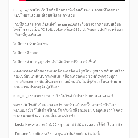
Hengjing168 เป็นเว็บไซต์สล็อตตรงที่เชื่อมกับระบบค่ายแท้โดยตรง
แบบไม่ผ่านเอเย่นต์เลยแม้แต่นิดหน่อย
เกมที่คุณเล่นจากเว็บแห่งนี้hengjing168 จะวิ่งตรงจากค่ายแบบเรียล
ไทม์ ไม่ว่าจะเป็น PG Soft, Joker,
สล็อต168
JILI, Pragmatic Play หรือค่า
ยอื่นๆที่คุณคุ้นเคย
ไม่มีการปรับหลังบ้าน
ไม่มีการล็อกผล
ไม่มีการสังเกตดูคุณว่าเล่นได้แล้วจะปรับเปอร์เซ็นต์
ผมเคยทดลองด้วยการเล่นสล็อตเครดิตฟรียูสใหม่ ยูสเก่า สลับเบทเร็วๆ
ลองเปลี่ยนเกมแบบกระทันหัน สล็อตเครดิตฟรี รวมทั้งทุกๆสิ่งทุกๆ
อย่างยังคงอย่างเดิมเป็นแตกง่ายเหมือนเดิม ไม่มีรู้สึกว่าโดนปรับเกม
ตามความประพฤติปฏิบัติเลย
hengjing168 แตกง่ายของจริง ไม่ใช่คำโปรยปรายบนแบนเนอร์
หลายเว็บไซต์ก็เขียนว่าแตกง่ายขอรับ แม้กระนั้นเล่นจริงปั่นไป 500
หมุนอย่างไรก็ไม่เข้าฟรีเกมสักครั้ง ที่ สล็อต168 ผมขอพูดเลยว่า โคตร
ต่าง ลองยกตัวอย่างเกมที่ผมเล่นประจำ
• Lucky Neko (แมวกวัก): 30 หมุน เข้าฟรีสปินรอบแรก ได้กำไรเท่าตัว
• Fortune Rabbit: เบท 2 บาท ลุ้นได้เป็นร้อยด้านในไม่กี่ตา