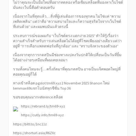
ไม่ว่าคุณจะเป็นมือใหม่ที่อยากทดลอง หรือเซียนสล็อตที่มองหาเว็บไซต์
มั่นคง เว็บนี้คือคำตอบครับ
เนื่องจากในที่สุดแล้ว… สิ่งที่ผู้เล่นต้องการของทุกคน ไม่ใช่แค่ “ความ
เพลิดเพลิน” แต่ว่าคือ “ความสบายใจและก็ความสุจริตใจจากเว็บไซต์
ที่เล่นด้วย” และผมพบมันแล้วตรงนี้
ประสบการณ์ของผมกับ “เว็บไซต์ตรง แตกง่าย 2025” ทำให้รู้เรื่องว่า
ความสำเร็จสำหรับการเล่นสล็อตไม่ได้อยู่ที่โชคเพียงอย่างเดียว แต่ว่า
อยู่ที่ “การเลือกแพลตฟอร์มที่ถูกต้อง” และ “ทราบจังหวะของตัวเอง”
เนื่องจากทุกการกดสปินมีช่องทางแปลงวันปกติให้เปลี่ยนเป็นวันที่ยิ้ม
ได้อย่างง่ายๆเสมือนที่ผมเคยเจอมา
รวมทั้งคนไหนจะรู้… ครั้งถัดมาที่คุณกดสปิน อาจเป็นแจ็คพอตใหญ่ที่
คอยคุณอยู่ก็ได้
ทางเข้าสล็อต pgslot tm69.xyz 2 November 2025 Shanon ใหม่
temmax69แจกโบนัสทุกซีซั่น Top 36
ขอขอบคุณมากreference
สล็อต
https://rebrand.ly/tm69-xyz
https://cutly.info/tm69-xyz
https://bitt.to/1nc11z
https://shorturl.asia/R6ZXc