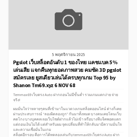
5 พฤศจิกายน 2025
Pgslot เว็บสล็อตอันดับ 1 ของไทย แคชแบค 5%
เล่นเสีย แจกคืนทุกยอดภาพสวย คมชัด 3D pgslot
สมัครเลย ยูสเดียวเล่นได้ครบทุกเกม Top 95 by
Shanon Tm69.xyz 6 NOV 68
Temmax69 เว็บตรง Auto ฝากถอนไม่มีขั้นต่ำ รวมเกมแตกง่าย จ่าย
จริง!
ผมมั่นใจว่าหลายๆคนที่เข้ามาในแวดวงเกมสล็อตออนไลน์ ต่างก็เคย
ผ่านประสบการณ์ “ลองผิดลองถูก” กันมาทั้งหมด บางคนเคยโดนเว็บ
คดโกง บางบุคคลเจอเว็บไซต์ฝากแล้วไม่เข้า หรือบางทีแจ็คพอตแตก
แต่ถอนเงินไม่ได้ แต่สำหรับผม จุดเปลี่ยนที่ทำให้กลับมามีความมั่นใจ
และความเชื่อมั่นในเกม
สล็อต
อีกรอบ คือการได้ทดลองเล่นกับ temmax69 เว็บตรง Auto ฝาก