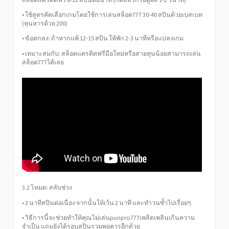
• ใช้สูตรคัดเลือกเกมโดยใช้การเล่นสล็อต777 30-40 สปินด้วยเบสเบท
(ทุนหารด้วย 200)
• ข้อตกลง: ถ้าหากแพ้ 12-15 สปิน ให้พัก 2-3 นาทีหรือแปลงเกม
• เหมาะสมกับ:
สล็อตเเครดิตฟรี
มือใหม่หรือสายทุนน้อยสามารถเล่น
สล็อต777ได้เลย
3.2 โหมด: สลับช่วง
• 2 นาทีสปินต่อเนื่อง จากนั้นให้เว้น 2 นาที และทำวนซ้ำไปเรื่อยๆ
• วิธีการนี้จะช่วยทำให้คุณไม่เล่นpunpro777เพลิดเพลินเกินความ
จำเป็น แถมยังได้รอบสปินรวมพอควรอีกด้วย