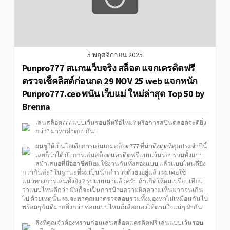
5 พฤศจิกายน 2025
Punpro777 สแกนเว็บจริง สล็อต แจกเครดิตฟรี
ตรวจเช็คลิสต์ก่อนกด 29 NOV 25 web แจกหนัก
Punpro777.ceo พนัน เว็บแม่ ใหม่ล่าสุด Top 50 by
Brenna
เล่นสล็อต777 แบบเว้นรอบดีหรือไหม? หรือการสปินตลอดจะดียิ่ง
กว่า? มาหาคำตอบกัน!
ผมชูให้เป็นไอเดียการเล่นเกมสล็อต777 ที่น่าดึงดูดที่สุดประจำปีนี้
เลยก็ว่าได้ กับการเล่นสล็อตเเครดิตฟรีแบบเว้นรอบรวมทั้งแบบ
สม่ำเสมอที่มืออาชีพนิยมใช้งานกันทั้งสองแบบ แล้วแบบไหนดียิ่ง
กว่ากันล่ะ? ในฐานะที่ผมเป็นนักสำรวจตัวยงอยู่แล้ว ผมเคยใช้
แนวทางการเล่นทั้งยัง 2 รูปแบบมาแล้วครับ ถ้าเกิดให้ผมเปรียบเทียบ
ว่าแบบไหนดีกว่า มันก็จะเป็นการป้ายความผิดความเห็นมากจนเกิน
ไป ด้วยเหตุนั้น ผมจะพาคุณมาตรวจสอบรวมทั้งมองหาไม่เหมือนกันไป
พร้อมๆกันดีมากยิ่งกว่า ชอบแบบไหนก็เลือกเองได้ตามใจแน่ๆ ฝ่ากัน!
สิ่งที่คุณจำต้องทราบก่อนเล่นสล็อตแครดิตฟรี เล่นแบบเว้นรอบ