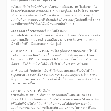
ผมไปเจอเว็บไซต์หนึ่งที่ขึ้นโปรโมชันว่า
สล็อต168
100 ไม่ต้องฝาก ไม่
ต้องแชร์ เพียงแค่สมัครคลิกลิ้งค์เลย ทีแรกๆก็แอบคิดในใจว่า “ของแท้
หรือของหลอกอีกแล้วเนี่ย?” แต่เนื่องจากว่าถูกใจเล่นสล็อตอยู่แล้ว
บวกกับต้องการลองของฟรี ก็เลยตัดสินใจทดลองดูอีกสักหนึ่งครั้ง และ
คราวนี้แหละ ที่ทำให้ผมได้เปลี่ยนความคิดไปเลย!
ทดลองเล่น สล็อตเครดิตฟรี แบบไม่ต้องลงทุน
ภายหลังได้เงินเครดิตฟรีมาแล้ว ผมก็เข้าไปเลือกเกมที่ต้องการลอง ซึ่ง
แน่ๆว่าผมเลือกเกมจากค่ายยอดฮิตอย่าง PG Slot ด้วยเหตุว่าภาพงาม
เสียงดี แล้วก็โบนัสแตกหลายครั้งอยู่แล้ว
ผมเริ่มจากเกม “Fortune Rabbit” ที่ใครๆก็กล่าวว่าแตกง่าย ปั่นไปได้
แค่โดยประมาณ 10 สปินเท่านั้นเองขอรับ โบนัสแตกเฉยเลย! ได้มา
โดยประมาณ 250 บาทจากทุนฟรี 100 บาท ตอนนั้นเป็นแบบดีใจมาก
เนื่องจากมันรู้สึกเหมือนได้เงินจริงโดยไม่ต้องลงทุนอะไรเลย
พอเพียงเล่นต่ออีกสักพัก ก็เริ่มเข้าใจจังหวะเกมเยอะขึ้น มันไม่ได้แค่
สนุกสนาน แต่ว่ายังได้ฝึกวางแผนการเดิมพัน ฝึกดูจังหวะโบนัส รวม
ทั้งรู้ว่าเกมไหนเหมาะสมกับเรา ซึ่งทั้งสิ้นนี้มีเหตุมาจากเครดิตฟรีเพียง
แค่ 100 บาทแค่นั้น!
ระบบฝากถอน AUTO เร็วทันใจ
สิ่งแรกที่ผมชื่นชอบเลยคือระบบ ฝากถอนอัตโนมัติ (AUTO) ของ
สล็อต168 เพียงแค่โอนเงินจากบัญชีหรือวอเลท ระบบจะอัปเดตเครดิต
ให้ในทันทีข้างในไม่กี่วินาที ไม่ต้องแคปจอ ไม่ต้องทักหาแอดมิน
และก็แน่ๆว่าตอนถอนก็ง่ายไม่แพ้กัน แค่กด “ถอนเงิน” ระบบก็โอน