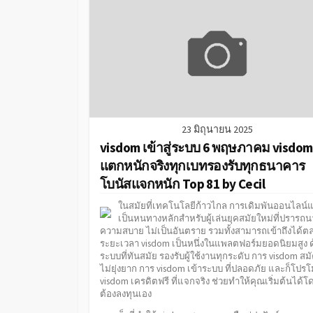
23 มิถุนายน 2025
visdom เข้าสู่ระบบ 6 พฤษภาคม visdom
แตกหนักจริงทุกเบทรองรับทุกธนาคาร
โบนัสแจกหนัก Top 81 by Cecil
ในสมัยที่เทคโนโลยีก้าวไกล การเดิมพันออนไลน์
เป็นหนทางหลักสำหรับผู้เล่นยุคสมัยใหม่ที่ปรารถน
ความสบาย ไม่เป็นอันตราย รวมทั้งสามารถเข้าถึงได้ต
ระยะเวลา visdom เป็นหนึ่งในแพลตฟอร์มยอดนิยมสูง ด
ระบบที่ทันสมัย รองรับผู้ใช้งานทุกระดับ การ visdom สมัค
ไม่ยุ่งยาก การ visdom เข้าระบบ ที่ปลอดภัย และก็โปรโ
visdom เครดิตฟรี ที่แจกจริง ช่วยทำให้คุณเริ่มต้นได้โ
ต้องลงทุนเอง