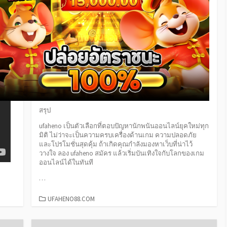
มี
จกจริง
ป็นใน
สรุป
ufaheno เป็นตัวเลือกที่ตอบปัญหานักพนันออนไลน์ยุคใหม่ทุก
มิติ ไม่ว่าจะเป็นความครบเครื่องด้านเกม ความปลอดภัย
และโปรโมชั่นสุดคุ้ม ถ้าเกิดคุณกำลังมองหาเว็บที่น่าไว้
วางใจ ลอง ufaheno สมัคร แล้วเริ่มบันเทิงใจกับโลกของเกม
ออนไลน์ได้ในทันที
…
CATEGORIES
UFAHENO88.COM