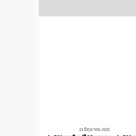
23 มิถุนายน 2025