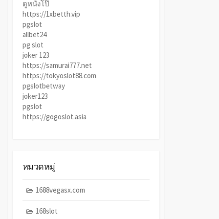
ดูหนังโป๊
https://1xbetth.vip
pgslot
allbet24
pg slot
joker 123
https://samurai777.net
https://tokyoslot88.com
pgslotbetway
joker123
pgslot
https://gogoslot.asia
หมวดหมู่
1688vegasx.com
168slot