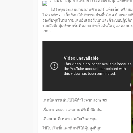
การบริการลูกค้าและก็การรอคอยงรับทุกแพลตฟอร
ไม่ว่าคุณจะเล่นผ่านคอมพิวเตอร์ แท็บเล็ต หรือสม
โฟน adm789 ก็พร้อมให้บริการอย่างลื่นไหล ด้วยระบบที
รองรับทุกโปรแกรมเล่นอินเตอร์เน็ตและก็ระบบปฏิบัติก
รวมถึงมีกลุ่มซัพพอร์ตที่ตอบแชทเร็วทันใจ ดูแลตลอด
เวลา
เทคนิคการเล่นให้ได้กำไรจาก adm789
เริ่มจากทดลองเล่นเกมฟรีเพื่อฝึกฝน
เลือกเกมที่เหมาะสมกับเงินลงทุน
ใช้โปรโมชั่นเครดิตฟรีให้คุ้มสูงที่สุด