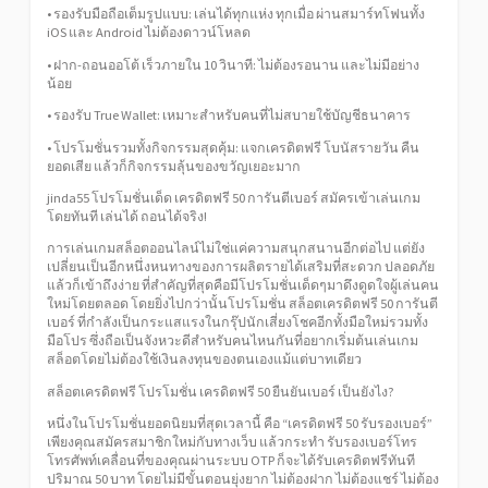
• รองรับมือถือเต็มรูปแบบ: เล่นได้ทุกแห่ง ทุกเมื่อ ผ่านสมาร์ทโฟนทั้ง
iOS และ Android ไม่ต้องดาวน์โหลด
• ฝาก-ถอนออโต้ เร็วภายใน 10 วินาที: ไม่ต้องรอนาน และไม่มีอย่าง
น้อย
• รองรับ True Wallet: เหมาะสำหรับคนที่ไม่สบายใช้บัญชีธนาคาร
• โปรโมชั่นรวมทั้งกิจกรรมสุดคุ้ม: แจกเครดิตฟรี โบนัสรายวัน คืน
ยอดเสีย แล้วก็กิจกรรมลุ้นของขวัญเยอะมาก
jinda55 โปรโมชั่นเด็ด เครดิตฟรี 50 การันตีเบอร์ สมัครเข้าเล่นเกม
โดยทันที เล่นได้ ถอนได้จริง!
การเล่นเกมสล็อตออนไลน์ไม่ใช่แค่ความสนุกสนานอีกต่อไป แต่ยัง
เปลี่ยนเป็นอีกหนึ่งหนทางของการผลิตรายได้เสริมที่สะดวก ปลอดภัย
แล้วก็เข้าถึงง่าย ที่สำคัญที่สุดคือมีโปรโมชั่นเด็ดๆมาดึงดูดใจผู้เล่นคน
ใหม่โดยตลอด โดยยิ่งไปกว่านั้นโปรโมชั่น สล็อตเครดิตฟรี 50 การันตี
เบอร์ ที่กำลังเป็นกระแสแรงในกรุ๊ปนักเสี่ยงโชคอีกทั้งมือใหม่รวมทั้ง
มือโปร ซึ่งถือเป็นจังหวะดีสำหรับคนไหนกันที่อยากเริ่มต้นเล่นเกม
สล็อตโดยไม่ต้องใช้เงินลงทุนของตนเองแม้แต่บาทเดียว
สล็อตเครดิตฟรี โปรโมชั่น เครดิตฟรี 50 ยืนยันเบอร์ เป็นยังไง?
หนึ่งในโปรโมชั่นยอดนิยมที่สุดเวลานี้ คือ “เครดิตฟรี 50 รับรองเบอร์”
เพียงคุณสมัครสมาชิกใหม่กับทางเว็บ แล้วกระทำ รับรองเบอร์โทร
โทรศัพท์เคลื่อนที่ของคุณผ่านระบบ OTP ก็จะได้รับเครดิตฟรีทันที
ปริมาณ 50 บาท โดยไม่มีขั้นตอนยุ่งยาก ไม่ต้องฝาก ไม่ต้องแชร์ ไม่ต้อง