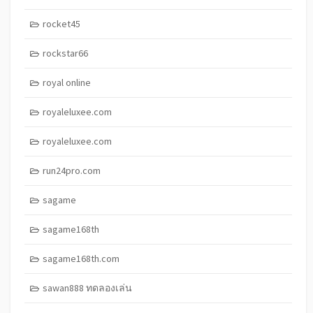
rocket45
rockstar66
royal online
royaleluxee.com
royaleluxee.com
run24pro.com
sagame
sagame168th
sagame168th.com
sawan888 ทดลองเล่น