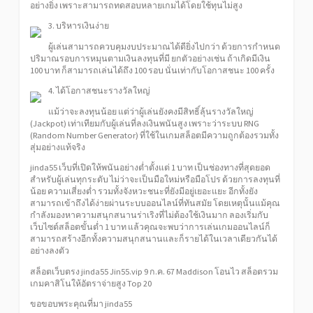
อย่างยิ่ง เพราะสามารถทดสอบหลายเกมได้โดยใช้ทุนไม่สูง
3.
บริหารเงินง่าย
ผู้เล่นสามารถควบคุมงบประมาณได้ดียิ่งไปกว่า ด้วยการกำหนด
ปริมาณรอบการหมุนตามเงินลงทุนที่มี ยกตัวอย่างเช่น ถ้าเกิดมีเงิน
100 บาท ก็สามารถเล่นได้ถึง 100 รอบ นั่นเท่ากับโอกาสชนะ 100 ครั้ง
4.
ได้โอกาสชนะรางวัลใหญ่
แม้ว่าจะลงทุนน้อย แต่ว่าผู้เล่นยังคงมีสิทธิ์ลุ้นรางวัลใหญ่
(Jackpot) เท่าเทียมกับผู้เล่นที่ลงเงินพนันสูง เพราะว่าระบบ RNG
(Random Number Generator) ที่ใช้ในเกมสล็อตมีความถูกต้องรวมทั้ง
สุ่มอย่างแท้จริง
jinda55 เว็บที่เปิดให้พนันอย่างต่ำตั้งแต่ 1 บาท เป็นช่องทางที่สุดยอด
สำหรับผู้เล่นทุกระดับ ไม่ว่าจะเป็นมือใหม่หรือมือโปร ด้วยการลงทุนที่
น้อย ความเสี่ยงต่ำ รวมทั้งจังหวะชนะที่ยังมีอยู่เยอะแยะ อีกทั้งยัง
สามารถเข้าถึงได้ง่ายผ่านระบบออนไลน์ที่ทันสมัย โดยเหตุนั้นแม้คุณ
กำลังมองหาความสนุกสนานร่าเริงที่ไม่ต้องใช้เงินมาก ลองเริ่มกับ
เว็บไซต์สล็อตขั้นต่ำ 1 บาท แล้วคุณจะพบว่าการเล่นเกมออนไลน์ก็
สามารถสร้างอีกทั้งความสนุกสนานและก็รายได้ในเวลาเดียวกันได้
อย่างลงตัว
สล็อตเว็บตรง jinda55 Jin55.vip 9 ก.ค. 67 Maddison โอนไว สล็อตรวม
เกมคาสิโนให้อัตราจ่ายสูง Top 20
ขอขอบพระคุณที่มา
jinda55