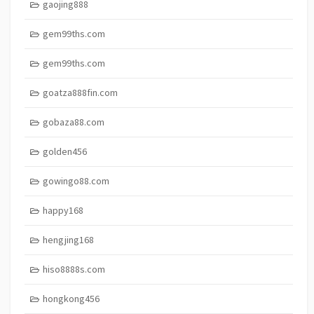
gaojing888
gem99ths.com
gem99ths.com
goatza888fin.com
gobaza88.com
golden456
gowingo88.com
happy168
hengjing168
hiso8888s.com
hongkong456