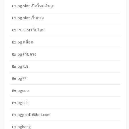
pg slot เปิดใหม่ล่าสุด
pg slot เว็บตรง
PG Slot เว็บใหม่
pg สล็อต
pg เว็บตรง
pg718
pg77
pgceo
pgfish
pggold168bet.com
pgheng