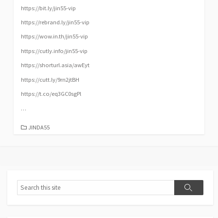
https://bit.ly/jin55-vip
https://rebrand.ly/jin55-vip
https://wow.in.th/jin55-vip
https://cutly.info/jin55-vip
https://shorturl.asia/awEyt
https://cutt.ly/9rn2jtBH
https://t.co/eq3GC0sgPl
…
CATEGORIES
JINDA55
Search
Search