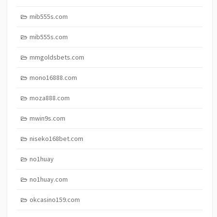
mib555s.com
mib555s.com
mmgoldsbets.com
mono16888.com
moza888.com
mwin9s.com
niseko168bet.com
no1huay
no1huay.com
okcasino159.com