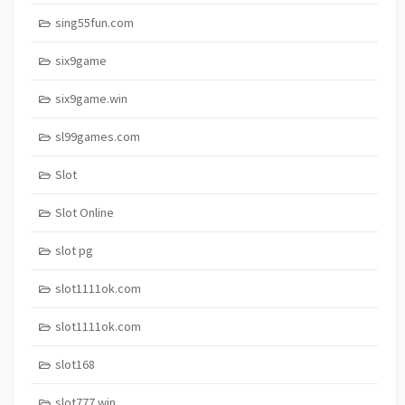
sing55fun.com
six9game
six9game.win
sl99games.com
Slot
Slot Online
slot pg
slot1111ok.com
slot1111ok.com
slot168
slot777.win