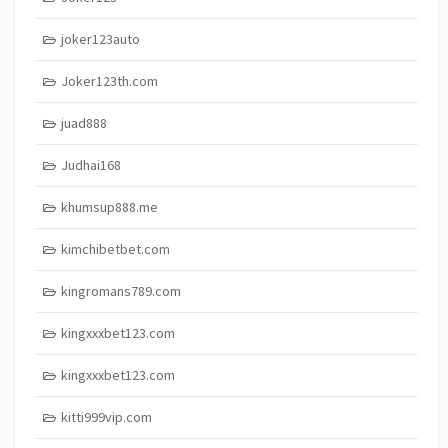
joker123auto
Joker123th.com
juad888
Judhai168
khumsup888.me
kimchibetbet.com
kingromans789.com
kingxxxbet123.com
kingxxxbet123.com
kitti999vip.com