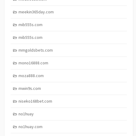
meekin365day.com
mib555s.com
mib555s.com
mmgoldsbets.com
mono16888.com
moza888.com
mwin9s.com
niseko168bet.com
no1huay
no1huay.com