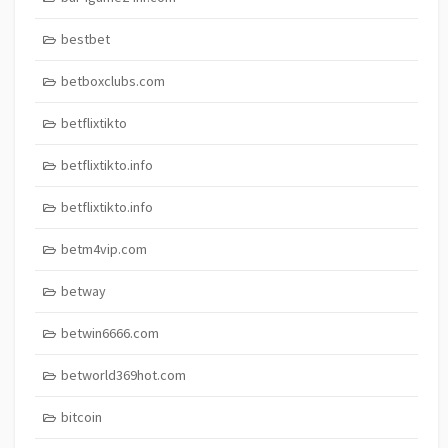
bestbet
betboxclubs.com
betflixtikto
betflixtikto.info
betflixtikto.info
betm4vip.com
betway
betwin6666.com
betworld369hot.com
bitcoin