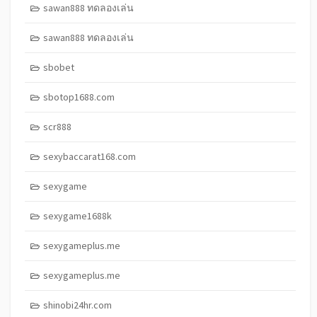
sawan888 ทดลองเล่น
sawan888 ทดลองเล่น
sbobet
sbotop1688.com
scr888
sexybaccarat168.com
sexygame
sexygame1688k
sexygameplus.me
sexygameplus.me
shinobi24hr.com