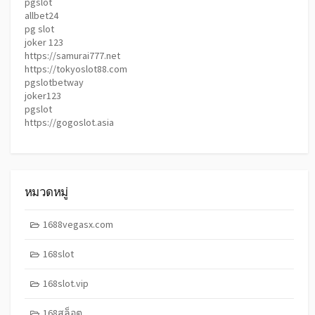
pgslot
allbet24
pg slot
joker 123
https://samurai777.net
https://tokyoslot88.com
pgslotbetway
joker123
pgslot
https://gogoslot.asia
หมวดหมู่
1688vegasx.com
168slot
168slot.vip
168สล็อต