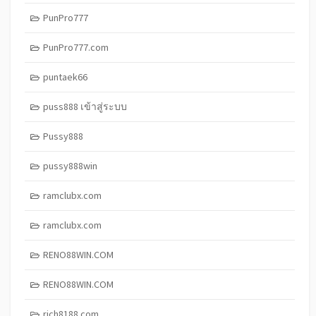
PunPro777
PunPro777.com
puntaek66
puss888 เข้าสู่ระบบ
Pussy888
pussy888win
ramclubx.com
ramclubx.com
RENO88WIN.COM
RENO88WIN.COM
rich8188.com