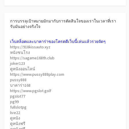
การบรรลุเป้าหมายมักมากับการตัดสินใจของเราในเวลาที่เรา
รับมันอย่างจริงใจ
เว็บสล็อตและบาคาร่าของโครตดีเว็บนี้เล่นแล้วรวยจัดๆ
https://918kissauto.xyz
หนังชนโรง
https://sagame168th.club
joker123
ดูหนังออนไลน์
https://www.pussy888play.com
pussy888
บาคาร่า168
https://www.pgslot.golf
pgslot77
pg99
fullslotpg
live22
ดูหนัง
ดูหนังฟรี
ดูหนังฟรี