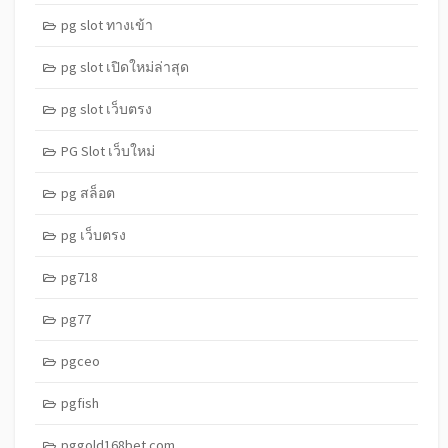
pg slot ทางเข้า
pg slot เปิดใหม่ล่าสุด
pg slot เว็บตรง
PG Slot เว็บใหม่
pg สล็อต
pg เว็บตรง
pg718
pg77
pgceo
pgfish
pggold168bet.com