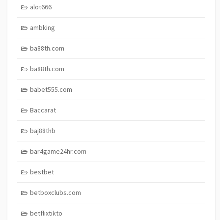
alot666
ambking
ba88th.com
ba88th.com
babet555.com
Baccarat
baj88thb
bar4game24hr.com
bestbet
betboxclubs.com
betflixtikto