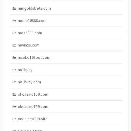
mmgoldsbets.com
mono16888.com
moza888.com
mwin9s.com
niseko168bet.com
no1huay
no1huay.com
okcasino159.com
okcasino159.com
onesiamclub.site
Online Games