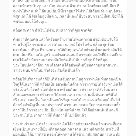
สำหรับแตกง่าย สะดวก เป็นอีกหนึ่งสิทธิพิเศษประโยชน์อีกมาก ที่มี
ความท้าทายในรูปแบบใหม่ อัดแน่นด้วย ตัวเกมอีกเพียบเลยทีเดียว ที่
จะทำให้ท่านเล่นได้แบบเต็มที่ ที่เราชูมาให้ท่านได้เลือกเล่น แบบอิสระ
ที่สุดเล่นได้ จัดเต็มสูงที่สุด ณ เวลานี้และก็มีประสบการณ์ ที่เงินซื้อมิได้
ที่พร้อมมอบให้กับคุณ
สล็อตสะดวก ทำเงินได้ง่าย คุ้มค่ากว่าที่คุณคาดคิด
คุ้มกว่าที่คุณคิด แล้วก็พร้อมสร้างรายได้ที่แตกง่าย พร้อมต้อนรับให้
ท่านไปสู่โลกของพวกเราได้ อย่างมากมีโปรโมชั่น สล็อต สุดร้อน
แรง คุ้มมากที่สุด ที่รอแจกจ่ายให้กับทุกคนได้ อย่างสม่ำเสมอรับเงินได้
แบบเต็มปริมาณไม่ถูกโกงอย่างแน่นอน มีความปลอดภัยที่ดี ยอดเยี่ยม
เล่นได้แล้ว มีความน่าประทับใจจัดเต็มได้มากที่สุด มีสิทธิคุณ
ประโยชน์ต่างๆอีกมาก เลือกเล่นได้อย่างเต็มเปี่ยมความสนุกสนาน
ร่าเริง แบบครั้งใหม่กำลังจะเริ่มต้นขึ้นแล้ว
พร้อมให้บริการแล้วก็ยินดี ต้อนรับทุกคนไปสู่การทำเงิน ที่ทดลองเปิด
ใจดูได้เลยว่า ที่นี่ พร้อมเป็นอย่างยิ่งในด้านการหารายได้จริง ทำเงินได้
จริง เป็นหัวใจหลักได้ดีที่สุด มาพร้อมกับการสร้างสรรค์สิ่งใหม่ และ
ลักษณะของการสร้างรายได้ ต่อส่วนประกอบรวมทั้งต้นแบบที่ดีได้
จริง เพราะฉะนั้น ก็เลยเป็นอะไรที่สุดยอดได้อย่างแน่แท้ และก็เต็มไป
ด้วยข้อสำคัญ ที่นานาประการมีความเหมาะสม กับการลงทุนรวมทั้ง
การให้บริการอย่างเต็มเปี่ยม เป็นจุดที่น่าสนใจได้อย่างแน่แท้ และก็
ประกันได้ไม่ยากกว่า ที่นี่ คุ้มกว่านี้ ไม่มีอีกแล้ว
ประกันว่า ถอนได้จริง 100% ทำเงินได้ง่ายด้วย เครดิตฟรี หนทางที่ยอด
เยี่ยม เป็นหนทางที่เยี่ยมที่สุดตลอดเวลา เล่นแล้วเพลิดเพลินหาเงิน ที่
ยอดเยี่ยมได้มากที่สุด พร้อมให้ทุกท่านได้ เข้ามาสัมผัสกับการเล่น ที่มี