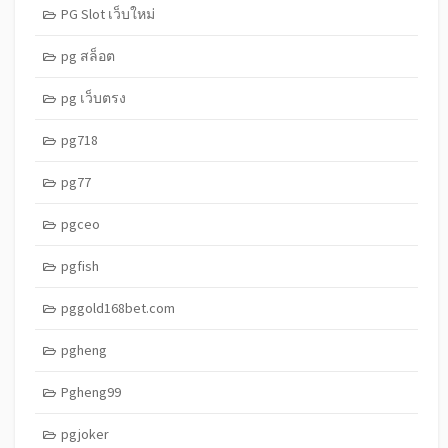
PG Slot เว็บใหม่
pg สล็อต
pg เว็บตรง
pg718
pg77
pgceo
pgfish
pggold168bet.com
pgheng
Pgheng99
pgjoker