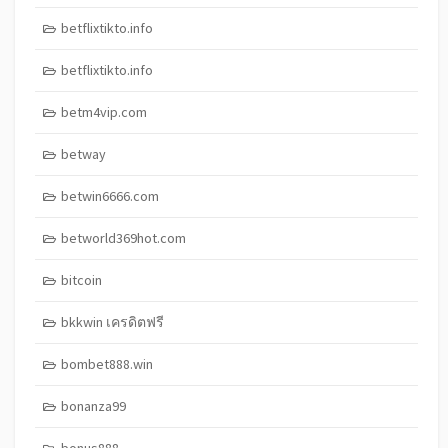
betflixtikto.info
betflixtikto.info
betm4vip.com
betway
betwin6666.com
betworld369hot.com
bitcoin
bkkwin เครดิตฟรี
bombet888.win
bonanza99
bonus888