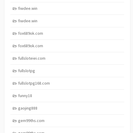
fiwdee.win
fiwdee.win
fox689ok.com
fox689ok.com
fullsloteiei.com
fullslotpg
fullslotpg168.com
funny18
gaojing888
gem99ths.com
gem99ths.com