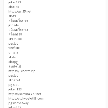
joker123
slot168
https://jin55.net
slot99
สล็อตเว็บตรง
jinda44
สล็อตเว็บตรง
สล็อต888
JINDA888
pgslot
พุซซี่888
บาคาร่า
slotxo
slotpg
ดูหนังโป๊
https://1xbetth.vip
pgslot
allbet24
pg slot
joker 123
https://samurai777.net
https://tokyoslot88.com
pgslotbetway
joker123