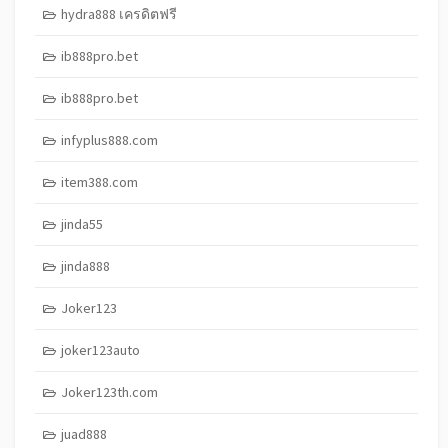
hydra888 เครดิตฟรี
ib888pro.bet
ib888pro.bet
infyplus888.com
item388.com
jinda55
jinda888
Joker123
joker123auto
Joker123th.com
juad888