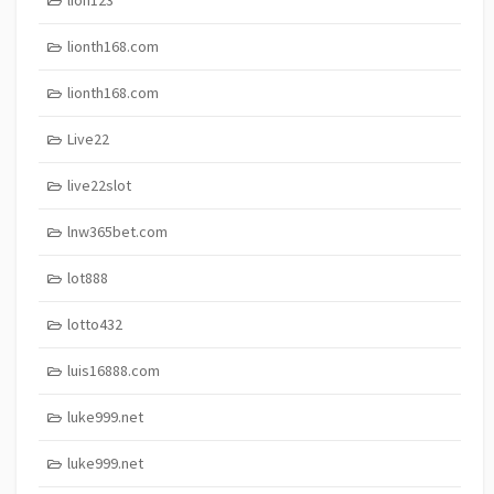
lionth168.com
lionth168.com
Live22
live22slot
lnw365bet.com
lot888
lotto432
luis16888.com
luke999.net
luke999.net