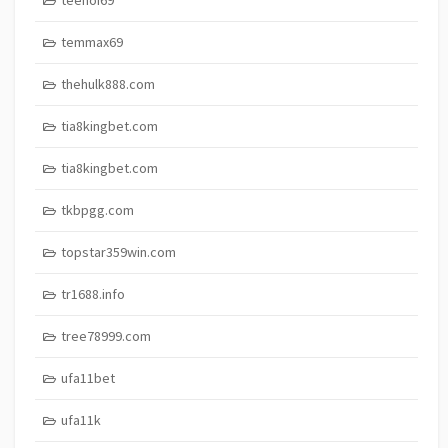
temmax69
thehulk888.com
tia8kingbet.com
tia8kingbet.com
tkbpgg.com
topstar359win.com
tr1688.info
tree78999.com
ufa11bet
ufa11k