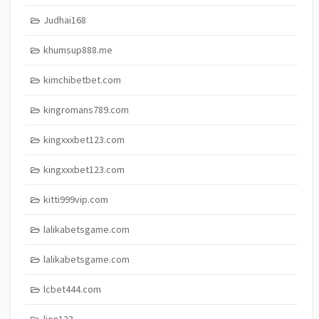
Judhai168
khumsup888.me
kimchibetbet.com
kingromans789.com
kingxxxbet123.com
kingxxxbet123.com
kitti999vip.com
lalikabetsgame.com
lalikabetsgame.com
lcbet444.com
lion123