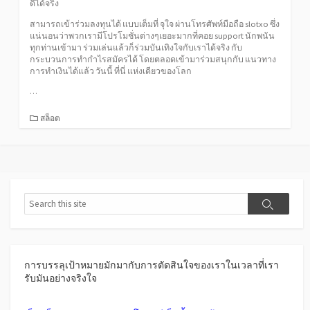
ดีได้จริง
สามารถเข้าร่วมลงทุนได้ แบบเต็มที่ จุใจ ผ่านโทรศัพท์มือถือ slotxo ซึ่ง
แน่นอนว่าพวกเรามีโปรโมชั่นต่างๆเยอะมากที่คอย support นักพนัน
ทุกท่านเข้ามา ร่วมเล่นแล้วก็ร่วมบันเทิงใจกับเราได้จริง กับ
กระบวนการทำกำไรสมัครได้ โดยตลอดเข้ามาร่วมสนุกกับ แนวทาง
การทำเงินได้แล้ว วันนี้ ที่นี่ แห่งเดียวของโลก
…
CATEGORIES
สล็อต
Search
Search
การบรรลุเป้าหมายมักมากับการตัดสินใจของเราในเวลาที่เรา
รับมันอย่างจริงใจ