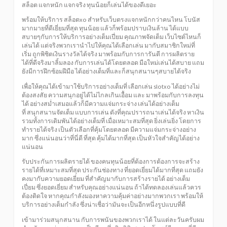
สล็อต
แจกหนัก แจกจริง ทุนน้อยก็เล่นได้ของดีเยอะ
พร้อมให้บริการ สล็อตxo สำหรับเว็บตรงแจกหนักกว่าคนไหน โบนัส
มากมายที่ดีเยี่ยมที่สุด ทุนน้อย แล้วก็พร้อมปราบเงินล้าน ได้แบบ
สบายๆกับการให้บริการอย่างเต็มเปี่ยม คุณภาพจัดเต็ม เว็บไซต์ไหนก็
เล่นได้ แต่จริงพวกเรานำไปให้คุณได้เลือกเล่น มากับสมาชิกใหม่ที่
เริ่ม ถูกพิชิตเงินรางวัลได้จริง มาพร้อมกับการการันตี การผลิตราย
ได้ที่ดีจริงมาลิ้มลอง กับการเล่นได้โดยตลอด มือใหม่เล่นได้สบาย แถม
ยังมีการฝึกซ้อมฝีมือ ได้อย่างเต็มที่และก็สนุกสนานๆสบายได้จริง
เพื่อให้คุณได้เข้ามาใช้บริการอย่างเต็มที่ เลือกเล่น slotxo ได้อย่างไม่
ต้องสงสัย ความสนุกอยู่ได้ไม่ไกลเกินเอื้อม และ มาพร้อมกับการลงทุน
ได้ อย่างสม่ำเสมอแล้วก็มีความแจ่มกระจ่าง เล่นได้อย่างเต็ม
ที่ สนุกสนานจัดเต็ม แบบการเล่น ดังที่คุณปรารถนาเล่นได้จริง หาเงิน
รวมทั้งการเดิมพันได้อย่างเต็มที่ เมื่อเหมาะสมที่สุด ยิ่งเล่นยิ่ง โดยการ
ทำรายได้จริง เป็นตัวเลือกที่คุ้มโดยตลอด มีความแจ่มกระจ่างอย่าง
มาก ซึ่งแน่นอนว่าที่นี่ดี ที่สุด คุ้มได้มากที่สุด เป็นหัวใจสำคัญได้อย่าง
แน่นอน
รับประกันการผลิตรายได้ ของคนทุนน้อยที่ต้องการต้องการจะสร้าง
รายได้ที่เหมาะสมที่สุด ประกันช่องทาง ที่ยอดเยี่ยมได้มากที่สุด แถมยัง
คงมากับความยอดเยี่ยม ที่สำคัญมากับการสร้างรายได้ อย่างเต็ม
เปี่ยม ซึ่งยอดเยี่ยม สำหรับคุณอย่างแน่นอน ถ้าได้ทดลองเล่นแล้วควร
ต้องติดใจ หากคุณกำลังมองหาความคุ้มค่าอย่างมากพวกเรา พร้อมให้
บริการอย่างเต็มกำลัง ซึ่งน่าเชื่อว่ามันจะเป็นอีกหนึ่งรูปแบบที่ดี
เข้ามาร่วมสนุกสนาน กับการพนันของพวกเราได้ ในแต่ละวันครับผม