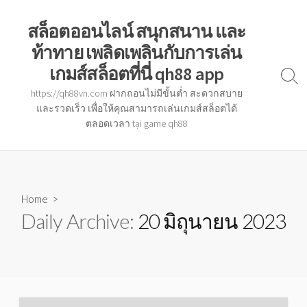
Skip
to
สล็อตออนไลน์ สนุกสนาน และ
content
ท้าทาย เพลิดเพลินกับการเล่น
เกมส์สล็อตที่นี่ qh88 app
Sear
https://qh88vn.com ฝากถอนไม่มีขั้นต่ำ สะดวกสบาย
Togg
และรวดเร็ว เพื่อให้คุณสามารถเล่นเกมส์สล็อตได้
ตลอดเวลา tại game qh88
Home
>
Daily Archive:
20 มิถุนายน 2023