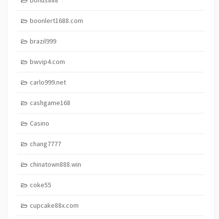
boonlert1688.com
brazil999
bwvip4.com
carlo999.net
cashgame168
Casino
chang7777
chinatown888.win
coke55
cupcake88x.com