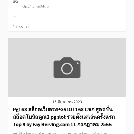
http://rlu.ru/3dxju
…
CATEGORIES
55SLOT
15 มิถุนายน 2023
Pg168 สล็อตเว็บตรงPGSLOT168 แจก สูตร ปั่น
สล็อตโบนัสคูณ2 pg slot รวยตั้งแต่เล่นครั้งแรก
Top 9 by Fay Berving.com 11 กรกฎาคม 2566
pg168 สล็อตpgแท้ ชวนคุณมาวางแผนเล่นสล็อตออนไลน์ เล่น