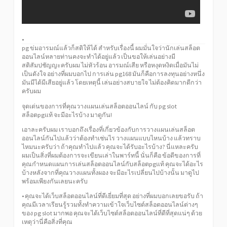
•
pg
ข่มอารมณ์แล้วก็สติให้ได้ สำหรับเรื่องนี้ ผมมั่นใจว่านักเล่นสล็อต
ออนไลน์หลายท่านคงจะทำได้อยู่แล้ว เป็นขอให้เล่นอย่างมี
สติสัมปชัญญะครับผม ไม่หัวร้อน อารมณ์เสีย หรือหงุดหงิดเมื่อมันไม่
เป็นดังใจ อย่างที่ผมบอกไป การเล่น pg168 มันก็คือการลงทุนอย่างหนึ่ง
มันมีได้มีเสียอยู่แล้ว โดยเหตุนี้ เล่นอย่างสบายใจ ไม่ต้องคิดมากดีกว่า
ครับผม
จุดเด่นของการที่คุณวางแผนเล่นสล็อตออนไลน์ กับ pg slot
สล็อตpgแท้ จะมีอะไรบ้าง มาดูกัน!
เอาละครับผม เราบอกถึงเรื่องที่เกี่ยวข้องกับการวางแผนเล่นสล็อต
ออนไลน์กันไปแล้วว่าต้องทำเช่นไร วางแผนแบบไหนบ้าง แล้วทราบ
ไหมนะครับว่า ถ้าคุณทำไปแล้ว คุณจะได้รับอะไรบ้าง? นี่แหละครับ
ผมเป็นสิ่งที่ผมต้องการจะเขียนเล่าในพาร์ทนี้ นั่นก็คือ ข้อดีของการที่
คุณกำหนดแผนการเล่นสล็อตออนไลน์กับสล็อตpgแท้ คุณจะได้อะไร
บ้างหลังจากที่คุณวางแผนทั้งผอง จะมีอะไรเปลี่ยนไปบ้างนั้น มาดูไป
พร้อมเพียงกันเลยนะครับ
• คุณจะได้เว็บสล็อตออนไลน์ที่ดีเยี่ยมที่สุด อย่างที่ผมบอกเลยขอรับ ถ้า
คุณมีเวลาเรียนรู้รวมทั้งทำความเข้าใจเว็บไซต์สล็อตออนไลน์ต่างๆ
ของ pg slot มากพอ คุณจะได้เว็บไซต์สล็อตออนไลน์ที่ดีที่สุดแน่ๆ ด้วย
เหตุว่านี่คือสิ่งที่คุณ