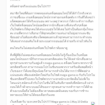
สล็อตจ่ายจริงแน่นอน ปันโปร777
สมาชิกใหม่ที่ต้องการทดลองเล่นสล็อตออนไลน์ให้ได้กำไรจริง พวก
เราขอชี้แนะ เกมสล็อตออนไลน์จากค่ายเกมสล็อตดัง การันตีได้เลยว่า
แจ็คพอตแตกได้จริงแน่นอน เพราะเหตุว่าพวกเราได้กระทำการเลือก
เว็บไซต์สล็อตออนไลน์ยอดฮิตจากนักเสี่ยงดวงที่เล่นจริงๆสล็อต
เว็บไซต์ตรงให้ทุกคนได้เล่นแบบสุขใจได้เลย ไม่จำเป็นต้องกลุ้มใจนะ
คะ เกมที่พวกเราเลือกมาให้ทุกคนมีความเล่นง่ายไม่ยุ่งยากและซับ
ซ้อนอย่างไม่ต้องสงสัย แจ็คพอตแตกแล้วทุกคนสามารถกระทำถอน
ได้เลย ฝากถอนทันใจ ด้วยระบบฝากถอนออโต้ จ่ายจริง จ่ายไวทันใจ
คนไหนกันไม่เคยเล่นสล็อตเว็บไซต์เราต้องมาดู
สิ่งที่ผู้ที่ยังไม่เคยเล่นเกมสล็อตออนไลน์ยังไม่รู้เรื่องเป็นเว็บสล็อต
ออนไลน์ของเรามีกิจกรรมแจกเครดิตแต่ละวันให้เหล่านักเสี่ยงดวง
ทุกๆท่านจะทราบกันอยู่แล้ว mega-game.io สล็อตเว็บตรง พวกเรามี
เครดิตฟรีแจก สามารถมองโปรโมชั่นของพวกเราเสริมเติมพอดีหน้า
เว็บของเราได้เลย มีทุนน้อย ก็สามารถทำเงินได้มากกว่าที่คิดอย่าง
แน่นอนค่ะ เพียงแต่สมัครใหม่กับเว็บไซต์ mega-game.io รับกับโปรโม
ชั่นเครดิตฟรีไปเลย เว็บไซต์พวกเราแจกหนักแจกจัดเต็มไม่แพ้เว็บ
ไหนแน่ๆ สมัครแล้วรับโปรโมชั่นได้ในทันทีภายหลังที่สมัครแล้ว ฝาก
ถอนได้เร็วด้วยระบบออโต้ของเรา ทุกคนสามารถทำรายการได้ด้วย
ตัวเอง บนมือถือ ไม่ต้องเสียเวลาคอยแอดมินตอบ รองรับการชำระ
หลายแบบให้ท่านได้ลองเลือกกันเลย
เว็บสล็อต รับ วอ ล เลท ปันโปร777 Mega-game.io 1 May 23 Delila