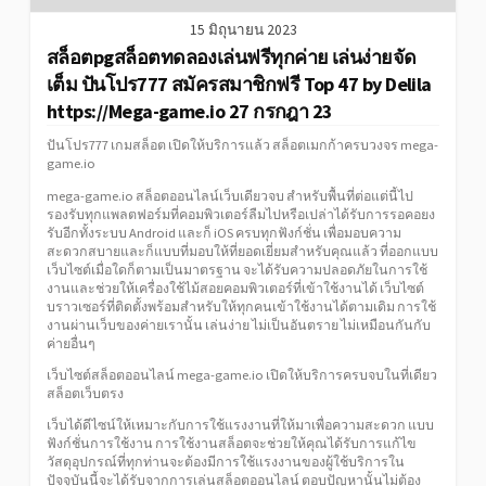
15 มิถุนายน 2023
สล็อตpgสล็อตทดลองเล่นฟรีทุกค่าย เล่นง่ายจัด
เต็ม ปันโปร777 สมัครสมาชิกฟรี Top 47 by Delila
https://Mega-game.io 27 กรกฎา 23
ปันโปร777 เกมสล็อต เปิดให้บริการแล้ว สล็อตเมกก้าครบวงจร mega-
game.io
mega-game.io สล็อตออนไลน์เว็บเดียวจบ สำหรับพื้นที่ต่อแต่นี้ไป
รองรับทุกแพลตฟอร์มที่คอมพิวเตอร์ลืมไปหรือเปล่าได้รับการรอคอยง
รับอีกทั้งระบบ Android และก็ iOS ครบทุกฟังก์ชั่น เพื่อมอบความ
สะดวกสบายและก็แบบที่มอบให้ที่ยอดเยี่ยมสำหรับคุณแล้ว ที่ออกแบบ
เว็บไซต์เมื่อใดก็ตามเป็นมาตรฐาน จะได้รับความปลอดภัยในการใช้
งานและช่วยให้เครื่องใช้ไม้สอยคอมพิวเตอร์ที่เข้าใช้งานได้ เว็บไซต์
บราวเซอร์ที่ติดตั้งพร้อมสำหรับให้ทุกคนเข้าใช้งานได้ตามเดิม การใช้
งานผ่านเว็บของค่ายเรานั้น เล่นง่าย ไม่เป็นอันตราย ไม่เหมือนกันกับ
ค่ายอื่นๆ
เว็บไซต์สล็อตออนไลน์ mega-game.io เปิดให้บริการครบจบในที่เดียว
สล็อตเว็บตรง
เว็บได้ดีไซน์ให้เหมาะกับการใช้แรงงานที่ให้มาเพื่อความสะดวก แบบ
ฟังก์ชั่นการใช้งาน การใช้งานสล็อตจะช่วยให้คุณได้รับการแก้ไข
วัสดุอุปกรณ์ที่ทุกท่านจะต้องมีการใช้แรงงานของผู้ใช้บริการใน
ปัจจุบันนี้จะได้รับจากการเล่นสล็อตออนไลน์ ตอบปัญหานั้นไม่ต้อง