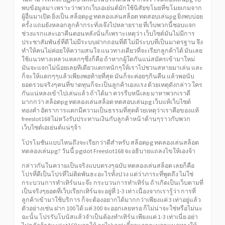
พบข้อมูลมา เพราะว่าพวกเว็บเอเย่นต์มักใช้นิสัยขโมยที่ขโมยเกมจาก
ผู้อื่นมาเปิด ยิ่งเป็น สล็อตpg ทดลองเล่นสล็อต ทดสอบเล่นpg ยิ่งพบบ่อย
ครั้ง แถมยังหลอกลูกค้ากระทั่งเจ๊งไปหลายราย ที่เว็บพวกนี้ชอบแจก
ช่วงแรกและเอาคืนตอนหลังนั่นก็เพราะเหตุว่า เว็บไซต์มันไม่มีการ
ประชาสัมพันธ์ที่ดี ไม่มีระบบฝากถอนที่ดี ไม่มีระบบที่เป็นมาตรฐาน จึง
ทำให้คนไม่ค่อยให้ความสนใจ แนวทางเดียวที่จะเรียกลูกค้าได้ มันเลย
ใช้แนวทางเหลวแหลกๆซึ่งก็คือ ถ้าหากผู้ใดกันแน่สมัครเข้ามาใหม่
มันจะแจกไม่น้อยเลยทีเดียวแตกหนักๆให้เราไปชวนสหายมาเล่น และ
ก็จะให้แตกๆๆแล้วเพียงพอท้ายที่สุด มันก็จะค่อยๆกินคืน แล้วพอนับ
ยอดรวมจริงๆคนที่ขาดทุนก็จะเป็นลูกค้าเองแรง ด้วยเหตุดังกล่าว ใคร
กันแน่หลงเข้าไปเล่นแล้ว ถ้าได้มา ควรรีบหนีเลย มาหาพวกเราดี
มากกว่า สล็อตpg ทดลองเล่นสล็อต ทดสอบเล่นpg เว็บแท้เว็บไซต์
ทองคำ อัตราการแตกมีความเป็นธรรมที่สุดด้วยเหตุว่าเราคือของแท้
freeslot168 ไม่หวังรับประทานเงินกับลูกค้าหน้าด้านๆราวกับพวก
เว็บไซต์เอเย่นต์แน่ๆจ้า
โปรโมชันแบบไหนถึงจะเรียกว่าดีสำหรับ สล็อตpg ทดลองเล่นสล็อต
ทดลองเล่นpg? วันนี้
pgslot
Freeslot168 จะอธิบายแถลงไขให้เองจ้า
กล่าวกันในความเป็นจริงแบบตรงๆฉบับ ทดลองเล่นสล็อต เลยก็คือ
โปรที่ดีเป็นโปรที่ไม่ติดพันธะอะไรทั้งปวง แต่ว่าภาระที่พูดถึง ไม่ใช่
กระบวนการทำเทิร์นนะจ๊ะ กระบวนการทำเทิร์น ถ้าเกิดเป็นเว็บตามที่
เป็นจริงๆยอดที่เว็บเรียกเทิร์นจะอยู่ที่ 1-3 เท่า เนื่องจากเรารู้ว่า การที่
ลูกค้าเข้ามาใช้บริการ ก็จะต้องอยากได้มากกว่าเพียงแค่ 3 เท่าอยู่แล้ว
ตัวอย่างเช่น ฝาก 100 ได้ แค่ 300 จะออกเลยหรอ ก็ไม่น่าจะใช่หรือไม่นะ
ฉะนั้น โปรรับโบนัสแล้วจำเป็นต้องทำเทิร์น เพียงแค่ 1-3 เท่าเนี่ย อย่า