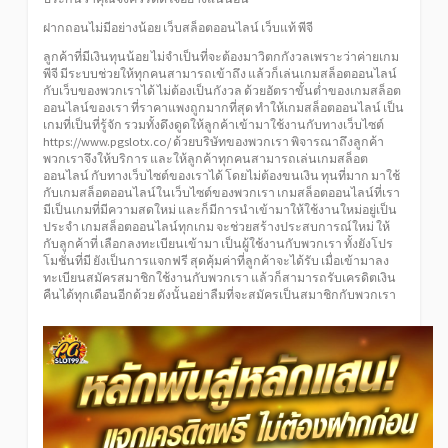
ฝากถอนไม่มีอย่างน้อย เว็บสล็อตออนไลน์ เว็บแท้ พีจี
ลูกค้าที่มีเงินทุนน้อย ไม่จำเป็นที่จะต้องมาวิตกกังวลเพราะว่าค่ายเกม
พีจี มีระบบช่วยให้ทุกคนสามารถเข้าถึง แล้วก็เล่นเกมสล็อตออนไลน์
กับเว็บของพวกเราได้ ไม่ต้องเป็นกังวล ด้วยอัตราขั้นต่ำของเกมสล็อต
ออนไลน์ของเรา ที่ราคาแพงถูกมากที่สุด ทำให้เกมสล็อตออนไลน์ เป็น
เกมที่เป็นที่รู้จัก รวมทั้งดึงดูดให้ลูกค้าเข้ามาใช้งานกับทางเว็บไซต์
https://www.pgslotx.co/ ด้วยบริษัทของพวกเรา พิจารณาถึงลูกค้า
พวกเราจึงให้บริการ และให้ลูกค้าทุกคนสามารถเล่นเกมสล็อต
ออนไลน์ กับทางเว็บไซต์ของเราได้ โดยไม่ต้องขนเงิน ทุนที่มาก มาใช้
กับเกมสล็อตออนไลน์ในเว็บไซต์ของพวกเรา เกมสล็อตออนไลน์ที่เรา
มีเป็นเกมที่มีความสดใหม่ และก็มีการนำเข้ามาให้ใช้งานใหม่อยู่เป็น
ประจำ เกมสล็อตออนไลน์ทุกเกม จะช่วยสร้างประสบการณ์ใหม่ ให้
กับลูกค้าที่ เลือกลงทะเบียนเข้ามา เป็นผู้ใช้งานกับพวกเรา ทั้งยังโปร
โมชั่นที่มี ยังเป็นการแจกฟรี สุดคุ้มค่าที่ลูกค้าจะได้รับ เมื่อเข้ามาลง
ทะเบียนสมัครสมาชิกใช้งานกับพวกเรา แล้วก็สามารถรับเครดิตเงิน
คืนได้ทุกเดือนอีกด้วย ดังนั้นอย่าลืมที่จะสมัครเป็นสมาชิกกับพวกเรา