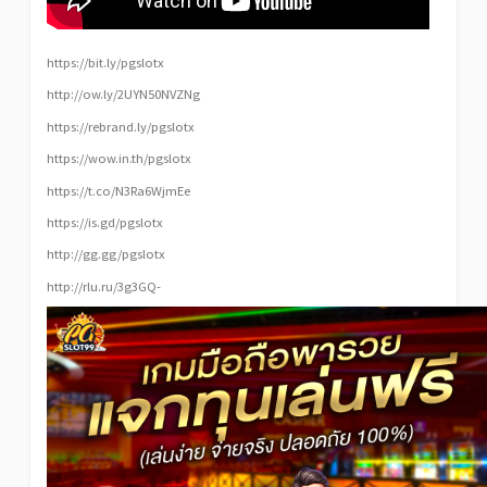
https://bit.ly/pgslotx
http://ow.ly/2UYN50NVZNg
https://rebrand.ly/pgslotx
https://wow.in.th/pgslotx
https://t.co/N3Ra6WjmEe
https://is.gd/pgslotx
http://gg.gg/pgslotx
http://rlu.ru/3g3GQ-