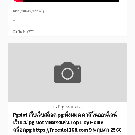
http://rlu.ru/3hhWQ
…
CATEGORIES
ปันโปร777
15 มิถุนายน 2023
Pgslot เว็บเว็บสล็อต pg ทั้งหมด คาสิโนออนไลน์
เว็บแม่ pg slot ทดลองเล่น Top 1 by Hollie
สล็อตpg https://Freeslot168.com 9 พฤษภา 2566