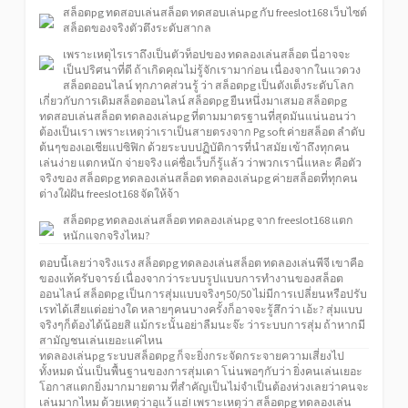
สล็อตpg ทดสอบเล่นสล็อต ทดสอบเล่นpg กับ freeslot168 เว็บไซต์
สล็อตของจริงตัวตึงระดับสากล
เพราะเหตุไรเราถึงเป็นตัวท็อปของ ทดลองเล่นสล็อต นี่อาจจะ
เป็นปริศนาที่ดี ถ้าเกิดคุณไม่รู้จักเรามาก่อน เนื่องจากในแวดวง
สล็อตออนไลน์ ทุกภาคส่วนรู้ ว่า สล็อตpg เป็นตังเต็งระดับโลก
เกี่ยวกับการเดิมสล็อตออนไลน์ สล็อตpg ยืนหนึ่งมาเสมอ สล็อตpg
ทดสอบเล่นสล็อต ทดลองเล่นpg ที่ตามมาตรฐานที่สุดมันแน่นอนว่า
ต้องเป็นเรา เพราะเหตุว่าเราเป็นสายตรงจาก Pg soft ค่ายสล็อต ลำดับ
ต้นๆของเอเชียแปซิฟิก ด้วยระบบปฏิบัติการที่นำสมัย เข้าถึงทุกคน
เล่นง่าย แตกหนัก จ่ายจริง แค่ชื่อเว็บก็รู้แล้ว ว่าพวกเรานี่แหละ คือตัว
จริงของ สล็อตpg ทดลองเล่นสล็อต ทดลองเล่นpg ค่ายสล็อตที่ทุกคน
ต่างใฝ่ฝัน freeslot168 จัดให้จ้า
สล็อตpg ทดลองเล่นสล็อต ทดลองเล่นpg จาก freeslot168 แตก
หนักแจกจริงไหม?
ตอบนี้เลยว่าจริงแรง สล็อตpg ทดลองเล่นสล็อต ทดลองเล่นพีจี เขาคือ
ของแท้ครับจารย์ เนื่องจากว่าระบบรูปแบบการทำงานของสล็อต
ออนไลน์ สล็อตpg เป็นการสุ่มแบบจริงๆ50/50 ไม่มีการเปลี่ยนหรือปรับ
เรทได้เสียแต่อย่างใด หลายๆคนบางครั้งก็อาจจะรู้สึกว่า เอ้ะ? สุ่มแบบ
จริงๆก็ต้องได้น้อยสิ แม้กระนั้นอย่าลืมนะจ๊ะ ว่าระบบการสุ่ม ถ้าหากมี
สามัญชนเล่นเยอะแค่ไหน
ทดลองเล่นpg
ระบบสล็อตpg ก็จะยิ่งกระจัดกระจายความเสี่ยงไป
ทั้งหมด นั่นเป็นพื้นฐานของการสุ่มเดา โน่นพอๆกับว่า ยิ่งคนเล่นเยอะ
โอกาสแตกยิ่งมากมายตาม ที่สำคัญเป็นไม่จำเป็นต้องห่วงเลยว่าคนจะ
เล่นมากไหม ด้วยเหตุว่าอุแว้ แฮ่! เพราะเหตุว่า สล็อตpg ทดลองเล่น