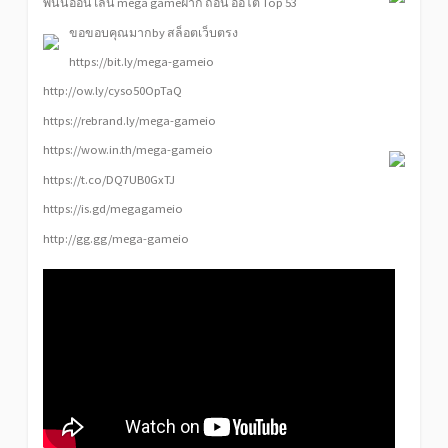
พนันออนไลน์
mega game
ฝาก ถอน ออโต้ Top 53
ขอขอบคุณมากby
สล็อตเว็บตรง
https://bit.ly/mega-gameio
http://ow.ly/cyso50OpTaQ
https://rebrand.ly/mega-gameio
https://wow.in.th/mega-gameio
https://t.co/DQ7UB0GxTJ
https://is.gd/megagameio
http://gg.gg/mega-gameio