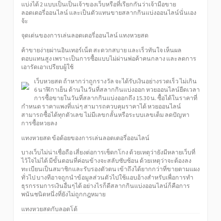
แบ่งได้ 2 แบบเป็นเป็นเจ้าของเว็บหรือที่เรียกกันว่าเจ้ามือขาย
ลอตเตอรี่ออนไลน์ และเป็นตัวแทนขายสลากกินแบ่งออนไลน์นั่นเอง
จ้ะ
จุดเด่นของการเล่นลอตเตอรี่ออนไลน์ แทงหวยสด
ค้าขายง่ายผ่านอินเทอร์เน็ต สะดวกสบาย และเร็วทันใจ เห็นผล
ตอบแทนสูง เพราะเป็นการซื้อแบบไม่ผ่านพ่อค้าคนกลาง และลดการ
เอารัดเอาเปรียบผู้ใช้
เว็บหวยสด ถ้าหากว่าถูกรางวัล จะได้รับเงินอย่างรวดเร็ว ไม่เกิน
6 นาฬิกาเย็น ด้านในวันที่สลากกินแบ่งออก หวยออนไลน์ยืดเวลา
การซื้อขายในวันที่สลากกินแบ่งออกถึง 15.30 น. ซื้อได้ในราคาที่
กำหนด ราคาแพงที่แน่ๆ สามารถควบคุมราคาได้ หวยออนไลน์
สามารถซื้อได้ทุกตัวเลข ไม่มีเลขกลั้นหรือระบบเลขเต็ม ลดปัญหา
การซื้อหวยลง
แทงหวยสด ข้อด้อยของการเล่นลอตเตอรี่ออนไลน์
บางเว็บไม่น่าเชื่อถือ เสี่ยงต่อการเช็ดกโกง ด้วยเหตุว่ายังมีหลายเว็บที่
ไว้ใจไม่ได้ มีขั้นตอนที่ค่อนข้างจะสลับซับซ้อน ด้วยเหตุว่าจะต้องลง
ทะเบียนเป็นสมาชิกและรับรองตัวตน เข้าถึงได้ยากกว่าที่ขายตามแผง
ทั่วไป บางทีอาจถูกนำข้อมูลส่วนตัวไปใช้แอบอ้างสำหรับเพื่อการทำ
ธุรกรรมการเงินอื่นๆได้ อย่างไรก็ดีสลากกินแบ่งออนไลน์ก็คือการ
พนันชนิดหนึ่งที่ยังไม่ถูกกฎหมาย
แทงหวยสดกับลอตโต้