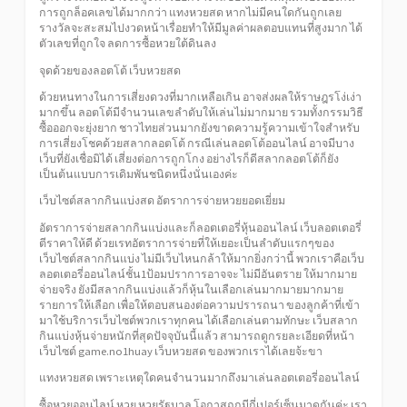
การถูกล็อคเลขได้มากกว่า
แทงหวยสด
หากไม่มีคนใดกันถูกเลย
รางวัลจะสะสมไปงวดหน้าเรื่อยทำให้มีมูลค่าผลตอบแทนที่สูงมาก ได้
ตัวเลขที่ถูกใจ ลดการซื้อหวยใต้ดินลง
จุดด้วยของลอตโต้ เว็บหวยสด
ด้วยหนทางในการเสี่ยงดวงที่มากเหลือเกิน อาจส่งผลให้ราษฎรโง่เง่า
มากขึ้น ลอตโต้มีจำนวนเลขลำดับให้เล่นไม่มากมาย รวมทั้งกรรมวิธี
ซื้อออกจะยุ่งยาก ชาวไทยส่วนมากยังขาดความรู้ความเข้าใจสำหรับ
การเสี่ยงโชคด้วยสลากลอตโต้ กรณีเล่นลอตโต้ออนไลน์ อาจมีบาง
เว็บที่ยังเชื่อมิได้ เสี่ยงต่อการถูกโกง อย่างไรก็ดีสลากลอตโต้ก็ยัง
เป็นต้นแบบการเดิมพันชนิดหนึ่งนั่นเองค่ะ
เว็บไซต์สลากกินแบ่งสด อัตราการจ่ายหวยยอดเยี่ยม
อัตราการจ่ายสลากกินแบ่งและก็ลอตเตอรี่หุ้นออนไลน์ เว็บลอตเตอรี่
ตีราคาให้ดี ด้วยเรทอัตราการจ่ายที่ให้เยอะเป็นลำดับแรกๆของ
เว็บไซต์สลากกินแบ่ง ไม่มีเว็บไหนกล้าให้มากยิ่งกว่านี้ พวกเราคือเว็บ
ลอตเตอรี่ออนไลน์ชั้น1ป้อมปราการอาจจะ ไม่มีอันตราย ให้มากมาย
จ่ายจริง ยังมีสลากกินแบ่งแล้วก็หุ้นในเลือกเล่นมากมายมากมาย
รายการให้เลือก เพื่อให้ตอบสนองต่อความปรารถนา ของลูกค้าที่เข้า
มาใช้บริการเว็บไซต์พวกเราทุกคน ได้เลือกเล่นตามทักษะ เว็บสลาก
กินแบ่งหุ้นจ่ายหนักที่สุดปัจจุบันนี้แล้ว สามารถดูกรยละเอียดที่หน้า
เว็บไซต์ game.no1huay เว็บหวยสด ของพวกเราได้เลยจ้ะขา
แทงหวยสด เพราะเหตุใดคนจำนวนมากถึงมาเล่นลอตเตอรี่ออนไลน์
ซื้อหวยออนไลน์ หวย หวยรัฐบาล โอกาสถูกมีกี่เปอร์เซ็นมาดูกันค่ะ เรา