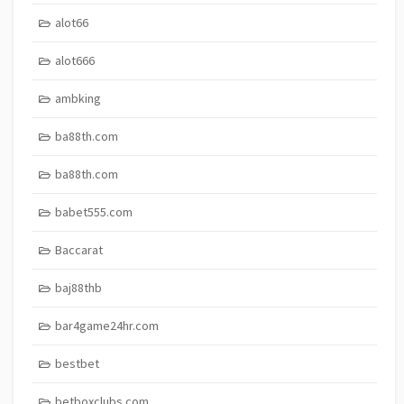
alot66
alot666
ambking
ba88th.com
ba88th.com
babet555.com
Baccarat
baj88thb
bar4game24hr.com
bestbet
betboxclubs.com