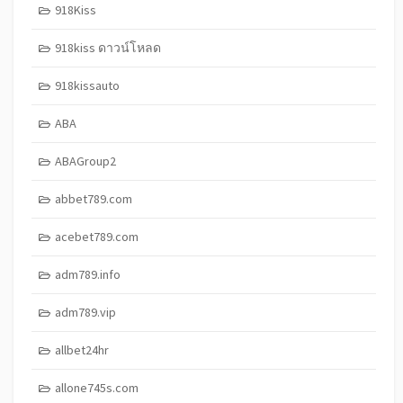
918Kiss
918kiss ดาวน์โหลด
918kissauto
ABA
ABAGroup2
abbet789.com
acebet789.com
adm789.info
adm789.vip
allbet24hr
allone745s.com