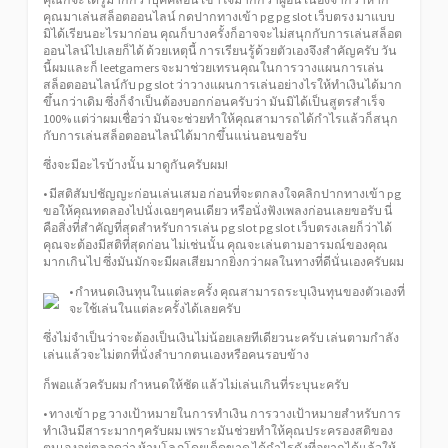
คุณมาเล่นสล็อตออนไลน์ กดปากทางเข้า pg pg slot เว็บตรง มาแบบ
มิได้เรียนอะไรมาก่อน คุณก็บางครั้งก็อาจจะไม่สนุกกับการเล่นสล็อต
ออนไลน์ไปเลยก็ได้ ด้วยเหตุนี้ การเรียนรู้ด้วยตัวเองจึงสำคัญครับ วัน
นี้ผมและก็ leetgamers จะมาช่วยเทรนคุณในการวางแผนการเล่น
สล็อตออนไลน์กับ pg slot ว่าวางแผนการเล่นอย่างไรให้ทำเงินได้มาก
ขึ้นกว่าเดิม ซึ่งก็จำเป็นต้องบอกก่อนครับว่า มันมิได้เป็นสูตรสำเร็จ
100% แต่ว่าผมเชื่อว่า มันจะช่วยทำให้คุณสามารถได้กำไรแล้วก็สนุก
กับการเล่นสล็อตออนไลน์ได้มากขึ้นแน่นอนขอรับ
ซึ่งจะมีอะไรบ้างนั้น มาดูกันครับผม!
• มีสติสัมปชัญญะก่อนเล่นเสมอ ก่อนที่จะตกลงใจคลิกปากทางเข้า pg
ขอให้คุณทดลองไปนั่งเฉยๆคนเดียว หรือนั่งฟังเพลงก่อนเลยขอรับ นี่
คือสิ่งที่สำคัญที่สุดสำหรับการเล่น pg slot pg slot เว็บตรงเลยก็ว่าได้
คุณจะต้องมีสติที่สุดก่อน ไม่เช่นนั้น คุณจะเล่นตามอารมณ์ของคุณ
มากเกินไป ซึ่งมันมักจะมีผลเสียมากยิ่งกว่าผลในทางที่ดีนั่นเองครับผม
• กำหนดเงินทุนในแต่ละครั้ง คุณสามารถระบุเงินทุนของตัวเองที่
จะใช้เล่นในแต่ละครั้งได้เลยครับ
ซึ่งไม่จำเป็นว่าจะต้องเป็นเงินไม่น้อยเลยทีเดียวนะครับ เล่นตามกำลัง
เล่นแล้วจะไม่ตกที่นั่งลำบากตนเองหรือคนรอบข้าง
ก็พอแล้วครับผม กำหนดให้ชัด แล้วไม่เล่นเกินที่ระบุนะครับ
• ทางเข้า pg วางเป้าหมายในการทำเงิน การวางเป้าหมายสำหรับการ
ทำเงินมีสาระมากๆครับผม เพราะมันช่วยทำให้คุณประครองสติของ
ตนเองอยู่ตลอดว่า ห้ามโลภโดยเด็ดขาด ได้กำไรดังที่อยากได้แล้วให้