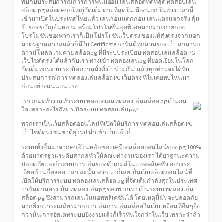
พบกับประสบการณ์การการพนันออนไลน์สล็อตที่ดีที่สุด ทดสอบเล่น
สล็อต pg สล็อตค่ายใหญ่จัดเต็ม ตามที่สุดในเมืองนอก ในช่วงเวลานี้
เข้ามาเปิดในประเทศไทยแล้ว เล่นก่อนแตกก่อน เล่นแตกแจกจริง ลุ้น
รับของขวัญล้นหลาม พร้อมโปรโมชันสุดพิเศษมากมายก่ายกอง
โปรโมชันของพวกเราก็เป็นโปรโมชันเว็บตรง ของแท้ส่งตรงจากนอก
มาตรฐานสากลแล้วก็มีใบ Certificate การันตีทุกส่วนของเว็บ สามารถ
ดาวน์โหลด เกมค่าย สล็อตpg ที่มีระบบระเบียบ ทดสอบเล่นสล็อต PG
เว็บไซต์ตรง ได้แล้วกับเรา ทางเข้า ทดลองเล่นpg ที่ยอดเยี่ยมในโลก
จัดเต็มทุกระบบ ระเบิดความมั่งคั่งไปร่วมกัน! แล้วทุกท่านจะได้รับ
ประสบการณ์การ ทดลองเล่นสล็อต PG เว็บตรง ที่ไม่เคยพบไหนมา
ก่อนอย่างแน่นอนแรง
เรา คณะทำงานทำระบบ ทดลองเล่นทดลองเล่นสล็อต pg เป็นคน
ใด เพราะอะไรถึงมาเปิดระบบ ทดสอบเล่นpg?
พวกเราเป็นเว็บสล็อตออนไลน์ที่เปิดให้บริการ ทดสอบเล่นสล็อต PG
เว็บไซต์ตรง ชนชาติยุโรป นำเข้าเว็บแล้วก็
ระบบทั้งสิ้นมาจากคาสิโนหลักของ เครื่องสล็อตออนไลน์ของ pg 100%
ด้วยมาตรฐานระดับสากลทำให้คณะทำงานของเรา ได้ยกฐานะความ
ปลอดภัยและก็ระบบการเล่นของตัวเกมส์ในแอพพลิเคชั่น อย่างระ
เอียดถ้วนถี่ตลอดเวลา ฉะนั้น พวกเราก็เลยเป็นเว็บสล็อตออนไลน์ที่
เปิดให้บริการระบบ ทดลองเล่นสล็อต pg ที่จัดเต็มกำลังสุดในประเทศ
ว่ากันตามตรงเป็น ทดลองเล่นpg ของพวกเรา เป็นระบบ ทดลองเล่น
สล็อต pg ซึ่งสามารถเล่นในแอพพลิเคชันได้ โดยเหตุนี้มันจะปลอดภัย
มากยิ่งกว่าระเสถียรมากกว่าเล่นการเล่นสล็อตในเว็บเหมือนที่อื่นๆยิ่ง
กว่านั้น การอัพเดทระบบยิ่งง่ายแล้วก็เร็วทันใจกว่าในเว็บ เพราะว่าถ้า