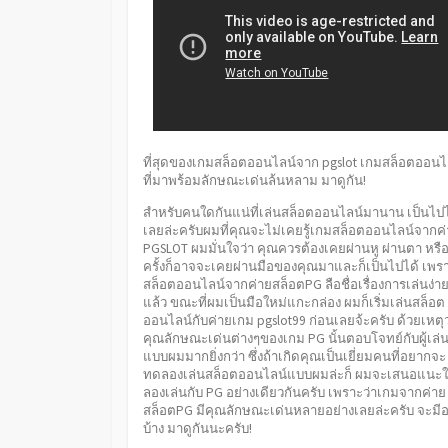
ที่สุดของเกมสล็อตออนไลน์จาก pgslot เกมสล็อตออนไ
ที่มาพร้อมลักษณะเด่นล้นหลาม มาดูกัน!
สำหรับคนใดกันแน่ที่เล่นสล็อตออนไลน์มานาน เป็นไปไ
เลยล่ะครับผมที่คุณจะไม่เคยรู้เกมสล็อตออนไลน์จากค
PGSLOT ผมมั่นใจว่า คุณควรต้องเคยผ่านหู ผ่านตา หรื
ครั้งก็อาจจะเคยผ่านมือของคุณมาและก็เป็นไปได้ เพร
สล็อตออนไลน์จากค่ายสล็อตPG ลือชื่อเรื่องการเล่นง่ายอ
แล้ว ขณะที่ผมเป็นมือใหม่แกะกล่อง ผมก็เริ่มเล่นสล็อต
ออนไลน์กับค่ายเกม pgslot99 ก่อนเลยจ้ะครับ ด้วยเหตุว
คุณลักษณะเด่นต่างๆของเกม PG นั้นตอบโจทย์กับผู้เล่
แบบผมมากยิ่งกว่า ซึ่งถ้าเกิดคุณเป็นเยี่ยมคนที่อยากจะ
ทดลองเล่นสล็อตออนไลน์แบบผมล่ะก็ ผมจะเสนอแนะใ
ลองเล่นกับ PG อย่างเดียวกันครับ เพราะว่าเกมจากค่าย
สล็อตPG มีคุณลักษณะเด่นหลายอย่างเลยล่ะครับ จะมี
บ้าง มาดูกันนะครับ!