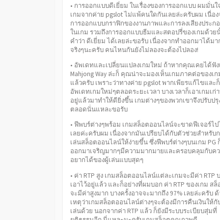
• การออกแบบดีเยี่ยม ในเรื่องของการออกแบบ ผมมั่นใจ
เกมจากค่าย pgslot ไม่แพ้คนใดกันเลยล่ะครับผม เนื่อ
การออกแบบกราฟิกของงานภาพและการลงเสียงประกอ
ในเกม รวมถึงการออกแบบธีมและสตอปรี่ของเกมด้วยนั้
คำว่า ดีเยี่ยม ได้เลยล่ะขอรับ เนื่องจากทำออกมาได้มา
จริงๆนะครับ คนไหนกันยังไม่ลองจะต้องไปลอง!
• อัพเดทและเปลี่ยนแปลงเกมใหม่ ถ้าหากคุณเคยได้ฟั
Mahjong Way ล่ะก็ คุณน่าจะมองเห็นเกมภาคต่อของเกม
แล้วครับ เพราะว่าทางค่าย pgslot พากเพียรแก้ไขและก็
อัพเดทเกมใหม่ๆตลอดระยะเวลา บางเวลาก็เอาเกมเก่าที
อยู่แล้วมาทำให้ดียิ่งขึ้น เกมต่างๆของพวกเขาจึงปรับปรุง
ตลอดนั่นแหละขอรับ
• ฟีพบร์ต่างๆพร้อม เกมสล็อตออนไลน์จะขาดฟีเจอร์ไปไ
เลยค่ะครับผม เนื่องจากมันเปรียบได้กับตัวช่วยสำหรับ
เล่นสล็อตออนไลน์ให้ง่ายขึ้น ซึ่งฟีพบร์ต่างๆบนเกม PG 
ออกมาเจริญมากๆมีความมากมายและครอบคลุมกับค
อยากได้ของผู้เล่นแบบสุดๆ
• ค่า RTP สูง เกมสล็อตออนไลน์แต่ละเกมจะมีค่า RTP 
เอาไว้อยู่แล้ว และก็อย่างที่ผมบอก ค่า RTP ของเกม สล
จะมีค่าสูงมาก บางครั้งอาจจะมากถึง 97% เลยล่ะครับ ด
เหตุว่าเกมสล็อตออนไลน์ต่างๆจะต้องมีการคืนเงินให้กับผ
เล่นด้วย นอกจากค่า RTP แล้ว ก็ยังมีระบบระเบียบสุ่มที่
ยุติธรรมอีก นี่แหละนะครับเกมสล็อตคุณภาพดี