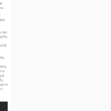
อต
เกม
ใหม่
 มาลง
โปรโม
ม่ได้
รับ
 30%
ฝาก
แต่
้น
จอยาก
มา