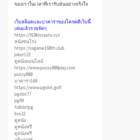
ของเราในเวลาที่เรารับมันอย่างจริงใจ
เว็บสล็อตและบาคาร่าของโครตดีเว็บนี้
เล่นแล้วรวยจัดๆ
https://918kissauto.xyz
หนังชนโรง
https://sagame168th.club
joker123
ดูหนังออนไลน์
https://www.pussy888play.com
pussy888
บาคาร่า168
https://www.pgslot.golf
pgslot77
pg99
fullslotpg
live22
ดูหนัง
ดูหนังฟรี
ดูหนังฟรี
สล็อต168