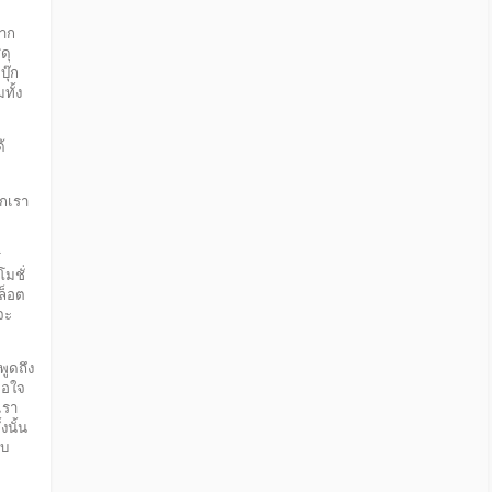
จาก
ดุ
ุ๊ก
ทั้ง
้
วกเรา
ร
มชั่
ล็อต
จะ
ูดถึง
งพอใจ
เรา
งนั้น
ับ