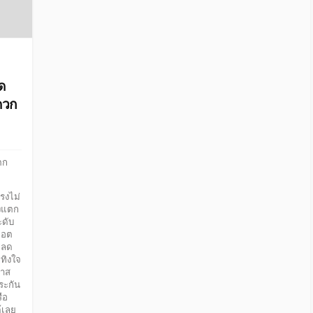
ก
ด
ดวก
ตก
รงไม่
้งแตก
ะดับ
็อต
หลด
เทิงใจ
กาส
ประกัน
ือ
้เลย