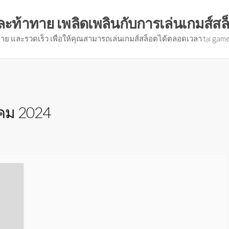
ท้าทาย เพลิดเพลินกับการเล่นเกมส์สล็อต
บาย และรวดเร็ว เพื่อให้คุณสามารถเล่นเกมส์สล็อตได้ตลอดเวลา tại game
คม 2024