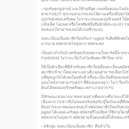
• รองรับทุกอุปกรณ์ และก็ท้ายที่สุด เกมสล็อตออนไลน์
ค่าย PGSLOT ทุกเกมสามารถเล่นได้ผ่านเครื่องมือทุกวัส
อุปกรณ์เลยล่ะครับผม ไม่ว่าจะเล่นบนคอมพิวเตอร์ โน้ตบ
แท็ปเล็ต ไอแพด หรือโทรศัพท์มือถืออีกทั้งระบบ iOS รวม
Android ก็สามารถเล่นได้แบบชิวๆแน่ๆ
ลงทะเบียนเป็นสมาชิกใหม่กับเรา pgslot รับสิทธิพิเศษได
มากมาย สมัครง่ายไม่ยุ่งยาก สมัครเลย!
เป็นอย่างไรกันบ้างครับผมกับบทความในพาร์ทนี้จากพ
PGHENG99 ไม่ว่าจะเป็นโปรโมชั่นสมาชิกใหม่ 30%
ให้เป็นตัวเลือกที่ดีสำหรับสมาชิกใหม่ที่ลงทะเบียนสมัค
สมาชิกเข้ามาโดยเฉพาะอย่างยิ่ง คุณสามารถเลือกโปรโ
นที่คุณถูกใจได้เลยโดยทันที หรือจะเป็น ข้อดีของเกมส
ออนไลน์จากค่าย
PGSLOT
ที่ต้องบอกเลยว่า ไม่ว่าใครก็
ต้องได้ทดลองจริงๆครับผม เพราะเกมจาก PG
มีลักษณะเด่นมากมายหลายอย่างที่ผมบางทีอาจจะมิได้พ
เนื่องจากว่ากล่าวถึงไม่หมดจริงๆขอรับ ผู้ใดกันแน่ที่พึ
ต้องการจะมาทดลองเล่นล่ะก็ สมัครสมาชิกใหม่กับพวก
pgslot ได้เลยค่ะครับผม สมัครฟรีไม่เสียค่าใช้จ่ายใดๆทั้
สมัครง่ายไม่ยุ่งยาก สมัครตามขั้นตอนดังนี้ได้เลยนะคร
• คลิกปุ่ม ‘ลงทะเบียนเป็นสมาชิก’ ที่หน้าเว็บ