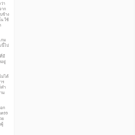
ว่า
งจาก
บข้าง
น ใช้
ก
งเกม
นี้ไป
่มี
อยู่
ม่ได้
การ
ก็ทำ
วาม
บอก
็อต99
้วย
ู้