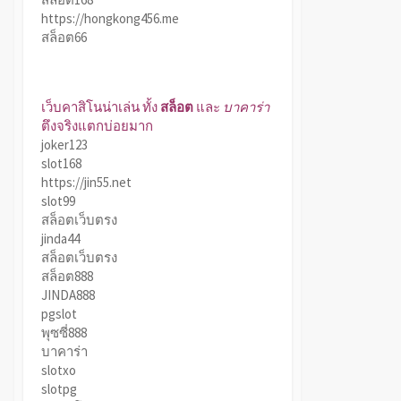
https://hongkong456.me
สล็อต66
เว็บคาสิโนน่าเล่น ทั้ง
สล็อต
และ
บาคาร่า
ตึงจริงแตกบ่อยมาก
joker123
slot168
https://jin55.net
slot99
สล็อตเว็บตรง
jinda44
สล็อตเว็บตรง
สล็อต888
JINDA888
pgslot
พุซซี่888
บาคาร่า
slotxo
slotpg