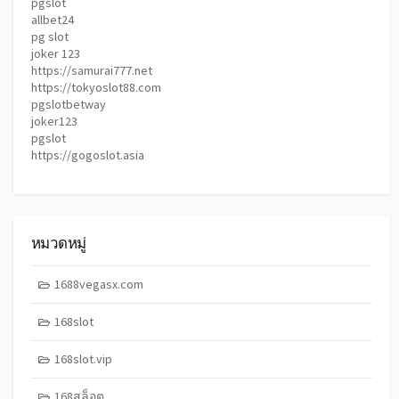
pgslot
allbet24
pg slot
joker 123
https://samurai777.net
https://tokyoslot88.com
pgslotbetway
joker123
pgslot
https://gogoslot.asia
หมวดหมู่
1688vegasx.com
168slot
168slot.vip
168สล็อต