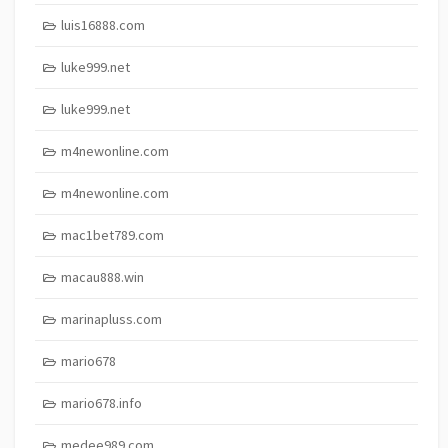
luis16888.com
luke999.net
luke999.net
m4newonline.com
m4newonline.com
mac1bet789.com
macau888.win
marinapluss.com
mario678
mario678.info
medee989.com