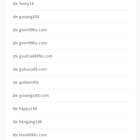
funny18
gaojing888
gem99ths.com
gem99ths.com
goatza888fin.com
gobaza88.com
golden456
gowingo88.com
happy168
hengjing168
hiso8888s.com