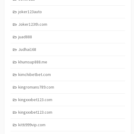
joker123auto
Joker123th.com
juad888
Judhai168
khumsup888.me
kimchibetbet.com
kingromans789.com
kingxxxbet123.com
kingxxxbet123.com
kitti999vip.com