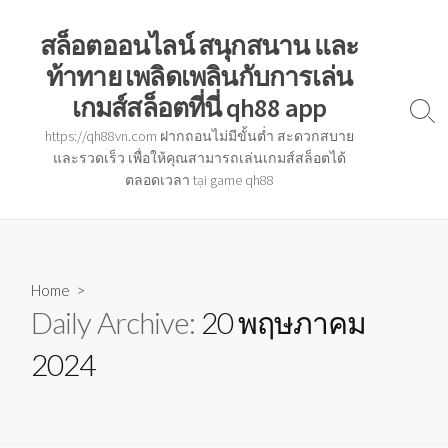
Skip
to
สล็อตออนไลน์ สนุกสนาน และ
content
ท้าทาย เพลิดเพลินกับการเล่น
เกมส์สล็อตที่นี่ qh88 app
Sear
https://qh88vn.com ฝากถอนไม่มีขั้นต่ำ สะดวกสบาย
Togg
และรวดเร็ว เพื่อให้คุณสามารถเล่นเกมส์สล็อตได้
ตลอดเวลา tại game qh88
Home
>
Daily Archive:
20 พฤษภาคม
2024