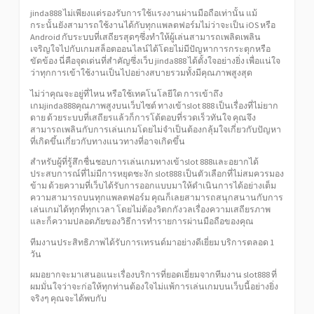
jinda888 ไม่เพียงแต่รองรับการใช้แรงงานผ่านมือถือเท่านั้น แม้
กระนั้นยังสามารถใช้งานได้กับทุกแพลตฟอร์มไม่ว่าจะเป็น iOS หรือ
Android กับระบบที่เสถียรสุดๆซึ่งทำให้ผู้เล่นสามารถเพลิดเพลิน
เจริญใจไปกับเกมสล็อตออนไลน์ได้โดยไม่มีปัญหาการกระตุกหรือ
ขัดข้อง นี่คือจุดเด่นที่สำคัญซึ่งเว็บ jinda888 ได้ตั้งใจอย่างยิ่ง เพื่อแน่ใจ
ว่าทุกการเข้าใช้งานเป็นไปอย่างสบายรวมทั้งมีคุณภาพสูงสุด
ไม่ว่าคุณจะอยู่ที่ไหน หรือใช้เทคโนโลยีใด การเข้าถึง
เกมjinda888คุณภาพสูงบนเว็บไซต์ ทางเข้าslot 888 เป็นเรื่องที่ไม่ยาก
ดาย ด้วยระบบที่เสถียรแล้วก็การโต้ตอบที่รวดเร็วทันใจ คุณจึง
สามารถเพลินกับการเล่นเกมโดยไม่จำเป็นต้องกลุ้มใจเกี่ยวกับปัญหา
ที่เกิดขึ้นเกี่ยวกับทางแนวทางที่อาจเกิดขึ้น
สำหรับผู้ที่รู้สึกชื่นชอบการเล่นเกมทางเข้าslot 888และอยากได้
ประสบการณ์ที่ไม่มีการหยุดชะงัก slot888 เป็นตัวเลือกที่ไม่สมควรมอง
ข้าม ด้วยความที่เว็บได้รับการออกแบบมาให้ดำเนินการได้อย่างเต็ม
ความสามารถบนทุกแพลตฟอร์ม คุณก็เลยสามารถสนุกสนานกับการ
เล่นเกมได้ทุกที่ทุกเวลา โดยไม่ต้องวิตกกังวลเรื่องความเสถียรภาพ
และก็ความปลอดภัยของวิธีการทำรายการผ่านมือถือของคุณ
ทีมงานประสิทธิภาพได้รับการเทรนด์มาอย่างดีเยี่ยม บริการตลอด 1
วัน
ผมอยากจะมาเสนอแนะเรื่องบริการที่ยอดเยี่ยมจากทีมงาน slot888 ที่
ผมมั่นใจว่าจะก่อให้ทุกท่านต้องใจไม่แพ้การเล่นเกมบนเว็บนี้อย่างยิ่ง
จริงๆ คุณจะได้พบกับ