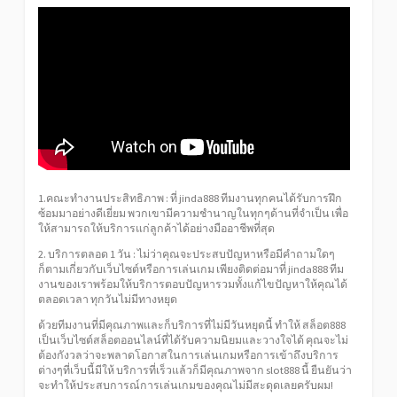
1.คณะทำงานประสิทธิภาพ : ที่ jinda888 ทีมงานทุกคนได้รับการฝึก
ซ้อมมาอย่างดีเยี่ยม พวกเขามีความชำนาญในทุกๆด้านที่จำเป็น เพื่อ
ให้สามารถให้บริการแก่ลูกค้าได้อย่างมืออาชีพที่สุด
2. บริการตลอด 1 วัน : ไม่ว่าคุณจะประสบปัญหาหรือมีคำถามใดๆ
ก็ตามเกี่ยวกับเว็บไซต์หรือการเล่นเกม เพียงติดต่อมาที่ jinda888 ทีม
งานของเราพร้อมให้บริการตอบปัญหารวมทั้งแก้ไขปัญหาให้คุณได้
ตลอดเวลา ทุกวันไม่มีทางหยุด
ด้วยทีมงานที่มีคุณภาพและก็บริการที่ไม่มีวันหยุดนี้ ทำให้
สล็อต888
เป็นเว็บไซต์สล็อตออนไลน์ที่ได้รับความนิยมและวางใจได้ คุณจะไม่
ต้องกังวลว่าจะพลาดโอกาสในการเล่นเกมหรือการเข้าถึงบริการ
ต่างๆที่เว็บนี้มีให้ บริการที่เร็วแล้วก็มีคุณภาพจาก slot888 นี้ ยืนยันว่า
จะทำให้ประสบการณ์การเล่นเกมของคุณไม่มีสะดุดเลยครับผม!