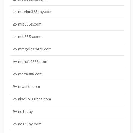
meekin365day.com
mib555s.com
mib555s.com
mmgoldsbets.com
mono16888.com
moza888.com
mwin9s.com
niseko168bet.com
no1huay
no1huay.com