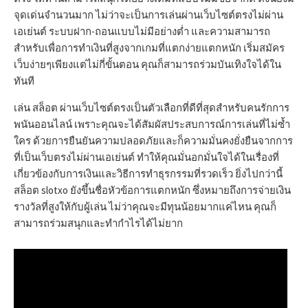
จุดเด่นจำนวนมาก ไม่ว่าจะเป็นการเล่นผ่านเว็บไซต์ตรงไม่ผ่าน
เอเย่นต์ ระบบฝาก-ถอนแบบไม่มีอย่างต่ำ และความสามารถ
สำหรับเพื่อการทำเงินที่สูงจากเกมที่แตกง่ายแตกหนัก เริ่มสมัคร
เว็บง่ายๆเพียงแต่ไม่กี่ขั้นตอน คุณก็สามารถร่วมบันเทิงใจได้ใน
ทันที
เล่น สล็อต ผ่านเว็บไซต์ตรงเป็นตัวเลือกที่ดีที่สุดสำหรับคนรักการ
พนันออนไลน์ เพราะคุณจะได้สัมผัสประสบการณ์การเล่นที่ไม่ซ้ำ
ใคร ด้วยการยืนยันความปลอดภัยและก็ความมั่นคงยั่งยืนจากการ
ที่เป็นเว็บตรงไม่ผ่านเอเย่นต์ ทำให้คุณมั่นอกมั่นใจได้ในเรื่องที่
เกี่ยวข้องกับการเงินและวิธีการทำธุรกรรมที่รวดเร็ว ยิ่งไปกว่านี้
สล็อต slotxo ยังขึ้นชื่อหัวข้อการแตกหนัก ซึ่งหมายถึงการจ่ายเงิน
รางวัลที่สูงให้กับผู้เล่น ไม่ว่าคุณจะมีทุนน้อยมากแค่ไหน คุณก็
สามารถร่วมสนุกและทำกำไรได้ไม่ยาก