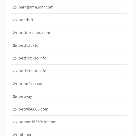
bar4game24hr.com
bestbet
betboxclubs.com
betflixtikto
betflixtikto.info
betflixtikto.info
betm4vip.com
betway
betwin6666.com
betworld369hot.com
bitcoin