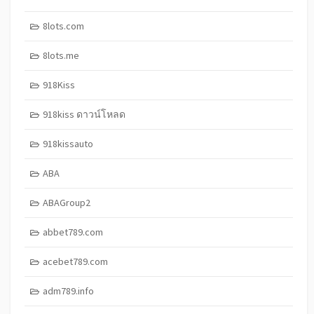
8lots.com
8lots.me
918Kiss
918kiss ดาวน์โหลด
918kissauto
ABA
ABAGroup2
abbet789.com
acebet789.com
adm789.info