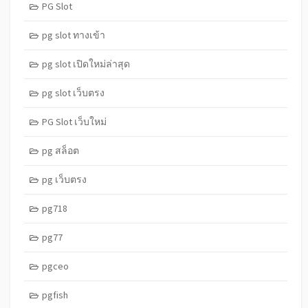
PG Slot
pg slot ทางเข้า
pg slot เปิดใหม่ล่าสุด
pg slot เว็บตรง
PG Slot เว็บใหม่
pg สล็อต
pg เว็บตรง
pg718
pg77
pgceo
pgfish