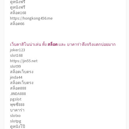
ดูหนังฟรี
ดูหนังฟรี
สล็อต168
https://hongkong456.me
สล็อต66
เว็บคาสิโนน่าเล่น ทั้ง
สล็อต
และ
บาคาร่า
ตึงจริงแตกบ่อยมาก
joker123
slot168
https://jin55.net
slot99
สล็อตเว็บตรง
jinda44
สล็อตเว็บตรง
สล็อต888
JINDA888
pgslot
พุซซี่888
บาคาร่า
slotxo
slotpg
ดูหนังโป๊