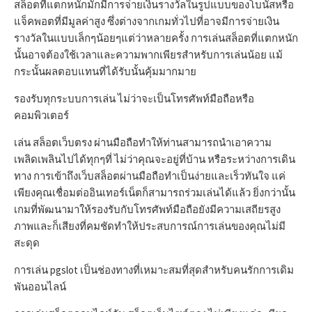
สล็อตที่แตกหนักมักมีการจ่ายเงินรางวัลในรูปแบบของโบนัสหรือ
แจ็คพอตที่มีมูลค่าสูง ซึ่งต่างจากเกมทั่วไปที่อาจมีการจ่ายเงิน
รางวัลในแบบเล็กๆน้อยๆแต่ว่าหลายครั้ง การเล่นสล็อตที่แตกหนัก
นั้นอาจต้องใช้เวลาและความพากเพียรสำหรับการเล่นน้อย แม้
กระนั้นผลตอบแทนที่ได้รับนั้นคุ้มมากมาย
รองรับทุกระบบการเล่น ไม่ว่าจะเป็นโทรศัพท์มือถือหรือ
คอมพิวเตอร์
เล่น สล็อตเว็บตรง ผ่านมือถือทำให้ท่านสามารถนำเอาความ
เพลิดเพลินไปได้ทุกๆที่ ไม่ว่าคุณจะอยู่ที่บ้าน หรือระหว่างการเดิน
ทาง การเข้าถึงเว็บสล็อตผ่านมือถือทำเป็นง่ายและเร็วทันใจ แค่
เพียงคุณเชื่อมต่ออินเทอร์เน็ตก็สามารถร่วมเล่นได้แล้ว ยิ่งกว่านั้น
เกมที่พัฒนามาให้รองรับกับโทรศัพท์มือถือยังมีความเสถียรสูง
ภาพและก็เสียงที่คมชัดทำให้ประสบการณ์การเล่นของคุณไม่มี
สะดุด
การเล่น pgslot เป็นช่องทางที่เหมาะสมที่สุดสำหรับคนรักการเดิม
พันออนไลน์