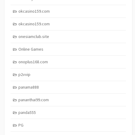
okcasino159.com
okcasino159.com
onesiamclub.site
Online Games
onoplus168.com
p2vvip
panama888
pananthai99.com
panda555
PG