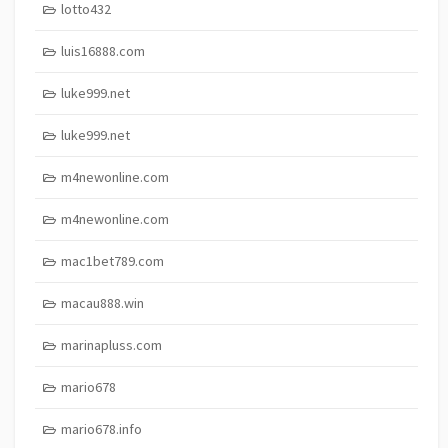
lotto432
luis16888.com
luke999.net
luke999.net
m4newonline.com
m4newonline.com
mac1bet789.com
macau888.win
marinapluss.com
mario678
mario678.info