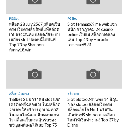
PGSlot
PGSlot
สล็อต 28 July 2567 สล็อตเว็บ
Slot temmax69.me webแจก
ตรง เว็บตรงลิขสิทธิ์แท้สล็อต
หนัก กรกฎาคม 24 casino
เว็บตรง มั่นคง ปลอดภัยระบบ
onlineเว็บแม่ สล็อต ทดลอง
เสถียร slot ปลดหนี้ได้ทันที
เล่น Top 43 by Horacio
Top 73 by Shannon
temmax69 31
funny18.win
สล็อตเว็บตรง
สล็อตxo
188bet 21 มกราคม slot แจก
Slot Slotxo24hr.win 14 มิถุน
เครดิตฟรีฉลองเว็บใหม่สล็อต
า 67 slotxo สล็อตเว็บตรง
วอเลท ให้บริการทุกเกมคาสิ
สล็อตเอ็กโอ No.1 ฟรีสปิน
โนออนไลน์แอดมินตอบแชท
เดิมพันฟรี slotxo ทางเลือก
ไว สล็อตเว็บตรง ลุ้นรับของ
ใหม่ให้เงินทำงาน! Top 37 by
ขวัญสุดพิเศษได้เลย Top 75
Diane