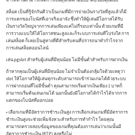
สล็อต เป็นที่รู้จักกันดีว่าเป็นเกมที่มีการจ่ายเงินรางวัลที่สูงแล้วก็มี
การแตกของโบนัสที่เอาจริงเอาจัง ซึ่งทำให้ผู้เล่นมีโอกาสได้รับ
เงินรางวัลใหญ่จากการเล่นเพียงแค่ไม่กี่รอบเท่านั้น ด้วยเกมที่มี
การวางแบบให้ได้โอกาสชนะสูงและก็ระบบการเล่นที่โปร่งใส การ
เล่นสล็อต ก็เลยเป็นลู่ทางที่ดีสำหรับคนที่ปรารถนาทำกำไรจาก
การเล่นสล็อตออนไลน์
เล่น pgslot สำหรับผู้เล่นที่มีทุนน้อย ไม่มีขั้นต่ำสำหรับการฝากเงิน
ถ้าหากคุณเป็นผู้เล่นที่มีทุนน้อย ไม่จำเป็นต้องกลุ้มใจด้วยเหตุว่า
slot ให้โอกาสให้ผู้เล่นทุกระดับสามารถเข้าร่วมเกมได้ด้วยระบบ
การฝากถอนที่ไม่มีขั้นต่ำ คุณสามารถเริ่มฝากเงินเพียง 1 บาทก็
สามารถเริ่มต้นเล่นเกมได้ นอกนั้นยังมีโอกาสได้กำไรได้จากการ
แตกของโบนัสที่ออกบ่อย
• เลือกเกมที่มีอัตราการชำระเงินสูง การเลือกเล่นเกมที่มีอัตราการ
ชำระเงินสูงจะช่วยเพิ่มจังหวะสำหรับการทำกำไร โดยคุณ
สามารถตรวจสอบข้อมูลของเกมที่คุณต้องการเล่นว่าเกมนั้นมี
อัตราการชำระเงิน (RTP) สูงหรือไม่