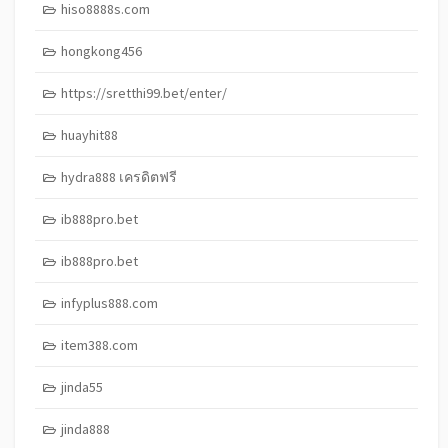
hiso8888s.com
hongkong456
https://sretthi99.bet/enter/
huayhit88
hydra888 เครดิตฟรี
ib888pro.bet
ib888pro.bet
infyplus888.com
item388.com
jinda55
jinda888