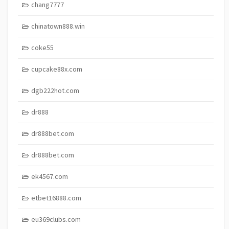
chang7777
chinatown888.win
coke55
cupcake88x.com
dgb222hot.com
dr888
dr888bet.com
dr888bet.com
ek4567.com
etbet16888.com
eu369clubs.com