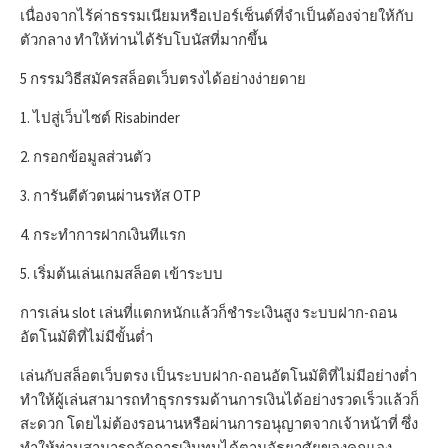
เนื่องจากไร้ค่าธรรมเนียมหรือเปอร์เซ็นต์ที่จำเป็นต้องจ่ายให้กับ
ตัวกลาง ทำให้ท่านได้รับโบนัสที่มากขึ้น
5 กรรมวิธีสมัครสล็อตเว็บตรงได้อย่างง่ายดาย
1. ไปสู่เว็บไซต์ Risabinder
2. กรอกข้อมูลส่วนตัว
3. การันตีตัวตนผ่านรหัส OTP
4. กระทำการฝากเงินทีแรก
5. เริ่มต้นเล่นเกมสล็อต เข้าระบบ
การเล่น slot เล่นที่แตกหนักแล้วก็ชำระเงินสูง ระบบฝาก-ถอน
อัตโนมัติที่ไม่มีขั้นต่ำ
เล่นกับสล็อตเว็บตรง เป็นระบบฝาก-ถอนอัตโนมัติที่ไม่มีอย่างต่ำ
ทำให้ผู้เล่นสามารถทำธุรกรรมด้านการเงินได้อย่างรวดเร็วแล้วก็
สะดวก โดยไม่ต้องรอนานหรือผ่านการอนุญาตจากเจ้าหน้าที่ ซึ่ง
ทำให้ท่านสามารถจัดการเงินทุนได้ตามอัธยาศัยของคุณเอง